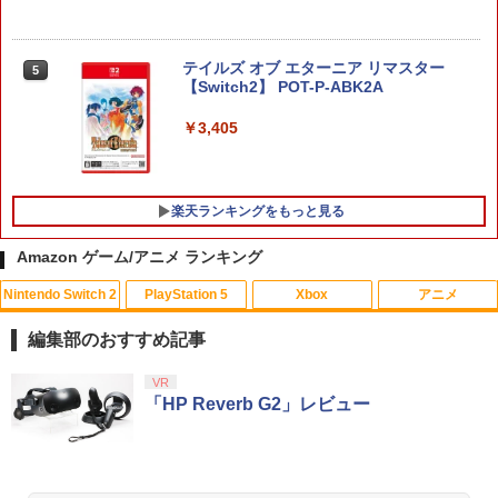
テイルズ オブ エターニア リマスター
5
【Switch2】 POT-P-ABK2A
￥3,405
楽天ランキングをもっと見る
Amazon ゲーム/アニメ ランキング
Nintendo Switch 2
PlayStation 5
Xbox
アニメ
ソニー・インタラクティブエンタテイン
【サマーセール中！30%off！】オンライ
【中古】アナと雪の女王 MovieNEX [ブ
1
1
1
メント 【PS5】メディアリモコン [CFI-Z
ン リアル 脱出 ゲーム 『 大迷宮 パズル
ルーレイ+DVD+デジタルコピー（クラウ
編集部のおすすめ記事
MR1J PS5 リモコン]
キャッスル からの 脱出 』 SCRAP 4人
ド対応）+MovieNEXワールド] [Blu-ray]
謎解き ナゾトキ スクラップ 脱出ゲーム
スプラトゥーン レイダース|オンライン
PlayStation 5 デジタル・エディション
【純正品】Xbox ワイヤレス コントロー
劇場版「鬼滅の刃」無限城編 第一章 猗
VR
1
1
1
1
￥3,980
￥799
コード版
日本語専用 Console Language: Japan
ラー + USB-C® ケーブル
窩座再来 通常版 [Blu-ray]
「HP Reverb G2」レビュー
￥2,100
ese only (CFI-2200B01)
￥5,832
￥8,300
￥3,982
￥55,000
アストロボット
【中古】【未使用品】プレデター：バッ
2
2
【中古】The Elder Scrolls V: Skyrim S
ドランド [純正ブルーレイ＋純正ケース]
2