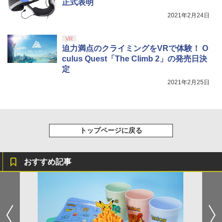
【純正品】DualSense ワイヤレスコン
S5、PS5 Pro、Xbox One、Xbox Serie
【中古】[PS5] プラグマタ(PRAGMATA)
正式表明
ンラインコード版
5
ゲーム&ウオッチ スーパーマリオブラザ
5
トローラー(CFI-ZCT2J)
s X|S 対応の高精度 H パターン シフター
通常版 カプコン(20260417)
ーズ
2021年2月24日
￥5,000
￥10,737
￥14,141
￥5,640
￥6,500
VR
『映画 ラブライブ！蓮ノ空女学院スクー
5
迫力満点のクライミングをVRで体験！ O
ルアイドルクラブ Bloom Garden Part
y』Blu-ray（特装限定版）
culus Quest「The Climb 2」の発売日決
定
￥8,589
2021年2月25日
トップページに戻る
おすすめ記事