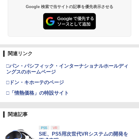
PECIAL EDITION 【CEROレーティング
￥4,968
Google 検索で当サイトの記事を優先表示させる
【純正品】Xbox ワイヤレス コントロー
「Z」】 - PS4
2
￥3,280
Nintendo Switch 2(日本語・国内専用)
劇場版「鬼滅の刃」無限城編 第一章 猗
Beast of Reincarnation -PS5 【特典】
ラー (ロボット ホワイト)
2
2
2
窩座再来 通常版 [DVD]
プロダクトコード 封入
￥3,015
￥55,000
￥7,681
￥3,523
￥7,286
【特典】冒険家エリオットの千年物語 P
【中古】【未使用品】モアナと伝説の海
3
3
S5版(【早期購入封入特典】エリオット
2 [DVDのみ]
ゲーム機 本体 脳を鍛える大人の娯楽ゲ
3
旅立ちパック)
【純正品】Xbox ワイヤレス コントロー
ーム 4タイトル収録 HDMI 差すだけ ワイ
3
ラー (カーボンブラック)
ヤレスコントローラー 付き 麻雀 将棋 脳
￥3,480
スプラトゥーン レイダース -Switch2
関連リンク
3
【Amazon.co.jp限定】劇場版モノノ怪
【純正品】ディスクドライブ(CFI-ZDD1
3
3
トレ ゲーム イーハトーヴォ物語 サラブ
￥5,236
第三章 蛇神 (Amazon.co.jp限定オリジ
J) PlayStation 5
レッドブリーダー3 KTFC-008B【メール
￥8,020
￥6,447
□パン・パシフィック・インターナショナルホールディ
ナル三方背収納ケース付きコレクション)
便送料無料】
(オリジナル特典:オリジナル巾着＋メー
ングスのホームページ
￥11,849
カー特典:【坤と離】二振りの剣、十翼よ
￥4,980
機動戦士ガンダムSEED FREEDOM(通常
コナミデジタルエンタテインメント 【封
4
4
り来たる！スタジオ描き下ろしイラスト
□ドン・キホーテのページ
版)【Blu-ray】 [ 矢立肇 ]
入特典付】【PS5】METAL GEAR SOLI
【純正品】Xbox 充電式バッテリー + US
4
ボード付) [Blu-ray]
D: MASTER COLLECTION Vol.2 [ELJM
B-C ケーブル
□「情熱価格」の特設サイト
【純正品】DualSense ワイヤレスコン
-30900 PS5 メタルギアソリッド マスタ-
￥4,032
ニンテンドープリペイド番号 9000円|オ
4
4
￥10,780
トローラー ミッドナイト ブラック(CFI-
コレクション 2]
ンラインコード版
【中古】LoveR Kiss Endless Memorie
￥2,618
4
ZCT2J01)
s Nintendo Switch 2 Edition
￥5,610
￥9,000
関連記事
￥10,737
￥5,559
羅小黒戦記 ぼくが選ぶ未来(通常版)【Bl
5
劇場版「鬼滅の刃」無限城編 第一章 猗
4
u-ray】 [ MTJJ ]
窩座再来 完全生産限定版 [Blu-ray]
PS5
VR
【国内正規品】Thrustmaster スラスト
5
SIE、PS5用次世代VRシステムの開発を
マスター TH8S シフター - PC、PS4、P
【当店独自で＋P10倍★要エントリー】
￥5,645
ニンテンドープリペイド番号 5000円|オ
5
5
￥8,698