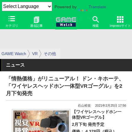
Powered by
Translate
カテゴリ
過去記事
検索
Impressサイト
GAME Watch
VR
その他
ニュース
「情熱価格」がリニューアル！ ドン・キホーテ、
「ワイヤレスヘッドホン一体型VRゴーグル」を2
月下旬発売
石山裕規
2021年2月25日 17:56
【ワイヤレスヘッドホン一
体型VRゴーグル】
2月下旬 発売予定
価格： 4,378円（税込）