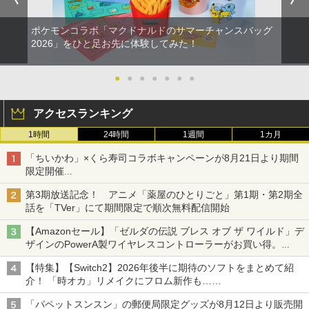
ポケモンコラボ「マクドナルドのサマーチャンスバッグ
2026」をひと足お先に体験してみた！
●
●
●
●
●
●
●
アクセスランキング
1時間
24時間
1週間
1カ月
「ちいかわ」×くら寿司コラボキャンペーンが8月21日より期間
限定開催
オリジナルの湯呑みや寿司皿が景品に登場！
第3期放送記念！ アニメ「薬屋のひとりごと」第1期・第2期全
話を「TVer」にて期間限定で順次無料配信開始
【Amazonセール】「ゼルダの伝説 ブレス オブ ザ ワイルド」デ
ザインのPowerA製ワイヤレスコントローラーがお買い得。
Switch2でも使用可能
【特集】【Switch2】2026年後半に期待のソフトをまとめて紹
介！ 「時オカ」リメイクにフロム新作も……
「パペットスンスン」の郵便局限定グッズが8月12日より販売開