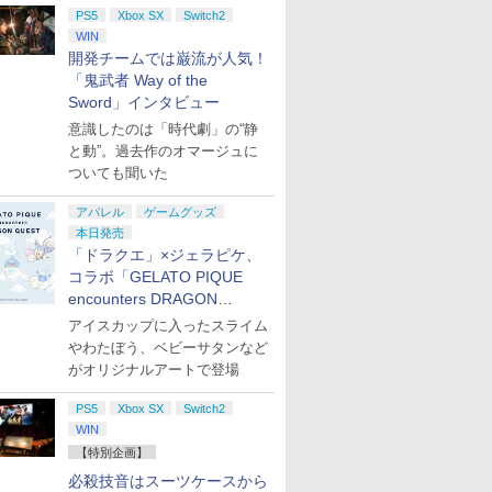
PS5
Xbox SX
Switch2
WIN
開発チームでは巌流が人気！
「鬼武者 Way of the
Sword」インタビュー
意識したのは「時代劇」の“静
と動”。過去作のオマージュに
ついても聞いた
アパレル
ゲームグッズ
本日発売
「ドラクエ」×ジェラピケ、
コラボ「GELATO PIQUE
encounters DRAGON
QUEST」第2弾が本日発売
アイスカップに入ったスライム
やわたぼう、ベビーサタンなど
がオリジナルアートで登場
PS5
Xbox SX
Switch2
WIN
【特別企画】
必殺技音はスーツケースから