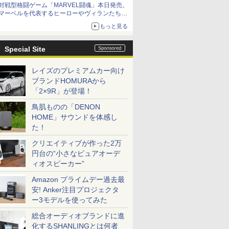
対戦型格闘ゲーム「MARVEL闘魂」本日発売。
アイスカップに入ったスライムやわたぼう、ベ
マーベルを代表するヒーローやヴィランたちが
ビーサタンなどがオリジナルアートで登場
登場
もっと見る
「GUILTY GEAR」などの格ゲーを手掛けるア
ークシステムワークスが開発
Special Site
レイズのプレミアムカー向け
ブランドHOMURAから
「2×9R」が登場！
鳥肌ものの「DENON
HOME」サウンドを体感し
た！
クリエイティブが作った2万
円台の“小さなピュアオーデ
ィオスピーカー”
Amazon プライムデー過去最
安! Anker注目プロジェクタ
ー3モデルを使ってみた
総合オーディオブランドに進
化するSHANLINGとは何者