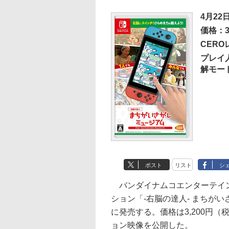
4月22
価格：3
CER
プレイ
解モー
ポスト
リスト
シ
バンダイナムコエンターテインメント
ション「-右脳の達人- まちがいさがしミ
に発売する。価格は3,200円
ョン映像を公開した。