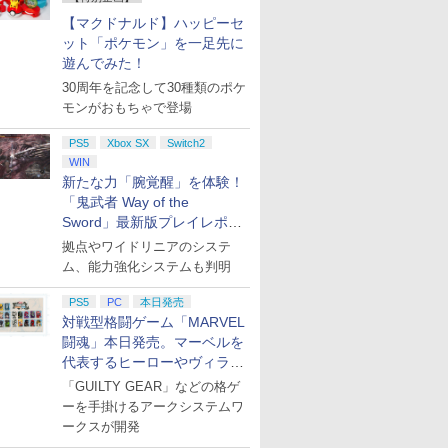
【マクドナルド】ハッピーセ
ット「ポケモン」を一足先に
遊んでみた！
30周年を記念して30種類のポケ
モンがおもちゃで登場
PS5
Xbox SX
Switch2
WIN
新たな力「腕覚醒」を体験！
「鬼武者 Way of the
Sword」最新版プレイレポー
ト
拠点やワイドリニアのシステ
ム、能力強化システムも判明
PS5
PC
本日発売
対戦型格闘ゲーム「MARVEL
闘魂」本日発売。マーベルを
代表するヒーローやヴィラン
たちが登場
「GUILTY GEAR」などの格ゲ
ーを手掛けるアークシステムワ
ークスが開発