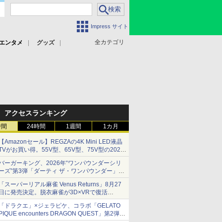
Impress サイト
全カテゴリ
エンタメ
グッズ
アクセスランキング
時間
24時間
1週間
1カ月
【Amazonセール】REGZAの4K Mini LED液晶
TVがお買い得。55V型、65V型、75V型の2026
年モデルがラインナップ
バーガーキング、2026年“ワンパウンダーシリ
ーズ”第3弾「ダーティ ザ・ワンパウンダー」を
8月7日発売
「スーパーリアル麻雀 Venus Returns」8月27
「特製ガーリックマヨソース」を使用した超大
日に発売決定。脱衣麻雀が3D×VRで復活
型チーズバーガー
発売から2週間は20%オフになるセールが実施
「ドラクエ」×ジェラピケ、コラボ「GELATO
PIQUE encounters DRAGON QUEST」第2弾が
本日発売