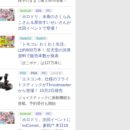
段そのままで最大50%増量！
Android
iOS
PC
「ホロドリ」水着のさくらみ
こさん＆星街すいせいさんが
次回イベントで登場！
Switch2
Switch
「トモコレ わくわく生活」
は約800万本！ 任天堂の決算
資料で販売本数が発表
「ぽこポケ」は127万本に
PS5
PS4
PC
ハード
「エスコン8」仕様のフライ
トスティックがThrustmaster
から登場！ 10月2日発売
ジョイスティックに振動機能を
搭載。予約受付も開始
Android
iOS
PC
「ホロドリ」次回イベントに
「miComet」参戦!? 本日18