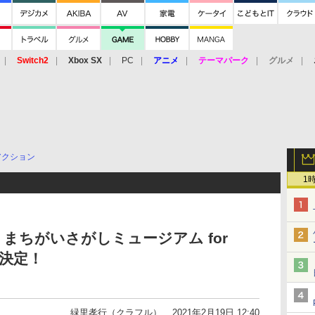
Switch2
Xbox SX
PC
アニメ
テーマパーク
グルメ
 Vita
3DS
アーケード
VR
アクション
1
人- まちがいさがしミュージアム for
発売決定！
緑里孝行（クラフル）
2021年2月19日 12:40