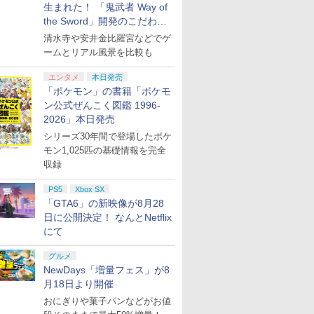
生まれた！ 「鬼武者 Way of
the Sword」開発のこだわり
を目撃！
清水寺や安井金比羅宮などでゲ
ームとリアル風景を比較も
エンタメ
本日発売
「ポケモン」の書籍「ポケモ
ン公式ぜんこく図鑑 1996-
2026」本日発売
シリーズ30年間で登場したポケ
モン1,025匹の基礎情報を完全
収録
PS5
Xbox SX
「GTA6」の新映像が8月28
日に公開決定！ なんとNetflix
にて
グルメ
NewDays「増量フェス」が8
月18日より開催
おにぎりや菓子パンなどがお値