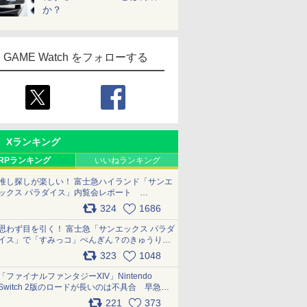
か？
GAME Watch をフォローする
Xランキング
RPランキング
いいねランキング
推し探しが楽しい！ 富士急ハイランド「サンエ
ックス パラダイス」内覧会レポート
pic.x.com/p718c0QB0k
324
1686
思わず目を引く！ 富士急「サンエックス パラダ
イス」で「すみっコ」ぺんぎん？のきゅうりド
ッグを食べてみた イラストそのままのメニュ
323
1048
ー化に挑戦。これが意外にもおいしい
pic.x.com/Kgl04hZaeg
「ファイナルファンタジーXIV」Nintendo
Switch 2版のロードが長いのは不具合 早急に
アップデートできるよう対応中
221
373