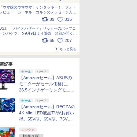
pic.x.com/s9S3nRCAGa
「ウマ娘のウマウマ！ケンタッキー！」フォト
レビュー カーネル・ゴルシのメッセージ入り
パッケージや描き下ろしトレカなどが登場
89
315
pic.x.com/PjnkR9vkXl
USJ、「バイオハザード」リッカーのポップコ
ーンバケツ」を9月9日より販売 頭部が開く仕
組み。味は恐怖を堪のう「味噌フレーバー」
65
207
pic.x.com/81MuXGahVM
もっと見る
新記事
セール
ハード
【Amazonセール】ASUSの
モニターがセール価格に。
26.5インチゲーミングモニタ
ー「ROG Strix OLED
セール
ハード
XG27ACDMS」限定モデルも
【Amazonセール】REGZAの
お買い得
4K Mini LED液晶TVがお買い
得。55V型、65V型、75V型
の2026年モデルがラインナ
エンタメ
ップ
【特別企画】