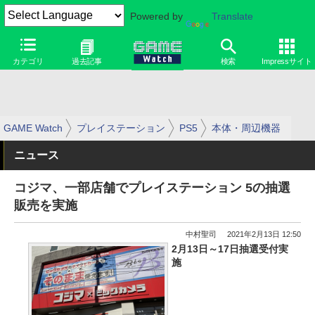
Powered by
Translate
カテゴリ
過去記事
検索
Impressサイト
GAME Watch
プレイステーション
PS5
本体・周辺機器
ニュース
コジマ、一部店舗でプレイステーション 5の抽選
販売を実施
中村聖司
2021年2月13日 12:50
2月13日～17日抽選受付実
施