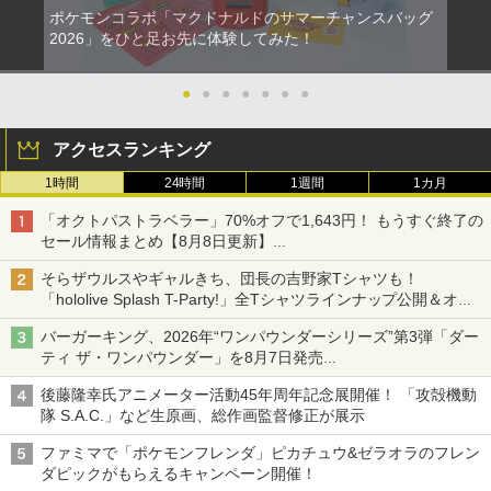
ポケモンコラボ「マクドナルドのサマーチャンスバッグ
2026」をひと足お先に体験してみた！
●
●
●
●
●
●
●
アクセスランキング
1時間
24時間
1週間
1カ月
「オクトパストラベラー」70%オフで1,643円！ もうすぐ終了の
セール情報まとめ【8月8日更新】
ニンテンドーeショップでは「大神 絶景版」が67%オフで990円
そらザウルスやギャルきち、団長の吉野家Tシャツも！
「hololive Splash T-Party!」全Tシャツラインナップ公開＆オン
ライン販売開始
バーガーキング、2026年“ワンパウンダーシリーズ”第3弾「ダー
ティ ザ・ワンパウンダー」を8月7日発売
「特製ガーリックマヨソース」を使用した超大型チーズバーガー
後藤隆幸氏アニメーター活動45年周年記念展開催！ 「攻殻機動
隊 S.A.C.」など生原画、総作画監督修正が展示
ファミマで「ポケモンフレンダ」ピカチュウ&ゼラオラのフレン
ダピックがもらえるキャンペーン開催！