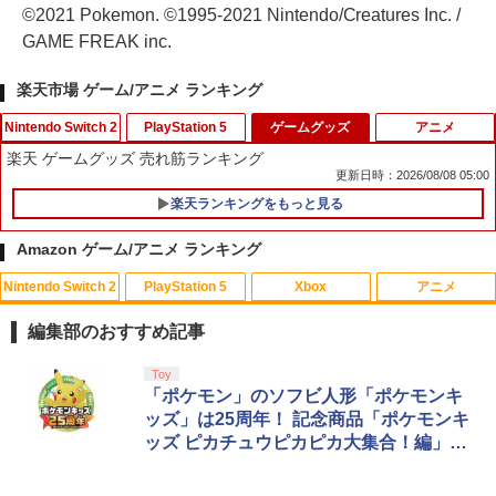
©2021 Pokemon. ©1995-2021 Nintendo/Creatures Inc. /
GAME FREAK inc.
楽天市場 ゲーム/アニメ ランキング
Nintendo Switch 2
PlayStation 5
ゲームグッズ
アニメ
楽天 ゲームグッズ 売れ筋ランキング
更新日時：2026/08/08 05:00
楽天ランキングをもっと見る
Switch2 保護フィルム スイッチ2 保護フ
1
ィルム switch2 フィルム Switch2 ガラ
Amazon ゲーム/アニメ ランキング
スフィルム スイッチ2 フィルム ガイド
貼り付け キット カバー Switch 2 本体
Nintendo Switch 2
PlayStation 5
Xbox
アニメ
アクセサリー Nintendo Switch2 ケース
可 透明 ブルーライト カット 99％ FIRM
E
編集部のおすすめ記事
￥1,000
スプラトゥーン レイダース|オンライン
PlayStation 5 デジタル・エディション
【純正品】Xbox ワイヤレス コントロー
劇場版「鬼滅の刃」無限城編 第一章 猗
Toy
1
1
1
1
コード版
日本語専用 Console Language: Japan
ラー + USB-C® ケーブル
窩座再来 通常版 [Blu-ray]
「ポケモン」のソフビ人形「ポケモンキ
ese only (CFI-2200B01)
ッズ」は25周年！ 記念商品「ポケモンキ
￥5,832
￥8,300
￥3,982
ッズ ピカチュウピカピカ大集合！編」が
【特典】STEINS;GATE RE:BOOT Swi
2
￥55,000
登場
tch2版(【早期購入同梱特典】「STEINS;
GATE 変移空間のオクテット」DLC)