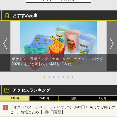
おすすめ記事
ポケモンコラボ「マクドナルドのサマーチャンスバッグ
2026」をひと足お先に体験してみた！
●
●
●
●
●
●
●
アクセスランキング
1時間
24時間
1週間
1カ月
「オクトパストラベラー」70%オフで1,643円！ もうすぐ終了の
セール情報まとめ【8月8日更新】
ニンテンドーeショップでは「大神 絶景版」が67%オフで990円