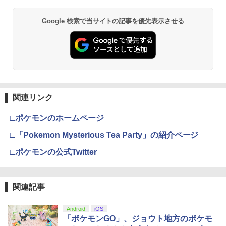
【純正品】Xbox ワイヤレス コントロー
2
￥7,293
スプラトゥーン レイダース -Switch2
劇場版「鬼滅の刃」無限城編 第一章 猗
Beast of Reincarnation -PS5 【特典】
ラー (ロボット ホワイト)
2
2
2
Google 検索で当サイトの記事を優先表示させる
窩座再来 通常版 [DVD]
プロダクトコード 封入
￥6,449
￥7,681
￥3,523
￥7,286
任天堂 【Switch2】ゼルダの伝説 ブレス
3
オブ ザ ワイルド Nintendo Switch 2 Ed
ition [NXS-P-AAAAH NSW2 ゼルダノデ
【純正品】Xbox ワイヤレス コントロー
3
ンセツ ブレス オブ ザ ワイルド]
ラー (カーボンブラック)
Nintendo Switch 2(日本語・国内専用)
【Amazon.co.jp限定】劇場版モノノ怪
【純正品】ディスクドライブ(CFI-ZDD1
3
3
3
￥7,710
第三章 蛇神 (Amazon.co.jp限定オリジ
J) PlayStation 5
関連リンク
￥8,020
ナル三方背収納ケース付きコレクション)
￥55,871
(オリジナル特典:オリジナル巾着＋メー
￥11,980
□ポケモンのホームページ
カー特典:【坤と離】二振りの剣、十翼よ
り来たる！スタジオ描き下ろしイラスト
【特典】ほの暮しの庭 switch2版(【初
4
□「Pokemon Mysterious Tea Party」の紹介ページ
【純正品】Xbox 充電式バッテリー + US
4
ボード付) [Blu-ray]
回外付特典】切り取れるクリアカード)
B-C ケーブル
□ポケモンの公式Twitter
【純正品】DualSense ワイヤレスコン
ニンテンドープリペイド番号 9000円|オ
4
4
￥10,780
￥8,118
トローラー ミッドナイト ブラック(CFI-
ンラインコード版
￥2,618
ZCT2J01)
￥9,000
関連記事
￥10,737
劇場版「鬼滅の刃」無限城編 第一章 猗
4
窩座再来 完全生産限定版 [Blu-ray]
SanDisk サンディスク microSD Expres
5
【国内正規品】Thrustmaster スラスト
5
Android
iOS
s Card 256GB for Nintendo Switch 2
マスター TH8S シフター - PC、PS4、P
ニンテンドープリペイド番号 5000円|オ
「ポケモンGO」、ジョウト地方のポケモ
5
BEE-A-SD01A Switch2 microSDカード
￥8,698
【純正品】DualSense ワイヤレスコン
S5、PS5 Pro、Xbox One、Xbox Serie
ンラインコード版
5