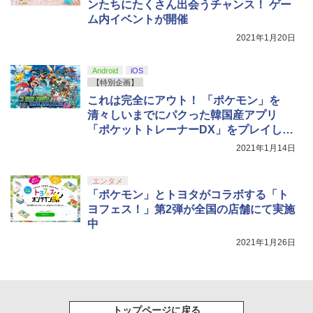
microSD Express Nintendo任天堂ライ
ンたちにたくさん出会うチャンス！ ゲー
トローラー(CFI-ZCT2J)
s X|S 対応の高精度 H パターン シフター
センス 高速転送 UHS-I互換 ゲーム保存
ム内イベントが開催
￥5,000
メモリーカード 国内正規品 4523052030
￥10,737
￥14,141
2021年1月20日
185
【Amazon.co.jp限定】劇場版モノノ怪
5
￥9,800
第三章 蛇神 (オリジナル特典:オリジナル
Android
iOS
巾着＋メーカー特典:【坤と離】二振りの
【特別企画】
剣、十翼より来たる！スタジオ描き下ろ
これは完全にアウト！ 「ポケモン」を
しイラストボード付) [DVD]
清々しいまでにパクった韓国産アプリ
￥8,800
「ポケットトレーナーDX」をプレイして
みた
2021年1月14日
エンタメ
「ポケモン」とトヨタがコラボする「ト
ヨフェス！」第2弾が全国の店舗にて実施
中
2021年1月26日
トップページに戻る