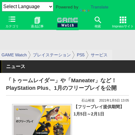
Powered by
Translate
カテゴリ
過去記事
検索
Impressサイト
GAME Watch
プレイステーション
PS5
サービス
ニュース
「トゥームレイダー」や「Maneater」など！
PlayStation Plus、1月のフリープレイを公開
石山裕規
2021年1月5日 13:05
【フリープレイ提供期間】
1月5日～2月1日