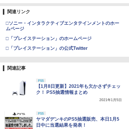
3
￥1,280
第三章 蛇神 (Amazon.co.jp限定オリジ
J) PlayStation 5
￥8,020
￥1,620
ナル三方背収納ケース付きコレクション)
￥55,491
関連リンク
PS5 Slim / PS5 Pro シリーズ用 横置きス
4
(オリジナル特典:オリジナル巾着＋メー
￥11,980
タンド ディスクドライブ 搭載 非搭載 モ
カー特典:【坤と離】二振りの剣、十翼よ
デル 両対応 水平 新型プレステ5 アクセ
□ソニー・インタラクティブエンタテインメントのホー
り来たる！スタジオ描き下ろしイラスト
サリー 横型スタンド 放熱 PlayStation5
【中古】【Blu−ray】この世界の片隅
【純正品】Xbox 充電式バッテリー + US
PRO FREAK V2 プロフリーク PS5 PS4
4
4
ムページ
4
ボード付) [Blu-ray]
◇ALW-GP-525 | プレステ5 プレーステ
に ブックレット付 / 片渕須直【監督】
B-C ケーブル
NS pro Yellow ( イエロー ) 凸型 FPS 無
ーション5 本体 横向き スタンド ゲーム
【純正品】DualSense ワイヤレスコン
ニンテンドープリペイド番号 9000円|オ
4
段階高さ調節 profreek バージョン2 PS4
□「プレイステーション」のホームページ
4
￥10,780
スタンド 横置き コンパクト
トローラー ミッドナイト ブラック(CFI-
ンラインコード版
PS5 nintendo switch プロコン対応【定
￥1,412
￥2,618
ZCT2J01)
形外郵便のみ送料無料】Playstation 5
□「プレイステーション」の公式Twitter
￥1,480
特許取得済み 日本製 しまリス堂
￥9,000
￥10,737
劇場版「鬼滅の刃」無限城編 第一章 猗
4
￥1,999
窩座再来 完全生産限定版 [Blu-ray]
【中古】 Blu－ray ファインディング・
【国内正規品】Thrustmaster スラスト
関連記事
5
5
Switch2 ケース 即納 スイッチ2 Nintend
ニモ MovieNEX / アニメ / Happinet [Bl
マスター TH8S シフター - PC、PS4、P
ニンテンドープリペイド番号 5000円|オ
5
5
￥8,698
o Switch Lite 対応 スイッチ スイッチツ
u-ray]【宅配便出荷】
【純正品】DualSense ワイヤレスコン
S5、PS5 Pro、Xbox One、Xbox Serie
ンラインコード版
5
PS5
ー ニンテンドー カバー ポーチ キャリン
トローラー(CFI-ZCT2J)
s X|S 対応の高精度 H パターン シフター
PRO FREAK V2 Aoi （通常版）プロフ
5
【1月8日更新】2021年も欠かさずチェッ
グケース 新型 ジョイコン ソフト ケーブ
￥1,494
リーク PS5 PS4 NS pro Aoi 凹型 FPS
￥5,000
ルなど 収納可能 ギフト プレゼント シン
ク！ PS5抽選情報まとめ
￥10,737
￥14,141
無段階高さ調節 profreek バージョン2 P
プル 無地 黒 ピンク 黄色 赤 青 送料無料
S4 PS5 nintendo switch プロコン対応
2021年1月5日
【Amazon.co.jp限定】劇場版モノノ怪
5
【定形外郵便のみ送料無料】Playstatio
第三章 蛇神 (オリジナル特典:オリジナル
￥1,100
n 5 特許取得済み 日本製 しまリス堂
巾着＋メーカー特典:【坤と離】二振りの
PS5
剣、十翼より来たる！スタジオ描き下ろ
￥1,999
ヤマダデンキのPS5抽選販売、本日1月5
しイラストボード付) [DVD]
日中に当選結果を発表！