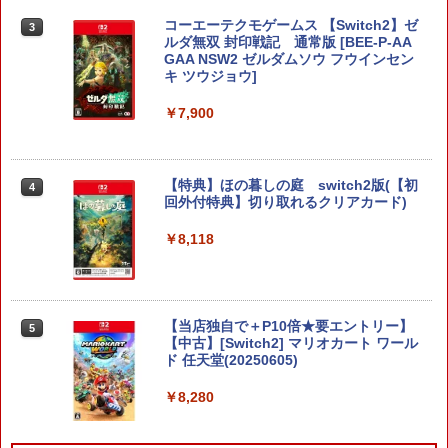
コーエーテクモゲームス 【Switch2】ゼ
3
ルダ無双 封印戦記 通常版 [BEE-P-AA
GAA NSW2 ゼルダムソウ フウインセン
キ ツウジョウ]
￥7,900
【特典】ほの暮しの庭 switch2版(【初
4
回外付特典】切り取れるクリアカード)
￥8,118
【当店独自で＋P10倍★要エントリー】
5
【中古】[Switch2] マリオカート ワール
ド 任天堂(20250605)
￥8,280