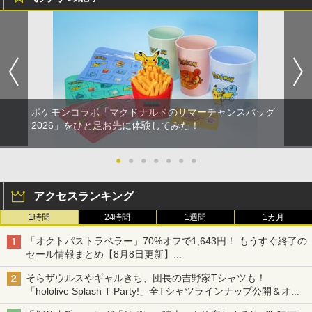
ポケモンコラボ「マクドナルドのサマーチャンスバッグ
2026」をひと足お先に体験してみた！
●
●
●
●
●
●
●
アクセスランキング
1時間
24時間
1週間
1カ月
「オクトパストラベラー」70%オフで1,643円！ もうすぐ終了の
セール情報まとめ【8月8日更新】
ニンテンドーeショップでは「大神 絶景版」が67%オフで990円
そらザウルスやギャルきち、団長の吉野家Tシャツも！
「hololive Splash T-Party!」全Tシャツラインナップ公開＆オン
ライン販売開始