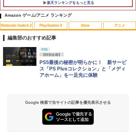
楽天ランキングをもっと見る
Amazon ゲーム/アニメ ランキング
Nintendo Switch 2
PlayStation 5
Xbox
アニメ
鬼エイム 指サック ゲーム スマホ ゲーミ
【中古】グレイテストナイン
【中古】2．カンフー・パンダ 3Dスーパ
1
1
1
ング FPS 音ゲー 荒野行動 PUBG Apex
ーセット 【ブルーレイ】／ジャック・ブ
編集部のおすすめ記事
CoD 高感度 銀繊維 手汗対策 鬼サック 6
ラックブルーレイ／海外アニメ・定番ス
￥845
個入り
タジオ
スプラトゥーン レイダース|オンライン
PlayStation 5 デジタル・エディション
【純正品】Xbox ワイヤレス コントロー
劇場版「鬼滅の刃」無限城編 第一章 猗
PS5
1
1
1
1
コード版
日本語専用 Console Language: Japan
ラー + USB-C® ケーブル
窩座再来 通常版 [Blu-ray]
【特別企画】
￥1,280
￥789
ese only (CFI-2200B01)
PS5最後の秘密が明らかに！ 新サービ
【中古】Splatoon 2 (スプラトゥーン2)
2
￥5,832
￥8,300
￥3,982
- Switch
ス「PS Plusコレクション」と「メディ
￥55,000
アホーム」を一足先に体験
【中古】Wo Long： Fallen Dynastyソ
【バーゲンセール】【中古】Blu-ray▼
￥1,253
2
2
フト:プレイステーション5ソフト／ロー
サマーウォーズ ブルーレイディスク レ
【純正品】Xbox ワイヤレス コントロー
ルプレイング・ゲーム
ンタル落ち
2
スプラトゥーン レイダース -Switch2
劇場版「鬼滅の刃」無限城編 第一章 猗
Beast of Reincarnation -PS5 【特典】
ラー (ロボット ホワイト)
2
2
2
窩座再来 通常版 [DVD]
プロダクトコード 封入
￥1,360
￥1,159
Google 検索で当サイトの記事を優先表示させる
￥6,446
￥7,681
アクラス｜Aclass FC/SFC/NEWFC/PC
3
￥3,523
￥7,286
E/MD用 ACアダプタVer.2 SASP-0311
【中古】【18歳以上対象】アサシン クリ
【中古】ベイマックス MovieNEX[純正
￥1,400
3
3
【純正品】Xbox ワイヤレス コントロー
ード ミラージュソフト:プレイステーシ
ブルーレイ＋純正ケース]
3
ラー (カーボンブラック)
ョン5ソフト／アクション・ゲーム
Nintendo Switch 2(日本語・国内専用)
【Amazon.co.jp限定】劇場版モノノ怪
【純正品】ディスクドライブ(CFI-ZDD1
3
3