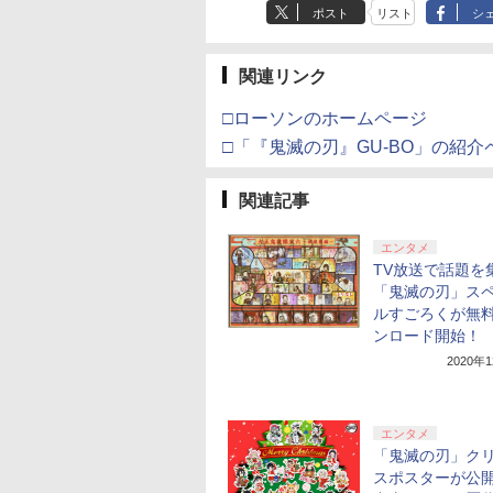
ポスト
リスト
シ
関連リンク
□ローソンのホームページ
□「『鬼滅の刃』GU-BO」の紹介
関連記事
エンタメ
TV放送で話題を
「鬼滅の刃」ス
ルすごろくが無
ンロード開始！
2020年
エンタメ
「鬼滅の刃」ク
スポスターが公