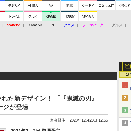
Switch2
Xbox SX
PC
アニメ
テーマパーク
グルメ
 Vita
3DS
アーケード
VR
1
れた新デザイン！ 「『鬼滅の刃』
ージが登場
岩瀬賢斗
2020年12月28日 12:55
2021年2月2日 登場予定