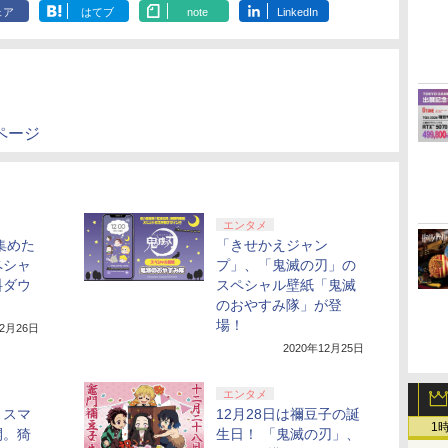
ェア
はてブ
note
LinkedIn
ページ
エンタメ
集めた
「きせかえジャン
ペシャ
プ」、「鬼滅の刃」の
料ダウ
スペシャル壁紙「鬼滅
のおやすみ隊」が登
場！
12月26日
2020年12月25日
エンタメ
リスマ
12月28日は禰豆子の誕
1
開。猗
生日！ 「鬼滅の刃」、