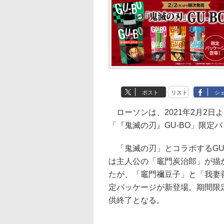
ポスト
リスト
シ
ローソンは、2021年2月2日
「『鬼滅の刃』GU-BO」限定
「鬼滅の刃」とコラボするGU
は主人公の「竈門炭治郎」が描
たが、「竈門禰豆子」と「我妻
定パッケージが新登場。期間限
供終了となる。