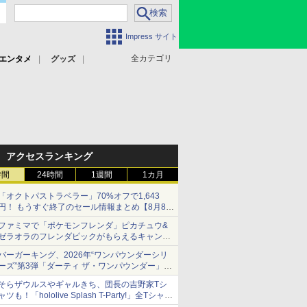
Impress サイト
全カテゴリ
エンタメ
グッズ
アクセスランキング
時間
24時間
1週間
1カ月
「オクトパストラベラー」70%オフで1,643
円！ もうすぐ終了のセール情報まとめ【8月8日
更新】
ファミマで「ポケモンフレンダ」ピカチュウ&
ニンテンドーeショップでは「大神 絶景版」が
ゼラオラのフレンダピックがもらえるキャンペ
67%オフで990円
ーン開催！
バーガーキング、2026年“ワンパウンダーシリ
ーズ”第3弾「ダーティ ザ・ワンパウンダー」を
8月7日発売
そらザウルスやギャルきち、団長の吉野家Tシ
「特製ガーリックマヨソース」を使用した超大
ャツも！「hololive Splash T-Party!」全Tシャツ
型チーズバーガー
ラインナップ公開＆オンライン販売開始