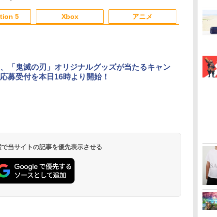
3
4
5
6
tion 5
Xbox
アニメ
3
3
3
3
4
4
4
4
5
5
5
5
6
6
6
6
、「鬼滅の刃」オリジナルグッズが当たるキャン
応募受付を本日16時より開始！
天使のたまご 4Kリマス
劇場版 カードキャプタ
劇場版 カードキャプタ
羅小黒戦記2 
編
ター【Blu-ray】 [ 押井
ーさくら 封印されたカ
ーさくら【Blu-ray】 [
望む未来(通常
通
守 ]
ード【Blu-ray】 [ 丹下
丹下桜 ]
【Blu-ray】
ニ
桜 ]
]
￥4,648
￥4,884
￥4,884
￥4,976
ダ
イ
無
Nintendo Switch 2(日
【純正品】ディスクド
【純正品】Xbox ワイ
【Amazon.co.jp限
ニンテンドープリペイ
【純正品】DualSense
【純正品】Xbox 充電
劇場版「鬼滅の刃」無
ニンテンドープリペイ
【純正品】DualSense
【国内正規品】
【Amazon.co.jp限
ニンテンドー
プレイステー
【純正品】Xbox
『映画 ラブ
ー
座再
本語・国内専用)
ライブ(CFI-ZDD1J)
ヤレス コントローラー
定】劇場版モノノ怪 第
ド番号 9000円|オンラ
ワイヤレスコントロー
式バッテリー + USB-C
限城編 第一章 猗窩座
ド番号 5000円|オンラ
ワイヤレスコントロー
Thrustmaster スラス
定】劇場版モノノ怪 第
ド番号 1000
トアチケット 10
ワイヤレス 
ノ空女学院ス
コ
PlayStation 5
(カーボンブラック)
三章 蛇神
インコード版
ラー ミッドナイト ブ
ケーブル
再来 完全生産限定版
インコード版
ラー(CFI-ZCT2J)
トマスター TH8S シフ
三章 蛇神 (オリジナル
インコード版
オンラインコ
ラー Series 2
イドルクラブ B
￥55,491
(Amazon.co.jp限定オ
ラック(CFI-ZCT2J01)
[Blu-ray]
ター - PC、PS4、
特典:オリジナル巾着＋
Edition (ホ
Garden Part
 検索で当サイトの記事を優先表示させる
￥11,980
￥8,020
￥10,780
￥9,000
￥10,737
￥2,618
￥8,698
￥5,000
￥10,737
￥14,141
￥8,800
￥1,000
￥10,000
￥18,500
￥8,589
リジナル三方背収納ケ
PS5、PS5 Pro、Xbox
メーカー特典:【坤と
ray（特装限
ース付きコレクション)
One、Xbox Series X|S
離】二振りの剣、十翼
(オリジナル特典:オリ
対応の高精度 H パター
より来たる！スタジオ
ジナル巾着＋メーカー
ン シフター
描き下ろしイラストボ
特典:【坤と離】二振り
ード付) [DVD]
の剣、十翼より来た
る！スタジオ描き下ろ
しイラストボード付)
[Blu-ray]