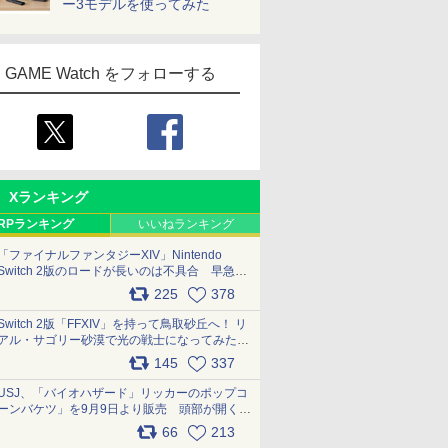
ー3モデルを使ってみた
GAME Watch をフォローする
Xランキング
RPランキング
いいねランキング
「ファイナルファンタジーXIV」Nintendo
Switch 2版のロードが長いのは不具合 早急に
アップデートできるよう対応中
225
378
pic.x.com/s9S3nRCAGa
Switch 2版「FFXIV」を持って鳥取砂丘へ！ リ
アル・サゴリー砂漠で光の戦士になってみた
pic.x.com/qyOfL2uv1n
145
337
USJ、「バイオハザード」リッカーのポップコ
ーンバケツ」を9月9日より販売 頭部が開く仕
組み。味は恐怖を堪のう「味噌フレーバー」
66
213
pic.x.com/81MuXGahVM