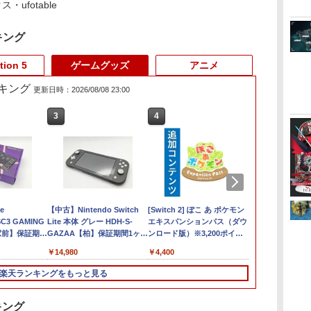
ufotable
キング
tion 5
ゲームグッズ
アニメ
キング
更新日時：2026/08/08 23:00
3
3
3
4
4
4
5
5
6
6
1
ー
™
e
【特典あり楽天1位】
【ポイント5倍】PS5
【中古】Nintendo Switch
ゼルダの伝説 ティア
【中古】龍が如く 極3
[Switch 2] ぽこ あ ポケモン
【楽天ブックス限定特
【特典】SILENT HILL:
ゼルダの伝説
【特典】MAR
テレビ麻雀ゲー
ド
SC3 GAMING
Switch2 ケース キャリ
Slim スタンド 新型 縦
Lite 本体 グレー HDH-S-
ーズ オブ ザ キングダ
／ 龍が如く3外伝 Dark
エキスパンションパス（ダウ
典】スーパーマリオブ
Townfall(【早期購入封
オブ ザ ワイ
Tōkon: Fight
雀 TVゲーム
封
崎駅前】保証期間
ングケース ハードケー
置き 冷却ファン スタン
GAZAA【柏】保証期間1ヶ月
ム Nintendo Switch 2
Tiesソフト:プレイステ
ンロード版）※3,200ポイン
ラザーズ ワンダー
入特典】DLCチラシ)
Nintendo Swi
Souls(【早
ム 簡単接続 
ー
ス EVAハードシェル 10
ド 冷却パッド 縦置き
【ランクC】
Edition
ーション5ソフト／ア
トまでご利用可
Nintendo Switch 2
Edition
特典】ロビー
約267g 本格
￥2,000
￥3,600
￥14,980
￥7,893
￥4,150
￥4,400
￥7,577
￥6,507
￥7,680
￥6,782
￥3,500
リジ
ゲームカードスロット
垂直 充電器 USB 静音
クション・ゲーム
Edition ＋ みんなでリ
ムセット)
ール設定 電子
念
switch2 収納 Joy-Con
リモコン収納 充電LED
ンリンパーク(「スーパ
室内 遊び お
楽天ランキングをもっと見る
 同
収納対応 Nintendo
ランプ 充電指示ランプ
ーマリオ」ステッカー
ゼント 敬老の
1H
Switch2専用 撥水 ブラ
付 滑り止め 冷却台 2台
2種)
月保証 送料無
ック/ホワイト
同時充電
キング