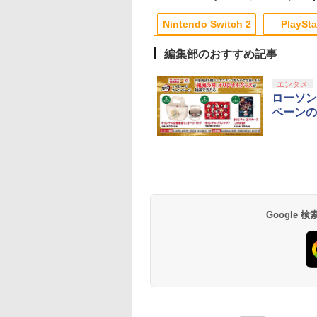
無料】Playstation 5特
10
1
2
許取得済み日本製しま
Nintendo Switch 2
PlaySta
リス堂
編集部のおすすめ記事
10
10
10
10
1
1
1
1
2
2
2
2
エンタメ
ローソン
ペーンの
版モノノ怪 第三章
ミュージカル『刀剣乱
アニプレックス ブル
【送料無料】劇場版
Blu-ray】 [ 神谷
舞』 ～静かなる夜半の
ーレイディスク 劇場
「鬼滅の刃」無限城
]
寝ざめ～【Blu-ray】 [
版「鬼滅の刃」無限列
第一章 猗窩座再来(
ミュージカル『刀剣乱
車編 通常版
常版)【Blu-ray】/ア
821
￥7,821
￥4,400
￥4,400
舞』 ]
メーション[Blu-ray]
テンドープリペイ
イステーション ス
eSir G7 SE 有線
トよ永遠に
ニンテンドープリペイ
【Amazon.co.jp限
8BitDo M30 Xboxシリ
【Amazon.co.jp限
スプラトゥーン レイダ
PlayStation 5 デジタ
【純正品】Xbox ワイ
劇場版「鬼滅の刃」無
スプラトゥーン レイ
Beast of
【純正品】Xbox ワ
劇場版「鬼滅の刃」
【返品種別A】
号 2000円|オンラ
チケット 15,000円
ムコントローラー
EL3199 7 [Blu-
ド番号 3000円|オンラ
定】 Logicool G ハン
ーズX | S、Xbox
定】劇場版「僕の心の
ース|オンラインコード
ル・エディション 日本
ヤレス コントローラー
限城編 第一章 猗窩座再
ース -Switch2
Reincarnation -PS5
ヤレス コントローラ
限城編 第一章 猗窩
コード版
ンラインコード版
X Series X|S
インコード版
コン G923 グランツー
One、およびWindows
ヤバイやつ」 Blu-
版
語専用 Console
+ USB-C® ケーブル
来 通常版 [Blu-ray]
【特典】プロダクト
(ロボット ホワイト)
来 通常版 [DVD]
￥6,446
X One Windows
リスモ7 Forza
の有線コントローラー
ray（Amazon.co.jp特
Language: Japanese
ード 封入
Google
000
,000
499
760
￥3,000
￥38,800
￥4,590
￥8,800
￥5,832
￥55,000
￥8,300
￥3,982
￥7,286
￥7,681
￥3,523
/11用 PCコントロー
Horizon 6 G923d
6ボタンレイアウト - 正
典：Blu-rayスリーブケ
only (CFI-2200B01)
ゲームパッド ホー
式にライセンスされて
ース） [Blu-ray]
フェクトスティッ
います
3.5mmオーディオ
ック付き