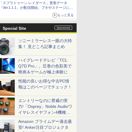
「スプラトゥーン レイダース」更新データ
「Ver.1.1.1」が配信開始。ブキやステージに関
する不具合を修正
もっと見る
Special Site
ソニーミラーレス一眼の大特
集！ 見どころ記事まとめ
ハイグレードテレビ「TCL
Q7D Pro」。圧巻の色彩美で
映画＆ゲームが極上体験に
性能の良いお得な中古PC情
報はこのページでチェック！
エントリーなのに脅威の実
力!「Osprey」Noble Audioワ
イヤレスイヤフォン4機種を
一気に聴く
Amazon プライムデー過去最
安! Anker注目プロジェクタ