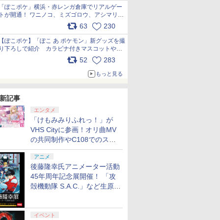
「ぽこポケ」横浜・赤レンガ倉庫でリアルゲー
トが開通！ ワニノコ、ミズゴロウ、アシマリ登
場シーンをレポート pic.x.com/LDgEByVl6D
63
230
【ぽこポケ】「ぽこ あ ポケモン」新グッズを撮
り下ろしで紹介 カラビナ付きマスコットやス
クエアポーチが仲間入り
52
283
pic.x.com/XmVAgBxaW5
もっと見る
新記事
エンタメ
「けもみみりふれっ！」が
VHS Cityに参画！オリ曲MV
の共同制作やC108でのスペ
シャルコラボ広告を掲出
アニメ
後藤隆幸氏アニメーター活動
45年周年記念展開催！ 「攻
殻機動隊 S.A.C.」など生原
画、総作画監督修正が展示
イベント