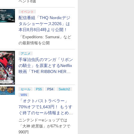
ベント8選
イベント
配信番組「THQ Nordicデジ
タルショーケース2026」は
本日8月8日4時より公開！
「Expeditions: Samurai」など
の最新情報を公開
7
7
2
8
8
3
9
9
4
10
10
アニメ
手塚治虫氏のマンガ「リボン
の騎士」を原案とするNetflix
映画「THE RIBBON HERO
リボンヒーロー」本日配信開
始
セール
PS5
PS4
Switch2
 ブレス
VEL
ム 家庭用 麻
任天堂 【Switch2】ゼ
【新品】PlayStation
【未使用】fifine
ポケモン 【Switch2】
【60日保証キャンペー
【中古】Nintendo Switch
コナミデジタルエンタ
DualSense ワイヤレス
[Switch 2] ぽ
カービィの
ディスクド
WIN
ルド
ing
 レトロ 麻雀ゲー
ルダの伝説 ティアーズ
VR2 PCアダプター
AMPLIGAME SC3 GAMING
ぽこ あ ポケモン [POT-
ン中】PS5 プレイステ
Lite 本体 グレー HDH-S-
テインメント
コントローラー リズム
エキスパンショ
ー
￥11,980
「オクトパストラベラー」
tch 2
期購入封入
電池式 小型 軽量
オブ ザ キングダム
MIXER【川崎駅前】保証期間
P-AAB5A NSW2 ポコ
ーション5 コントロー
GAZAA【柏】保証期間1ヶ月
【Switch2】桃太郎電
ブルー
ンロード版）※3,
￥6,820
￥7,902
のアイテ
 対局 脳トレ ル
Nintendo Switch 2
1週間
ア ポケモン]
ラー DualSense 選べ
【ランクC】
鉄2 〜あなたの町も き
トまでご利用可
70%オフで1,643円！ もうす
￥7,830
￥4,400
￥7,880
￥7,980
￥14,980
￥7,890
￥11,000
￥4,400
玩具 おもちゃ
Edition [NXS-P-
るカラー PlayStation5
っとある〜 Nintendo
ぐ終了のセール情報まとめ
じいちゃん プレ
AXN7B NSW2 ゼルダ
SONY ソニー【中古】
Switch 2 Edition 東日
【8月8日更新】
ニンテンドーeショップでは
日 ギフト 3ヶ
ノデンセツ ティア-ズ
本編＋西日本編
「大神 絶景版」が67%オフで
料
オブ ザ キングダム]
[KDEMOMO2 NSW2
モモタロウデンテツ2]
990円