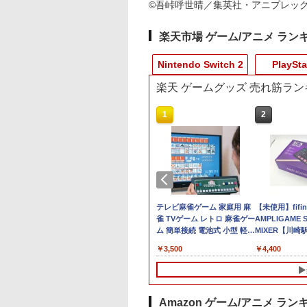
©吾峠呼世晴／集英社・アニプレックス・
楽天市場 ゲーム/アニメ ラン
Nintendo Switch 2
PlaySta
楽天 ゲームグッズ 売れ筋ラン
4
10
10
1
1
1
2
2
2
o Switch
ミデジタルエンタ
alSense ワイヤレス
[Switch 2] ぽこ あ ポケモン
カービィのエアライダ
ディスクドライブ
【特典】ファイナルフ
PRO FREAK V2
テレビ麻雀ゲーム 家庭用 麻
【特典】僕のヒーロ
送料無料Battlefield
【未使用】fifin
HDH-S-
ンメント
トローラー リズム
エキスパンションパス（ダウ
ー
ァンタジー レゾナン
Cheeky (通常版) モデ
雀 TVゲーム レトロ 麻雀ゲー
アカデミア All's
6（バトルフィール
AMPLIGAME 
￥11,980
保証期間1ヶ月
witch2】桃太郎電
ー
ンロード版）※3,200ポイン
ス Switch2版(【初回
ル プロフリーク PS5
ム 簡単接続 電池式 小型 軽量
Justice(【早期購入
6） 【予約特典】
MIXER【川
￥7,902
 〜あなたの町も き
トまでご利用可
封入特典】魔導船＆か
PS4 NS proチーキー
約267g 本格 対局 脳トレ ル
入特典】DLコード)
DLC「トゥームスト
1週間
890
,000
￥4,400
￥6,910
￥1,999
￥3,500
￥7,128
￥3,280
￥4,400
ある〜 Nintendo
けだし騎士の応援パッ
凹型 FPS 無段階高さ調
ール設定 電子玩具 おもちゃ
ンパック」 同梱 オ
tch 2 Edition 東日
ク・かけだし騎士のス
節 profreek バージョン
室内 遊び おじいちゃん プレ
ナルBOX入り ＆ 記
＋西日本編
タートダッシュパック)
2 PS4 PS5 nintendo
ゼント 敬老の日 ギフト 3ヶ
カード & LEDライト
DEMOMO2 NSW2
switch プロコン対応
月保証 送料無料
梱 - PS5 B0FKN6ZL
タロウデンテツ2]
【定形外郵便のみ送料
Amazon ゲーム/アニメ ラン