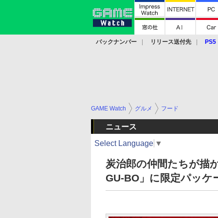
バックナンバー
リリース送付先
PS5
モバイル
eスポーツ
クラウド
PS
GAME Watch
グルメ
フード
ニュース
Select Language
▼
炭治郎の仲間たちが描か
GU-BO」に限定パッケ