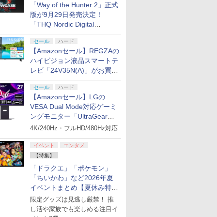
「Way of the Hunter 2」正式
版が9月29日発売決定！
「THQ Nordic Digital
Showcase 2026」まとめ
セール
ハード
【Amazonセール】REGZAの
ハイビジョン液晶スマートテ
レビ「24V35N(A)」がお買い
得！
セール
ハード
【Amazonセール】LGの
VESA Dual Mode対応ゲーミ
ングモニター「UltraGear
27G850A-B」がお買い得！
4K/240Hz・フルHD/480Hz対応
イベント
エンタメ
【特集】
「ドラクエ」「ポケモン」
「ちいかわ」など2026年夏
イベントまとめ【夏休み特
集】
限定グッズは見逃し厳禁！ 推
し活や家族でも楽しめる注目イ