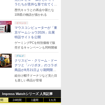
ラたちが意外な形で出てくる
シリーズ完全新作！
歴代キャラとの再会や新たな
108星の物語が描かれる
イベント
マウスコンピューターが「東
京ゲームショウ2026」出展
特設サイトを公開
ゲーミングPCを特別価格で販
売するキャンペーンも同時開催
グルメ
クリスピー・クリーム・ドー
ナツと「ハリポタ」のコラボ
商品が8月21日より期間限定
で発売
組分け帽子ドーナツなど見た目
も楽しい商品が登場
Impress Watchシリーズ 人気記事
時間
24時間
1週間
1カ月