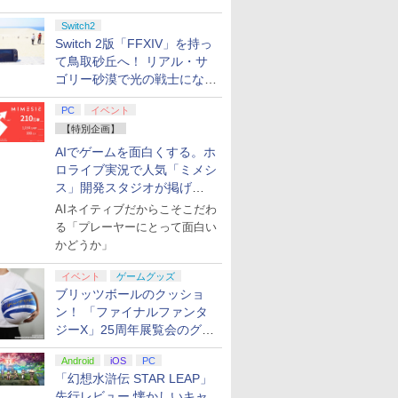
7
8
9
10
Switch2
Switch 2版「FFXIV」を持っ
て鳥取砂丘へ！ リアル・サ
ゴリー砂漠で光の戦士になっ
7
7
7
7
8
8
8
8
9
9
9
9
10
10
10
10
てみた
PC
イベント
【特別企画】
ぼくらが
劇場版プロジェクトセ
劇場版「僕の心のヤバ
劇場版モノノ怪 第三章
ミュージカ
AIでゲームを面白くする。ホ
版)
カイ 壊れたセカイと歌
イやつ」【Blu-ray】 [
蛇神【Blu-ray】 [ 神谷
舞』 ～静
ロライブ実況で人気「ミメシ
 [ 花澤香菜
えないミク 通常版
堀江瞬 ]
浩史 ]
寝ざめ～【Bl
ス」開発スタジオが掲げ
【Blu-ray】 [ セガ ]
ミュージカ
￥5,362
￥7,040
￥7,821
￥7,821
舞』 ]
る“AI活用の信念”とは？【講
AIネイティブだからこそこだわ
プリペイ
ション ス
 Elite
ライブ！蓮
ぽこ あ ポケモン エキ
PlayStation 5 デジタ
GameSir G7 HE 有線
劇場版「鬼滅の刃」無
ニンテンドープリペイ
プレイステーション ス
HyperX Clutch
【Amazon.co.jp限
ニンテンドープリペイ
プレイステーション ス
GameSir G7 SE 有線
ヤマトよ永遠に
ニンテンド
【Amazon.
8BitDo M
【Amazon.
演レポート】
る「プレーヤーにとって面白い
円|オンラ
,000円|
コントロー
クールア
スパンションパス|オン
ル・エディション 日本
ゲームコントローラー
限城編 第一章 猗窩座再
ド番号 500円|オンライ
トアチケット 3,000円|
Gladiate Xbox公式ラ
定】劇場版モノノ怪 第
ド番号 2000円|オンラ
トアチケット 15,000円
ゲームコントローラー
REBEL3199 7 [Blu-
ド番号 30
定】 Logic
ーズX | S
定】劇場版
かどうか」
ード版
 Core
loom
ラインコード版
語専用 (CFI-2200B01)
XBOX Series X|S
来 完全生産限定版
ンコード版
オンラインコード版
イセンス ゲーミング コ
三章 蛇神 (オリジナル
インコード版
|オンラインコード版
XBOX Series X|S
ray]
インコード
コン G92
One、およ
ヤバイやつ」
ワイト)
y』Blu-
+ ディスクドライブ
XBOX One Windows
[DVD]
ントローラー 有線 日本
特典:オリジナル巾着＋
XBOX One Windows
リスモ7 Fo
の有線コン
ray（Amaz
￥4,400
￥66,980
￥7,999
￥7,828
￥500
￥3,000
￥4,980
￥9,900
￥2,000
￥15,000
￥6,499
￥8,760
￥3,000
￥38,800
￥4,590
￥8,800
定版）
(CFI-ZDD1J) セット
10/11用 PCコントロー
正規代理店品 6L366AA
メーカー特典:【坤と
10/11用 PCコントロー
Horizon 6
6ボタンレイ
典：Blu-
イベント
ゲームグッズ
ラーゲームパッド ホー
離】二振りの剣、十翼
ラーゲームパッド ホー
式にライセ
ース） [Blu
ブリッツボールのクッショ
ル効果スティック付き
より来たる！スタジオ
ルエフェクトスティッ
います
ン！ 「ファイナルファンタ
ビデオゲームコントロ
描き下ろしイラストボ
クと3.5mmオーディオ
ジーX」25周年展覧会のグッ
ーラー（ブラック）
ード付) [Blu-ray]
ジャック付き
ズ情報が公開
Android
iOS
PC
「幻想水滸伝 STAR LEAP」
先行レビュー 懐かしいキャ