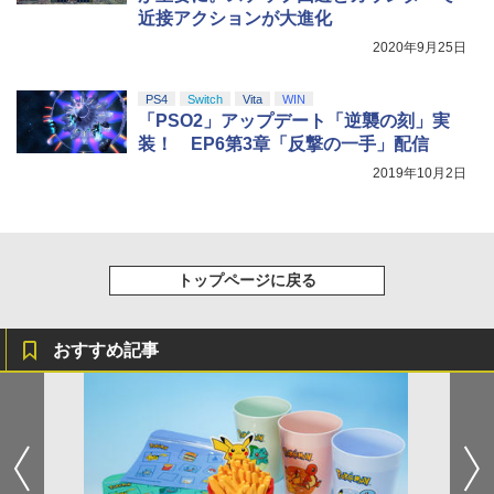
近接アクションが大進化
【純正品】Xbox ワイヤレス コントロー
5
￥8,698
【純正品】DualSense ワイヤレスコン
ラー (カーボンブラック)
2020年9月25日
5
トローラー(CFI-ZCT2J)
￥8,020
PS4
Switch
Vita
WIN
￥10,737
「PSO2」アップデート「逆襲の刻」実
【Amazon.co.jp限定】劇場版モノノ怪
5
装！ EP6第3章「反撃の一手」配信
第三章 蛇神 (オリジナル特典:オリジナル
巾着＋メーカー特典:【坤と離】二振りの
2019年10月2日
剣、十翼より来たる！スタジオ描き下ろ
しイラストボード付) [DVD]
￥8,800
トップページに戻る
おすすめ記事