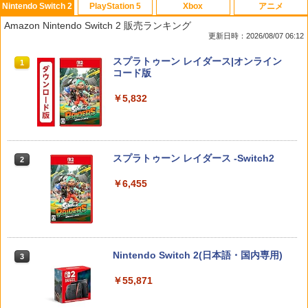
Nintendo Switch 2
PlayStation 5
Xbox
アニメ
【 Nintendo Switch2 ケース対応 】Swi
【送料無料】(18in1)PS5 コントローラ
【中古】学園へヴン おかわりっ! ベスト
【中古】Blu-ray▼メアリーと秘密の王
1
1
1
1
Amazon Nintendo Switch 2 販売ランキング
tch2用 ケース 専用収納ボックス フルセ
ー 修理 ps5 コントローラー 修理キット
版
国 3D ブルーレイディスク 3D再生専用
更新日時：2026/08/07 06:12
ット対応ケース 防水ナイロン スイッチ
ps5 コントローラー ゴム 交換 導電性 L1
レンタル落ち ケース無
ケース 大容量 防水 防塵 耐衝撃 全面保護
L2 R1 R2 トリガー ブラック スプリング
￥350
スプラトゥーン レイダース|オンライン
ギフト 多機能ゲームケース ゲームカー
付き 互換部品PS5コントローラー交換用
1
￥971
コード版
ド収納可能 まとめ収納バッグ 大容量タ
ボタン
イプ
￥5,832
￥1,479
NewスーパーマリオブラザーズWii ノコ
2
￥5,900
ノコエアホッケー
劇場アニメ『ベルサイユのばら』 通常版
2
【Blu-ray】 [ 池田理代子 ]
￥1,254
R-Type Dimensions III PS5版
￥4,469
2
スプラトゥーン レイダース -Switch2
2
スプラトゥーン レイダース
2
￥5,105
￥6,455
￥6,507
【楽天ランキング1位入賞】自動タップ
3
機 オートクリッカー 連打装置 USB給電
【楽天ブックス限定先着特典】ゾンビラ
クリップ式 スマホ自動操作 日本語説明
3
ンドサガLIVE～フランシュシュ ゆめぎ
書付き iPhone/Android対応 いいね/ゲ
んがフェスティバル～【Blu-ray】(アク
ーム周回/ライブ/推し活対応 (ブラック)
スパイク・チュンソフト 【封入特典付】
リルコースター) [ フランシュシュ ]
3
Nintendo Switch 2(日本語・国内専用)
3
【中古】Switch2 星のカービィ ディス
【PS5】Dune: Awakening （オンライ
3
￥1,380
カバリー Nintendo Switch 2 Edit
ン専用） [ELJM-31027 PS5 デュ-ン ア
￥9,900
￥55,871
ion ＋ スターリーワールド (ニンテン
ウェイクニング]
ドースイッチ2)
￥5,420