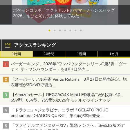
ポケモンコラボ「マクドナルドのサマーチャンスバッグ
2026」をひと足お先に体験してみた！
●
●
●
●
●
●
●
アクセスランキング
1時間
24時間
1週間
1カ月
バーガーキング、2026年“ワンパウンダーシリーズ”第3弾「ダー
ティ ザ・ワンパウンダー」を8月7日発売
「特製ガーリックマヨソース」を使用した超大型チーズバーガー
「スーパーリアル麻雀 Venus Returns」8月27日に発売決定。脱
衣麻雀が3D×VRで復活
発売から2週間は20%オフになるセールが実施
【Amazonセール】REGZAの4K Mini LED液晶TVがお買い得。
55V型、65V型、75V型の2026年モデルがラインナップ
「ドラクエ」×ジェラピケ、コラボ「GELATO PIQUE
encounters DRAGON QUEST」第2弾が本日発売
アイスカップに入ったスライムやわたぼう、ベビーサタンなどが
「ファイナルファンタジーXIV」緊急メンテへ。Switch2版のデ
オリジナルアートで登場