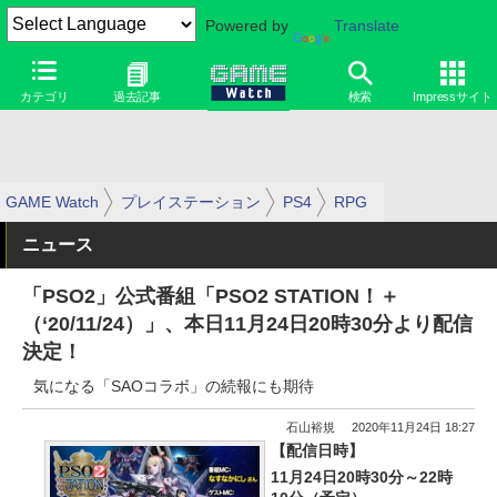
Powered by
Translate
カテゴリ
過去記事
検索
Impressサイト
GAME Watch
プレイステーション
PS4
RPG
ニュース
「PSO2」公式番組「PSO2 STATION！＋
（‘20/11/24）」、本日11月24日20時30分より配信
決定！
気になる「SAOコラボ」の続報にも期待
石山裕規
2020年11月24日 18:27
【配信日時】
11月24日20時30分～22時