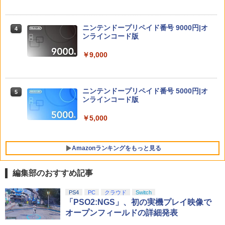
Nintendo Switch 2 背面 保護 フィルム
4
￥6,778
【楽天ブックス限定先着特典+早期予約
OverLay 抗菌 Brilliant for ニンテンドー
4
特典】ラブライブ！スーパースター!! Li
Hydro Ag+ 抗菌 抗ウイルス 高光沢タイ
ella! 7th LoveLive! ～Fly! MUSIC WOR
ニンテンドープリペイド番号 9000円|オ
プ
4
PlayStation5用カバー リズム ブルー
LD♪～ Blu-ray BOX【Blu-ray】(A4クリ
ンラインコード版
4
【ダイヤ・プラチナ会員様限定！エント
アファイル+アクリルキーホルダー11種
4
￥1,393
リーでポイント10倍！】【メール便発
セット+B5ステッカーシートセット(2種1
￥5,770
￥9,000
送】【新品】Nintendo Switch2 ゲーム
セット)) [ Liella! ]
ソフト ヨッシーとフカシギの図鑑
￥24,750
Nintendo Switch 2 保護 フィルム Over
5
￥6,797
【特典】Beast of Reincarnation(【永
ニンテンドープリペイド番号 5000円|オ
Lay Plus for ニンテンドー 液晶保護 ア
5
5
久封入特典】プロダクトコード)
ンラインコード版
ンチグレア 反射防止 非光沢 指紋防止
新世紀GPX サイバーフォーミュラ BD A
￥7,632
5
￥5,000
￥1,045
【新品】Nintendo Switch2ソフト ヨッ
LL ROUNDS COLLECTION ～OVA Seri
5
シーとフカシギの図鑑【加納店】
es～【Blu-ray】 [ 金丸淳一 ]
Amazonランキングをもっと見る
￥6,800
￥30,800
編集部のおすすめ記事
PlayStation 5 デジタル・エディション
【純正品】Xbox ワイヤレス コントロー
【Amazon.co.jp限定】劇場版モノノ怪
PS4
PC
クラウド
Switch
1
1
1
日本語専用 Console Language: Japan
ラー + USB-C® ケーブル
第三章 蛇神 (Amazon.co.jp限定オリジ
「PSO2:NGS」、初の実機プレイ映像で
ese only (CFI-2200B01)
ナル三方背収納ケース付きコレクション)
オープンフィールドの詳細発表
(オリジナル特典:オリジナル巾着＋メー
￥8,300