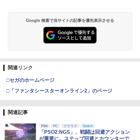
カー特典:【坤と離】二振りの剣、十翼よ
￥55,000
り来たる！スタジオ描き下ろしイラスト
ボード付) [Blu-ray]
Xbox プリペイドカード 5,000円 デジタ
2
Google 検索で当サイトの記事を優先表示させる
￥10,780
Beast of Reincarnation -PS5 【特典】
ルコード 【旧 Xbox ギフトカード】 [オ
2
プロダクトコード 封入
ンラインコード]
￥7,286
￥5,000
劇場版「鬼滅の刃」無限城編 第一章 猗
2
窩座再来 通常版 [Blu-ray]
￥3,964
【純正品】Xbox ワイヤレス コントロー
3
関連リンク
【純正品】ディスクドライブ(CFI-ZDD1
ラー (ロボット ホワイト)
3
J) PlayStation 5
□セガのホームページ
￥7,681
￥11,849
劇場版「鬼滅の刃」無限城編 第一章 猗
□「ファンタシースターオンライン2」のページ
3
窩座再来 通常版 [DVD]
【純正品】Xbox 充電式バッテリー + US
4
￥3,523
【純正品】DualSense ワイヤレスコン
B-C ケーブル
4
関連記事
トローラー ミッドナイト ブラック(CFI-
ZCT2J01)
￥2,618
PS4
PC
クラウド
Switch
￥10,737
「PSO2:NGS」、戦闘は回避アクション
劇場版「鬼滅の刃」無限城編 第一章 猗
4
が重要に。ステップ回避とカウンターで
窩座再来 完全生産限定版 [Blu-ray]