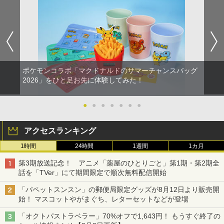
ポケモンコラボ「マクドナルドのサマーチャンスバッグ
2026」をひと足お先に体験してみた！
●
●
●
●
●
●
●
アクセスランキング
1時間
24時間
1週間
1カ月
第3期放送記念！ アニメ「薬屋のひとりごと」第1期・第2期全
話を「TVer」にて期間限定で順次無料配信開始
「パペットスンスン」の郵便局限定グッズが8月12日より販売開
始！ マスコットやがまぐち、レターセットなどが登場
「オクトパストラベラー」70%オフで1,643円！ もうすぐ終了の