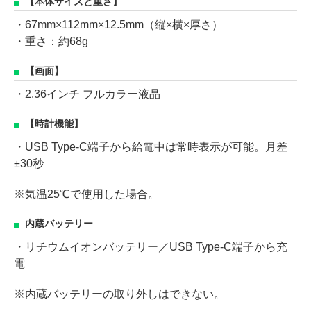
【本体サイズと重さ】
・67mm×112mm×12.5mm（縦×横×厚さ）
・重さ：約68g
【画面】
・2.36インチ フルカラー液晶
【時計機能】
・USB Type-C端子から給電中は常時表示が可能。月差
±30秒
※気温25℃で使用した場合。
内蔵バッテリー
・リチウムイオンバッテリー／USB Type-C端子から充
電
※内蔵バッテリーの取り外しはできない。