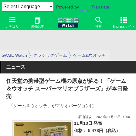
Powered by
Translate
カテゴリ
過去記事
検索
Impressサイト
GAME Watch
クラシックゲーム
ゲーム&ウオッチ
ニュース
任天堂の携帯型ゲーム機の原点が蘇る！「ゲーム
＆ウオッチ スーパーマリオブラザーズ」が本日発
売
「ゲーム＆ウオッチ」がマリオバージョンに
石山裕規
2020年11月13日 00:00
11月13日 発売
価格： 5,478円（税込）