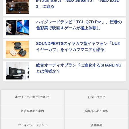
iFi audio主力「NEO Stream 3」「NEO iDSD
3」に迫る
ハイグレードテレビ「TCL Q7D Pro」。圧巻の
色彩美で映画＆ゲームが極上体験に
SOUNDPEATSのイヤカフ型イヤフォン「UU2
イヤーカフ」をイヤカフマニアが語る
総合オーディオブランドに進化するSHANLING
とは何者か？
本サイトのご利用について
お問い合わせ
広告掲載のご案内
編集部へのご連絡
プライバシーポリシー
会社概要