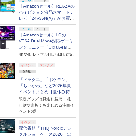
セール
ハード
【Amazonセール】REGZAの
ハイビジョン液晶スマートテ
レビ「24V35N(A)」がお買い
得！
セール
ハード
【Amazonセール】LGの
VESA Dual Mode対応ゲーミ
ングモニター「UltraGear
27G850A-B」がお買い得！
4K/240Hz・フルHD/480Hz対応
イベント
エンタメ
【特集】
「ドラクエ」「ポケモン」
「ちいかわ」など2026年夏
イベントまとめ【夏休み特
集】
限定グッズは見逃し厳禁！ 推
し活や家族でも楽しめる注目イ
ベント8選
イベント
配信番組「THQ Nordicデジ
タルショーケース2026」は