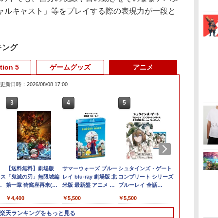
ャルキャスト」等をプレイする際の表現力が一段と
キング
tion 5
ゲームグッズ
アニメ
更新日時：2026/08/08 17:00
3
3
3
3
4
4
4
4
5
5
5
5
6
6
6
6
の
発
最
】
FINAL FANTASY X/X-2
【新品】PS5 Dead by
【中古】Minecraft (マ
【送料無料】劇場版
MAGES. 【Joshinオリ
【当店独自で＋P10倍
[Switch] Nintendo
サマーウォーズ ブルー
龍の国 ルーンファクト
●【中古】 クレールオ
TAITO TAS-L-001 アー
シュタインズ・ゲート
Nintendo Sw
オリ特付【08
TAITO TA
前橋ウィッチー
ラ
 ス
HD Remaster
Daylight スペシャルエ
インクラフト) - Switch
「鬼滅の刃」無限城編
ジナル特典付】
★要エントリー】【中
Switch Online + 追加
レイ blu-ray 劇場版 北
リー Nintendo Switch
ブスキュール：エクス
ケードメモリーズ
コンプリート シリーズ
リオテニス 
お届け☆予約
ラー [ゲーム
装限定版)【Blu
【Switch2】 POT-P-
ディション 公式日本版
第一章 猗窩座再来(通
【Switch2】
古】[PS5] ファンタジ
パック個人プラン12か
米版 最新盤 アニメ ブ
2 Edition
ペディション33 PS5
VOL.1 Lite [イーグレ
ブルーレイ 全話
[任天堂]【送
品】【PS5】M
サンライズ ]
￥2,910
￥19,608
コン
s
監
ABPVA
【CERO:Z】【メール
常版)【Blu-ray】/アニ
STEINS;GATE
ーライフi グルグルの
月（365日間）利用券
ルーレイ 細田 守
【CERO Z(18才以上対
ットツー ミニ用ソフ
Steins Gate : The
《発売済・在
GEAR SOLID 
￥7,106
￥3,220
￥4,400
￥7,290
￥3,980
￥5,900
￥5,500
￥7,458
￥5,010
￥6,580
￥5,500
￥7,633
￥6,080
￥7,040
ス
便】
メーション[Blu-ray]
RE:BOOT（シュタイ
竜と時をぬすむ少女 レ
（ダウンロード版）
summer wars BD
象)】
ト]
Complete Series
MASTER
タン
ダ
【返品種別A】
ンズゲート リブー
ベルファイブ
※1,000ポイントまでご
USA正規品 海外版 日
STEINS;GATE シュタ
COLLECTION 
楽天ランキングをもっと見る