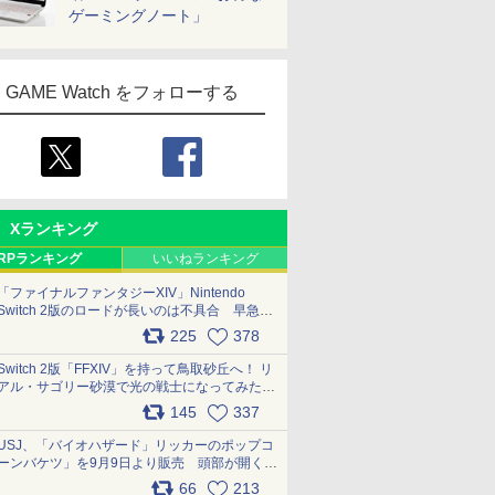
ゲーミングノート」
GAME Watch をフォローする
Xランキング
RPランキング
いいねランキング
「ファイナルファンタジーXIV」Nintendo
Switch 2版のロードが長いのは不具合 早急に
アップデートできるよう対応中
225
378
pic.x.com/s9S3nRCAGa
Switch 2版「FFXIV」を持って鳥取砂丘へ！ リ
アル・サゴリー砂漠で光の戦士になってみた
pic.x.com/qyOfL2uv1n
145
337
USJ、「バイオハザード」リッカーのポップコ
ーンバケツ」を9月9日より販売 頭部が開く仕
組み。味は恐怖を堪のう「味噌フレーバー」
66
213