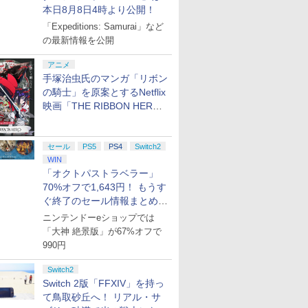
本日8月8日4時より公開！
「Expeditions: Samurai」など
の最新情報を公開
アニメ
手塚治虫氏のマンガ「リボン
の騎士」を原案とするNetflix
映画「THE RIBBON HERO
リボンヒーロー」本日配信開
始
セール
PS5
PS4
Switch2
WIN
「オクトパストラベラー」
70%オフで1,643円！ もうす
ぐ終了のセール情報まとめ
【8月8日更新】
ニンテンドーeショップでは
「大神 絶景版」が67%オフで
990円
Switch2
Switch 2版「FFXIV」を持っ
て鳥取砂丘へ！ リアル・サ