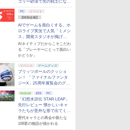
ゴリー砂漠で光の戦士になっ
てみた
PC
イベント
【特別企画】
AIでゲームを面白くする。ホ
ロライブ実況で人気「ミメシ
ス」開発スタジオが掲げ
る“AI活用の信念”とは？【講
AIネイティブだからこそこだわ
演レポート】
る「プレーヤーにとって面白い
かどうか」
7
7
7
8
8
8
7
9
9
9
10
10
10
イベント
ゲームグッズ
ブリッツボールのクッショ
ン！ 「ファイナルファンタ
ジーX」25周年展覧会のグッ
ズ情報が公開
Android
iOS
PC
「幻想水滸伝 STAR LEAP」
itch 2 マ
/27発売日
S-H-002 イーグレットツーミニバイオレットカ
ズ5(特
任天堂 【Switch2】ゼ
【楽天ブックス限定特
ヒプノシスマイク -
【楽天ブックス限定特
プラグマタ PS5版
「お隣の天使様にいつ
[Switch 2] ぽこ あ ポケモン エキスパンシ
ゼルダ無双 封印戦記
ソニックパワード
羅小黒戦記2 ぼくらが
【特典】ほ
【特典】Mar
あんさんぶ
先行レビュー 懐かしいキャ
フィーバー
】【新
機本体]
-ray】 [
ルダの伝説 ブレス オブ
典+特典】亰都ザナドゥ
Division Rap Battle-
典+特典】空の軌跡 the
の間にか駄目人間にさ
ンロード版）※3,200ポイントまでご利用可
【PS5】鉄道にっぽ
望む未来(完全生産限定
庭 swit
Wolveri
ズ!!DREAM
￥7,190
￥7,902
ラたちが意外な形で出てくる
料無料】
ETAL
ザ ワイルド Nintendo
-桜花幻舞ー PS5版
11th LIVE ≪Final
2nd Nintendo Switch
れていた件2」 Vol.1
ん！RealPro 東京−神
版)【Blu-ray】 [ 花澤
外付特典】
封入特典】D
10th xALL
￥4,400
庫品》
:
Switch 2 Edition
(【早期購入外付特典】
D.R.B≫ MAD
2 Edition(DLCチラ
【DVD】
奈川！ 東急電鉄 編
香菜 ]
クリアカー
【Blu-ray】 
シリーズ完全新作！
歴代キャラとの再会や新たな
￥7,710
￥6,693
￥7,109
￥8,055
￥7,744
￥7,290
￥8,580
￥8,118
￥7,620
￥8,580
[NXS-P-AAAAH NSW2
DLCチラシ+【早期購
TRIGGER CREW ＆ ど
シ：NEOブレイサー・
[ELJM-30987 PS5 テツ
108星の物語が描かれる
Vol.2
ゼルダノデンセツ ブレ
入外付特典】DLCチラ
ついたれ本舗【Blu-
アガット+【早期購入外
ドウニッポン リアルプ