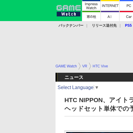
バックナンバー
リリース送付先
PS5
モバイル
eスポーツ
クラウド
PS
GAME Watch
VR
HTC Vive
ニュース
Select Language
▼
HTC NIPPON、アイト
ヘッドセット単体での