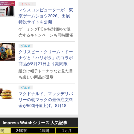
浅草マッハオ
ス オブ ザ ワイルド]
シ)
ray】 [ (V.A.) ]
付特典】DLCチラシ)
ロ トウキュウテツドウ
イベント
マイクロ
ヘン]
マウスコンピューターが「東
オル付★
京ゲームショウ2026」出展
特設サイトを公開
ゲーミングPCを特別価格で販
売するキャンペーンも同時開催
7
7
7
7
8
8
8
8
9
9
9
9
10
10
10
10
グルメ
クリスピー・クリーム・ドー
ナツと「ハリポタ」のコラボ
商品が8月21日より期間限定
で発売
組分け帽子ドーナツなど見た目
も楽しい商品が登場
プリペイ
ション ス
 Elite
ライブ！蓮
ぽこ あ ポケモン エキ
PlayStation 5 デジタ
GameSir G7 HE 有線
劇場版「鬼滅の刃」無
ニンテンドープリペイ
プレイステーション ス
HyperX Clutch
【Amazon.co.jp限
ニンテンドープリペイ
プレイステーション ス
GameSir G7 SE 有線
ヤマトよ永遠に
ニンテンド
【Amazon.
8BitDo M
【Amazon.
グルメ
円|オンラ
,000円|
コントロー
クールア
スパンションパス|オン
ル・エディション 日本
ゲームコントローラー
限城編 第一章 猗窩座再
ド番号 500円|オンライ
トアチケット 3,000円|
Gladiate Xbox公式ラ
定】劇場版モノノ怪 第
ド番号 2000円|オンラ
トアチケット 15,000円
ゲームコントローラー
REBEL3199 7 [Blu-
ド番号 30
定】 Logic
ーズX | S
定】劇場版
マクドナルド、マックデリバ
ード版
 Core
loom
ラインコード版
語専用 (CFI-2200B01)
XBOX Series X|S
来 完全生産限定版
ンコード版
オンラインコード版
イセンス ゲーミング コ
三章 蛇神 (オリジナル
インコード版
|オンラインコード版
XBOX Series X|S
ray]
インコード
コン G92
One、およ
ヤバイやつ」
リーの朝マックの最低注文料
ワイト)
y』Blu-
+ ディスクドライブ
XBOX One Windows
[DVD]
ントローラー 有線 日本
特典:オリジナル巾着＋
XBOX One Windows
リスモ7 Fo
の有線コン
ray（Amaz
￥4,400
￥66,980
￥7,999
￥7,828
￥500
￥3,000
￥4,980
￥9,900
￥2,000
￥15,000
￥6,499
￥8,760
￥3,000
￥38,800
￥4,590
￥8,800
金が500円値上げ。8月18日
定版）
(CFI-ZDD1J) セット
10/11用 PCコントロー
正規代理店品 6L366AA
メーカー特典:【坤と
10/11用 PCコントロー
Horizon 6
6ボタンレイ
典：Blu-
ラーゲームパッド ホー
より1,500円から受付
離】二振りの剣、十翼
ラーゲームパッド ホー
式にライセ
ース） [Blu
ル効果スティック付き
より来たる！スタジオ
ルエフェクトスティッ
います
ビデオゲームコントロ
描き下ろしイラストボ
クと3.5mmオーディオ
Impress Watchシリーズ 人気記事
ーラー（ブラック）
ード付) [Blu-ray]
ジャック付き
時間
24時間
1週間
1カ月