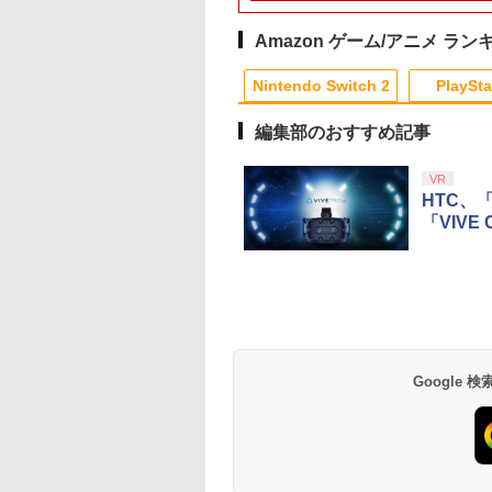
トウキュウテツドウ
レイド ディフィニティ
ントローラーカバー 保
ド ソニー プレイス
プタ スイッチ 8bit
]
ブ エディション]
護カバー 保護ケース
ション5 PlayStation
Switch Pro Window
DualSense オープン設
コントローラー対応 
Mac Raspbery Xbox
Amazon ゲーム/アニメ ラン
計 人気 オススメ 装着
レステ コントローラ
Series X＆S One コ
したまま充電可能 白黒
急速 プレステ5 LED
トローラー Bluetoot
Nintendo Switch 2
PlaySta
赤青 コントローラー用
イト
コントローラー PS5
ケース
PS4
編集部のおすすめ記事
10
10
10
10
1
1
1
1
2
2
2
2
VR
HTC、「V
「VIVE
テンドープリペイ
イステーション ス
eSir G7 SE 有線
トよ永遠に
ニンテンドープリペイ
【Amazon.co.jp限
8BitDo M30 Xboxシリ
【Amazon.co.jp限
スプラトゥーン レイダ
PlayStation 5 デジタ
【純正品】Xbox ワイ
劇場版「鬼滅の刃」無
スプラトゥーン レイ
Beast of
【純正品】Xbox ワ
劇場版「鬼滅の刃」
号 2000円|オンラ
チケット 15,000円
ムコントローラー
EL3199 7 [Blu-
ド番号 3000円|オンラ
定】 Logicool G ハン
ーズX | S、Xbox
定】劇場版「僕の心の
ース|オンラインコード
ル・エディション 日本
ヤレス コントローラー
限城編 第一章 猗窩座再
ース -Switch2
Reincarnation -PS5
ヤレス コントローラ
限城編 第一章 猗窩
コード版
ンラインコード版
X Series X|S
インコード版
コン G923 グランツー
One、およびWindows
ヤバイやつ」 Blu-
版
語専用 Console
+ USB-C® ケーブル
来 通常版 [Blu-ray]
【特典】プロダクト
(ロボット ホワイト)
来 通常版 [DVD]
￥6,446
X One Windows
リスモ7 Forza
の有線コントローラー
ray（Amazon.co.jp特
Language: Japanese
ード 封入
Google
000
,000
499
760
￥3,000
￥38,800
￥4,590
￥8,800
￥5,832
￥55,000
￥8,300
￥3,982
￥7,286
￥7,681
￥3,523
/11用 PCコントロー
Horizon 6 G923d
6ボタンレイアウト - 正
典：Blu-rayスリーブケ
only (CFI-2200B01)
ゲームパッド ホー
式にライセンスされて
ース） [Blu-ray]
フェクトスティッ
います
3.5mmオーディオ
ック付き