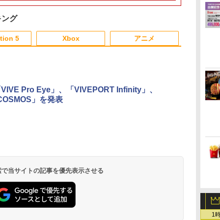
テー
ト） 通常版 [BEE-P-
(20250522)
利用可
本語 英語 他言語
インズゲート blu-ray
[PS5版]★
5
s
AB55A NSW2 シュタ
Summer Wars
Steins ; Gate 全話 廉
リジナル特典
プ
インズゲ-ト リブ-ト ツ
価版 日本語 英語 正規
ファイバータ
キング
ー
ン
ウジョウ]
品 シュタインズ ゲー
ラ
h
ト ブルーレイ コンプ
tion 5
Xbox
アニメ
リート シリーズ リー
ジョン B
3
3
3
3
4
4
4
4
5
5
5
5
6
6
6
6
IVE Pro Eye」、「VIVEPORT Infinity」、
 COSMOS」を発表
ダ
イ
無
Nintendo Switch 2(日
【純正品】ディスクド
【純正品】Xbox ワイ
【Amazon.co.jp限
ニンテンドープリペイ
【純正品】DualSense
【純正品】Xbox 充電
劇場版「鬼滅の刃」無
ニンテンドープリペイ
【純正品】DualSense
【国内正規品】
【Amazon.co.jp限
ニンテンドー
プレイステー
【純正品】Xbox
『映画 ラブ
ー
座再
本語・国内専用)
ライブ(CFI-ZDD1J)
ヤレス コントローラー
定】劇場版モノノ怪 第
ド番号 9000円|オンラ
ワイヤレスコントロー
式バッテリー + USB-C
限城編 第一章 猗窩座
ド番号 5000円|オンラ
ワイヤレスコントロー
Thrustmaster スラス
定】劇場版モノノ怪 第
ド番号 1000
トアチケット 10
ワイヤレス 
ノ空女学院ス
コ
PlayStation 5
(カーボンブラック)
三章 蛇神
インコード版
ラー ミッドナイト ブ
ケーブル
再来 完全生産限定版
インコード版
ラー(CFI-ZCT2J)
トマスター TH8S シフ
三章 蛇神 (オリジナル
インコード版
オンラインコ
ラー Series 2
イドルクラブ B
￥55,491
(Amazon.co.jp限定オ
ラック(CFI-ZCT2J01)
[Blu-ray]
ター - PC、PS4、
特典:オリジナル巾着＋
Edition (ホ
Garden Part
 検索で当サイトの記事を優先表示させる
￥11,980
￥8,020
￥10,780
￥9,000
￥10,737
￥2,618
￥8,698
￥5,000
￥10,737
￥14,141
￥8,800
￥1,000
￥10,000
￥18,500
￥8,589
リジナル三方背収納ケ
PS5、PS5 Pro、Xbox
メーカー特典:【坤と
ray（特装限
ース付きコレクション)
One、Xbox Series X|S
離】二振りの剣、十翼
(オリジナル特典:オリ
対応の高精度 H パター
より来たる！スタジオ
ジナル巾着＋メーカー
ン シフター
描き下ろしイラストボ
特典:【坤と離】二振り
ード付) [DVD]
1
の剣、十翼より来た