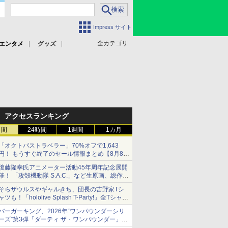
Impress サイト
全カテゴリ
エンタメ
グッズ
アクセスランキング
時間
24時間
1週間
1カ月
「オクトパストラベラー」70%オフで1,643
円！ もうすぐ終了のセール情報まとめ【8月8日
更新】
後藤隆幸氏アニメーター活動45年周年記念展開
ニンテンドーeショップでは「大神 絶景版」が
催！ 「攻殻機動隊 S.A.C.」など生原画、総作画
67%オフで990円
監督修正が展示
そらザウルスやギャルきち、団長の吉野家Tシ
ャツも！「hololive Splash T-Party!」全Tシャツ
ラインナップ公開＆オンライン販売開始
バーガーキング、2026年“ワンパウンダーシリ
ーズ”第3弾「ダーティ ザ・ワンパウンダー」を
8月7日発売