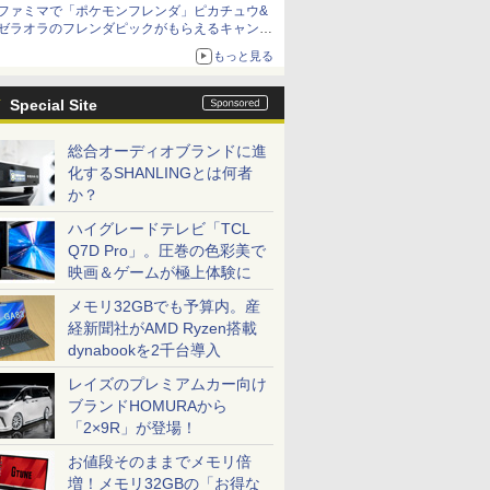
ファミマで「ポケモンフレンダ」ピカチュウ&
「特製ガーリックマヨソース」を使用した超大
ゼラオラのフレンダピックがもらえるキャンペ
型チーズバーガー
ーン開催！
もっと見る
Special Site
総合オーディオブランドに進
化するSHANLINGとは何者
か？
ハイグレードテレビ「TCL
Q7D Pro」。圧巻の色彩美で
映画＆ゲームが極上体験に
メモリ32GBでも予算内。産
経新聞社がAMD Ryzen搭載
dynabookを2千台導入
レイズのプレミアムカー向け
ブランドHOMURAから
「2×9R」が登場！
お値段そのままでメモリ倍
増！メモリ32GBの「お得な