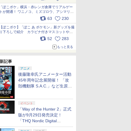
pic.x.com/81MuXGahVM
「ぽこポケ」横浜・赤レンガ倉庫でリアルゲー
トが開通！ ワニノコ、ミズゴロウ、アシマリ登
場シーンをレポート pic.x.com/LDgEByVl6D
63
230
【ぽこポケ】「ぽこ あ ポケモン」新グッズを撮
り下ろしで紹介 カラビナ付きマスコットやス
クエアポーチが仲間入り
52
283
pic.x.com/XmVAgBxaW5
もっと見る
新記事
アニメ
後藤隆幸氏アニメーター活動
45年周年記念展開催！ 「攻
殻機動隊 S.A.C.」など生原
画、総作画監督修正が展示
イベント
「Way of the Hunter 2」正式
版が9月29日発売決定！
「THQ Nordic Digital
Showcase 2026」まとめ