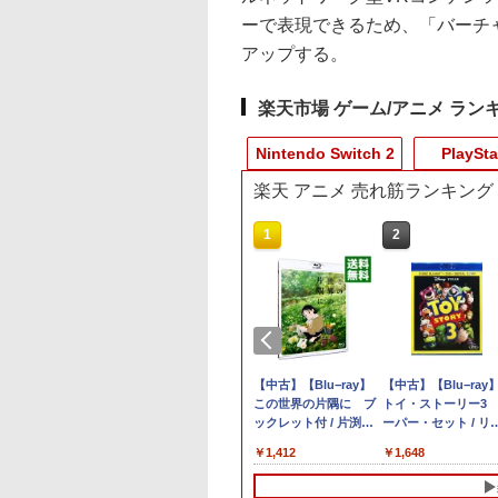
ーで表現できるため、「バーチ
アップする。
楽天市場 ゲーム/アニメ ラン
Nintendo Switch 2
PlaySta
楽天 アニメ 売れ筋ランキング
10
10
10
1
1
1
1
2
2
2
2
] ぽこ あ ポケモン エキスパンションパス（ダウ
ダ無双 封印戦記
ックパワード
黒戦記2 ぼくらが
【特典】ほの暮しの
【特典】Marvel’s
あんさんぶるスター
任天堂 【Switch2】ゼ
PS5コントローラー用
【中古】ルイージマン
【中古】【Blu−ray】
ヨッシーとフカシギ
【楽天1位】【即日
【8/11まで！抽選で
【中古】【Blu−ray
,200ポイントまでご利用可
S5】鉄道にっぽ
未来(完全生産限定
庭 switch2版(【初回
Wolverine(【早期購入
ズ!!DREAM LIVE Tour
ノブレイド ディフィニ
シリコンケース
ション
この世界の片隅に ブ
図鑑
送】PS5 コントロー
大全額ポイントバッ
トイ・ストーリー3
902
RealPro 東京−神
Blu-ray】 [ 花澤
外付特典】切り取れる
封入特典】DLC)
10th xALL STARS!!
ティブ・エディション
PlayStation5用 プレイ
ックレット付 / 片渕須
ー 充電スタンド ps5
ク】 1ヶ月保証！
ーパー・セット / リ
￥864
￥7,021
！ 東急電鉄 編
]
クリアカード)
【Blu-ray】 [ (V.A.) ]
Nintendo Switch 2
ステーション プレステ
直【監督】
DualSense Edge 
8BitDo USB Wireles
ー・アンクリッチ【
290
580
￥8,118
￥7,620
￥8,580
￥6,810
￥580
￥1,412
￥1,980
￥2,690
￥1,648
JM-30987 PS5 テツ
Edition [NXS-P-
5用 シリコンカバー コ
トローラー 充電器
Adapter 2 ワイヤレ
督】
ニッポン リアルプ
AUBQB NSW2 ゼノブ
ントローラーケース コ
USB給電式 充電ス
USBアダプター2 ア