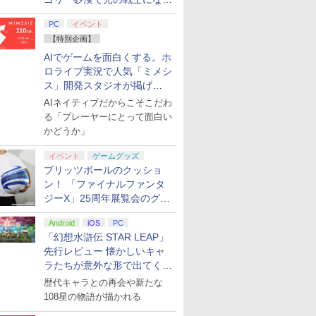
てみた
PC
イベント
【特別企画】
AIでゲームを面白くする。ホ
ロライブ実況で人気「ミメシ
ス」開発スタジオが掲げ
る“AI活用の信念”とは？【講
AIネイティブだからこそこだわ
演レポート】
る「プレーヤーにとって面白い
かどうか」
イベント
ゲームグッズ
ブリッツボールのクッショ
ン！ 「ファイナルファンタ
ジーX」25周年展覧会のグッ
ズ情報が公開
Android
iOS
PC
「幻想水滸伝 STAR LEAP」
先行レビュー 懐かしいキャ
ラたちが意外な形で出てくる
シリーズ完全新作！
歴代キャラとの再会や新たな
108星の物語が描かれる