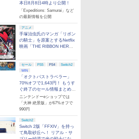
本日8月8日4時より公開！
「Expeditions: Samurai」など
の最新情報を公開
アニメ
手塚治虫氏のマンガ「リボン
の騎士」を原案とするNetflix
映画「THE RIBBON HERO
リボンヒーロー」本日配信開
始
セール
PS5
PS4
Switch2
WIN
「オクトパストラベラー」
70%オフで1,643円！ もうす
ぐ終了のセール情報まとめ
【8月8日更新】
ニンテンドーeショップでは
「大神 絶景版」が67%オフで
990円
Switch2
Switch 2版「FFXIV」を持っ
て鳥取砂丘へ！ リアル・サ
ゴリー砂漠で光の戦士になっ