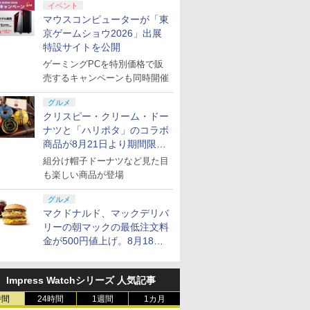
イベント
マウスコンピューターが「東
京ゲームショウ2026」出展
特設サイトを公開
ゲーミングPCを特別価格で販
売するキャンペーンも同時開催
グルメ
クリスピー・クリーム・ドー
ナツと「ハリポタ」のコラボ
商品が8月21日より期間限定
で発売
組分け帽子ドーナツなど見た目
も楽しい商品が登場
グルメ
マクドナルド、マックデリバ
リーの朝マックの最低注文料
金が500円値上げ。8月18日
より1,500円から受付
Impress Watchシリーズ 人気記事
時間
24時間
1週間
1カ月