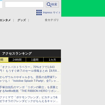
Impress サイト
全カテゴリ
エンタメ
グッズ
アクセスランキング
時間
24時間
1週間
1カ月
「オクトパストラベラー」70%オフで1,643
円！ もうすぐ終了のセール情報まとめ【8月8日
更新】
そらザウルスやギャルきち、団長の吉野家Tシ
ニンテンドーeショップでは「大神 絶景版」が
ャツも！「hololive Splash T-Party!」全Tシャツ
67%オフで990円
ラインナップ公開＆オンライン販売開始
手塚治虫氏のマンガ「リボンの騎士」を原案と
するNetflix映画「THE RIBBON HERO リボンヒ
ーロー」本日配信開始
ファミマで「ポケモンフレンダ」ピカチュウ&
ゼラオラのフレンダピックがもらえるキャンペ
ーン開催！