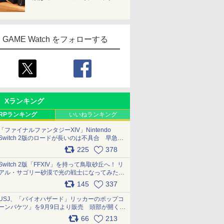
GAME Watch をフォローする
Xランキング
RPランキング
いいねランキング
「ファイナルファンタジーXIV」Nintendo
Switch 2版のロードが長いのは不具合 早急に
アップデートできるよう対応中
225
378
pic.x.com/s9S3nRCAGa
Switch 2版「FFXIV」を持って鳥取砂丘へ！ リ
アル・サゴリー砂漠で光の戦士になってみた
pic.x.com/qyOfL2uv1n
145
337
USJ、「バイオハザード」リッカーのポップコ
ーンバケツ」を9月9日より販売 頭部が開く仕
組み。味は恐怖を堪のう「味噌フレーバー」
66
213
pic.x.com/81MuXGahVM