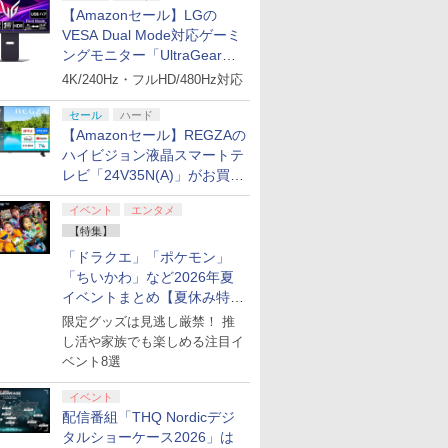
【Amazonセール】LGの
VESA Dual Mode対応ゲーミ
ングモニター「UltraGear
27G850A-B」がお買い得！
4K/240Hz・フルHD/480Hz対応
セール
ハード
【Amazonセール】REGZAの
ハイビジョン液晶スマートテ
レビ「24V35N(A)」がお買い
得！
イベント
エンタメ
【特集】
「ドラクエ」「ポケモン」
「ちいかわ」など2026年夏
イベントまとめ【夏休み特
集】
限定グッズは見逃し厳禁！ 推
し活や家族でも楽しめる注目イ
ベント8選
イベント
配信番組「THQ Nordicデジ
タルショーケース2026」は