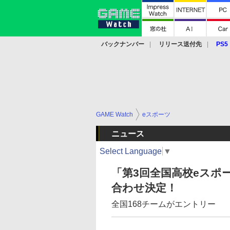
バックナンバー
リリース送付先
PS5
モバイル
eスポーツ
クラウド
PS
GAME Watch
eスポーツ
ニュース
Select Language
▼
「第3回全国高校eスポ
合わせ決定！
全国168チームがエントリー