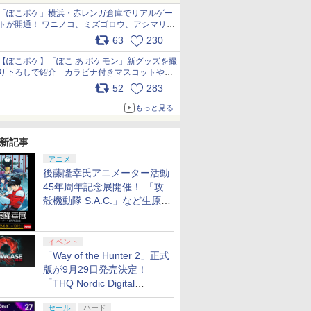
「ぽこポケ」横浜・赤レンガ倉庫でリアルゲー
トが開通！ ワニノコ、ミズゴロウ、アシマリ登
場シーンをレポート pic.x.com/LDgEByVl6D
63
230
【ぽこポケ】「ぽこ あ ポケモン」新グッズを撮
り下ろしで紹介 カラビナ付きマスコットやス
クエアポーチが仲間入り
52
283
pic.x.com/XmVAgBxaW5
もっと見る
新記事
アニメ
後藤隆幸氏アニメーター活動
45年周年記念展開催！ 「攻
殻機動隊 S.A.C.」など生原
画、総作画監督修正が展示
イベント
「Way of the Hunter 2」正式
版が9月29日発売決定！
「THQ Nordic Digital
Showcase 2026」まとめ
セール
ハード