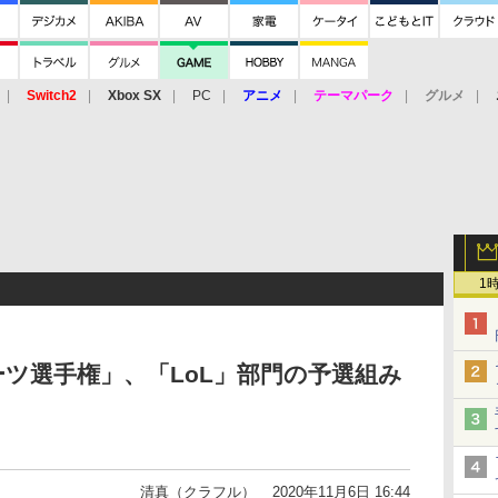
Switch2
Xbox SX
PC
アニメ
テーマパーク
グルメ
 Vita
3DS
アーケード
VR
1
ーツ選手権」、「LoL」部門の予選組み
清真（クラフル）
2020年11月6日 16:44