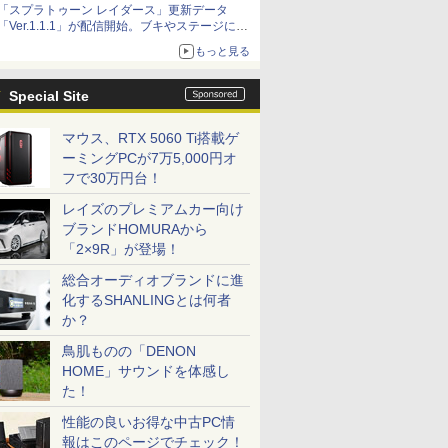
「スプラトゥーン レイダース」更新データ
「Ver.1.1.1」が配信開始。ブキやステージに関
する不具合を修正
もっと見る
Special Site
マウス、RTX 5060 Ti搭載ゲ
ーミングPCが7万5,000円オ
フで30万円台！
レイズのプレミアムカー向け
ブランドHOMURAから
「2×9R」が登場！
総合オーディオブランドに進
化するSHANLINGとは何者
か？
鳥肌ものの「DENON
HOME」サウンドを体感し
た！
性能の良いお得な中古PC情
報はこのページでチェック！