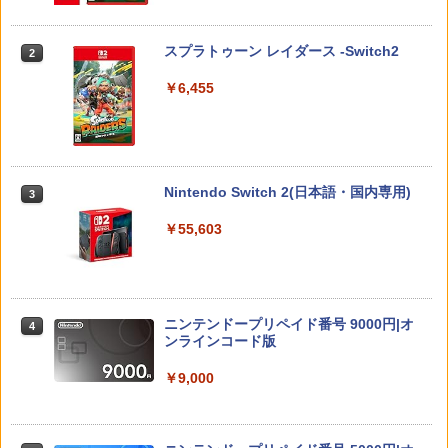
Slim / PS5 Pro 用 縦置き スタンド 円形
用アナログスティックカバー リラック
【BLU-R】超かぐや姫！ Blu-ray通常版
2
安定感UP ブラック ブルー シルバー グ
マ すやすやコリラックマ[在庫品]
レー ゲームアクセサリー ◇ALW-P5216
￥5,780
スプラトゥーン レイダース -Switch2
【メール便】 | プレーステーション プレ
2
￥750
イステーション プレステ プレステ5 プレ
イステーション5 スタンド 収納
￥6,455
￥1,380
[メール便OK]【新品】【NS2H】ゲーム
3
「多聞くん今どっち!?」3【Blu-ray】 [
用アナログスティックカバー リラック
3
師走ゆき ]
マ/キイロイトリ[在庫品]
Nintendo Switch 2(日本語・国内専用)
3
【K&SGAMER】2way PSポータル 専用
￥8,044
3
￥750
セミハードカバー 滑り止めグリップ PS5
￥55,603
リモートプレイヤー 衝撃吸収 保護カバ
ー g-019
[メール便OK]【新品】【NS2H】ゲーム
4
￥2,480
『映画 ラブライブ！蓮ノ空女学院スクー
4
用アナログスティックカバー コリラッ
ルアイドルクラブ Bloom Garden Part
クマ/チャイロイコグマ[在庫品]
y』(特装限定版)【Blu-ray】 [ 矢立肇 ]
ニンテンドープリペイド番号 9000円|オ
4
ンラインコード版
￥750
【特典】冒険家エリオットの千年物語 P
￥8,580
4
S5版(【早期購入封入特典】エリオット
￥9,000
旅立ちパック)
【任天堂ライセンス商品】SWITCH2用
5
￥5,236
【楽天ブックス限定連動購入特典+楽天
5
キャラクターEVAポーチ for ニンテンド
ブックス限定先着特典+他】ゴールデン