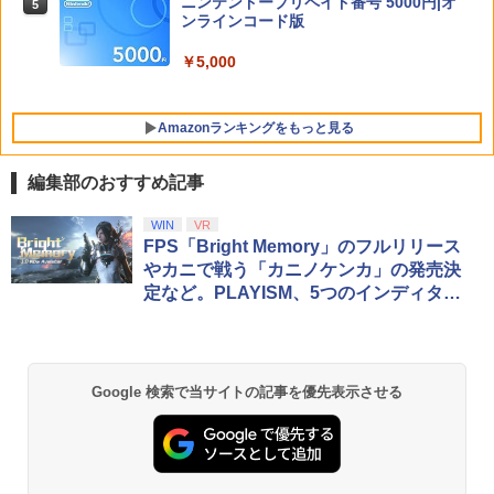
ニンテンドープリペイド番号 5000円|オ
ーSWITCH2『リラックマ(コリラックマ
5
カムイ 第十五巻(初回限定版)【Blu-ra
ンラインコード版
のこあくま気分)』
y】(キャラファインボード+キャスト複
製サイン入り複製原画セット+原作者・
Farming Simulator 25 【PS5】 ELJM-3
5
￥5,000
￥3,938
野田サトル描き下ろし最終章OP／ED絵
0524
コンテ+他) [ 野田サトル ]
￥5,430
Amazonランキングをもっと見る
￥10,780
編集部のおすすめ記事
PlayStation 5 デジタル・エディション
【純正品】Xbox ワイヤレス コントロー
【Amazon.co.jp限定】劇場版モノノ怪
WIN
VR
1
1
1
日本語専用 Console Language: Japan
ラー + USB-C® ケーブル
第三章 蛇神 (Amazon.co.jp限定オリジ
FPS「Bright Memory」のフルリリース
ese only (CFI-2200B01)
ナル三方背収納ケース付きコレクション)
やカニで戦う「カニノケンカ」の発売決
(オリジナル特典:オリジナル巾着＋メー
￥8,300
定など。PLAYISM、5つのインディタイ
カー特典:【坤と離】二振りの剣、十翼よ
￥55,000
トル新情報を発表
り来たる！スタジオ描き下ろしイラスト
ボード付) [Blu-ray]
Xbox プリペイドカード 5,000円 デジタ
2
￥10,780
Beast of Reincarnation -PS5 【特典】
ルコード 【旧 Xbox ギフトカード】 [オ
2
Google 検索で当サイトの記事を優先表示させる
プロダクトコード 封入
ンラインコード]
￥7,286
￥5,000
劇場版「鬼滅の刃」無限城編 第一章 猗
2
窩座再来 通常版 [Blu-ray]