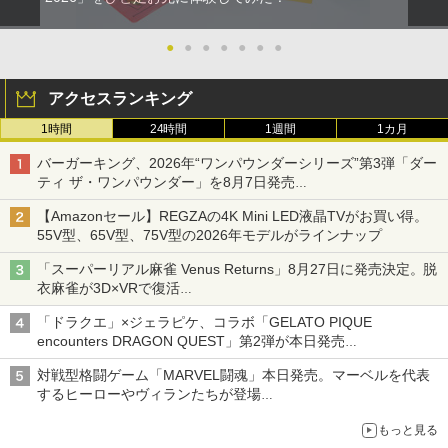
●
●
●
●
●
●
●
アクセスランキング
1時間
24時間
1週間
1カ月
バーガーキング、2026年“ワンパウンダーシリーズ”第3弾「ダー
ティ ザ・ワンパウンダー」を8月7日発売
「特製ガーリックマヨソース」を使用した超大型チーズバーガー
【Amazonセール】REGZAの4K Mini LED液晶TVがお買い得。
55V型、65V型、75V型の2026年モデルがラインナップ
「スーパーリアル麻雀 Venus Returns」8月27日に発売決定。脱
衣麻雀が3D×VRで復活
発売から2週間は20%オフになるセールが実施
「ドラクエ」×ジェラピケ、コラボ「GELATO PIQUE
encounters DRAGON QUEST」第2弾が本日発売
アイスカップに入ったスライムやわたぼう、ベビーサタンなどが
対戦型格闘ゲーム「MARVEL闘魂」本日発売。マーベルを代表
オリジナルアートで登場
するヒーローやヴィランたちが登場
「GUILTY GEAR」などの格ゲーを手掛けるアークシステムワー
もっと見る
クスが開発