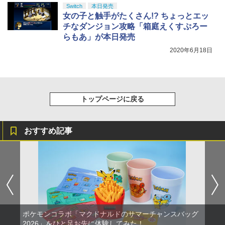
しイラストボード付) [Blu-ray]
Switch
本日発売
女の子と触手がたくさん!? ちょっとエッ
￥9,900
チなダンジョン攻略「箱庭えくすぷろー
らもあ」が本日発売
2020年6月18日
トップページに戻る
おすすめ記事
ポケモンコラボ「マクドナルドのサマーチャンスバッグ
2026」をひと足お先に体験してみた！