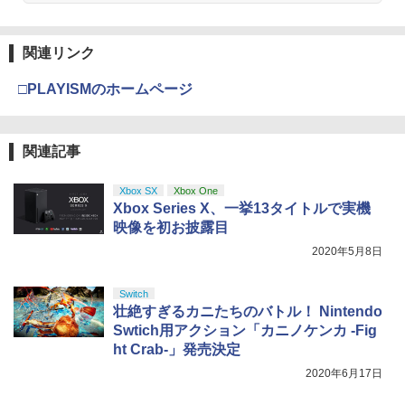
￥3,964
【純正品】Xbox ワイヤレス コントロー
3
【純正品】ディスクドライブ(CFI-ZDD1
ラー (ロボット ホワイト)
3
J) PlayStation 5
関連リンク
￥7,681
￥11,849
□PLAYISMのホームページ
劇場版「鬼滅の刃」無限城編 第一章 猗
3
窩座再来 通常版 [DVD]
【純正品】Xbox 充電式バッテリー + US
4
￥3,523
【純正品】DualSense ワイヤレスコン
関連記事
B-C ケーブル
4
トローラー ミッドナイト ブラック(CFI-
ZCT2J01)
￥2,618
Xbox SX
Xbox One
Xbox Series X、一挙13タイトルで実機
￥10,737
劇場版「鬼滅の刃」無限城編 第一章 猗
映像を初お披露目
4
窩座再来 完全生産限定版 [Blu-ray]
2020年5月8日
【純正品】Xbox ワイヤレス コントロー
5
￥8,698
【純正品】DualSense ワイヤレスコン
ラー (カーボンブラック)
5
トローラー(CFI-ZCT2J)
Switch
壮絶すぎるカニたちのバトル！ Nintendo
￥8,020
￥10,737
Swtich用アクション「カニノケンカ -Fig
ht Crab-」発売決定
【Amazon.co.jp限定】劇場版モノノ怪
5
第三章 蛇神 (オリジナル特典:オリジナル
2020年6月17日
巾着＋メーカー特典:【坤と離】二振りの
剣、十翼より来たる！スタジオ描き下ろ