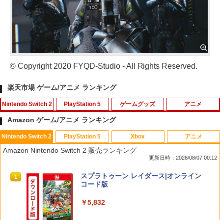
© Copyright 2020 FYQD-Studio - All Rights Reserved.
楽天市場 ゲーム/アニメ ランキング
Nintendo Switch 2
PlayStation 5
ゲームグッズ
アニメ
Amazon ゲーム/アニメ ランキング
Nintendo Switch 2
PlayStation 5
Xbox
アニメ
[メール便OK]【新品】【NS2H】ゲーム
[メール便OK]【新品】【PS5】MotoGP
【中古】 この世界の片隅に ブックレッ
1
1
1
Amazon Nintendo Switch 2 販売ランキング
用アナログスティックカバー リラック
24［PS5版］[在庫品]
ト付 / 片渕須直 / バンダイビジュアル [Bl
更新日時：2026/08/07 00:12
マ すやすやリラックマ[在庫品]
u-ray]【メール便送料無料】【最短翌日
配達対応】
￥920
スプラトゥーン レイダース|オンライン
1
￥750
コード版
￥1,243
￥5,832
PS5 縦置きスタンド PlayStation5 / PS5
[メール便OK]【新品】【NS2H】ゲーム
2
2