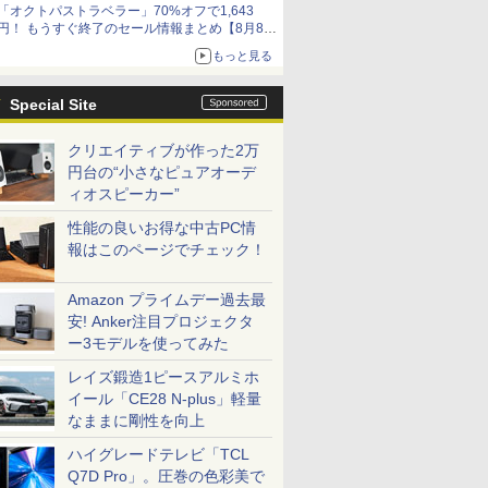
「オクトパストラベラー」70%オフで1,643
円！ もうすぐ終了のセール情報まとめ【8月8日
更新】
もっと見る
ニンテンドーeショップでは「大神 絶景版」が
67%オフで990円
Special Site
クリエイティブが作った2万
円台の“小さなピュアオーデ
ィオスピーカー”
性能の良いお得な中古PC情
報はこのページでチェック！
Amazon プライムデー過去最
安! Anker注目プロジェクタ
ー3モデルを使ってみた
レイズ鍛造1ピースアルミホ
イール「CE28 N-plus」軽量
なままに剛性を向上
ハイグレードテレビ「TCL
Q7D Pro」。圧巻の色彩美で