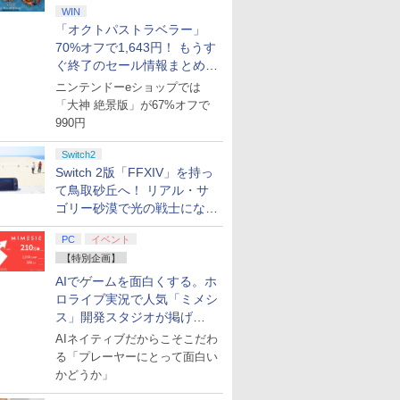
WIN
「オクトパストラベラー」
70%オフで1,643円！ もうす
ぐ終了のセール情報まとめ
【8月8日更新】
ニンテンドーeショップでは
「大神 絶景版」が67%オフで
990円
Switch2
Switch 2版「FFXIV」を持っ
て鳥取砂丘へ！ リアル・サ
ゴリー砂漠で光の戦士になっ
てみた
PC
イベント
【特別企画】
AIでゲームを面白くする。ホ
ロライブ実況で人気「ミメシ
ス」開発スタジオが掲げ
る“AI活用の信念”とは？【講
AIネイティブだからこそこだわ
演レポート】
る「プレーヤーにとって面白い
かどうか」