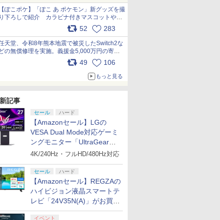
【ぽこポケ】「ぽこ あ ポケモン」新グッズを撮
り下ろしで紹介 カラビナ付きマスコットやス
クエアポーチが仲間入り
52
283
pic.x.com/XmVAgBxaW5
任天堂、令和8年熊本地震で被災したSwitch2な
どの無償修理を実施。義援金5,000万円の寄付
も発表 pic.x.com/BAYsMfUfUC
49
106
もっと見る
新記事
セール
ハード
【Amazonセール】LGの
VESA Dual Mode対応ゲーミ
ングモニター「UltraGear
27G850A-B」がお買い得！
4K/240Hz・フルHD/480Hz対応
セール
ハード
【Amazonセール】REGZAの
ハイビジョン液晶スマートテ
レビ「24V35N(A)」がお買い
得！
イベント