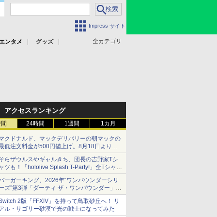
Impress サイト
全カテゴリ
エンタメ
グッズ
アクセスランキング
時間
24時間
1週間
1カ月
マクドナルド、マックデリバリーの朝マックの
最低注文料金が500円値上げ。8月18日より
1,500円から受付
そらザウルスやギャルきち、団長の吉野家Tシ
ャツも！「hololive Splash T-Party!」全Tシャツ
ラインナップ公開＆オンライン販売開始
バーガーキング、2026年“ワンパウンダーシリ
ーズ”第3弾「ダーティ ザ・ワンパウンダー」を
8月7日発売
Switch 2版「FFXIV」を持って鳥取砂丘へ！ リ
「特製ガーリックマヨソース」を使用した超大
アル・サゴリー砂漠で光の戦士になってみた
型チーズバーガー