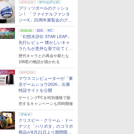
イベント
ゲームグッズ
ブリッツボールのクッショ
ン！ 「ファイナルファンタ
ジーX」25周年展覧会のグッ
ズ情報が公開
Android
iOS
PC
「幻想水滸伝 STAR LEAP」
先行レビュー 懐かしいキャ
ラたちが意外な形で出てくる
シリーズ完全新作！
歴代キャラとの再会や新たな
108星の物語が描かれる
イベント
マウスコンピューターが「東
京ゲームショウ2026」出展
特設サイトを公開
ゲーミングPCを特別価格で販
売するキャンペーンも同時開催
グルメ
クリスピー・クリーム・ドー
ナツと「ハリポタ」のコラボ
商品が8月21日より期間限定