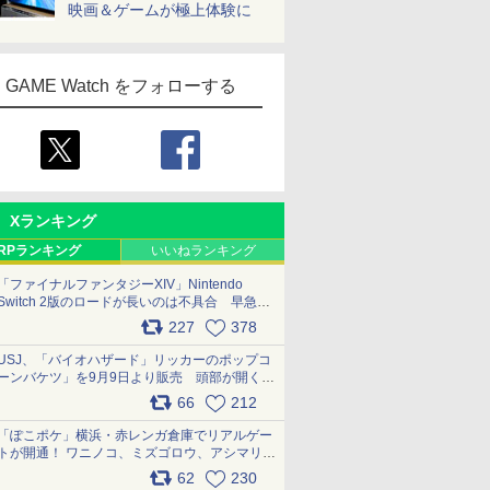
映画＆ゲームが極上体験に
GAME Watch をフォローする
Xランキング
RPランキング
いいねランキング
「ファイナルファンタジーXIV」Nintendo
Switch 2版のロードが長いのは不具合 早急に
アップデートできるよう対応中
227
378
pic.x.com/s9S3nRCAGa
USJ、「バイオハザード」リッカーのポップコ
ーンバケツ」を9月9日より販売 頭部が開く仕
組み。味は恐怖を堪のう「味噌フレーバー」
66
212
pic.x.com/81MuXGahVM
「ぽこポケ」横浜・赤レンガ倉庫でリアルゲー
トが開通！ ワニノコ、ミズゴロウ、アシマリ登
場シーンをレポート pic.x.com/LDgEByVl6D
62
230