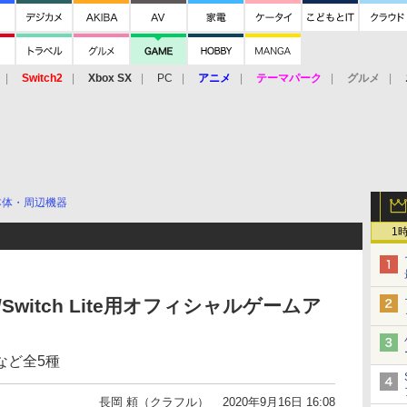
Switch2
Xbox SX
PC
アニメ
テーマパーク
グルメ
 Vita
3DS
アーケード
VR
本体・周辺機器
1
ch/Switch Lite用オフィシャルゲームア
など全5種
長岡 頼（クラフル）
2020年9月16日 16:08