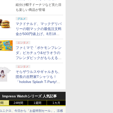
で発売
組分け帽子ドーナツなど見た目
も楽しい商品が登場
グルメ
マクドナルド、マックデリバ
リーの朝マックの最低注文料
金が500円値上げ。8月18日
より1,500円から受付
エンタメ
ファミマで「ポケモンフレン
ダ」ピカチュウ&ゼラオラの
フレンダピックがもらえるキ
ャンペーン開催！
エンタメ
そらザウルスやギャルきち、
団長の吉野家Tシャツも！
「hololive Splash T-Party!」
全Tシャツラインナップ公開
＆オンライン販売開始
Impress Watchシリーズ 人気記事
時間
24時間
1週間
1カ月
ユニクロ、今日から「お盆特別セール」。涼感