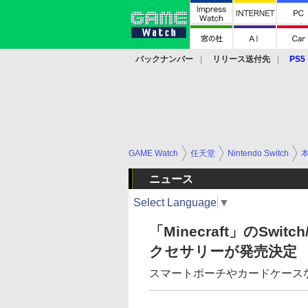
バックナンバー
リリース送付先
PS5
モバイル
eスポーツ
クラウド
PS
GAME Watch
任天堂
Nintendo Switch
ニュース
Select Language
▼
「Minecraft」のSwit
クセサリーが発売決定
スマートポーチやカードケース