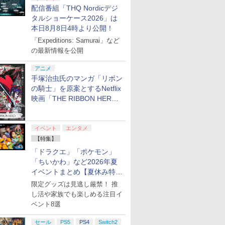
配信番組「THQ Nordicデジ
タルショーケース2026」は
本日8月8日4時より公開！
「Expeditions: Samurai」など
の最新情報を公開
アニメ
手塚治虫氏のマンガ「リボン
の騎士」を原案とするNetflix
映画「THE RIBBON HERO
リボンヒーロー」本日配信開
始
イベント
エンタメ
【特集】
「ドラクエ」「ポケモン」
「ちいかわ」など2026年夏
イベントまとめ【夏休み特
集】
限定グッズは見逃し厳禁！ 推
し活や家族でも楽しめる注目イ
ベント8選
セール
PS5
PS4
Switch2