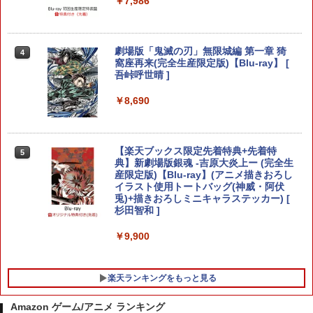
￥6,199
￥7,986
￥3,596
劇場版「鬼滅の刃」無限城編 第一章 猗
4
あつまれ どうぶつの森 Nintendo Swit
【楽天ブックス限定特典+特典】Castlev
LITHON ライソン 脳を鍛える大人の娯楽
窩座再来(完全生産限定版)【Blu-ray】 [
4
4
4
ch 2 Edition 【Switch2】 NXS-P-ACB
ania: Belmont's Curse Midnight Editi
ゲーム 4 in 1 KTFC-008B 麻雀 将棋 育
吾峠呼世晴 ]
AD
on PS5版(両面アクリルキーホルダー+
成 脳トレ テレビ ゲーム機 高齢者 家庭用
【早期購入封入特典】DLCチラシ（アル
ポータブル 接続 簡単 玩具 おもちゃ 室内
￥8,690
カードスタイルコスチューム）)
遊び 暇つぶし 初心者 リハビリ 指先 娯楽
￥6,300
懐かしい レトロ ステイホーム おすすめ
￥4,950
￥4,980
【楽天ブックス限定先着特典+先着特
5
【特典】冒険家エリオットの千年物語 S
典】新劇場版銀魂 -吉原大炎上ー (完全生
5
witch2版(【早期購入封入特典】エリオ
産限定版)【Blu-ray】(アニメ描きおろし
ット旅立ちパック)
Mortal Shell II
イラスト使用トートバッグ(神威・阿伏
5
脳を鍛える大人の娯楽ゲーム4in1（麻雀
兎)+描きおろしミニキャラステッカー) [
5
将棋 競走馬育成 RPG）ソフト不要 テレ
杉田智和 ]
￥6,358
￥5,507
ビに挿すだけですぐに遊べる TV HDMI U
SB コントローラー
￥9,900
￥5,478
楽天ランキングをもっと見る
Amazon ゲーム/アニメ ランキング