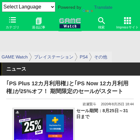
Powered by
Translate
カテゴリ
過去記事
検索
Impressサイト
GAME Watch
プレイステーション
PS4
その他
ニュース
｢PS Plus 12カ月利用権｣と｢PS Now 12カ月利用
権｣が25%オフ！ 期間限定のセールがスタート
岩瀬賢斗
2020年8月25日 18:44
セール期間：8月25日～31
日まで