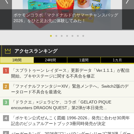
ポケモンコラボ「マクドナルドのサマーチャンスバッグ
2026」をひと足お先に体験してみた！
●
●
●
●
●
●
●
アクセスランキング
1時間
24時間
1週間
1カ月
「スプラトゥーン レイダース」更新データ「Ver.1.1.1」が配信
開始。ブキやステージに関する不具合を修正
「ファイナルファンタジーXIV」緊急メンテへ。Switch2版のデ
ータロード不具合を最適化
「ドラクエ」×ジェラピケ、コラボ「GELATO PIQUE
encounters DRAGON QUEST」第2弾が本日発売
アイスカップに入ったスライムやわたぼう、ベビーサタンなどが
「ポケモン公式ぜんこく図鑑 1996-2026」発売に合わせ30周年
オリジナルアートで登場
記念のビジュアルアートブック3冊同時発売が決定
バーガーキング、2026年“ワンパウンダーシリーズ”第3弾「ダー