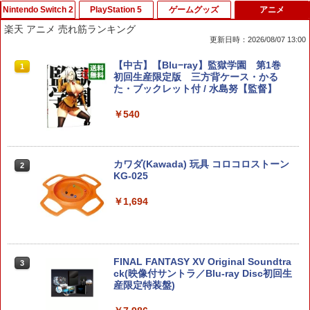
Nintendo Switch 2
PlayStation 5
ゲームグッズ
アニメ
楽天 アニメ 売れ筋ランキング
更新日時：2026/08/07 13:00
【特典】白き鋼鉄のX 1+2 デュアルコレ
【中古】コンストラクション シミュレー
【即日出荷】ゲーム用アナログスティッ
【中古】【Blu−ray】監獄学園 第1巻
1
1
1
1
クション Nintendo Switch 2 Edition
ター ゴールドエディションソフト:プレ
クカバー すやすや コリラックマ アロー
初回生産限定版 三方背ケース・かる
Switch2版(【初回外付特典】A4クリア
イステーション5ソフト／シミュレーシ
ン ALG-NS2CAKKZZ
た・ブックレット付 / 水島努【監督】
ファイル)
ョン・ゲーム
￥972
￥540
￥5,668
￥3,327
[Switch] ポケットモンスター スカーレ
カワダ(Kawada) 玩具 コロコロストーン
2
2
METAL GEAR SOLID : MASTER COLL
【中古】PS5ロマンシング サガ2 リベ
ット・バイオレット ゼロの秘宝 （ダウ
KG-025
2
2
ECTION Vol.2 【Switch2】 RL204-J1
ンジオブザセブン
ンロード版）※3,200ポイントまでご利
用可
￥1,694
￥5,676
￥3,840
￥3,500
FINAL FANTASY XV Original Soundtra
3
あつまれ どうぶつの森 Nintendo Swit
Marvel's Spider-Man 2
ck(映像付サントラ／Blu-ray Disc初回生
【中古】スーパーマリオメーカー 2 -Swi
3
3
3
ch 2 Edition
産限定特装盤)
tch
￥4,011