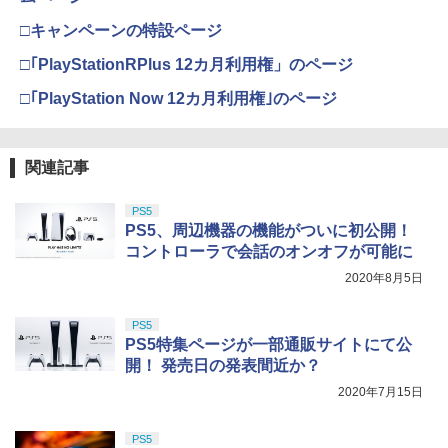
劇場版「鬼滅の刃」無限城編 第一章 猗
3
窩座再来 通常版 [DVD]
□キャンペーンの特設ページ
【純正品】Xbox 充電式バッテリー + US
4
￥3,523
□｢PlayStationRPlus 12カ月利用権」のページ
【純正品】DualSense ワイヤレスコン
B-C ケーブル
ニンテンドープリペイド番号 9000円|オ
4
4
トローラー ミッドナイト ブラック(CFI-
ンラインコード版
□｢PlayStation Now 12カ月利用権｣のページ
ZCT2J01)
￥2,618
￥9,000
￥10,737
劇場版「鬼滅の刃」無限城編 第一章 猗
4
窩座再来 完全生産限定版 [Blu-ray]
関連記事
【純正品】Xbox ワイヤレス コントロー
ニンテンドープリペイド番号 5000円|オ
5
5
￥8,698
【純正品】DualSense ワイヤレスコン
ラー (カーボンブラック)
PS5
ンラインコード版
5
トローラー(CFI-ZCT2J)
PS5、周辺機器の機能がついに初公開！
￥8,020
￥5,000
コントローラで会話のオンオフが可能に
￥10,737
2020年8月5日
【Amazon.co.jp限定】劇場版モノノ怪
5
第三章 蛇神 (オリジナル特典:オリジナル
巾着＋メーカー特典:【坤と離】二振りの
PS5
剣、十翼より来たる！スタジオ描き下ろ
PS5特集ページが一部通販サイトにて公
しイラストボード付) [DVD]
開！ 発売日の発表間近か？
2020年7月15日
￥8,800
PS5