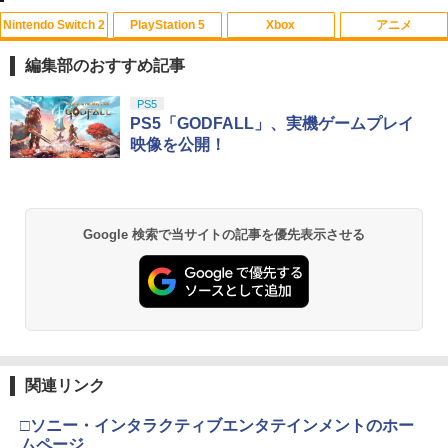
Nintendo Switch 2
PlayStation 5
Xbox
アニメ
編集部のおすすめ記事
スプラトゥーン レイダース|オンライン
PlayStation 5 デジタル・エディション
【純正品】Xbox ワイヤレス コントロー
【Amazon.co.jp限定】劇場版モノノ怪
PS5
1
1
1
1
コード版
日本語専用 Console Language: Japan
ラー + USB-C® ケーブル
第三章 蛇神 (Amazon.co.jp限定オリジ
PS5「GODFALL」、実機ゲームプレイ
ese only (CFI-2200B01)
ナル三方背収納ケース付きコレクション)
映像を公開！
(オリジナル特典:オリジナル巾着＋メー
￥5,832
￥8,300
カー特典:【坤と離】二振りの剣、十翼よ
￥55,000
り来たる！スタジオ描き下ろしイラスト
ボード付) [Blu-ray]
Xbox プリペイドカード 5,000円 デジタ
2
Google 検索で当サイトの記事を優先表示させる
￥10,780
スプラトゥーン レイダース -Switch2
Beast of Reincarnation -PS5 【特典】
ルコード 【旧 Xbox ギフトカード】 [オ
2
2
プロダクトコード 封入
ンラインコード]
￥6,455
￥7,286
￥5,000
劇場版「鬼滅の刃」無限城編 第一章 猗
2
窩座再来 通常版 [Blu-ray]
￥3,964
【純正品】Xbox ワイヤレス コントロー
3
関連リンク
Nintendo Switch 2(日本語・国内専用)
【純正品】ディスクドライブ(CFI-ZDD1
3
ラー (ロボット ホワイト)
3
J) PlayStation 5
￥55,871
□ソニー・インタラクティブエンタテインメントのホー
￥7,681
￥11,849
ムページ