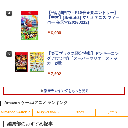
【当店独自で＋P10倍★要エントリー】
4
【中古】[Switch2] マリオテニス フィー
バー 任天堂(20260212)
￥6,980
【楽天ブックス限定特典】ドンキーコン
5
グ バナンザ(「スーパーマリオ」ステッ
カー2種)
￥7,902
楽天ランキングをもっと見る
Amazon ゲーム/アニメ ランキング
Nintendo Switch 2
PlayStation 5
Xbox
アニメ
【複数購入で★最大約58％OFF】 ＼レ
GBC用 レトロコレクションケース 5枚
映画『THE FIRST SLAM DUNK』 STAN
1
1
1
ビュー特典付／PS5 コントローラー ステ
ゲームボーイ ソフト ケース ゲーム 収納
DARD EDITION【Blu-ray】（早期予約
編集部のおすすめ記事
ィック キャップ カバー アナログスティ
ケース 高透明 簡単組立 PP素材 日本製 3
特典なし） [ 井上雄彦 ]