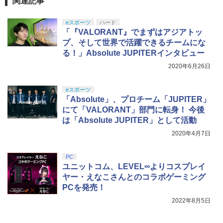
関連記事
トローラー ミッドナイト ブラック(CFI-
ンラインコード版
￥6,864
間がかかる場合があります
ZCT2J01)
￥8,020
【中古】ファイナルファンタジーVII リ
4
メイク インターグレードソフト:プレイ
￥9,000
eスポーツ
ハード
￥2,600
￥10,737
ステーション5ソフト／ロールプレイン
「『VALORANT』でまずはアジアトッ
劇場版「鬼滅の刃」無限城編 第一章 猗
4
グ・ゲーム
プ、そして世界で活躍できるチームにな
窩座再来 完全生産限定版 [Blu-ray]
最終楽章 響け！ユーフォニアム 前編 (通
【純正品】Xbox Elite ワイヤレス コン
5
5
る！」Absolute JUPITERインタビュー
￥2,500
常版)【Blu-ray】 [ (アニメーション) ]
トローラー Series 2 Core Edition (ホワ
ニンテンドープリペイド番号 5000円|オ
5
Switch2 ケース レザーケース スイッチ2
￥8,698
5
【純正品】DualSense ワイヤレスコン
イト)
2020年6月26日
ンラインコード版
5
Nintendo 対応 スイッチ スイッチツー
トローラー(CFI-ZCT2J)
￥7,550
シンプル ミニマル PUレザー 革 カバー
￥18,500
￥5,000
ポーチ ストラップ付属 オシャレ ソフト
eスポーツ
￥10,737
【中古】ファイナルファンタジーVII リ
5
収納 ガジェットケース クリスマス ギフ
「Absolute」、プロチーム「JUPITER」
メイク インターグレードソフト:プレイ
ト プレゼント 送料無料
【Amazon.co.jp限定】劇場版モノノ怪
5
ステーション5ソフト／ロールプレイン
にて「VALORANT」部門に転身！ 今後
第三章 蛇神 (オリジナル特典:オリジナル
グ・ゲーム
は「Absolute JUPITER」として活動
巾着＋メーカー特典:【坤と離】二振りの
￥3,480
剣、十翼より来たる！スタジオ描き下ろ
2020年4月7日
￥2,500
しイラストボード付) [DVD]
￥8,800
PC
ユニットコム、LEVEL∞よりコスプレイ
ヤー・えなこさんとのコラボゲーミング
PCを発売！
2022年8月5日