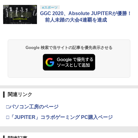
ックカバー コントローラー カバー 10個
Aカンパニー RCC-GBCASE-5P 【メー
スプラトゥーン レイダース|オンライン
PlayStation 5 デジタル・エディション
【純正品】Xbox ワイヤレス コントロー
【Amazon.co.jp限定】劇場版モノノ怪
eスポーツ
セット 交換用 PS4 DualSense Edge ジ
ル便送料無料】
1
1
1
1
￥3,850
コード版
日本語専用 Console Language: Japan
ラー + USB-C® ケーブル
第三章 蛇神 (Amazon.co.jp限定オリジ
GGC 2020、Absolute JUPITERが優勝！
ョイスティックキャップ グリップ 滑り
ese only (CFI-2200B01)
ナル三方背収納ケース付きコレクション)
止め ホコリ防止 ブラック RPP RP1
前人未踏の大会4連覇を達成
￥880
(オリジナル特典:オリジナル巾着＋メー
￥5,832
￥8,300
カー特典:【坤と離】二振りの剣、十翼よ
￥55,000
￥480
新劇場版銀魂 -吉原大炎上ー (通常版)【B
2
り来たる！スタジオ描き下ろしイラスト
lu-ray】 [ 杉田智和 ]
ボード付) [Blu-ray]
3DO ファイアボール【新品】
2
【純正品】Xbox ワイヤレス コントロー
2
Google 検索で当サイトの記事を優先表示させる
￥4,118
￥10,780
スプラトゥーン レイダース -Switch2
Beast of Reincarnation -PS5 【特典】
ラー (ロボット ホワイト)
2
【中古】Marvel’s Spider−Man： Miles
2
￥1,200
2
プロダクトコード 封入
Morales Ultimate Edition (限定版)ソフ
￥6,445
ト:プレイステーション5ソフト／TV/映
￥7,681
画・ゲーム
￥7,286
劇場版「鬼滅の刃」無限城編 第一章 猗
2
【送料無料】劇場版「鬼滅の刃」無限城
3
Nintendo Switch2 専用 NGC+USB ハブ
窩座再来 通常版 [Blu-ray]
3
￥1,620
編 第一章 猗窩座再来(通常版)【Blu-ra
冷却ファン付き ゲームキューブコントロ
y】/アニメーション[Blu-ray]【返品種別
【純正品】Xbox 充電式バッテリー + US
3
ーラー 接続 USB ハブ スイッチ2 アクセ
￥3,964
A】
B-C ケーブル
サリー 周辺機器 SWITCH2 ◇AL-NS257
関連リンク
Nintendo Switch 2(日本語・国内専用)
【純正品】ディスクドライブ(CFI-ZDD1
3
3
1【メール便】
J) PlayStation 5
【中古】【18歳以上対象】BIOHAZARD
￥4,400
￥2,618
3
￥55,871
□パソコン工房のページ
RE：2 Z Versionソフト:プレイステーシ
￥2,580
￥11,849
ョン5ソフト／アクション・ゲーム
劇場版「鬼滅の刃」無限城編 第一章 猗
□「JUPITER」コラボゲーミング PC購入ページ
3
窩座再来 通常版 [DVD]
￥2,170
おしり前マン～復活のおしり前帝国～ Bl
4
【純正品】Xbox ワイヤレス コントロー
u-ray BOX【Blu-ray】 [ 谷口崇 ]
4
任天堂 amiibo マンタロー スプラトゥー
￥3,523
4
【純正品】DualSense ワイヤレスコン
ラー (カーボンブラック)
ニンテンドープリペイド番号 9000円|オ
4
4
ンシリーズ ※大量購入時には納期にお時