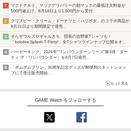
マクドナルド、マックデリバリーの朝マックの最低注文料金が
500円値上げ。8月18日より1,500円から受付
クリスピー・クリーム・ドーナツと「ハリポタ」のコラボ商品が
8月21日より期間限定で発売
組分け帽子ドーナツなど見た目も楽しい商品が登場
そらザウルスやギャルきち、団長の吉野家Tシャツも！
「hololive Splash T-Party!」全Tシャツラインナップ公開＆オン
ライン販売開始
バーガーキング、2026年“ワンパウンダーシリーズ”第3弾「ダー
ティ ザ・ワンパウンダー」を8月7日発売
「特製ガーリックマヨソース」を使用した超大型チーズバーガー
「ポムポムプリン」30周年記念グッズが郵便局のネットショッ
プにて受注販売開始
「おもちもちもちクッション」など今年だけの限定商品が登場
もっと見る
GAME Watch をフォローする