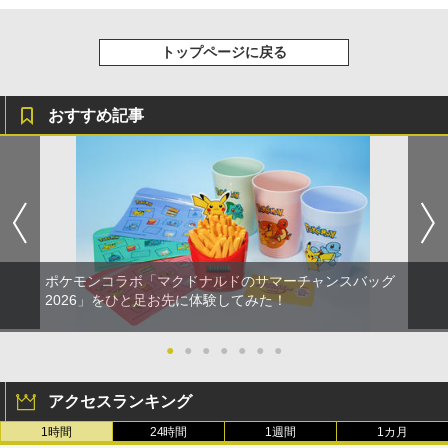
トップページに戻る
おすすめ記事
ポケモンコラボ「マクドナルドのサマーチャンスバッグ
2026」をひと足お先に体験してみた！
●
●
●
●
●
●
●
アクセスランキング
1時間
24時間
1週間
1カ月