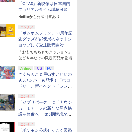
「GTA6」新映像は日本国内
でもリアルタイム試聴可能。
しかも日本語字幕付き
Netflixから公式回答あり
エンタメ
「ポムポムプリン」30周年記
念グッズが郵便局のネットシ
ョップにて受注販売開始
「おもちもちもちクッション」
など今年だけの限定商品が登場
Android
iOS
PC
さくらみこ＆星街すいせいの
★5メンバーも登場！「ホロ
ドリ」、新イベント「シンク
ロする夏のスパークル」がス
エンタメ
タート
「ジブリパーク」に「ナウシ
カ」モチーフの新たな屋内施
設を整備へ！ 第3期構想が公
開
エンタメ
「ポケモン公式ぜんこく図鑑