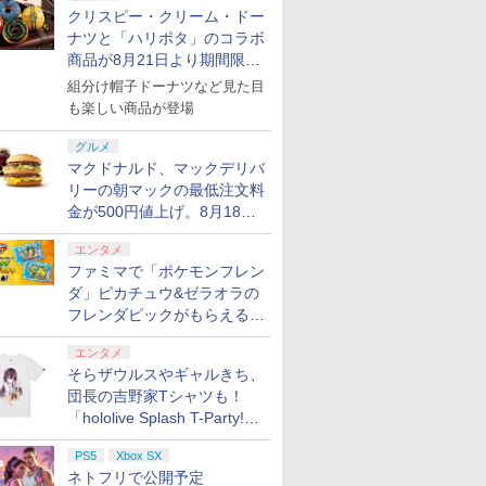
クリスピー・クリーム・ドー
ナツと「ハリポタ」のコラボ
商品が8月21日より期間限定
で発売
組分け帽子ドーナツなど見た目
も楽しい商品が登場
グルメ
マクドナルド、マックデリバ
リーの朝マックの最低注文料
金が500円値上げ。8月18日
より1,500円から受付
エンタメ
ファミマで「ポケモンフレン
ダ」ピカチュウ&ゼラオラの
フレンダピックがもらえるキ
ャンペーン開催！
エンタメ
そらザウルスやギャルきち、
団長の吉野家Tシャツも！
「hololive Splash T-Party!」
全Tシャツラインナップ公開
PS5
Xbox SX
＆オンライン販売開始
ネトフリで公開予定