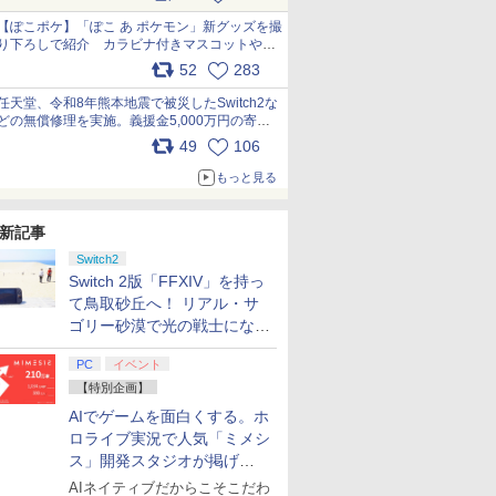
【ぽこポケ】「ぽこ あ ポケモン」新グッズを撮
り下ろしで紹介 カラビナ付きマスコットやス
クエアポーチが仲間入り
52
283
pic.x.com/XmVAgBxaW5
任天堂、令和8年熊本地震で被災したSwitch2な
どの無償修理を実施。義援金5,000万円の寄付
も発表 pic.x.com/BAYsMfUfUC
49
106
もっと見る
新記事
Switch2
Switch 2版「FFXIV」を持っ
て鳥取砂丘へ！ リアル・サ
ゴリー砂漠で光の戦士になっ
てみた
PC
イベント
【特別企画】
AIでゲームを面白くする。ホ
ロライブ実況で人気「ミメシ
ス」開発スタジオが掲げ
る“AI活用の信念”とは？【講
AIネイティブだからこそこだわ