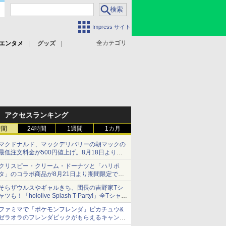
Impress サイト
全カテゴリ
エンタメ
グッズ
アクセスランキング
時間
24時間
1週間
1カ月
マクドナルド、マックデリバリーの朝マックの
最低注文料金が500円値上げ。8月18日より
1,500円から受付
クリスピー・クリーム・ドーナツと「ハリポ
タ」のコラボ商品が8月21日より期間限定で発
売
そらザウルスやギャルきち、団長の吉野家Tシ
組分け帽子ドーナツなど見た目も楽しい商品が
ャツも！「hololive Splash T-Party!」全Tシャツ
登場
ラインナップ公開＆オンライン販売開始
ファミマで「ポケモンフレンダ」ピカチュウ&
ゼラオラのフレンダピックがもらえるキャンペ
ーン開催！