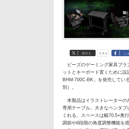
ポスト
リスト
シ
ビーズのゲーミング家具ブランド
ットとキーボード置くために設
BHM-700C-BK」を発売して
別）。
本製品はイラストレーターのた
専用テーブル。大きなペンタブ
くれる。スペースは幅70.5×奥
調節や6段階の角度調整機能を搭