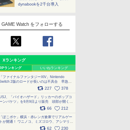
dynabookを2千台導入
GAME Watch をフォローする
Xランキング
RPランキング
いいねランキング
「ファイナルファンタジーXIV」Nintendo
Switch 2版のロードが長いのは不具合 早急に
アップデートできるよう対応中
227
378
pic.x.com/s9S3nRCAGa
USJ、「バイオハザード」リッカーのポップコ
ーンバケツ」を9月9日より販売 頭部が開く仕
組み。味は恐怖を堪のう「味噌フレーバー」
66
212
pic.x.com/81MuXGahVM
「ぽこポケ」横浜・赤レンガ倉庫でリアルゲー
トが開通！ ワニノコ、ミズゴロウ、アシマリ登
場シーンをレポート pic.x.com/LDgEByVl6D
62
230