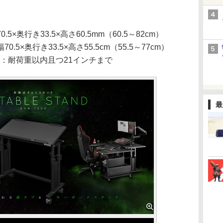
奥行き33.5×高さ60.5mm（60.5～82cm）
行き33.5×高さ55.5cm（55.5～77cm）
ズ：耐荷重以内且つ21インチまで
最