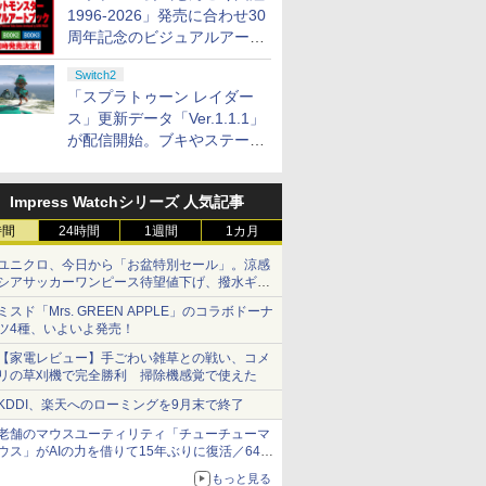
1996-2026」発売に合わせ30
周年記念のビジュアルアート
ブック3冊同時発売が決定
Switch2
「スプラトゥーン レイダー
ス」更新データ「Ver.1.1.1」
が配信開始。ブキやステージ
に関する不具合を修正
Impress Watchシリーズ 人気記事
時間
24時間
1週間
1カ月
ユニクロ、今日から「お盆特別セール」。涼感
シアサッカーワンピース待望値下げ、撥水ギア
ショーツは1990円に
ミスド「Mrs. GREEN APPLE」のコラボドーナ
ツ4種、いよいよ発売！
【家電レビュー】手ごわい雑草との戦い、コメ
リの草刈機で完全勝利 掃除機感覚で使えた
KDDI、楽天へのローミングを9月末で終了
老舗のマウスユーティリティ「チューチューマ
ウス」がAIの力を借りて15年ぶりに復活／64bit
化、Windows 10/11、「Chrome」も走り回
もっと見る