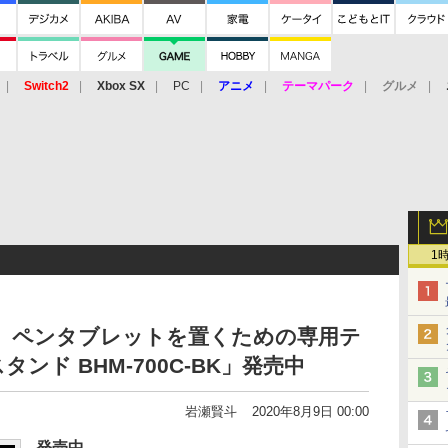
Switch2
Xbox SX
PC
アニメ
テーマパーク
グルメ
 Vita
3DS
アーケード
VR
1
！ ペンタブレットを置くための専用テ
ンド BHM-700C-BK」発売中
岩瀬賢斗
2020年8月9日 00:00
発売中