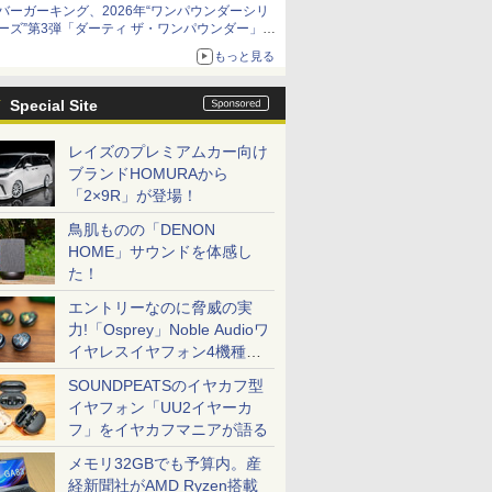
バーガーキング、2026年“ワンパウンダーシリ
ーズ”第3弾「ダーティ ザ・ワンパウンダー」を
8月7日発売
もっと見る
「特製ガーリックマヨソース」を使用した超大
型チーズバーガー
Special Site
レイズのプレミアムカー向け
ブランドHOMURAから
「2×9R」が登場！
鳥肌ものの「DENON
HOME」サウンドを体感し
た！
エントリーなのに脅威の実
力!「Osprey」Noble Audioワ
イヤレスイヤフォン4機種を
一気に聴く
SOUNDPEATSのイヤカフ型
イヤフォン「UU2イヤーカ
フ」をイヤカフマニアが語る
メモリ32GBでも予算内。産
経新聞社がAMD Ryzen搭載