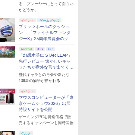
演レポート】
る「プレーヤーにとって面白い
かどうか」
イベント
ゲームグッズ
ブリッツボールのクッショ
ン！ 「ファイナルファンタ
ジーX」25周年展覧会のグッ
ズ情報が公開
Android
iOS
PC
「幻想水滸伝 STAR LEAP」
先行レビュー 懐かしいキャ
ラたちが意外な形で出てくる
シリーズ完全新作！
歴代キャラとの再会や新たな
108星の物語が描かれる
イベント
マウスコンピューターが「東
京ゲームショウ2026」出展
特設サイトを公開
ゲーミングPCを特別価格で販
売するキャンペーンも同時開催
グルメ