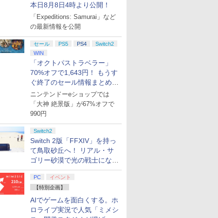
本日8月8日4時より公開！
「Expeditions: Samurai」など
の最新情報を公開
セール
PS5
PS4
Switch2
WIN
「オクトパストラベラー」
70%オフで1,643円！ もうす
ぐ終了のセール情報まとめ
【8月8日更新】
ニンテンドーeショップでは
「大神 絶景版」が67%オフで
990円
Switch2
Switch 2版「FFXIV」を持っ
て鳥取砂丘へ！ リアル・サ
ゴリー砂漠で光の戦士になっ
てみた
PC
イベント
【特別企画】
AIでゲームを面白くする。ホ
ロライブ実況で人気「ミメシ