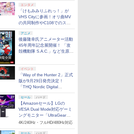
エンタメ
「けもみみりふれっ！」が
VHS Cityに参画！オリ曲MV
の共同制作やC108でのスペ
シャルコラボ広告を掲出
アニメ
後藤隆幸氏アニメーター活動
45年周年記念展開催！ 「攻
殻機動隊 S.A.C.」など生原
画、総作画監督修正が展示
イベント
「Way of the Hunter 2」正式
版が9月29日発売決定！
「THQ Nordic Digital
Showcase 2026」まとめ
セール
ハード
【Amazonセール】LGの
VESA Dual Mode対応ゲーミ
ングモニター「UltraGear
27G850A-B」がお買い得！
4K/240Hz・フルHD/480Hz対応
セール
ハード