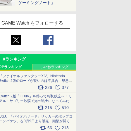
ゲーミングノート」
GAME Watch をフォローする
Xランキング
RPランキング
いいねランキング
「ファイナルファンタジーXIV」Nintendo
Switch 2版のロードが長いのは不具合 早急に
アップデートできるよう対応中
226
377
pic.x.com/s9S3nRCAGa
Switch 2版「FFXIV」を持って鳥取砂丘へ！ リ
アル・サゴリー砂漠で光の戦士になってみた
pic.x.com/qyOfL2uv1n
215
510
USJ、「バイオハザード」リッカーのポップコ
ーンバケツ」を9月9日より販売 頭部が開く仕
組み。味は恐怖を堪のう「味噌フレーバー」
66
213
pic.x.com/81MuXGahVM