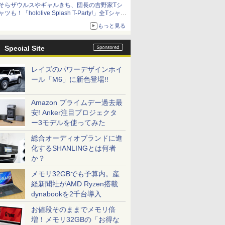
そらザウルスやギャルきち、団長の吉野家Tシ
ャツも！「hololive Splash T-Party!」全Tシャツ
ラインナップ公開＆オンライン販売開始
もっと見る
Special Site
レイズのパワーデザインホイ
ール「M6」に新色登場!!
Amazon プライムデー過去最
安! Anker注目プロジェクタ
ー3モデルを使ってみた
総合オーディオブランドに進
化するSHANLINGとは何者
か？
メモリ32GBでも予算内。産
経新聞社がAMD Ryzen搭載
dynabookを2千台導入
お値段そのままでメモリ倍
増！メモリ32GBの「お得な