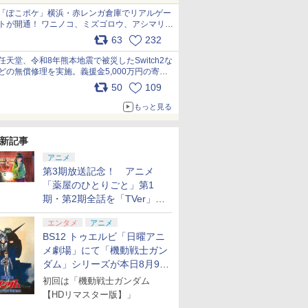
「ぽこポケ」横浜・赤レンガ倉庫でリアルゲー
トが開通！ ワニノコ、ミズゴロウ、アシマリ登
場シーンをレポート pic.x.com/LDgEByVl6D
63
232
任天堂、令和8年熊本地震で被災したSwitch2な
どの無償修理を実施。義援金5,000万円の寄付
も発表 pic.x.com/BAYsMfUfUC
50
109
もっと見る
新記事
アニメ
第3期放送記念！ アニメ
「薬屋のひとりごと」第1
期・第2期全話を「TVer」に
て期間限定で順次無料配信開
エンタメ
アニメ
始
BS12 トゥエルビ「日曜アニ
メ劇場」にて「機動戦士ガン
ダム」シリーズが本日8月9日
から8週連続で放送
初回は「機動戦士ガンダム
【HDリマスター版】」