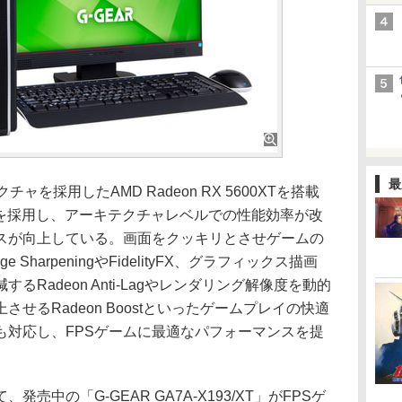
最
を採用したAMD Radeon RX 5600XTを搭載
ルを採用し、アーキテクチャレベルでの性能効率が改
スが向上している。画面をクッキリとさせゲームの
e SharpeningやFidelityFX、グラフィックス描画
Radeon Anti-Lagやレンダリング解像度を動的
せるRadeon Boostといったゲームプレイの快適
も対応し、FPSゲームに最適なパフォーマンスを提
中の「G-GEAR GA7A-X193/XT」がFPSゲ