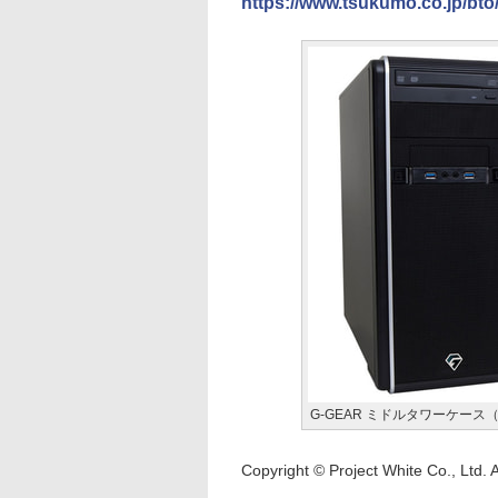
https://www.tsukumo.co.jp/bt
G-GEAR ミドルタワーケース（
Copyright © Project White Co., Ltd. A