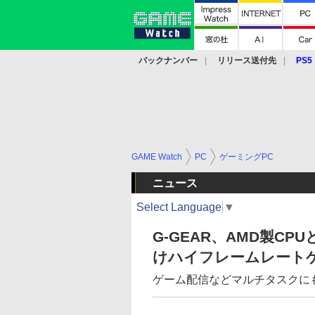
バックナンバー
リリース送付先
PS5
モバイル
eスポーツ
クラウド
PS
GAME Watch
PC
ゲーミングPC
ニュース
Select Language
▼
G-GEAR、AMD製C
けハイフレームレートゲ
ゲーム配信などマルチタスクに