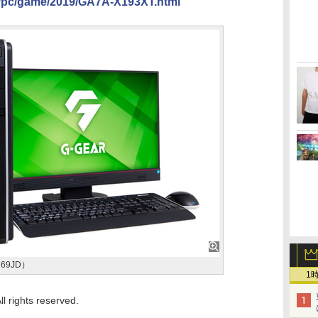
o/pc/game/2019/GA7A-X193XT.html
69JD）
1
ll rights reserved.