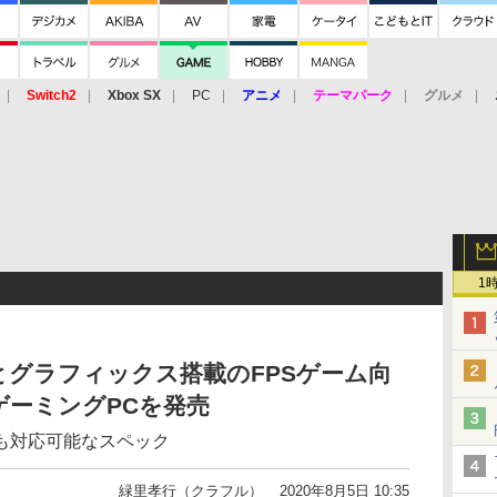
Switch2
Xbox SX
PC
アニメ
テーマパーク
グルメ
 Vita
3DS
アーケード
VR
1
PUとグラフィックス搭載のFPSゲーム向
ーミングPCを発売
も対応可能なスペック
緑里孝行（クラフル）
2020年8月5日 10:35