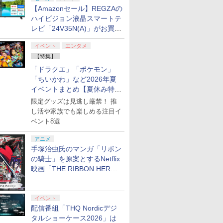
【Amazonセール】REGZAの
ハイビジョン液晶スマートテ
レビ「24V35N(A)」がお買い
得！
イベント
エンタメ
【特集】
「ドラクエ」「ポケモン」
「ちいかわ」など2026年夏
イベントまとめ【夏休み特
集】
限定グッズは見逃し厳禁！ 推
し活や家族でも楽しめる注目イ
ベント8選
アニメ
手塚治虫氏のマンガ「リボン
の騎士」を原案とするNetflix
映画「THE RIBBON HERO
リボンヒーロー」本日配信開
始
イベント
配信番組「THQ Nordicデジ
タルショーケース2026」は