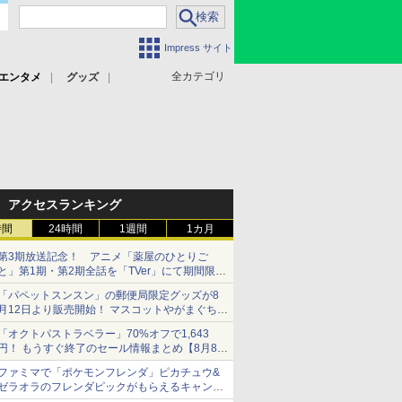
Impress サイト
全カテゴリ
エンタメ
グッズ
アクセスランキング
時間
24時間
1週間
1カ月
第3期放送記念！ アニメ「薬屋のひとりご
と」第1期・第2期全話を「TVer」にて期間限定
で順次無料配信開始
「パペットスンスン」の郵便局限定グッズが8
月12日より販売開始！ マスコットやがまぐち、
レターセットなどが登場
「オクトパストラベラー」70%オフで1,643
円！ もうすぐ終了のセール情報まとめ【8月8日
更新】
ファミマで「ポケモンフレンダ」ピカチュウ&
ニンテンドーeショップでは「大神 絶景版」が
ゼラオラのフレンダピックがもらえるキャンペ
67%オフで990円
ーン開催！