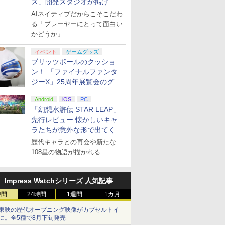
ス」開発スタジオが掲げ
る“AI活用の信念”とは？【講
AIネイティブだからこそこだわ
演レポート】
る「プレーヤーにとって面白い
かどうか」
イベント
ゲームグッズ
ブリッツボールのクッショ
ン！ 「ファイナルファンタ
ジーX」25周年展覧会のグッ
ズ情報が公開
Android
iOS
PC
「幻想水滸伝 STAR LEAP」
先行レビュー 懐かしいキャ
ラたちが意外な形で出てくる
シリーズ完全新作！
歴代キャラとの再会や新たな
108星の物語が描かれる
Impress Watchシリーズ 人気記事
時間
24時間
1週間
1カ月
東映の歴代オープニング映像がカプセルトイ
に。全5種で8月下旬発売