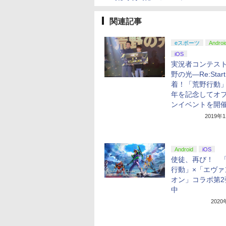
関連記事
eスポーツ
Androi
iOS
実況者コンテス
野の光―Re:Star
着！「荒野行動」
年を記念してオ
ンイベントを開
2019年
Android
iOS
使徒、再び！ 
行動」×「エヴァ
オン」コラボ第2
中
202