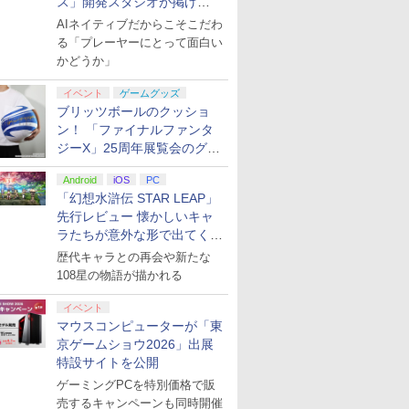
ス」開発スタジオが掲げ
る“AI活用の信念”とは？【講
AIネイティブだからこそこだわ
演レポート】
る「プレーヤーにとって面白い
かどうか」
イベント
ゲームグッズ
ブリッツボールのクッショ
ン！ 「ファイナルファンタ
ジーX」25周年展覧会のグッ
ズ情報が公開
Android
iOS
PC
「幻想水滸伝 STAR LEAP」
先行レビュー 懐かしいキャ
ラたちが意外な形で出てくる
シリーズ完全新作！
歴代キャラとの再会や新たな
108星の物語が描かれる
イベント
マウスコンピューターが「東
京ゲームショウ2026」出展
特設サイトを公開
ゲーミングPCを特別価格で販
売するキャンペーンも同時開催