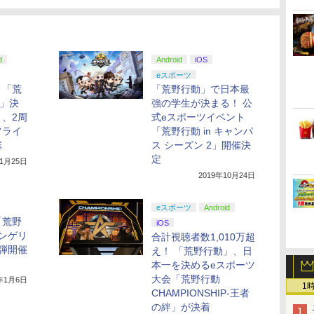
d
Android
iOS
eスポーツ
ト「荒
「荒野行動」で日本最
t」決
強の学生が決まる！ 公
、2周
式eスポーツイベント
フライ
「荒野行動 in キャンパ
催
ス シーズン 2」開催決
定
11月25日
2019年10月24日
eスポーツ
Android
「荒野
iOS
ンゲリ
合計視聴者数1,010万超
弾開催
え！ 「荒野行動」、日
本一を決めるeスポーツ
大会「荒野行動
0年1月6日
1
CHAMPIONSHIP‐王者
の絆」が決着