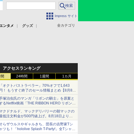
Impress サイト
全カテゴリ
エンタメ
グッズ
アクセスランキング
時間
24時間
1週間
1カ月
「オクトパストラベラー」70%オフで1,643
円！ もうすぐ終了のセール情報まとめ【8月8日
更新】
手塚治虫氏のマンガ「リボンの騎士」を原案と
ニンテンドーeショップでは「大神 絶景版」が
するNetflix映画「THE RIBBON HERO リボンヒ
67%オフで990円
ーロー」本日配信開始
マクドナルド、マックデリバリーの朝マックの
最低注文料金が500円値上げ。8月18日より
1,500円から受付
そらザウルスやギャルきち、団長の吉野家Tシ
ャツも！「hololive Splash T-Party!」全Tシャツ
ラインナップ公開＆オンライン販売開始