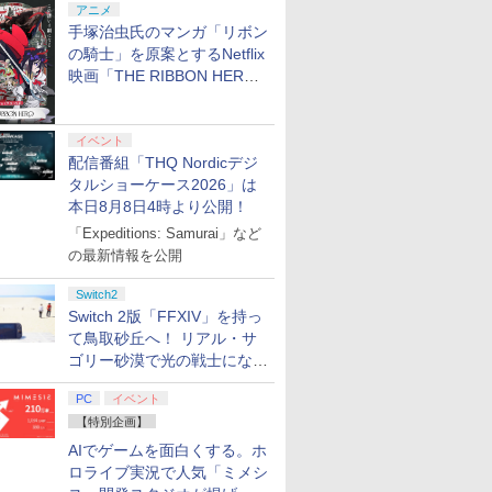
アニメ
7
2
7
2
8
3
8
3
9
4
手塚治虫氏のマンガ「リボン
の騎士」を原案とするNetflix
映画「THE RIBBON HERO
リボンヒーロー」本日配信開
始
7
7
7
7
8
8
8
8
9
9
9
9
10
10
10
10
イベント
配信番組「THQ Nordicデジ
一人様1点限り
ンド・セフト・オートVI
ation
u−ray】東のエデン 第2
Joy-Con 2 (L) ブルー/(R) ラ
【中古】Monochrome (モノ
【12/10発売★予約】[メール便OK]
【楽天ブックス限定配送パック】【楽
任天堂 【Switch2】
【中古】アイドルマスター
【特典】Marvel's Spider-
ラブライブ！スーパースター!! 
【任天堂純正品】N
【中古】ブルー
タルショーケース2026」は
do Switch 2
ボックス版、配送日：
メーカー生産終
治【監督】
イトイエロー
クローム) 通常版
【新品】【PS5】進撃の巨人3 [PS5版]
天ブックス限定グッズ+楽天ブックス限
Nintendo Switch 2 Proコン
アニメ&G4U!パック VOL.5 -
クターズエディション(【
First Generation LoveLi
Switch 2 Pr
ースト微笑を貴
本日8月8日4時より公開！
ーラー ※この商
月12日、プレイ開始日：
[予約品]
定先着特典+他】劇場版モノノ怪 第三
トローラー [BEE-A-FSSKA
PS3
特典】プロダクトコード)
LoveLive! Blu-ray BOX【
│ 純正 プロコン
￥9,980
￥399
￥682
「Expeditions: Samurai」など
、一世帯一度限
19日)(【初回購入封入特
章 蛇神【Blu-ray】(2Lキャラファイン
NSW2 Proコントローラー]
Liella! ]
ード レクイエム
￥8,760
￥11,880
￥9,980
￥406
￥18,077
￥24,130
￥9,980
ただきます。同
ージ・バイスシティパッ
マット+スマホショルダー+【坤と離】
ワイヤレス スリ
の最新情報を公開
プリペイ
ション ス
 Elite
.jp限
ぽこ あ ポケモン エキ
PlayStation 5 デジタ
GameSir G7 HE 有線
『映画 ラブライブ！蓮
ニンテンドープリペイ
プレイステーション ス
HyperX Clutch
劇場版「鬼滅の刃」無
ニンテンドープリペイ
プレイステーション ス
8BitDo M30 Xboxシリ
ヤマトよ永遠に
ニンテンド
【Amazon.
GameSir 
【Amazon.
ある方はキャン
二振りの剣、十翼より来たる！スタジ
ボタン 背面ボタ
円|オンラ
,000円|
コントロー
ノノ怪 第
スパンションパス|オン
ル・エディション 日本
ゲームコントローラー
ノ空女学院スクールア
ド番号 500円|オンライ
トアチケット 3,000円|
Gladiate Xbox公式ラ
限城編 第一章 猗窩座再
ド番号 2000円|オンラ
トアチケット 15,000円
ーズX | S、Xbox
REBEL3199 7 [Blu-
ド番号 30
定】 Logic
ゲームコン
定】劇場版
す旨ご了承下さ
オ描き下ろしイラストボード) [ 神谷浩
ジャック HD振動
Switch2
ード版
 Core
オリジナル
ラインコード版
語専用 (CFI-2200B01)
XBOX Series X|S
イドルクラブ Bloom
ンコード版
オンラインコード版
イセンス ゲーミング コ
来 完全生産限定版
インコード版
|オンラインコード版
One、およびWindows
ray]
インコード
コン G92
XBOX Seri
ヤバイやつ」
史 ]
Switch 2版「FFXIV」を持っ
ワイト)
ナル巾着＋
+ ディスクドライブ
XBOX One Windows
Garden Party』Blu-
ントローラー 有線 日本
[DVD]
の有線コントローラー
リスモ7 Fo
XBOX One
ray（Amaz
￥4,400
￥66,849
現在在庫切れです。
￥8,589
て鳥取砂丘へ！ リアル・サ
￥500
￥3,000
￥4,980
￥7,828
￥2,000
￥15,000
￥4,590
￥8,760
￥3,000
￥38,800
現在在庫切
￥8,800
:【坤と
(CFI-ZDD1J) セット
10/11用 PCコントロー
ray（特装限定版）
正規代理店品 6L366AA
6ボタンレイアウト - 正
Horizon 6
10/11用
典：Blu-
ゴリー砂漠で光の戦士になっ
剣、十翼
ラーゲームパッド ホー
式にライセンスされて
ラーゲーム
ース） [Blu
てみた
スタジオ
ル効果スティック付き
います
ルエフェク
PC
イベント
ラストボ
ビデオゲームコントロ
クと3.5
ay]
ーラー（ブラック）
ジャック付
【特別企画】
AIでゲームを面白くする。ホ
ロライブ実況で人気「ミメシ