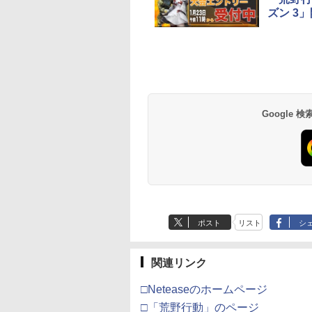
[Blu-ray]
ズン 3
Google
ポスト
リスト
シ
関連リンク
□Neteaseのホームページ
□「荒野行動」のページ