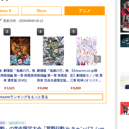
3
3
3
4
4
3
4
5
5
6
6
1
1
tion 5
Xbox
アニメ
グ
更新日時：2026/08/08 00:12
3
3
3
3
4
4
4
4
5
5
5
5
6
6
6
6
hrome (モノ
天ブックス限定配送パック】【楽
ファイアーエムブレム
【新品】PS5 Dead by
【中古】アイドルマスター
【楽天ブックス限定特
ソニーインタラクティ
ラブライブ！スーパースター!! Liella!
【中古】ブルーブレイカーバ
SanDisk サンディスク
【特典】NBA 2K27
※数量限定お
【特典】グラ
【中古】PlaySt
【中古】【Bl
B
版
ックス限定グッズ+楽天ブックス限
万紫千紅 【Switch2】
Daylight スペシャルエ
アニメ&G4U!パック VOL.5 -
典+特典】ドラゴンク
ブエンタテインメント
First Generation LoveLive!＆Special
ースト微笑を貴方と
microSD Express
PS5版(【先着購入封入
【新品】Ninten
(コードイン
Camera【
巻 / 神山健
h 2
着特典+他】劇場版モノノ怪 第三
BEE-P-AACSA
ディション 公式日本版
PS3
エストモンスターズ
｜SIE グランツーリス
LoveLive! Blu-ray BOX【Blu-ray】 [
Card 256GB for
特典】10,000VC（ゲー
Proコントロ
2026年11
了】
￥682
￥320
ァ
神【Blu-ray】(2Lキャラファイン
【CERO:Z】【メール
4 枯れ木の国のビア
モ7【PS5】
Liella! ]
Nintendo Switch 2
ム内通貨）（DLC引換
品はお一人様
2026年11月
880
￥8,470
￥3,220
￥406
￥8,470
￥4,290
￥24,130
￥9,800
￥8,041
￥9,980
￥8,329
￥362
階
ト+スマホショルダー+【坤と離】
便】
ンカ・フローラ
BEE-A-SD01A
コード）)
りとさせてい
典】ヴィンテ
ダ
イ
無
Nintendo Switch 2(日
【純正品】ディスクド
【純正品】Xbox ワイ
劇場版「鬼滅の刃」無
ニンテンドープリペイ
【純正品】DualSense
【純正品】Xbox 充電
劇場版「鬼滅の刃」無
ニンテンドープリペイ
【純正品】DualSense
【国内正規品】
【Amazon.co.jp限
ニンテンドー
プレイステー
【純正品】Xbox
【Amazon.co
りの剣、十翼より来たる！スタジ
Switch2版(B2タペスト
Switch2 microSDカー
月出荷履歴の
ク)
ー
座再
本語・国内専用)
ライブ(CFI-ZDD1J)
ヤレス コントローラー
限城編 第一章 猗窩座再
ド番号 9000円|オンラ
ワイヤレスコントロー
式バッテリー + USB-C
限城編 第一章 猗窩座
ド番号 5000円|オンラ
ワイヤレスコントロー
Thrustmaster スラス
定】劇場版モノノ怪 第
ド番号 1000
トアチケット 10
ワイヤレス 
定】劇場版モ
速
き下ろしイラストボード) [ 神谷浩
リー+【早期購入封入
ド microSD Express
セルとなりま
コ
PlayStation 5
(カーボンブラック)
来 通常版 [DVD]
インコード版
ラー ミッドナイト ブ
ケーブル
再来 完全生産限定版
インコード版
ラー(CFI-ZCT2J)
トマスター TH8S シフ
三章 蛇神 (オリジナル
インコード版
オンラインコ
ラー Series 2
三章 蛇神 (
ス
特典】冒険スタートダ
Nintendo任天堂ライセ
い。
￥55,871
ラック(CFI-ZCT2J01)
[Blu-ray]
ター - PC、PS4、
特典:オリジナル巾着＋
Edition (ホ
特典:オリジ
ジタ
ッシュセット)
ンス 高速転送 UHS-I互
￥11,849
￥8,020
￥3,523
￥9,000
￥10,737
￥2,618
￥8,698
￥5,000
￥10,737
￥14,141
￥8,800
￥1,000
￥10,000
￥18,500
￥9,900
PS5、PS5 Pro、Xbox
メーカー特典:【坤と
メーカー特典
機器
換 ゲーム保存 メモリ
One、Xbox Series X|S
離】二振りの剣、十翼
離】二振りの
ーカード 国内正規品
mazonランキングをもっと見る
対応の高精度 H パター
より来たる！スタジオ
より来たる！
4523052030185
ン シフター
描き下ろしイラストボ
描き下ろしイ
ード付) [DVD]
ード付) [Blu-r
iOS
eスポーツ
動」の学生限定大会「荒野行動 in キャンパス シー