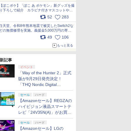
【ぽこポケ】「ぽこ あ ポケモン」新グッズを撮
り下ろしで紹介 カラビナ付きマスコットやス
クエアポーチが仲間入り
52
283
pic.x.com/XmVAgBxaW5
任天堂、令和8年熊本地震で被災したSwitch2な
どの無償修理を実施。義援金5,000万円の寄付
も発表 pic.x.com/BAYsMfUfUC
49
106
もっと見る
新記事
イベント
「Way of the Hunter 2」正式
版が9月29日発売決定！
「THQ Nordic Digital
Showcase 2026」まとめ
セール
ハード
【Amazonセール】REGZAの
ハイビジョン液晶スマートテ
レビ「24V35N(A)」がお買い
得！
セール
ハード
【Amazonセール】LGの