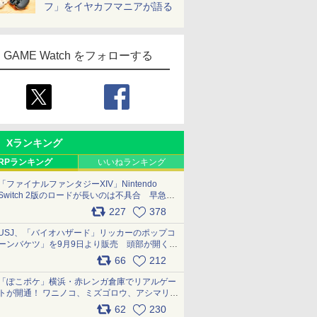
フ」をイヤカフマニアが語る
GAME Watch をフォローする
Xランキング
RPランキング
いいねランキング
「ファイナルファンタジーXIV」Nintendo
Switch 2版のロードが長いのは不具合 早急に
アップデートできるよう対応中
227
378
pic.x.com/s9S3nRCAGa
USJ、「バイオハザード」リッカーのポップコ
ーンバケツ」を9月9日より販売 頭部が開く仕
組み。味は恐怖を堪のう「味噌フレーバー」
66
212
pic.x.com/81MuXGahVM
「ぽこポケ」横浜・赤レンガ倉庫でリアルゲー
トが開通！ ワニノコ、ミズゴロウ、アシマリ登
場シーンをレポート pic.x.com/LDgEByVl6D
62
230