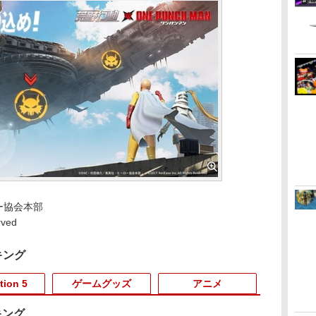
ー協会本部
rved
キング
tion 5
ゲームグッズ
アニメ
キング