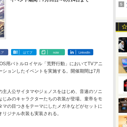
ェア
はてブ
note
LinkedIn
roid/iOS用バトルロイヤル「荒野行動」においてTVアニ
ーションしたイベントを実施する。開催期間は7月
主人公サイタマやジェノスをはじめ、音速のソニ
なじみのキャラクターたちの衣装が登場。童帝をモ
タマの目つきをテーマにしたメガネなどがセットに
オリジナル衣装も実装される。