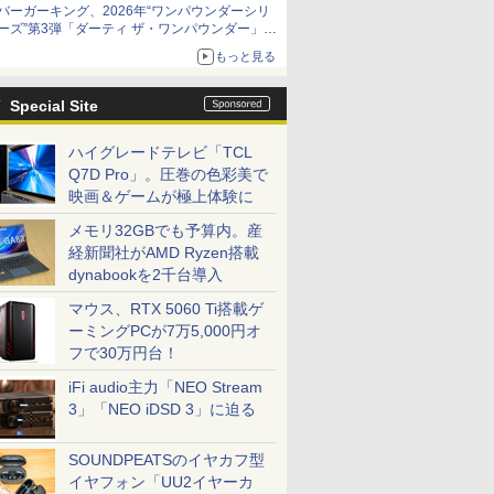
バーガーキング、2026年“ワンパウンダーシリ
ーズ”第3弾「ダーティ ザ・ワンパウンダー」を
8月7日発売
もっと見る
「特製ガーリックマヨソース」を使用した超大
型チーズバーガー
Special Site
ハイグレードテレビ「TCL
Q7D Pro」。圧巻の色彩美で
映画＆ゲームが極上体験に
メモリ32GBでも予算内。産
経新聞社がAMD Ryzen搭載
dynabookを2千台導入
マウス、RTX 5060 Ti搭載ゲ
ーミングPCが7万5,000円オ
フで30万円台！
iFi audio主力「NEO Stream
3」「NEO iDSD 3」に迫る
SOUNDPEATSのイヤカフ型
イヤフォン「UU2イヤーカ