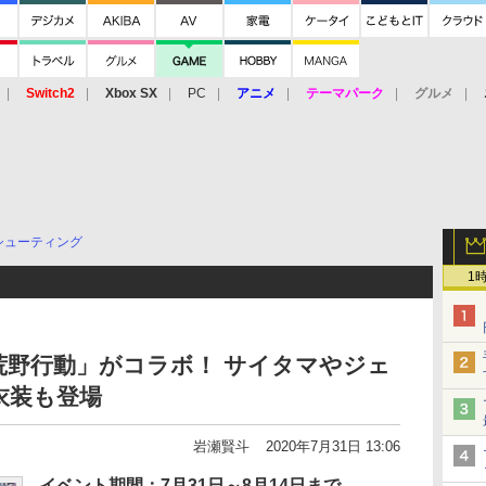
Switch2
Xbox SX
PC
アニメ
テーマパーク
グルメ
 Vita
3DS
アーケード
VR
シューティング
1
荒野行動」がコラボ！ サイタマやジェ
衣装も登場
岩瀬賢斗
2020年7月31日 13:06
イベント期間：7月31日～8月14日まで