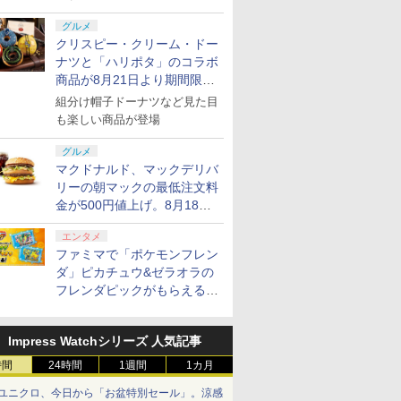
グルメ
クリスピー・クリーム・ドー
ナツと「ハリポタ」のコラボ
商品が8月21日より期間限定
で発売
組分け帽子ドーナツなど見た目
も楽しい商品が登場
グルメ
マクドナルド、マックデリバ
リーの朝マックの最低注文料
金が500円値上げ。8月18日
より1,500円から受付
エンタメ
ファミマで「ポケモンフレン
ダ」ピカチュウ&ゼラオラの
フレンダピックがもらえるキ
ャンペーン開催！
Impress Watchシリーズ 人気記事
時間
24時間
1週間
1カ月
ユニクロ、今日から「お盆特別セール」。涼感