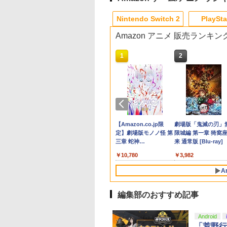
8
3
9
4
1
1
1
1
2
2
2
2
Nintendo Switch 2
PlaySta
Amazon アニメ 販売ランキン
10
10
10
10
1
1
1
1
2
2
2
2
楽
h2】
ルマスター
【特典】Marvel's Spider-Man 2 コレ
ラブライブ！スーパースター!! Liella!
【任天堂純正品】Nintendo
【中古】ブルーブレイカーバ
カードケース 24枚収納
[メール便OK]【新品】
【中古】PlayStation
【中古】【Blu−ray】東のエデン 第2
Samsung microSD
【レビュー評価上昇
【中古】Monoc
【楽
版]
ス限
ch 2 Proコン
ク VOL.5 -
クターズエディション(【早期購入封入
First Generation LoveLive!＆Special
Switch 2 Proコントローラー
ースト微笑を貴方と
for Nintendo Switch 2
【PS5】MotoGP
Camera【メーカー生産終
巻 / 神山健治【監督】
Express Card 256G
中】 新型 PS5 Slim /
クローム) 通常
天ブ
三
-A-FSSKA
特典】プロダクトコード)
LoveLive! Blu-ray BOX【Blu-ray】 [
│ 純正 プロコン バイオハザ
Pixel - 緑 -
24［PS5版］[在庫品]
了】
for Nintendo Switc
PS5 Pro 冷却ファン
定先
￥682
￥320
￥399
イン
ントローラー]
Liella! ]
ード レクイエム スイッチ2
PS5スリム用 冷却フ
章 蛇
￥18,077
￥24,130
￥9,980
￥1,580
￥920
￥362
￥6,979
￥2,580
￥11,
】
ワイヤレス スリープ解除 C
ン 自動温度検出 3段
マッ
テンドープリペイ
イステーション ス
tDo M30 Xboxシリ
トよ永遠に
ニンテンドープリペイ
【Amazon.co.jp限
GameSir G7 SE 有線
【Amazon.co.jp限
スプラトゥーン レイダ
PlayStation 5 デジタ
【純正品】Xbox ワイ
【Amazon.co.jp限
スプラトゥーン レイ
Beast of
【純正品】Xbox ワ
劇場版「鬼滅の刃」
ジ
ボタン 背面ボタン イヤホン
風速調整 LEDライト
二振
号 2000円|オンラ
チケット 15,000円
 | S、Xbox
EL3199 7 [Blu-
ド番号 3000円|オンラ
定】 Logicool G ハン
ゲームコントローラー
定】劇場版「僕の心の
ース|オンラインコード
ル・エディション 日本
ヤレス コントローラー
定】劇場版モノノ怪 第
ース -Switch2
Reincarnation -PS5
ヤレス コントローラ
限城編 第一章 猗窩
谷浩
ジャック HD振動
USB付き 低騒音 急
オ描
コード版
ンラインコード版
e、およびWindows
インコード版
コン G923 グランツー
XBOX Series X|S
ヤバイやつ」 Blu-
版
語専用 Console
+ USB-C® ケーブル
三章 蛇神
【特典】プロダクト
(ロボット ホワイト)
来 通常版 [Blu-ray]
冷却 放熱 プレステ5
史 ]
￥6,449
線コントローラー
リスモ7 Forza
XBOX One Windows
ray（Amazon.co.jp特
Language: Japanese
(Amazon.co.jp限定オ
ード 封入
リム用 ディスク/デ
000
,000
590
760
￥3,000
￥38,800
現在在庫切れです。
￥8,800
￥5,832
￥55,000
￥8,300
￥10,780
￥7,286
￥7,681
￥3,982
タンレイアウト - 正
Horizon 6 G923d
10/11用 PCコントロー
典：Blu-rayスリーブケ
only (CFI-2200B01)
リジナル三方背収納ケ
ル版対応 PS5 周辺
ライセンスされて
ラーゲームパッド ホー
ース） [Blu-ray]
ース付きコレクション)
PS5 Pro 新型PS5
A
す
ルエフェクトスティッ
(オリジナル特典:オリ
クと3.5mmオーディオ
ジナル巾着＋メーカー
ジャック付き
特典:【坤と離】二振り
編集部のおすすめ記事
の剣、十翼より来た
る！スタジオ描き下ろ
Android
しイラストボード付)
「荒野行