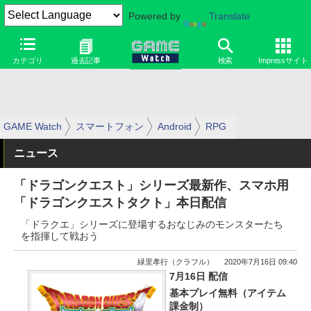
Powered by
Translate
カテゴリ
過去記事
検索
Impressサイト
GAME Watch
スマートフォン
Android
RPG
ニュース
「ドラゴンクエスト」シリーズ最新作、スマホ用
「ドラゴンクエストタクト」本日配信
「ドラクエ」シリーズに登場するおなじみのモンスターたち
を指揮して戦おう
緑里孝行（クラフル）
2020年7月16日 09:40
7月16日 配信
基本プレイ無料（アイテム
課金制）