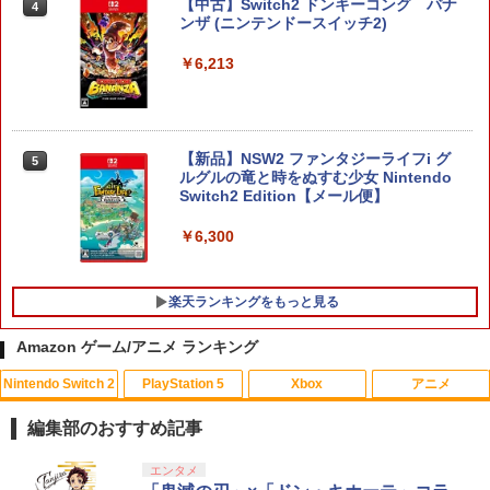
【中古】Switch2 ドンキーコング バナ
4
ンザ (ニンテンドースイッチ2)
￥6,213
【新品】NSW2 ファンタジーライフi グ
5
ルグルの竜と時をぬすむ少女 Nintendo
Switch2 Edition【メール便】
￥6,300
楽天ランキングをもっと見る
Amazon ゲーム/アニメ ランキング
Nintendo Switch 2
PlayStation 5
Xbox
アニメ
送料無料Battlefield™ 6（バトルフィー
【中古美品】 PlayStation 5 ソフト モン
【中古】アナと雪の女王 3D 【ブルーレ
1
1
1
ルド6） 【予約特典】DLC「トゥームス
スターハンターワイルズ - PS5 [CERO区
イ】／クリステン・ベルブルーレイ／海
編集部のおすすめ記事
トーンパック」 同梱 オリジナルBOX入
分_C/ 15歳以上対象] 026-260803-ky-17
外アニメ・定番スタジオ
り ＆ 記念カード & LEDライト 同梱 - PS
-fuz 万代Net店
スプラトゥーン レイダース|オンライン
PlayStation 5 デジタル・エディション
【純正品】Xbox ワイヤレス コントロー
劇場版「鬼滅の刃」無限城編 第一章 猗
エンタメ
5 B0FKN6ZL1H
1
1
1
1
￥574
コード版
日本語専用 Console Language: Japan
ラー + USB-C® ケーブル
窩座再来 通常版 [Blu-ray]