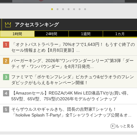
●
●
●
●
●
●
●
アクセスランキング
1時間
24時間
1週間
1カ月
「オクトパストラベラー」70%オフで1,643円！ もうすぐ終了の
セール情報まとめ【8月8日更新】
ニンテンドーeショップでは「大神 絶景版」が67%オフで990円
バーガーキング、2026年“ワンパウンダーシリーズ”第3弾「ダー
ティ ザ・ワンパウンダー」を8月7日発売
「特製ガーリックマヨソース」を使用した超大型チーズバーガー
ファミマで「ポケモンフレンダ」ピカチュウ&ゼラオラのフレン
ダピックがもらえるキャンペーン開催！
【Amazonセール】REGZAの4K Mini LED液晶TVがお買い得。
55V型、65V型、75V型の2026年モデルがラインナップ
そらザウルスやギャルきち、団長の吉野家Tシャツも！
「hololive Splash T-Party!」全Tシャツラインナップ公開＆オン
ライン販売開始
もっと見る