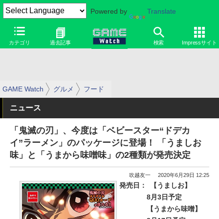
Powered by
Translate
カテゴリ
過去記事
検索
Impressサイト
GAME Watch
グルメ
フード
ニュース
「鬼滅の刃」、今度は「ベビースター“ドデカ
イ”ラーメン」のパッケージに登場！ 「うましお
味」と「うまから味噌味」の2種類が発売決定
吹越友一
2020年6月29日 12:25
発売日：
【うましお】
8月3日予定
【うまから味噌】