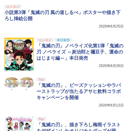
￥9,000
4
￥10,737
ソニー・インタラクティブエンタテイン
ートプレーヤー CFIJ-18000【ECセンタ
4
エンタメ
劇場版「鬼滅の刃」無限城編 第一章 猗
4
メント 【PS5】Marvel’s Spider-Man 2
ー】保証期間1週間【ランクB】
小説第3弾「鬼滅の刃 風の道しるべ」ポスターや描き下
窩座再来 完全生産限定版 [Blu-ray]
通常版 [ECJS-00035 PS5 マーベルス
【国内正規品】Thrustmaster スラスト
リコリス・リコイル 2【完全生産限定
5
5
ろし挿絵公開
パイダーマン2 ツウジョウ]【MARVELC
￥21,980
マスター TH8S シフター - PC、PS4、P
版】【Blu-ray】 [ Spider Lily ]
ニンテンドープリペイド番号 5000円|オ
5
￥8,698
orner】
【純正品】DualSense ワイヤレスコン
S5、PS5 Pro、Xbox One、Xbox Serie
2020年6月25日
ンラインコード版
5
トローラー(CFI-ZCT2J)
s X|S 対応の高精度 H パターン シフター
￥6,350
￥3,980
￥5,000
エンタメ
本日発売
￥10,737
￥14,141
【中古】Nintendo Nintendo Switch 2
5
「鬼滅の刃」ノベライズ化第1弾「鬼滅の
日本語・国内専用 BEE-S-KB6CA【神
『映画 ラブライブ！蓮ノ空女学院スクー
5
戸】保証期間1ヶ月【ランクA】
刃 ノベライズ ～炭治郎と禰豆子、運命の
ルアイドルクラブ Bloom Garden Part
ソニー・インタラクティブエンタテイン
5
はじまり編～」本日発売
y』Blu-ray（特装限定版）
メント 【PS5】メディアリモコン [CFI-Z
￥51,980
2020年6月26日
MR1J PS5 リモコン]
￥8,589
￥3,980
Toy
「鬼滅の刃」、ビーズクッションやラバ
ーストラップが当たるアサヒ飲料コラボ
キャンペーンを開催
2020年6月12日
Toy
「鬼滅の刃」、描き下ろし梅雨イラスト
をデザインしたオリジナルグッズが登