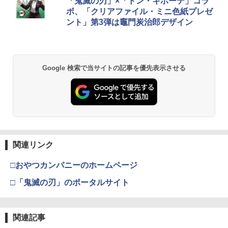
「鬼滅の刃」×「ドン・キホーテ」コラ
￥2,000
ese only (CFI-2200B01)
ボ、「クリアファイル・ミニ色紙プレゼ
￥3,280
￥5,832
￥8,300
￥3,982
ント」第3弾は竈門炭治郎デザイン
￥55,000
【中古】【Blu−ray】涼宮ハルヒちゃん
2
【10日は24時間限定クーポン配布】LIT
の憂鬱＆にょろ−んちゅるやさん Blu−r
2
PlayStation Portal 収納ケース PS5 リモ
HON ライソンプレイコンピューターレ
ay Disc BOX 初回限定生産 BOX
2
【純正品】Xbox ワイヤレス コントロー
ートプレーヤー プレイステーションポー
トロ KTFC-003W(2553104)送料無料
付 / 武本康弘【監督】
2
スプラトゥーン レイダース -Switch2
劇場版「鬼滅の刃」無限城編 第一章 猗
Beast of Reincarnation -PS5 【特典】
ラー (ロボット ホワイト)
2
2
タル ポータブル PS Portal コントローラ
2
Google 検索で当サイトの記事を優先表示させる
窩座再来 通常版 [DVD]
プロダクトコード 封入
ー プロテクトカバー 保護カバー ガラス
￥2,950
￥1,579
￥6,449
フィルム 強化ガラス ケース 収納 保護ケ
￥7,681
￥3,523
ース ハードケース 収納バッグ 軽量 バッ
￥7,286
グ 耐衝撃 キズ
送料無料【BRICK game テトリス
【中古】【未使用品】ズートピア2 [純正
3
3
￥3,380
【純正品】Xbox ワイヤレス コントロー
ビッグ ゲーム機】ゲームウォッチ ゲ
ブルーレイ＋純正ケース]
3
ラー (カーボンブラック)
ーム レトロゲーム 景品 粗品 携
Nintendo Switch 2(日本語・国内専用)
【Amazon.co.jp限定】劇場版モノノ怪
【純正品】ディスクドライブ(CFI-ZDD1
3
3
3
帯 暇つぶし 液晶 高齢者 単純 簡
￥2,580
第三章 蛇神 (Amazon.co.jp限定オリジ
J) PlayStation 5
関連リンク
単 シンプル 単3電池 ミニゲーム
￥8,020
ナル三方背収納ケース付きコレクション)
￥55,491
【当店独自で＋P10倍★要エントリー】
大きい GAME ポータブル ボケ防
3
(オリジナル特典:オリジナル巾着＋メー
￥11,980
【中古】[PS5] デジモンストーリー タイ
止 携帯ゲーム レトロゲーム ブロッ
□おやつカンパニーのホームページ
カー特典:【坤と離】二振りの剣、十翼よ
ムストレンジャー 通常版 バンダイナム
クくずし
り来たる！スタジオ描き下ろしイラスト
コエンターテインメント(20251002)
□「鬼滅の刃」のポータルサイト
【送料無料】[先着特典付]ズートピア ブ
【純正品】Xbox 充電式バッテリー + US
4
4
ボード付) [Blu-ray]
￥1,680
ルーレイ+DVDセット/アニメーション[Bl
B-C ケーブル
￥3,980
【純正品】DualSense ワイヤレスコン
u-ray]【返品種別A】
ニンテンドープリペイド番号 9000円|オ
4
4
￥10,780
トローラー ミッドナイト ブラック(CFI-
ンラインコード版
￥2,618
ZCT2J01)
関連記事
￥3,520
【中古】SONY PlayStation Portal リモ