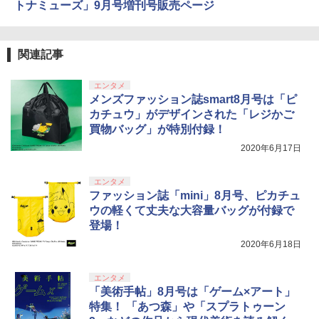
トナミューズ」9月号増刊号販売ページ
トローラー ミッドナイト ブラック(CFI-
ンラインコード版
￥2,618
ZCT2J01)
￥9,000
￥10,737
劇場版「鬼滅の刃」無限城編 第一章 猗
関連記事
4
窩座再来 完全生産限定版 [Blu-ray]
【国内正規品】Thrustmaster スラスト
5
マスター TH8S シフター - PC、PS4、P
ニンテンドープリペイド番号 5000円|オ
エンタメ
5
￥8,698
【純正品】DualSense ワイヤレスコン
S5、PS5 Pro、Xbox One、Xbox Serie
ンラインコード版
5
メンズファッション誌smart8月号は「ピ
トローラー(CFI-ZCT2J)
s X|S 対応の高精度 H パターン シフター
カチュウ」がデザインされた「レジかご
￥5,000
買物バッグ」が特別付録！
￥10,737
￥14,141
2020年6月17日
【Amazon.co.jp限定】劇場版モノノ怪
5
第三章 蛇神 (オリジナル特典:オリジナル
巾着＋メーカー特典:【坤と離】二振りの
エンタメ
剣、十翼より来たる！スタジオ描き下ろ
ファッション誌「mini」8月号、ピカチュ
しイラストボード付) [DVD]
ウの軽くて丈夫な大容量バッグが付録で
登場！
￥8,800
2020年6月18日
エンタメ
「美術手帖」8月号は「ゲーム×アート」
特集！ 「あつ森」や「スプラトゥーン