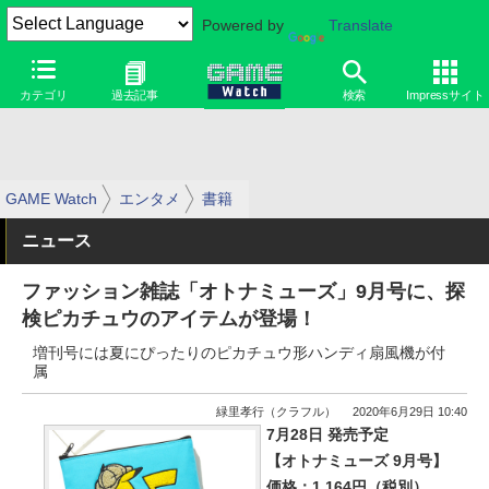
Powered by
Translate
カテゴリ
過去記事
検索
Impressサイト
GAME Watch
エンタメ
書籍
ニュース
ファッション雑誌「オトナミューズ」9月号に、探
検ピカチュウのアイテムが登場！
増刊号には夏にぴったりのピカチュウ形ハンディ扇風機が付
属
緑里孝行（クラフル）
2020年6月29日 10:40
7月28日 発売予定
【オトナミューズ 9月号】
価格：1,164円（税別）