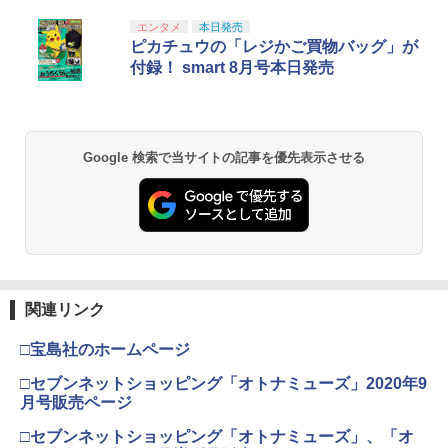
任天堂 【Switch2】Nintendo Switch 2
5
キャリングケース [BEE-A-PSSAA NSW
スプラトゥーン レイダース|オンライン
PlayStation 5 デジタル・エディション
【純正品】Xbox ワイヤレス コントロー
【Amazon.co.jp限定】劇場版モノノ怪
エンタメ
本日発売
1
1
1
1
2 キャリングケ-ス]
コード版
日本語専用 Console Language: Japan
ラー + USB-C® ケーブル
第三章 蛇神 (Amazon.co.jp限定オリジ
ピカチュウの「レジかご買物バッグ」が
ese only (CFI-2200B01)
ナル三方背収納ケース付きコレクション)
付録！ smart 8月号本日発売
￥2,980
(オリジナル特典:オリジナル巾着＋メー
￥5,832
￥8,300
カー特典:【坤と離】二振りの剣、十翼よ
￥55,000
り来たる！スタジオ描き下ろしイラスト
ボード付) [Blu-ray]
【純正品】Xbox ワイヤレス コントロー
2
Google 検索で当サイトの記事を優先表示させる
￥10,780
スプラトゥーン レイダース -Switch2
Beast of Reincarnation -PS5 【特典】
ラー (ロボット ホワイト)
2
2
プロダクトコード 封入
￥6,449
￥7,681
￥7,286
劇場版「鬼滅の刃」無限城編 第一章 猗
2
窩座再来 通常版 [Blu-ray]
【純正品】Xbox ワイヤレス コントロー
3
￥3,982
ラー (カーボンブラック)
関連リンク
Nintendo Switch 2(日本語・国内専用)
【純正品】ディスクドライブ(CFI-ZDD1
3
3
J) PlayStation 5
￥8,020
￥55,871
□宝島社のホームページ
￥11,849
劇場版「鬼滅の刃」無限城編 第一章 猗
□セブンネットショッピング「オトナミューズ」2020年9
3
窩座再来 通常版 [DVD]
月号販売ページ
【純正品】Xbox 充電式バッテリー + US
4
B-C ケーブル
￥3,523
□セブンネットショッピング「オトナミューズ」、「オ
【純正品】DualSense ワイヤレスコン
ニンテンドープリペイド番号 9000円|オ
4
4