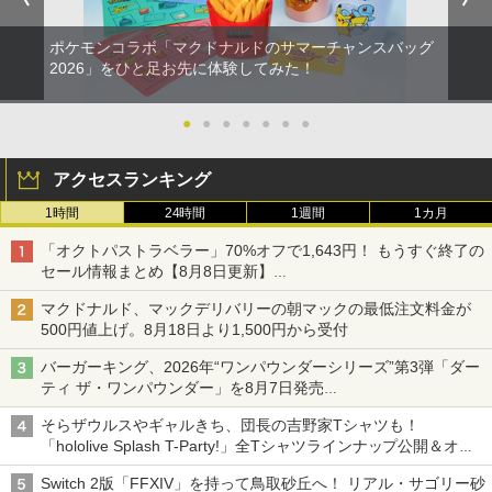
ポケモンコラボ「マクドナルドのサマーチャンスバッグ
2026」をひと足お先に体験してみた！
●
●
●
●
●
●
●
アクセスランキング
1時間
24時間
1週間
1カ月
「オクトパストラベラー」70%オフで1,643円！ もうすぐ終了の
セール情報まとめ【8月8日更新】
ニンテンドーeショップでは「大神 絶景版」が67%オフで990円
マクドナルド、マックデリバリーの朝マックの最低注文料金が
500円値上げ。8月18日より1,500円から受付
バーガーキング、2026年“ワンパウンダーシリーズ”第3弾「ダー
ティ ザ・ワンパウンダー」を8月7日発売
「特製ガーリックマヨソース」を使用した超大型チーズバーガー
そらザウルスやギャルきち、団長の吉野家Tシャツも！
「hololive Splash T-Party!」全Tシャツラインナップ公開＆オン
ライン販売開始
Switch 2版「FFXIV」を持って鳥取砂丘へ！ リアル・サゴリー砂