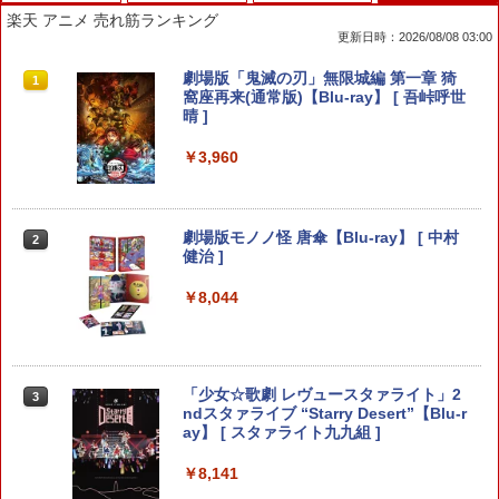
楽天 アニメ 売れ筋ランキング
更新日時：2026/08/08 03:00
Switch2 保護フィルム スイッチ2 保護フ
【中古】ドラゴンズドグマ 2ソフト:プレ
劇場版「鬼滅の刃」無限城編 第一章 猗
1
1
1
ィルム switch2 フィルム Switch2 ガラ
イステーション5ソフト／アクション・
窩座再来(通常版)【Blu-ray】 [ 吾峠呼世
スフィルム スイッチ2 フィルム ガイド
ゲーム
晴 ]
貼り付け キット カバー Switch 2 本体
アクセサリー Nintendo Switch2 ケース
￥1,910
￥3,960
可 透明 ブルーライト カット 99％ FIRM
E
￥1,000
ソニー・インタラクティブエンタテイン
劇場版モノノ怪 唐傘【Blu-ray】 [ 中村
2
2
メント スティックモジュール（DualSen
健治 ]
se Edge(TM) ワイヤレスコントローラー
用） [CFI-ZSM1G PS5 デュアルセンス
￥8,044
楽天1位 switch2 保護フィルム【他全機
エッジ スティックモジュール]
2
種】【2枚目半額&ケーブルもらえる】ス
イッチ2 保護フィルム switch2 フィルム
￥2,679
Switch2 ガラスフィルム スイッチ Switc
h 保護フィルム 有機el ブルーライトカッ
「少女☆歌劇 レヴュースタァライト」2
3
ト シート 本体 ガラス lite ケース カバー
ndスタァライブ “Starry Desert”【Blu-r
保護 画面 液晶保護 画面保護
ay】 [ スタァライト九九組 ]
テイクツー・インタラクティブ・ジャパ
3
ン 【PS5】『NBA 2K26』BEST PRICE
￥1,000
[ELJM-30885 PS5 NBA 2K26 レンカ]
￥8,141