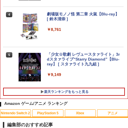
￥4,060
【2,600件レビュー突破！】 Switch2 カ
3
劇場版モノノ怪 第二章 火鼠【Blu-ray】
4
バー 超薄 ドック対応 クリアケース 強化
[ 鈴木清崇 ]
ガラスフィルム付属タイプあり Nintend
PlayStation5用カバー リズム ブルー
4
o Switch2/Switch 有機EL/通常モデル対
￥8,761
応 保護ケース 分離式設計 着脱簡単 耐衝
￥5,770
撃 (ボタンカバー*2付)
￥1,580
「少女☆歌劇 レヴュースタァライト」3r
5
【初回特典付き】【2027年02月12日発
5
dスタァライブ“Starry Diamond”【Blu-
売】 PLAION｜プレイオン トゥームレイ
ray】 [ スタァライト九九組 ]
ダー：レガシー・オブ・アトランティス
P20倍★薄くてじょうぶな Switch2 ケー
4
【PS5】
ス Switch / Switch2 inklink公式 収納ケ
￥9,149
ース キャリングケース 耐衝撃 スイッチ
￥7,420
スイッチ2 Switch Switch2 ケース ポー
チ カバー バッグ バック ポータブル Nint
楽天ランキングをもっと見る
endo ニンテンドー スイッチ 可愛い か
わいい Switch2 保護フィルム
Amazon ゲーム/アニメ ランキング
￥1,480
Nintendo Switch 2
PlayStation 5
Xbox
アニメ
編集部のおすすめ記事