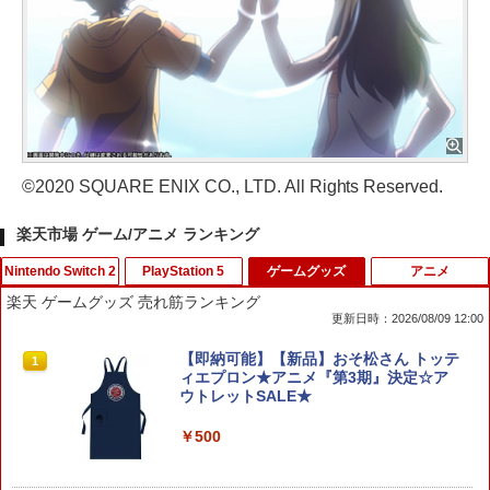
©2020 SQUARE ENIX CO., LTD. All Rights Reserved.
楽天市場 ゲーム/アニメ ランキング
Nintendo Switch 2
PlayStation 5
ゲームグッズ
アニメ
楽天 ゲームグッズ 売れ筋ランキング
更新日時：2026/08/09 12:00
フロム・ソフトウェア 【封入特典付】
シティーズ：スカイライン リマスター
【即納可能】【新品】おそ松さん トッテ
1
1
1
【Switch2】ELDEN RING Tarnished E
ジャパン・スペシャル・エディション
ィエプロン★アニメ『第3期』決定☆ア
dition [POT-P-AAF6C NSW2 エルデン
ウトレットSALE★
リング タ-ニッシュエディション]
￥5,591
￥500
￥8,290