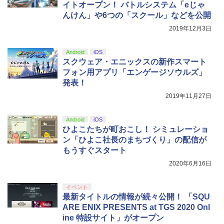
外科医エリーゼ 3【Blu-ray】 [ yuin ]
マスター TH8S シフター - PC、PS4、P
ニンテンドープリペイド番号 5000円|オ
5
イトオープン！ バトルシステム「eじゃ
5
￥8,698
【純正品】DualSense ワイヤレスコン
S5、PS5 Pro、Xbox One、Xbox Serie
ンラインコード版
5
んけん」や6つの「スクール」などを公開
トローラー(CFI-ZCT2J)
s X|S 対応の高精度 H パターン シフター
￥7,920
2019年12月3日
￥5,000
￥10,737
￥14,141
『映画 ラブライブ！蓮ノ空女学院スクー
5
Android
iOS
ルアイドルクラブ Bloom Garden Part
スクウェア・エニックスの新作スマート
y』Blu-ray（特装限定版）
フォン用アプリ「エンゲージソウルズ」
発表！
￥8,589
2019年11月27日
Android
iOS
ひよこたちが町おこし！ シミュレーショ
ン「ひよこ社長のまちづくり」の配信が
もうすぐスタート
2020年6月16日
イベント
最新タイトルの情報が続々公開！ 「SQU
ARE ENIX PRESENTS at TGS 2020 Onl
ine 特設サイト」がオープン