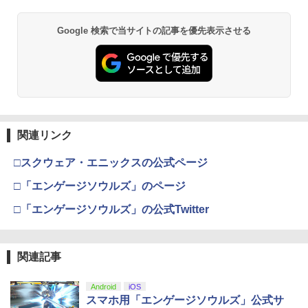
【通常版 Blu-ray/DVD】【場面写クリア
2
カード3枚セット（竈門炭治郎、冨岡義
【純正品】Xbox ワイヤレス コントロー
勇、猗窩座）】 劇場版「鬼滅の刃」無限
2
Google 検索で当サイトの記事を優先表示させる
スプラトゥーン レイダース -Switch2
劇場版「鬼滅の刃」無限城編 第一章 猗
Beast of Reincarnation -PS5 【特典】
ラー (ロボット ホワイト)
2
2
城編 第一章 猗窩座再来
2
窩座再来 通常版 [DVD]
プロダクトコード 封入
￥6,447
￥7,681
￥7,450
￥3,523
￥7,286
【純正品】Xbox ワイヤレス コントロー
新劇場版銀魂 -吉原大炎上ー (完全生産限
3
3
ラー (カーボンブラック)
定版)【Blu-ray】 [ 杉田智和 ]
関連リンク
Nintendo Switch 2(日本語・国内専用)
【Amazon.co.jp限定】劇場版モノノ怪
【純正品】ディスクドライブ(CFI-ZDD1
3
3
3
第三章 蛇神 (Amazon.co.jp限定オリジ
J) PlayStation 5
￥8,020
￥7,722
ナル三方背収納ケース付きコレクション)
￥55,491
□スクウェア・エニックスの公式ページ
(オリジナル特典:オリジナル巾着＋メー
￥11,849
カー特典:【坤と離】二振りの剣、十翼よ
□「エンゲージソウルズ」のページ
り来たる！スタジオ描き下ろしイラスト
【純正品】Xbox 充電式バッテリー + US
4
ボード付) [Blu-ray]
□「エンゲージソウルズ」の公式Twitter
外科医エリーゼ 4【Blu-ray】 [ yuin ]
B-C ケーブル
4
【純正品】DualSense ワイヤレスコン
ニンテンドープリペイド番号 9000円|オ
4
4
￥10,780
トローラー ミッドナイト ブラック(CFI-
ンラインコード版
￥7,920
￥2,618
ZCT2J01)
関連記事
￥9,000
￥10,737
劇場版「鬼滅の刃」無限城編 第一章 猗
4
Android
iOS
窩座再来 完全生産限定版 [Blu-ray]
【国内正規品】Thrustmaster スラスト
スマホ用「エンゲージソウルズ」公式サ
5