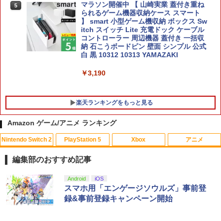
マラソン開催中 【 山崎実業 蓋付き重ね
5
【特典】トゥームレイダー：レガシー・
5
られるゲーム機器収納ケース スマート
スーパーボンバーマン コレクション Nin
オブ・アトランティス(【早期購入同梱特
5
】 smart 小型ゲーム機収納 ボックス Sw
tendo Switch 2 Edition 日本限定版
典】コスチューム「ララ・クロフト・サ
itch スイッチ Lite 充電ドック ケーブル
バイバー(仮)」（ゲーム内コンテンツ）)
コントローラー 周辺機器 蓋付き 一括収
￥9,801
納 石こうボードピン 壁面 シンプル 公式
￥7,012
白 黒 10312 10313 YAMAZAKI
￥3,190
楽天ランキングをもっと見る
Amazon ゲーム/アニメ ランキング
Nintendo Switch 2
PlayStation 5
Xbox
アニメ
【送料無料】劇場版「鬼滅の刃」無限城
1
編 第一章 猗窩座再来(通常版)【Blu-ra
編集部のおすすめ記事
y】/アニメーション[Blu-ray]【返品種別
A】
スプラトゥーン レイダース|オンライン
PlayStation 5 デジタル・エディション
【純正品】Xbox ワイヤレス コントロー
劇場版「鬼滅の刃」無限城編 第一章 猗
Android
iOS
1
1
1
1
コード版
日本語専用 Console Language: Japan
ラー + USB-C® ケーブル
窩座再来 通常版 [Blu-ray]
スマホ用「エンゲージソウルズ」事前登
￥4,400
ese only (CFI-2200B01)
録&事前登録キャンペーン開始
￥5,832
￥8,300
￥3,982
￥55,000