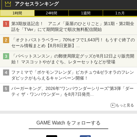
アクセスランキング
1時間
24時間
1週間
1カ月
第3期放送記念！ アニメ「薬屋のひとりごと」第1期・第2期全
話を「TVer」にて期間限定で順次無料配信開始
「オクトパストラベラー」70%オフで1,643円！ もうすぐ終了の
セール情報まとめ【8月8日更新】
ニンテンドーeショップでは「大神 絶景版」が67%オフで990円
「パペットスンスン」の郵便局限定グッズが8月12日より販売開
始！ マスコットやがまぐち、レターセットなどが登場
ファミマで「ポケモンフレンダ」ピカチュウ&ゼラオラのフレン
ダピックがもらえるキャンペーン開催！
バーガーキング、2026年“ワンパウンダーシリーズ”第3弾「ダー
ティ ザ・ワンパウンダー」を8月7日発売
「特製ガーリックマヨソース」を使用した超大型チーズバーガー
もっと見る
GAME Watch をフォローする