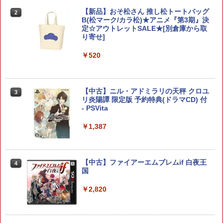
RIDE 6
【新品】おそ松さん 推し松トートバッグ
2
2
ELDEN RING Tarnished Edition Swit
B(松マーク/カラ松)★アニメ『第3期』決
2
ch2版
定☆アウトレットSALE★[別倉庫から取
￥5,901
り寄せ]
￥8,298
￥520
【特典】ファイナルファンタジー レゾナ
3
ンス PS5版(【初回封入特典】魔導船＆
ダービースタリオン2 【Switch2】 POT-
【中古】ニル・アドミラリの天秤 クロユ
3
3
かけだし騎士の応援パック・かけだし騎
P-AB73A
リ炎陽譚 限定版 予約特典(ドラマCD) 付
士のスタートダッシュパック)
- PSVita
￥8,582
￥6,526
￥1,387
コーエーテクモゲームス 【封入特典付】
【特典】MARVEL Tōkon: Fighting So
4
4
【中古】ファイアーエムブレムif 白夜王
4
【Switch2】進撃の巨人3 通常版 [POT-P
uls(【早期購入封入特典】ロビーのアイ
国
-ABA7A NSW2 シンゲキノキョジン 3 ツ
テムセット)
ウジョウ]
￥2,820
￥6,782
￥8,710