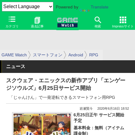
Powered by
Translate
カテゴリ
過去記事
検索
Impressサイト
GAME Watch
スマートフォン
Android
RPG
ニュース
スクウェア・エニックスの新作アプリ「エンゲー
ジソウルズ」6月25日サービス開始
「じゃんけん」で一発逆転できるスマートフォン用RPG
岩瀬賢斗
2020年6月16日 18:52
6月25日正午 サービス開始
予定
基本料金：無料（アイテム
課金制）