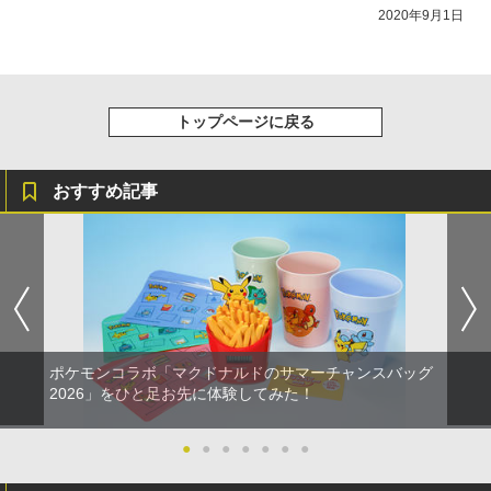
2020年9月1日
トップページに戻る
おすすめ記事
ポケモンコラボ「マクドナルドのサマーチャンスバッグ
2026」をひと足お先に体験してみた！
●
●
●
●
●
●
●