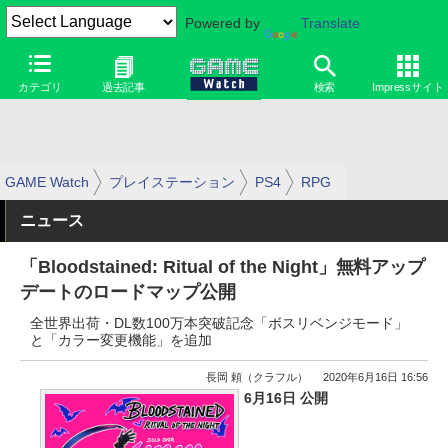
Powered by
Translate
カテゴリ
過去記事
検索
Impressサイト
GAME Watch
プレイステーション
PS4
RPG
ニュース
「Bloodstained: Ritual of the Night」無料アップ
デートのロードマップ公開
全世界出荷・DL数100万本突破記念「ボスリベンジモード」
と「カラー変更機能」を追加
長岡 頼（クラフル）
2020年6月16日 16:56
6月16日 公開