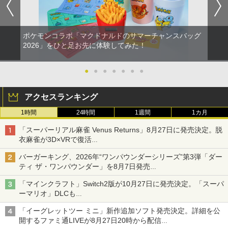
ポケモンコラボ「マクドナルドのサマーチャンスバッグ
2026」をひと足お先に体験してみた！
●
●
●
●
●
●
●
アクセスランキング
1時間
24時間
1週間
1カ月
「スーパーリアル麻雀 Venus Returns」8月27日に発売決定。脱
衣麻雀が3D×VRで復活
発売から2週間は20%オフになるセールが実施
バーガーキング、2026年“ワンパウンダーシリーズ”第3弾「ダー
ティ ザ・ワンパウンダー」を8月7日発売
「特製ガーリックマヨソース」を使用した超大型チーズバーガー
「マインクラフト」Switch2版が10月27日に発売決定。「スーパ
ーマリオ」DLCも
Switch版からのアップグレードも可能に
「イーグレットツー ミニ」新作追加ソフト発売決定。詳細を公
開するファミ通LIVEが8月27日20時から配信