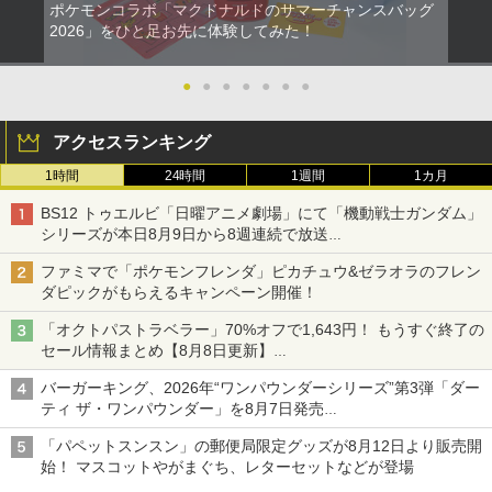
ポケモンコラボ「マクドナルドのサマーチャンスバッグ
2026」をひと足お先に体験してみた！
●
●
●
●
●
●
●
アクセスランキング
1時間
24時間
1週間
1カ月
BS12 トゥエルビ「日曜アニメ劇場」にて「機動戦士ガンダム」
シリーズが本日8月9日から8週連続で放送
初回は「機動戦士ガンダム【HDリマスター版】」
ファミマで「ポケモンフレンダ」ピカチュウ&ゼラオラのフレン
ダピックがもらえるキャンペーン開催！
「オクトパストラベラー」70%オフで1,643円！ もうすぐ終了の
セール情報まとめ【8月8日更新】
ニンテンドーeショップでは「大神 絶景版」が67%オフで990円
バーガーキング、2026年“ワンパウンダーシリーズ”第3弾「ダー
ティ ザ・ワンパウンダー」を8月7日発売
「特製ガーリックマヨソース」を使用した超大型チーズバーガー
「パペットスンスン」の郵便局限定グッズが8月12日より販売開
始！ マスコットやがまぐち、レターセットなどが登場