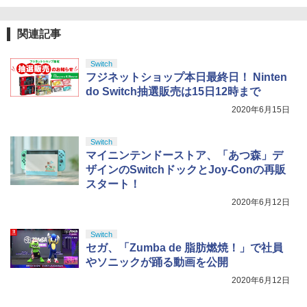
B-C ケーブル
【純正品】DualSense ワイヤレスコン
ニンテンドープリペイド番号 9000円|オ
4
4
￥10,780
トローラー ミッドナイト ブラック(CFI-
￥3,960
ンラインコード版
￥2,618
関連記事
ZCT2J01)
￥9,000
￥10,737
Switch
劇場版「鬼滅の刃」無限城編 第一章 猗
4
Re:ゼロから始める異世界生活 4th seas
5
フジネットショップ本日最終日！ Ninten
窩座再来 完全生産限定版 [Blu-ray]
on 3【Blu-ray】 [ 長月達平 ]
【国内正規品】Thrustmaster スラスト
5
do Switch抽選販売は15日12時まで
マスター TH8S シフター - PC、PS4、P
ニンテンドープリペイド番号 5000円|オ
5
￥8,698
【純正品】DualSense ワイヤレスコン
S5、PS5 Pro、Xbox One、Xbox Serie
￥7,821
2020年6月15日
ンラインコード版
5
トローラー(CFI-ZCT2J)
s X|S 対応の高精度 H パターン シフター
￥5,000
Switch
￥10,737
￥14,141
マイニンテンドーストア、「あつ森」デ
『映画 ラブライブ！蓮ノ空女学院スクー
5
ザインのSwitchドックとJoy-Conの再販
ルアイドルクラブ Bloom Garden Part
スタート！
y』Blu-ray（特装限定版）
2020年6月12日
￥8,589
Switch
セガ、「Zumba de 脂肪燃焼！」で社員
やソニックが踊る動画を公開
2020年6月12日