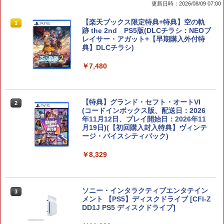
更新日時：2026/08/09 07:00
楽天1位 switch2 保護フィルム【他全機
【楽天ブックス限定特典+特典】空の軌
1
1
種】【2枚目半額&ケーブルもらえる】ス
跡 the 2nd PS5版(DLCチラシ：NEOブ
イッチ2 保護フィルム switch2 フィルム
レイサー・アガット+【早期購入外付特
Switch2 ガラスフィルム スイッチ Switc
典】DLCチラシ)
h 保護フィルム 有機el ブルーライトカッ
ト シート 本体 ガラス lite ケース カバー
￥7,480
保護 画面 液晶保護 画面保護
￥1,000
【特典】グランド・セフト・オートVI
2
(コードインボックス版、配送日：2026
年11月12日、プレイ開始日：2026年11
Nintendo Switch2 ケース EVA キャリン
月19日)(【初回購入封入特典】ヴィンテ
2
グケース 耐衝撃 大容量収納 Switch 保護
ージ・バイスシティパック)
ケース 収納バッグ ニンテンドー スイッ
チ2 収納バッグ キャリーケース 保護 ゲ
￥8,329
ームカード
￥1,078
ソニー・インタラクティブエンタテイン
3
メント 【PS5】ディスクドライブ [CFI-Z
DD1J PS5 ディスクドライブ]
Switch 2対応 Switch 2 収納ケース 収納
3