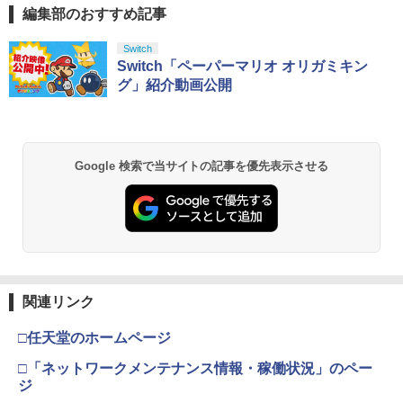
ト！Re：Dive 2 / アニメ
編集部のおすすめ記事
￥320
スプラトゥーン レイダース|オンライン
PlayStation 5 デジタル・エディション
【純正品】Xbox ワイヤレス コントロー
劇場版「鬼滅の刃」無限城編 第一章 猗
Switch
1
1
1
1
コード版
日本語専用 Console Language: Japan
ラー + USB-C® ケーブル
窩座再来 通常版 [Blu-ray]
Switch「ペーパーマリオ オリガミキン
ese only (CFI-2200B01)
グ」紹介動画公開
￥5,832
￥8,300
￥3,982
￥55,000
【中古】【Blu−ray】プリンセスコネク
2
ト！Re：Dive 3 / アニメ
【純正品】Xbox ワイヤレス コントロー
￥430
2
Google 検索で当サイトの記事を優先表示させる
スプラトゥーン レイダース -Switch2
劇場版「鬼滅の刃」無限城編 第一章 猗
Beast of Reincarnation -PS5 【特典】
ラー (ロボット ホワイト)
2
2
2
窩座再来 通常版 [DVD]
プロダクトコード 封入
￥6,449
￥7,681
￥3,523
￥7,286
【中古】【Blu−ray】プリンセスコネク
3
ト！Re：Dive 1 / アニメ
【純正品】Xbox ワイヤレス コントロー
3
ラー (カーボンブラック)
￥485
関連リンク
Nintendo Switch 2(日本語・国内専用)
【Amazon.co.jp限定】劇場版モノノ怪
【純正品】ディスクドライブ(CFI-ZDD1
3
3
3
第三章 蛇神 (Amazon.co.jp限定オリジ
J) PlayStation 5
￥8,020
ナル三方背収納ケース付きコレクション)
￥56,068
□任天堂のホームページ
(オリジナル特典:オリジナル巾着＋メー
￥11,849
カー特典:【坤と離】二振りの剣、十翼よ
□「ネットワークメンテナンス情報・稼働状況」のペー
劇場版「鬼滅の刃」無限城編 第一章 猗
4
り来たる！スタジオ描き下ろしイラスト
ジ
窩座再来(通常版)【Blu-ray】 [ 吾峠呼世
【純正品】Xbox 充電式バッテリー + US
4
ボード付) [Blu-ray]
晴 ]