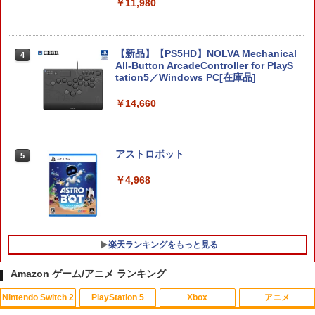
バッグスイッチ 2 収納ケース Switch 収
￥11,980
納バッグ 保護ケース 耐衝撃 防水 軽量 ポ
ータブル 付属 携帯ケース 収納袋
￥1,211
【新品】【PS5HD】NOLVA Mechanical
4
All-Button ArcadeController for PlayS
tation5／Windows PC[在庫品]
【お買い物マラソン期間限定♪最大30％O
￥14,660
4
FF】【tomtoc公式店】 Switch 2対応 ハ
ードケース FancyCase-G05 Nintendo
2025年 スイッチ2モデル用 スリムケース
持ち運び キャリングケース 耐衝撃 薄型
アストロボット
5
ハードポーチ ゲームカード12枚収納 ア
クセサリーポーチ
￥4,968
￥2,653
楽天ランキングをもっと見る
セガ 【Switch2】ツーポイントミュージ
5
アム [POT-P-AAS5A NSW2 ツ-ポイント
Amazon ゲーム/アニメ ランキング
ミュ-ジアム]
Nintendo Switch 2
PlayStation 5
Xbox
アニメ
￥3,490
【中古】【Blu−ray】プリンセスコネク
1