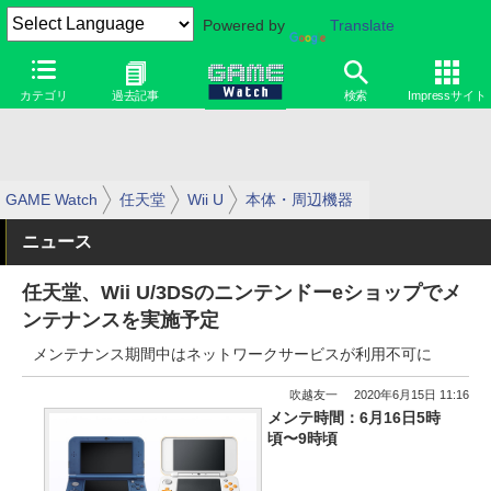
Powered by
Translate
カテゴリ
過去記事
検索
Impressサイト
GAME Watch
任天堂
Wii U
本体・周辺機器
ニュース
任天堂、Wii U/3DSのニンテンドーeショップでメ
ンテナンスを実施予定
メンテナンス期間中はネットワークサービスが利用不可に
吹越友一
2020年6月15日 11:16
メンテ時間：6月16日5時
頃〜9時頃