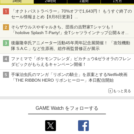
1時間
24時間
1週間
1カ月
「オクトパストラベラー」70%オフで1,643円！ もうすぐ終了の
セール情報まとめ【8月8日更新】
ニンテンドーeショップでは「大神 絶景版」が67%オフで990円
そらザウルスやギャルきち、団長の吉野家Tシャツも！
「hololive Splash T-Party!」全Tシャツラインナップ公開＆オン
ライン販売開始
後藤隆幸氏アニメーター活動45年周年記念展開催！ 「攻殻機動
隊 S.A.C.」など生原画、総作画監督修正が展示
ファミマで「ポケモンフレンダ」ピカチュウ&ゼラオラのフレン
ダピックがもらえるキャンペーン開催！
手塚治虫氏のマンガ「リボンの騎士」を原案とするNetflix映画
「THE RIBBON HERO リボンヒーロー」本日配信開始
もっと見る
GAME Watch をフォローする