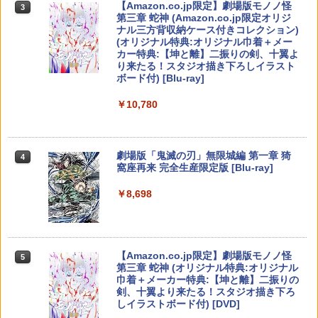
Nintendo Switch 2(日本語・国内専用)
【Amazon.co.jp限定】劇場版モノノ怪
【純正品】ディスクドライブ(CFI-ZDD1
3
3
ゲームソフト スプラトゥーン レイダー
ウスパッド #Unipo サンリオキャラクタ
3
枚入り）)
第三章 蛇神 (Amazon.co.jp限定オリジ
J) PlayStation 5
ス
ーズ マイメロディ[お取寄せ品]
￥8,020
ナル三方背収納ケース付きコレクション)
￥55,491
￥2,963
(オリジナル特典:オリジナル巾着＋メー
￥11,980
￥6,750
￥7,310
カー特典:【坤と離】二振りの剣、十翼よ
【楽天ブックス限定先着特典】「超かぐ
4
り来たる！スタジオ描き下ろしイラスト
や姫！」通常版【Blu-ray】(アクリルコ
【純正品】Xbox 充電式バッテリー + US
4
ボード付) [Blu-ray]
ースター) [ 夏吉ゆうこ ]
B-C ケーブル
【中古】 アサシン クリード ヴァルハ
4
【純正品】DualSense ワイヤレスコン
★11日までP5倍★【累計22,000個突
【中古】Nintendo Switch Lite グレー
ニンテンドープリペイド番号 9000円|オ
4
ラ／PS5
4
4
4
￥10,780
トローラー ミッドナイト ブラック(CFI-
￥6,800
破】【365日完全保証】Switch2 カバー
ンラインコード版
￥2,618
ZCT2J01)
Switch2/Switch通常モデル/Switch 有機
￥16,800
￥3,267
EL対応ドック対応 超薄型 保護ケース 透
￥9,000
明 クリア ニンテンドースイッチ 任天堂
￥10,737
劇場版「鬼滅の刃」無限城編 第一章 猗
4
ハードケース 分離式 着脱簡単 スイッチ
ゾンビランドサガLIVE～フランシュシュ
5
窩座再来 完全生産限定版 [Blu-ray]
セパレート 傷防止 指紋防止
ゆめぎんがフェスティバル～【Blu-ra
【国内正規品】Thrustmaster スラスト
5
y】 [ (V.A.) ]
【中古】PSP go「プレイステーショ
マスター TH8S シフター - PC、PS4、P
ソニー・インタラクティブエンタテイン
ニンテンドープリペイド番号 5000円|オ
5
5
5
￥8,698
￥1,200
ン・ポータブル go」 パール・ホワイト
【純正品】DualSense ワイヤレスコン
S5、PS5 Pro、Xbox One、Xbox Serie
メント 【PS5】Marvel’s Spider-Man 2
ンラインコード版
5
(PSP-N1000PW)
トローラー(CFI-ZCT2J)
s X|S 対応の高精度 H パターン シフター
￥7,920
通常版 [ECJS-00035 PS5 マーベルス
パイダーマン2 ツウジョウ]【MARVELC
￥5,000
orner】
￥18,895
￥10,737
￥14,141
【特典】デジモンストーリー タイムスト
5
【Amazon.co.jp限定】劇場版モノノ怪
5
レンジャー Switch2版(【早期購入封入
￥3,980
第三章 蛇神 (オリジナル特典:オリジナル
特典】プレオーダーパック＋「デジモン
巾着＋メーカー特典:【坤と離】二振りの
カードゲーム」プレイアブルカード)
剣、十翼より来たる！スタジオ描き下ろ
しイラストボード付) [DVD]
￥6,943