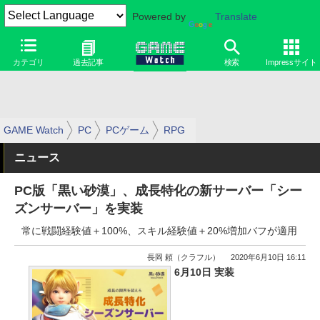
Powered by
Translate
カテゴリ
過去記事
検索
Impressサイト
GAME Watch
PC
PCゲーム
RPG
ニュース
PC版「黒い砂漠」、成長特化の新サーバー「シー
ズンサーバー」を実装
常に戦闘経験値＋100%、スキル経験値＋20%増加バフが適用
長岡 頼（クラフル）
2020年6月10日 16:11
6月10日 実装