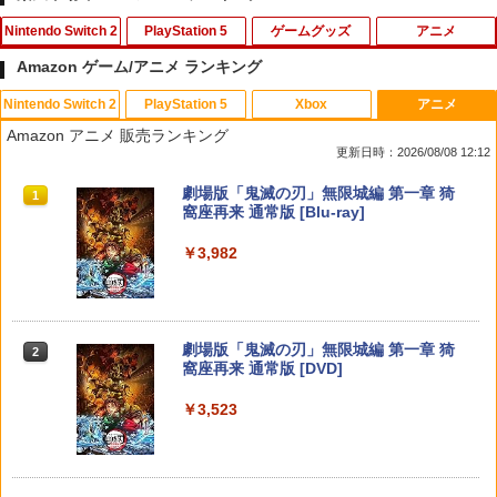
Nintendo Switch 2
PlayStation 5
ゲームグッズ
アニメ
Amazon ゲーム/アニメ ランキング
Nintendo Switch 2
PlayStation 5
Xbox
アニメ
METAL GEAR SOLID : MASTER COLL
PS5コントローラー用 アナログスティッ
【中古】Wii Sports
【中古】【未使用品】トイ・ストーリー
1
1
1
1
Amazon アニメ 販売ランキング
ECTION Vol.2 【Switch2】 RL204-J1
クカバープラス ブラック デュアルセン
3 [DVDのみ]
更新日時：2026/08/08 12:12
ス デュアルショック対応 コロンバスサ
￥350
ークル CC-P5ASP-BK 【メール便送料無
￥5,676
￥2,780
スプラトゥーン レイダース|オンライン
PlayStation 5 デジタル・エディション
【純正品】Xbox ワイヤレス コントロー
劇場版「鬼滅の刃」無限城編 第一章 猗
料】 【最強翌日配送】
1
1
1
1
コード版
日本語専用 Console Language: Japan
ラー + USB-C® ケーブル
窩座再来 通常版 [Blu-ray]
ese only (CFI-2200B01)
￥980
￥5,832
￥8,300
￥3,982
￥55,000
【当店独自で＋P10倍★要エントリー】
家庭用テレビゲーム 麻雀ゲーム テレビ
サマーウォーズ【Blu-ray】 [ 神木隆之介
2
2
2
【中古】[Switch2] スプラトゥーン レイ
接続 RCA端子 電池式 単三乾電池4本 コ
]
ダース(Splatoon Raiders) 任天堂(2026
ード2m 操作パネル 2人打ち 一人用 本格
【中古】【18歳以上対象】アサシン クリ
2
0723)
派 ルール設定 食いタン 裏ドラ カンドラ
【純正品】Xbox ワイヤレス コントロー
ード ミラージュソフト:プレイステーシ
￥4,327
2
スプラトゥーン レイダース -Switch2
劇場版「鬼滅の刃」無限城編 第一章 猗
東風戦 半荘戦 一発 フリテンリーチ ツモ
Beast of Reincarnation -PS5 【特典】
ラー (ロボット ホワイト)
2
2
ョン5ソフト／アクション・ゲーム
2
窩座再来 通常版 [DVD]
ピンフ
プロダクトコード 封入
￥6,720
￥6,446
￥7,681
￥1,620
￥3,523
￥3,500
￥7,286
【中古】【Blu−ray】天空の城ラピュタ /
3
宮崎駿【監督】
【ダイヤ・プラチナ会員様限定！エント
3
リーでポイント10倍！】【メール便発
【純正品】Xbox ワイヤレス コントロー
【特典】夢灯華 -Noctuary- PS5版
3
3
送】【新品】任天堂 Nintendo Switch 2
【新品】【PCET】ゲーミングガラスマ
ラー (カーボンブラック)
￥4,989
(【初回外付特典】ポストカードセット(3
3