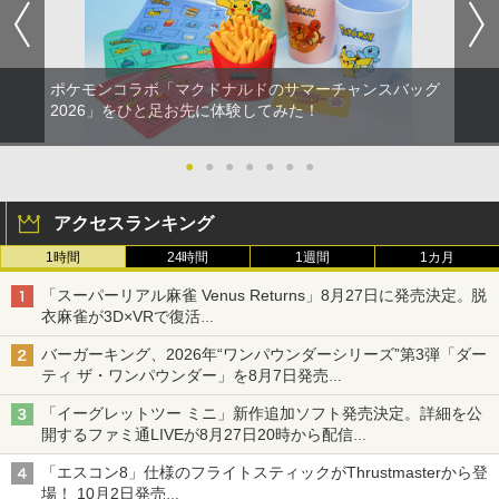
ポケモンコラボ「マクドナルドのサマーチャンスバッグ
2026」をひと足お先に体験してみた！
●
●
●
●
●
●
●
アクセスランキング
1時間
24時間
1週間
1カ月
「スーパーリアル麻雀 Venus Returns」8月27日に発売決定。脱
衣麻雀が3D×VRで復活
発売から2週間は20%オフになるセールが実施
バーガーキング、2026年“ワンパウンダーシリーズ”第3弾「ダー
ティ ザ・ワンパウンダー」を8月7日発売
「特製ガーリックマヨソース」を使用した超大型チーズバーガー
「イーグレットツー ミニ」新作追加ソフト発売決定。詳細を公
開するファミ通LIVEが8月27日20時から配信
シリーズ累計100タイトルへ
「エスコン8」仕様のフライトスティックがThrustmasterから登
場！ 10月2日発売