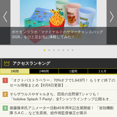
ポケモンコラボ「マクドナルドのサマーチャンスバッグ
2026」をひと足お先に体験してみた！
●
●
●
●
●
●
●
アクセスランキング
1時間
24時間
1週間
1カ月
「オクトパストラベラー」70%オフで1,643円！ もうすぐ終了の
セール情報まとめ【8月8日更新】
ニンテンドーeショップでは「大神 絶景版」が67%オフで990円
そらザウルスやギャルきち、団長の吉野家Tシャツも！
「hololive Splash T-Party!」全Tシャツラインナップ公開＆オン
ライン販売開始
後藤隆幸氏アニメーター活動45年周年記念展開催！ 「攻殻機動
隊 S.A.C.」など生原画、総作画監督修正が展示