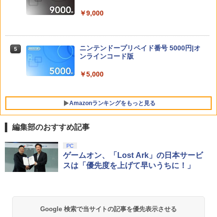
￥6,280
￥16,800
￥3,267
￥9,000
ゾンビランドサガLIVE～フランシュシュ
5
ゆめぎんがフェスティバル～【Blu-ra
[Switch 2] スプラトゥーン レイダース
5
y】 [ (V.A.) ]
【中古】PSP go「プレイステーショ
（ダウンロード版）※4,800ポイントま
ソニー・インタラクティブエンタテイン
ニンテンドープリペイド番号 5000円|オ
5
5
5
ン・ポータブル go」 パール・ホワイト
でご利用可 ■
メント 【PS5】Marvel’s Spider-Man 2
ンラインコード版
(PSP-N1000PW)
￥7,920
通常版 [ECJS-00035 PS5 マーベルス
パイダーマン2 ツウジョウ]【MARVELC
￥6,480
￥5,000
orner】
￥18,895
￥3,980
Amazonランキングをもっと見る
編集部のおすすめ記事
PlayStation 5 デジタル・エディション
【純正品】Xbox ワイヤレス コントロー
劇場版「鬼滅の刃」無限城編 第一章 猗
PC
1
1
1
日本語専用 Console Language: Japan
ラー + USB-C® ケーブル
窩座再来 通常版 [Blu-ray]
ゲームオン、「Lost Ark」の日本サービ
ese only (CFI-2200B01)
スは「優先度を上げて早いうちに！」
￥8,300
￥3,982
￥55,000
【純正品】Xbox ワイヤレス コントロー
2
Google 検索で当サイトの記事を優先表示させる
劇場版「鬼滅の刃」無限城編 第一章 猗
Beast of Reincarnation -PS5 【特典】
ラー (ロボット ホワイト)
2
2