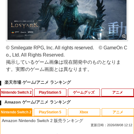
© Smilegate RPG, Inc. All rights reserved. © GameOn C
o., Ltd. All Rights Reserved.
掲示しているゲーム画像は現在開発中のものとなりま
す。実際のゲーム画面とは異なります。
楽天市場 ゲーム/アニメ ランキング
Nintendo Switch 2
PlayStation 5
ゲームグッズ
アニメ
Amazon ゲーム/アニメ ランキング
Nintendo Switch 2
PlayStation 5
Xbox
アニメ
ドラゴンクエストXI 過ぎ去りし時を求
PS5コントローラー用 アナログスティッ
【中古】Wii Sports
【中古】【未使用品】トイ・ストーリー
1
1
1
1
Amazon Nintendo Switch 2 販売ランキング
めて S Switch2版
クカバープラス ブラック デュアルセン
3 [DVDのみ]
更新日時：2026/08/08 12:12
ス デュアルショック対応 コロンバスサ
￥350
ークル CC-P5ASP-BK 【メール便送料無
￥4,930
￥2,780