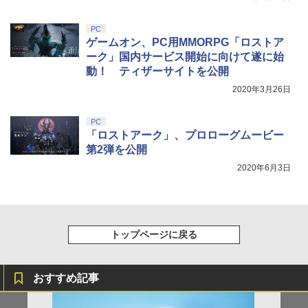
￥10,737
￥14,141
【Amazon.co.jp限定】劇場版モノノ怪
5
PC
第三章 蛇神 (オリジナル特典:オリジナル
ゲームオン、PC用MMORPG「ロストア
巾着＋メーカー特典:【坤と離】二振りの
ーク」国内サービス開始に向けて遂に始
剣、十翼より来たる！スタジオ描き下ろ
動！ ティザーサイトを公開
しイラストボード付) [DVD]
2020年3月26日
￥8,800
PC
「ロストアーク」、プロローグムービー
第2弾を公開
2020年6月3日
トップページに戻る
おすすめ記事