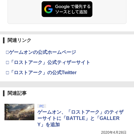
窩座再来 通常版 [DVD]
プロダクトコード 封入
￥7,681
￥3,523
￥7,286
【純正品】Xbox ワイヤレス コントロー
3
ラー (カーボンブラック)
関連リンク
【Amazon.co.jp限定】劇場版モノノ怪
【純正品】ディスクドライブ(CFI-ZDD1
3
3
第三章 蛇神 (Amazon.co.jp限定オリジ
J) PlayStation 5
￥8,020
ナル三方背収納ケース付きコレクション)
□ゲームオンの公式ホームページ
(オリジナル特典:オリジナル巾着＋メー
￥11,980
カー特典:【坤と離】二振りの剣、十翼よ
□「ロストアーク」公式ティザーサイト
り来たる！スタジオ描き下ろしイラスト
【純正品】Xbox 充電式バッテリー + US
4
ボード付) [Blu-ray]
□「ロストアーク」の公式Twitter
B-C ケーブル
【純正品】DualSense ワイヤレスコン
4
￥10,780
トローラー ミッドナイト ブラック(CFI-
￥2,618
ZCT2J01)
関連記事
￥10,737
劇場版「鬼滅の刃」無限城編 第一章 猗
4
PC
窩座再来 完全生産限定版 [Blu-ray]
【国内正規品】Thrustmaster スラスト
ゲームオン、「ロストアーク」のティザ
5
マスター TH8S シフター - PC、PS4、P
ーサイトに「BATTLE」と「GALLER
￥8,698
【純正品】DualSense ワイヤレスコン
S5、PS5 Pro、Xbox One、Xbox Serie
5
Y」を追加
トローラー(CFI-ZCT2J)
s X|S 対応の高精度 H パターン シフター
2020年4月28日