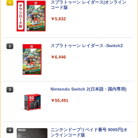
スプラトゥーン レイダース|オンライン
料】 【最強翌日配送】
1
コード版
￥980
￥5,832
FINAL FANTASY VII REBIRTH 【Switc
2
家庭用テレビゲーム 麻雀ゲーム テレビ
サマーウォーズ【Blu-ray】 [ 神木隆之介
h2】 POT-P-ABMTA
2
2
接続 RCA端子 電池式 単三乾電池4本 コ
]
ード2m 操作パネル 2人打ち 一人用 本格
【中古】【18歳以上対象】アサシン クリ
￥5,920
2
派 ルール設定 食いタン 裏ドラ カンドラ
ード ミラージュソフト:プレイステーシ
￥4,327
スプラトゥーン レイダース -Switch2
東風戦 半荘戦 一発 フリテンリーチ ツモ
2
ョン5ソフト／アクション・ゲーム
ピンフ
￥6,446
￥1,620
￥3,500
Nintendo Switch Sports Resort 【Swit
3
【中古】【Blu−ray】天空の城ラピュタ /
ch2】 BEE-P-AACHA
3
宮崎駿【監督】
【特典】夢灯華 -Noctuary- PS5版
￥6,001
3
【新品】【PCET】ゲーミングガラスマ
￥4,989
(【初回外付特典】ポストカードセット(3
3
Nintendo Switch 2(日本語・国内専用)
3
ウスパッド #Unipo サンリオキャラクタ
枚入り）)
ーズ マイメロディ[お取寄せ品]
￥55,491
￥2,963
￥7,310
【当店独自で＋P10倍★要エントリー】
4
【楽天ブックス限定先着特典】「超かぐ
【中古】[Switch2] カルドセプト ビギン
4
や姫！」通常版【Blu-ray】(アクリルコ
ズ Nintendo Switch 2 Edition(ニンテン
ースター) [ 夏吉ゆうこ ]
ドースイッチ2エディション) ネオス(202
【中古】 アサシン クリード ヴァルハ
4
60716)
【中古】Nintendo Switch Lite グレー
ニンテンドープリペイド番号 9000円|オ
ラ／PS5
4
4
￥6,800
ンラインコード版