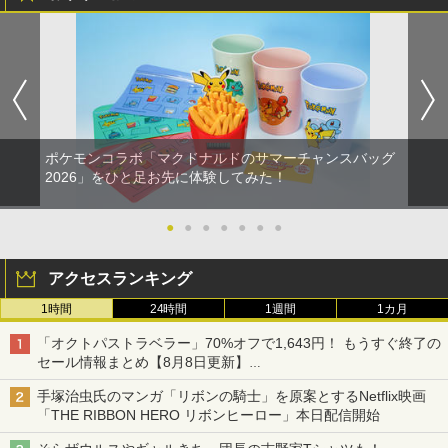
ポケモンコラボ「マクドナルドのサマーチャンスバッグ
2026」をひと足お先に体験してみた！
●
●
●
●
●
●
●
アクセスランキング
1時間
24時間
1週間
1カ月
「オクトパストラベラー」70%オフで1,643円！ もうすぐ終了の
セール情報まとめ【8月8日更新】
ニンテンドーeショップでは「大神 絶景版」が67%オフで990円
手塚治虫氏のマンガ「リボンの騎士」を原案とするNetflix映画
「THE RIBBON HERO リボンヒーロー」本日配信開始