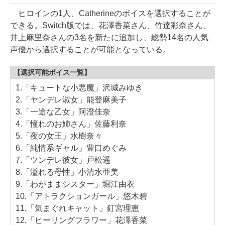
ヒロインの1人、Catherineのボイスを選択することが
できる。Switch版では、花澤香菜さん、竹達彩奈さん、
井上麻里奈さんの3名を新たに追加し、総勢14名の人気
声優から選択することが可能となっている。
【選択可能ボイス一覧】
1.「キュートな小悪魔」沢城みゆき
2.「ヤンデレ淑女」能登麻美子
3.「一途な乙女」阿澄佳奈
4.「憧れのお姉さん」佐藤利奈
5.「夜の女王」水樹奈々
6.「純情系ギャル」豊口めぐみ
7.「ツンデレ彼女」戸松遥
8.「溢れる母性」小清水亜美
9.「わがままシスター」堀江由衣
10.「アトラクションガール」悠木碧
11.「気まぐれキャット」釘宮理恵
12.「ヒーリングフラワー」花澤香菜