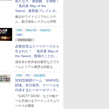
新たな力「腕覚醒」を体験！
「鬼武者 Way of the
Sword」最新版プレイレポー
ト
拠点やワイドリニアのシステ
ム、能力強化システムも判明
PS5
Xbox SX
Switch2
WIN
【特別企画】
必殺技音はスーツケースから
生まれた！ 「鬼武者 Way of
the Sword」開発のこだわり
を目撃！
清水寺や安井金比羅宮などでゲ
ームとリアル風景を比較も
PS5
PC
本日発売
対戦型格闘ゲーム「MARVEL
闘魂」本日発売。マーベルを
代表するヒーローやヴィラン
たちが登場
「GUILTY GEAR」などの格ゲ
ーを手掛けるアークシステムワ
ークスが開発