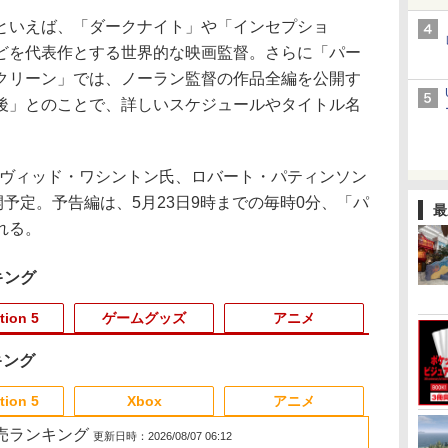
いえば、「ダークナイト」や「インセプショ
どを代表作とする世界的な映画監督。さらに「パー
クリーン」では、ノーラン監督の作品全編を公開す
後」とのことで、詳しいスケジュールやタイトル名
デヴィッド・ワシントン氏、ロバート・パティンソン
開予定。予告編は、5月23日9時までの毎時0分、「パ
最
れる。
キング
tion 5
ゲームグッズ
アニメ
キング
3
3
3
3
4
4
4
4
5
5
5
5
6
6
6
6
tion 5
Xbox
アニメ
 2 販売ランキング
更新日時：2026/08/07 06:12