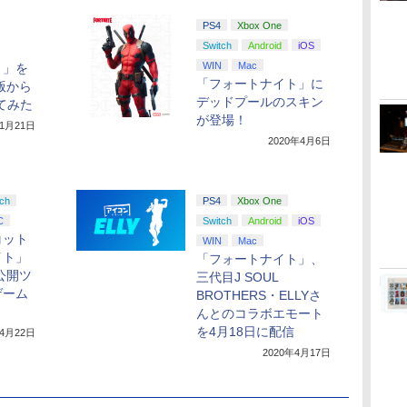
PS4
Xbox One
Switch
Android
iOS
WIN
Mac
ト」を
「フォートナイト」に
ch版から
デッドプールのスキン
てみた
が登場！
11月21日
2020年4月6日
tch
PS4
Xbox One
C
Switch
Android
iOS
コット
WIN
Mac
イト」
「フォートナイト」、
公開ツ
三代目J SOUL
ゲーム
BROTHERS・ELLYさ
んとのコラボエモート
を4月18日に配信
年4月22日
2020年4月17日