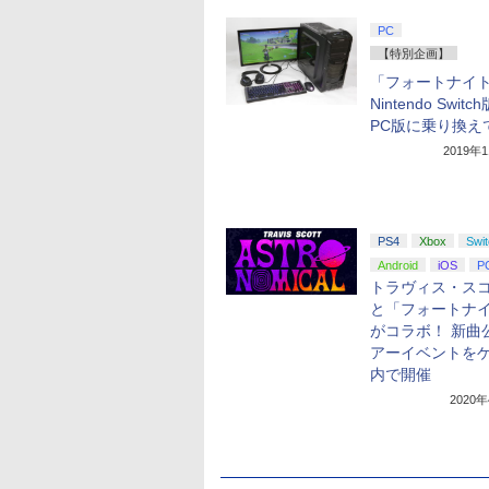
PC
【特別企画】
「フォートナイ
Nintendo Swit
PC版に乗り換え
2019年
PS4
Xbox
Swi
Android
iOS
P
トラヴィス・ス
と「フォートナ
がコラボ！ 新曲
アーイベントを
内で開催
2020