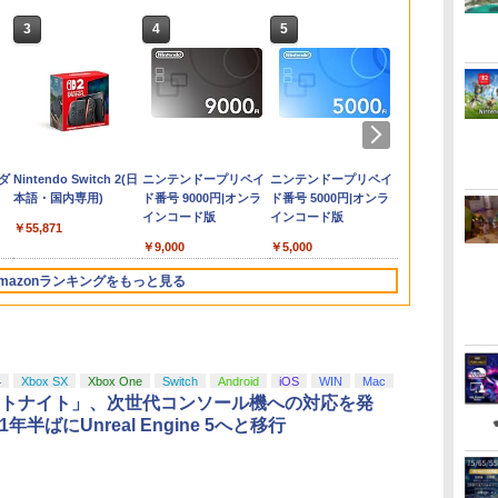
3
4
5
6
ダ
ブ
イ
【中古】Switch2 星の
スパイク・チュンソフ
【楽天ランキング1位入
【楽天ブックス限定先
【ダイヤ・プラチナ会
PlayStation5用カバー
Nintendo Switch 2 背
【楽天ブックス限定先
【新品】Nintendo
【特典】Beast of
Nintendo Switch 2 保
新世紀GPX サイバーフ
任天堂 ゼルダ
【特典】鬼武者 
【中古美品】 
【楽天ブック
コ
カービィ ディスカバ
ト 【封入特典付】
賞】自動タップ機 オー
着特典】ゾンビランド
員様限定！エントリー
リズム ブルー
面 保護 フィルム
着特典+早期予約特
Switch2ソフト ヨッシ
Reincarnation(【永久
護 フィルム OverLay
ォーミュラ BD ALL
レス オブ ザ
the Sword
ライト・ピーク
着特典】ヤマ
理代
リー Nintendo
【PS5】Dune:
トクリッカー 連打装置
サガLIVE～フランシュ
でポイント10倍！】
OverLay 抗菌 Brilliant
典】ラブライブ！スー
ーとフカシギの図鑑
封入特典】プロダクト
Plus for ニンテンドー
ROUNDS
Nintendo Swi
封入特典】プ
イアのゴシッ
に REBEL31
￥5,770
Switch 2 Edition
Awakening （オンラ
USB給電 クリップ式
シュ ゆめぎんがフェス
【メール便発送】【新
for ニンテンドー
パースター!! Liella!
【加納店】
コード)
液晶保護 アンチグレア
COLLECTION ～OVA
Edition【Swi
コード)
Nintendo S
終巻＞【Blu-r
￥6,778
￥5,420
￥1,380
￥9,900
￥6,797
￥1,393
￥24,750
￥6,800
￥7,632
￥1,045
￥30,800
￥7,620
￥7,641
￥5,390
￥10,659
＋ スターリーワール
イン専用） [ELJM-
スマホ自動操作 日本語
ティバル～【Blu-ray】
品】Nintendo
Hydro Ag+ 抗菌 抗ウ
7th LoveLive! ～Fly!
反射防止 非光沢 指紋
Series～【Blu-ray】 [
NXSPAAAAH
ドースイッチ
面写真使用ビ
ダ
Nintendo Switch 2(日
ニンテンドープリペイ
ニンテンドープリペイ
ニンテンドー
ド (ニンテンドースイ
31027 PS5 デュ-ン ア
説明書付き
(アクリルコースター) [
Switch2 ゲームソフト
イルス 高光沢タイプ
MUSIC WORLD♪～
防止
金丸淳一 ]
[NXSPAAAAH
260731-io-1
シート5枚セッ
本語・国内専用)
ド番号 9000円|オンラ
ド番号 5000円|オンラ
ド番号 1000
ッチ2)
ウェイクニング]
iPhone/Android対応
フランシュシュ ]
ヨッシーとフカシギの
Blu-ray BOX【Blu-
インコード版
インコード版
インコード版
いいね/ゲーム周回/ライ
図鑑
ray】(A4クリアファイ
￥55,871
ブ/推し活対応 (ブラッ
ル+アクリルキーホル
￥9,000
￥5,000
￥1,000
ク)
ダー11種セット+B5ス
テッカーシートセット
mazonランキングをもっと見る
(2種1セット)) [ Liella!
]
3
3
3
4
4
4
5
5
5
6
6
6
4
Xbox SX
Xbox One
Switch
Android
iOS
WIN
Mac
トナイト」、次世代コンソール機への対応を発
21年半ばにUnreal Engine 5へと移行