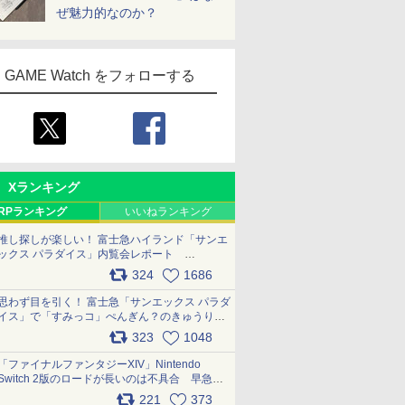
ぜ魅力的なのか？
GAME Watch をフォローする
Xランキング
RPランキング
いいねランキング
推し探しが楽しい！ 富士急ハイランド「サンエ
ックス パラダイス」内覧会レポート
pic.x.com/p718c0QB0k
324
1686
思わず目を引く！ 富士急「サンエックス パラダ
イス」で「すみっコ」ぺんぎん？のきゅうりド
ッグを食べてみた イラストそのままのメニュ
323
1048
ー化に挑戦。これが意外にもおいしい
pic.x.com/Kgl04hZaeg
「ファイナルファンタジーXIV」Nintendo
Switch 2版のロードが長いのは不具合 早急に
アップデートできるよう対応中
221
373