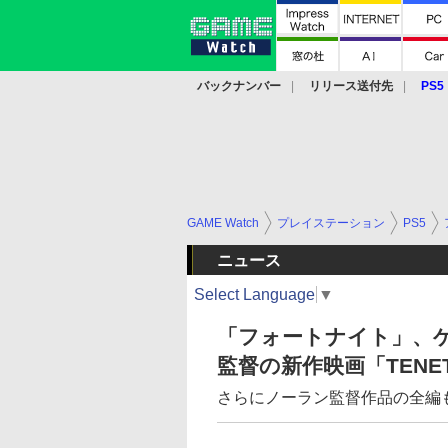
バックナンバー
リリース送付先
PS5
モバイル
eスポーツ
クラウド
PS
GAME Watch
プレイステーション
PS5
ニュース
Select Language
▼
「フォートナイト」、
監督の新作映画「TEN
さらにノーラン監督作品の全編