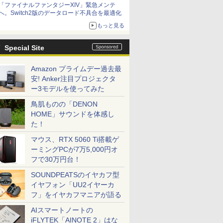
「ファイナルファンタジーXIV」緊急メンテ
アイスカップに入ったスライムやわたぼう、ベ
へ。Switch2版のデータロード不具合を最適化
ビーサタンなどがオリジナルアートで登場
もっと見る
Special Site
Amazon プライムデー過去最
安! Anker注目プロジェクタ
ー3モデルを使ってみた
鳥肌ものの「DENON
HOME」サウンドを体感し
た！
マウス、RTX 5060 Ti搭載ゲ
ーミングPCが7万5,000円オ
フで30万円台！
SOUNDPEATSのイヤカフ型
イヤフォン「UU2イヤーカ
フ」をイヤカフマニアが語る
AIスマートノートの
iFLYTEK「AINOTE 2」はな