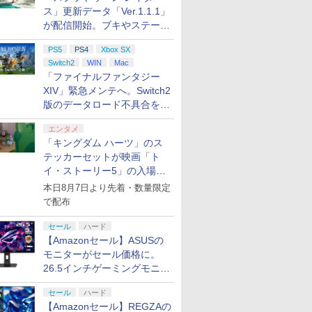
ス」更新データ「Ver.1.1.1」
7
8
9
10
が配信開始。ブキやステージ
に関する不具合を修正
PS5
PS4
Xbox SX
の伝説 ブ
Way of
未開封 ムーン
ス限定先
【新品】SW2 ゼルダの
コーエーテクモゲーム
新劇場版銀魂 -吉原大
[Switch 2] ぽこ あ ポケモン
ゼルダの伝説 ティア
【特典】EA SPORTS
おジャ魔女どれみ♯
【中古】Nintendo Switch
【即納】ゼルダの伝説
【初回特典】グラン
【楽天ブックス限定配
【中古】New 
ドンキーコ
【レビュー
劇場版「鬼
Switch2
WIN
Mac
 ワイルド
(【初回購入
ス -ヴァンパ
トよ永遠
伝説 ティアーズ オブ
ス 【封入特典付】
炎上ー (完全生産限定
エキスパンションパス（ダウ
ーズ オブ ザ キングダ
FC 27 PS5版(【先着
Blu-ray BOX【Blu-
Joy-Con(L) ネオンブル
ブレス オブ ザ ワイル
ド・セフト・オートVI
送パック】【楽天ブッ
3DS LL メタ
ザ 【Switc
ン実施中!
限城編 第
「ファイナルファンタジー
tch 2
ロダクト
クライフ
99 7＜最
ザ キングダム
【PS5】進撃の巨人3
版)【Blu-ray】 [ 杉田
ンロード版）※3,200ポイン
ム Nintendo Switch 2
購入封入特典】DLC引
ray】 [ 千葉千恵巳 ]
ー/(R) ネオンレッド
ド Nintendo Switch 2
[PS5ソフト] (コードイ
クス限定グッズ+楽天
P-AAACA
DualSen
再来(完全
￥24,192
XIV」緊急メンテへ。Switch2
tch 2】
witch ニンテン
ay】(場
Nintendo Switch 2
通常版 [ELJM-31053
智和 ]
トまでご利用可
Edition 【Switch2】
換コード)
Edition Switch 2 【ポ
ンボックス版、配送
ブックス限定先着特典
センス) 
【Blu-ra
￥7,750
￥8,220
￥7,722
￥4,400
￥7,830
￥8,329
￥57,499
￥19,514
￥7,860
￥9,800
￥11,880
￥7,900
￥9,980
￥8,690
 ゲームソフト
ジュアル
Edition【送料別。メー
PS5 シンゲキノキョジ
NXS-P-AXN7B
スト投函】
日：2026年11月12日
+他】劇場版モノノ怪
ントローラー
晴 ]
版のデータロード不具合を最
プリペイ
ニンテンドープリペイ
ぽこ あ ポケモン エキ
ニンテンドープリペイ
ニンテンド
]
8-fuz 万代Net店
ト)
ル便・宅配便 配送方
ン 3 ツウジョウ]
～、プレイ開始日：
第三章 蛇神【Blu-
正 【中古
適化
円|オンラ
ド番号 500円|オンライ
スパンションパス|オン
ド番号 2000円|オンラ
ド番号 30
法選択】
2026年11月19日) 【初
ray】(2Lキャラファイ
エンタメ
ンコード版
ラインコード版
インコード版
インコード
回購入封入特典】：ヴ
ンマット+スマホショ
「キングダム ハーツ」のス
ィンテージ・バイスシ
ルダー+【坤と離】二
￥500
￥4,400
￥2,000
￥3,000
テッカーセットが映画「ト
ティパック
振りの剣、十翼より来
イ・ストーリー5」の入場特
たる！スタジオ描き下
典として配布決定！
ろしイラストボード) [
本日8月7日より先着・数量限定
神谷浩史 ]
で配布
セール
ハード
7
7
7
8
8
8
9
9
9
10
10
10
【Amazonセール】ASUSの
モニターがセール価格に。
26.5インチゲーミングモニタ
ー「ROG Strix OLED
セール
ハード
XG27ACDMS」限定モデルも
【Amazonセール】REGZAの
お買い得