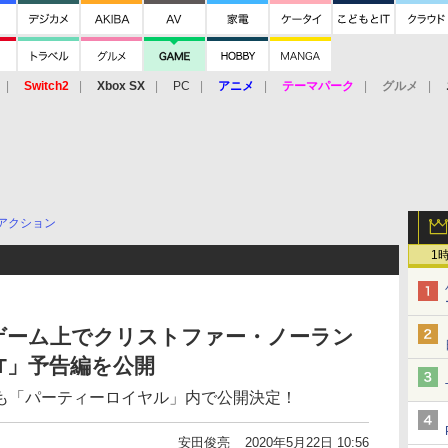
Switch2
Xbox SX
PC
アニメ
テーマパーク
グルメ
 Vita
3DS
アーケード
VR
アクション
1
ゲーム上でクリストファー・ノーラン
ET」予告編を公開
も「パーティーロイヤル」内で公開決定！
安田俊亮
2020年5月22日 10:56