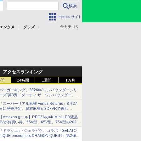
Impress サイト
全カテゴリ
エンタメ
グッズ
アクセスランキング
時間
24時間
1週間
1カ月
バーガーキング、2026年“ワンパウンダーシリ
ーズ”第3弾「ダーティ ザ・ワンパウンダー」を
8月7日発売
「スーパーリアル麻雀 Venus Returns」8月27
「特製ガーリックマヨソース」を使用した超大
日に発売決定。脱衣麻雀が3D×VRで復活
型チーズバーガー
発売から2週間は20%オフになるセールが実施
【Amazonセール】REGZAの4K Mini LED液晶
TVがお買い得。55V型、65V型、75V型の2026
年モデルがラインナップ
「ドラクエ」×ジェラピケ、コラボ「GELATO
PIQUE encounters DRAGON QUEST」第2弾が
本日発売