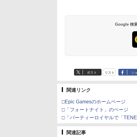
イステーション ス
eSir G7 HE 有線
版モノノ怪 第三章
【Amazon.co.jp限
HyperX Clutch
ヤマトよ永遠に
PlayStation 5 デジタ
【純正品】Xbox ワイ
【Amazon.co.jp限
Beast of
Xbox プリペイドカ
劇場版「鬼滅の刃」
チケット 15,000円
ムコントローラー
[Blu-ray]
定】 Logicool G ハン
Gladiate Xbox公式ラ
REBEL3199 7 [Blu-
ル・エディション 日本
ヤレス コントローラー
定】劇場版モノノ怪 第
Reincarnation -PS5
ド 5,000円 デジタル
限城編 第一章 猗窩
ンラインコード版
X Series X|S
コン G923 グランツー
イセンス ゲーミング
ray]
語専用 Console
+ USB-C® ケーブル
三章 蛇神
【特典】プロダクト
ード 【旧 Xbox ギ
来 通常版 [Blu-ray]
900
X One Windows
リスモ7 Forza
コントローラー 有線
Language: Japanese
(Amazon.co.jp限定オ
ード 封入
カード】 [オンライ
Google
,000
在庫切れです。
￥38,800
￥4,731
￥8,760
￥55,000
￥8,300
￥10,780
￥7,286
￥5,000
￥3,964
/11用 PCコントロー
Horizon 6 G923d
日本正規代理店品
only (CFI-2200B01)
リジナル三方背収納ケ
コード]
ゲームパッド ホー
6L366AA
ース付きコレクション)
果スティック付き
(オリジナル特典:オリ
オゲームコントロ
ジナル巾着＋メーカー
ー（ブラック）
特典:【坤と離】二振り
の剣、十翼より来た
る！スタジオ描き下ろ
しイラストボード付)
[Blu-ray]
ポスト
リスト
シ
関連リンク
□Epic Gamesのホームページ
□「フォートナイト」のページ
□「パーティーロイヤルで「TEN
関連記事