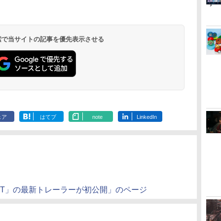
ー
無
【純正品】ディスクド
【純正品】Xbox ワイ
劇場版「鬼滅の刃」無
【純正品】DualSense
【純正品】Xbox 充電
劇場版「鬼滅の刃」無
【純正品】DualSense
【純正品】Xbox ワイ
【Amazon.co.jp限
プレイステー
【純正品】Xbox
【Amazon.co
コ
座再
ライブ(CFI-ZDD1J)
ヤレス コントローラー
限城編 第一章 猗窩座再
ワイヤレスコントロー
式バッテリー + USB-C
限城編 第一章 猗窩座
ワイヤレスコントロー
ヤレス コントローラー
定】劇場版モノノ怪 第
トアチケット 10
ワイヤレス 
定】劇場版モ
コ
フト
PlayStation 5
(ロボット ホワイト)
来 通常版 [DVD]
ラー ミッドナイト ブ
ケーブル
再来 完全生産限定版
ラー(CFI-ZCT2J)
(カーボンブラック)
三章 蛇神 (オリジナル
オンラインコ
ラー Series 2
三章 蛇神 (
ン
ラック(CFI-ZCT2J01)
[Blu-ray]
特典:オリジナル巾着＋
Edition (ホ
特典:オリジ
 検索で当サイトの記事を優先表示させる
￥11,849
￥7,681
￥3,523
￥10,737
￥2,618
￥8,698
￥10,737
￥8,020
￥8,800
￥10,000
￥18,754
￥9,900
メーカー特典:【坤と
メーカー特典
離】二振りの剣、十翼
離】二振りの
より来たる！スタジオ
より来たる！
描き下ろしイラストボ
描き下ろしイ
ード付) [DVD]
ード付) [Blu-r
ェア
はてブ
note
LinkedIn
ET」の最新トレーラーが初公開」のページ