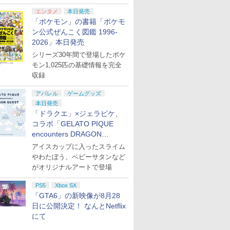
エンタメ
本日発売
「ポケモン」の書籍「ポケモ
ン公式ぜんこく図鑑 1996-
2026」本日発売
シリーズ30年間で登場したポケ
モン1,025匹の基礎情報を完全
収録
アパレル
ゲームグッズ
本日発売
「ドラクエ」×ジェラピケ、
コラボ「GELATO PIQUE
encounters DRAGON
QUEST」第2弾が本日発売
アイスカップに入ったスライム
やわたぼう、ベビーサタンなど
がオリジナルアートで登場
PS5
Xbox SX
「GTA6」の新映像が8月28
日に公開決定！ なんとNetflix
にて