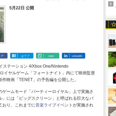
5月22日 公開
ェア
はてブ
note
LinkedIn
テーション 4/Xbox One/Nintendo
/PC用バトルロイヤルゲーム「フォートナイト」内にて映画監督
作映画「TENET」の予告編を公開した。
ゲームモード「パーティーロイヤル」上で実施さ
ル」には「ビッグスクリーン」と呼ばれる巨大なバ
ており、これまでに
音楽ライブイベント
が実施され