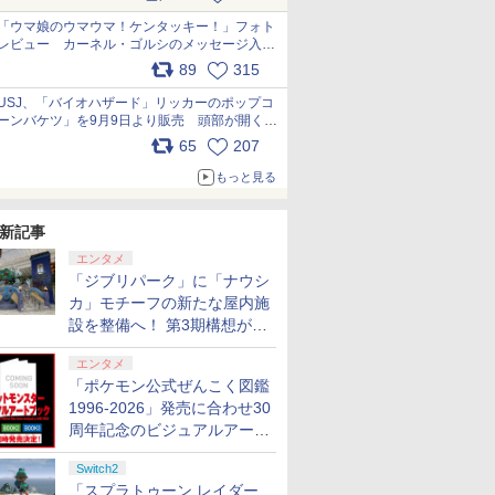
pic.x.com/s9S3nRCAGa
「ウマ娘のウマウマ！ケンタッキー！」フォト
レビュー カーネル・ゴルシのメッセージ入り
パッケージや描き下ろしトレカなどが登場
89
315
pic.x.com/PjnkR9vkXl
USJ、「バイオハザード」リッカーのポップコ
ーンバケツ」を9月9日より販売 頭部が開く仕
組み。味は恐怖を堪のう「味噌フレーバー」
65
207
pic.x.com/81MuXGahVM
もっと見る
新記事
エンタメ
「ジブリパーク」に「ナウシ
カ」モチーフの新たな屋内施
設を整備へ！ 第3期構想が公
開
エンタメ
「ポケモン公式ぜんこく図鑑
1996-2026」発売に合わせ30
周年記念のビジュアルアート
7
7
7
7
8
8
8
8
9
9
9
9
10
10
10
ブック3冊同時発売が決定
Switch2
「スプラトゥーン レイダー