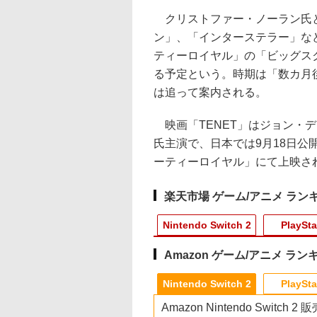
クリストファー・ノーラン氏と
ン」、「インターステラー」な
ティーロイヤル」の「ビッグス
る予定という。時期は「数カ月
は追って案内される。
映画「TENET」はジョン・
氏主演で、日本では9月18日公
ーティーロイヤル」にて上映さ
楽天市場 ゲーム/アニメ ラン
Nintendo Switch 2
PlaySta
Amazon ゲーム/アニメ ラン
9
10
10
10
1
1
1
1
2
2
2
2
Nintendo Switch 2
PlaySta
Amazon Nintendo Switch