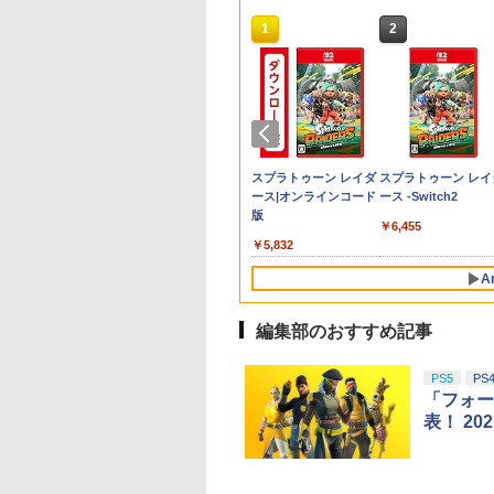
10
1
2
o Switch
納】ゼルダの伝説
回特典】グラン
天ブックス限定配
【中古】New ニンテンドー
ドンキーコング バナン
【レビューキャンペー
劇場版「鬼滅の刃」無
【 Nintendo Switch2
【送料無料】
【中古】学園へヴン お
【中古】Blu-ray▼メア
スプラトゥーン レイ
R-Type Dimensions
Newスーパーマリオ
劇場アニメ『ベルサ
ネオンブル
ス オブ ザ ワイル
セフト・オートVI
ック】【楽天ブッ
3DS LL メタリックブラック
ザ 【Switch2】 BEE-
ン実施中!】
限城編 第一章 猗窩座
ケース対応 】Switch2
(18in1)PS5 コントロー
かわりっ! ベスト版
リーと秘密の王国 3D
ース
III PS5版
ラザーズWii ノコノ
ユのばら』 通常版
レッド
intendo Switch 2
S5ソフト] (コードイ
限定グッズ+楽天
P-AAACA
DualSense (デュアル
再来(完全生産限定版)
用 ケース 専用収納ボッ
ラー 修理 ps5 コントロ
ブルーレイディスク 3D
エアホッケー
【Blu-ray】 [ 池田
￥24,192
￥350
￥6,507
￥5,105
tion Switch 2 【ポ
ックス版、配送
クス限定先着特典
センス) ワイヤレスコ
【Blu-ray】 [ 吾峠呼世
クス フルセット対応ケ
ーラー 修理キット ps5
再生専用 レンタル落ち
子 ]
860
800
,880
￥7,900
￥9,980
￥8,690
￥5,900
￥1,479
￥971
￥1,254
￥4,469
投函】
2026年11月12日
】劇場版モノノ怪
ントローラー SONY 純
晴 ]
ース 防水ナイロン スイ
コントローラー ゴム 交
ケース無
テンドープリペイ
ニンテンドープリペイ
スプラトゥーン レイダ
スプラトゥーン レイ
プレイ開始日：
章 蛇神【Blu-
正 【中古】
ッチ ケース 大容量 防
換 導電性 L1 L2 R1 R2
号 2000円|オンラ
ド番号 3000円|オンラ
ース|オンラインコード
ース -Switch2
6年11月19日) 【初
y】(2Lキャラファイ
水 防塵 耐衝撃 全面保
トリガー ブラック スプ
コード版
インコード版
版
入封入特典】：ヴ
ット+スマホショ
護 ギフト 多機能ゲーム
リング付き 互換部品
￥6,455
テージ・バイスシ
ー+【坤と離】二
ケース ゲームカード収
PS5コントローラー交
000
￥3,000
￥5,832
パック
の剣、十翼より来
納可能 まとめ収納バッ
換用ボタン
！スタジオ描き下
グ 大容量タイプ
A
イラストボード) [
浩史 ]
編集部のおすすめ記事
10
10
10
1
1
1
2
2
2
PS5
PS
「フォー
表！ 20