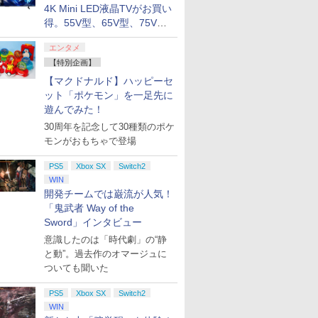
4K Mini LED液晶TVがお買い
ション ス
 Elite
.jp限
PlayStation 5 デジタ
【国内正規品】
『映画 ラブライブ！蓮
プレイステーション ス
Xbox プリペイドカー
劇場版「鬼滅の刃」無
プレイステーション ス
GameSir G7 HE 有線
劇場版モノノ怪 第三章
【Amazon.
HyperX Cl
ヤマトよ永
得。55V型、65V型、75V型
,000円|
コントロー
ノノ怪 第
ル・エディション 日本
Thrustmaster スラス
ノ空女学院スクールア
トアチケット 3,000円|
ド 2,000円 デジタルコ
限城編 第一章 猗窩座再
トアチケット 15,000円
ゲームコントローラー
蛇神 [Blu-ray]
定】 Logic
Gladiate
REBEL3199
の2026年モデルがラインナ
ード版
 Core
オリジナル
語専用 (CFI-2200B01)
トマスター TH8S シフ
イドルクラブ Bloom
オンラインコード版
ード 【旧 Xbox ギフト
来 完全生産限定版
|オンラインコード版
XBOX Series X|S
コン G92
イセンス 
ray]
￥9,900
エンタメ
ワイト)
ナル巾着＋
+ ディスクドライブ
ター - PC、PS4、
Garden Party』Blu-
カード】 [オンライン
[DVD]
XBOX One Windows
リスモ7 Fo
コントロー
ップ
￥66,849
￥14,141
￥8,589
￥3,000
￥2,000
￥7,828
￥15,000
現在在庫切れです。
￥38,800
￥4,731
￥8,760
:【坤と
(CFI-ZDD1J) セット
PS5、PS5 Pro、Xbox
ray（特装限定版）
コード]
10/11用 PCコントロー
Horizon 6
日本正規代
【特別企画】
剣、十翼
One、Xbox Series X|S
ラーゲームパッド ホー
6L366AA
【マクドナルド】ハッピーセ
スタジオ
対応の高精度 H パター
ル効果スティック付き
ット「ポケモン」を一足先に
ラストボ
ン シフター
ビデオゲームコントロ
遊んでみた！
ay]
ーラー（ブラック）
30周年を記念して30種類のポケ
モンがおもちゃで登場
PS5
Xbox SX
Switch2
WIN
開発チームでは巌流が人気！
「鬼武者 Way of the
Sword」インタビュー
意識したのは「時代劇」の“静
と動”。過去作のオマージュに
ついても聞いた
PS5
Xbox SX
Switch2
WIN