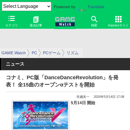
Powered by
Translate
カテゴリ
過去記事
検索
Impressサイト
GAME Watch
PC
PCゲーム
リズム
ニュース
コナミ、PC版「DanceDanceRevolution」を発
表！ 全15曲のオープンαテストを開始
吹越友一
2020年5月14日 17:08
5月14日 開始