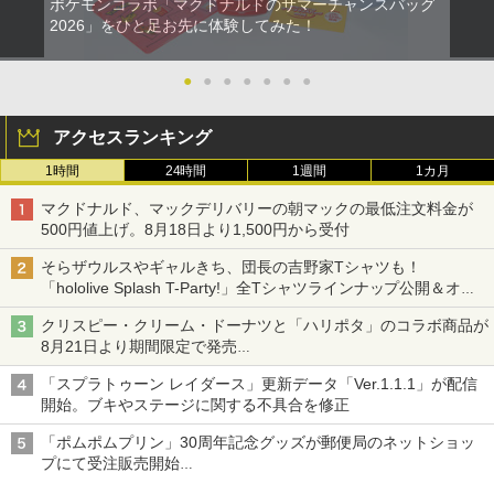
ポケモンコラボ「マクドナルドのサマーチャンスバッグ
2026」をひと足お先に体験してみた！
●
●
●
●
●
●
●
アクセスランキング
1時間
24時間
1週間
1カ月
マクドナルド、マックデリバリーの朝マックの最低注文料金が
500円値上げ。8月18日より1,500円から受付
そらザウルスやギャルきち、団長の吉野家Tシャツも！
「hololive Splash T-Party!」全Tシャツラインナップ公開＆オン
ライン販売開始
クリスピー・クリーム・ドーナツと「ハリポタ」のコラボ商品が
8月21日より期間限定で発売
組分け帽子ドーナツなど見た目も楽しい商品が登場
「スプラトゥーン レイダース」更新データ「Ver.1.1.1」が配信
開始。ブキやステージに関する不具合を修正
「ポムポムプリン」30周年記念グッズが郵便局のネットショッ
プにて受注販売開始
「おもちもちもちクッション」など今年だけの限定商品が登場