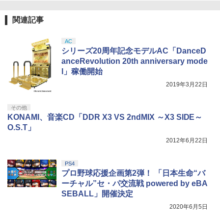
トローラー ミッドナイト ブラック(CFI-
ンラインコード版
ZCT2J01)
￥8,020
関連記事
￥9,000
￥10,737
劇場版「鬼滅の刃」無限城編 第一章 猗
4
AC
窩座再来 完全生産限定版 [Blu-ray]
【純正品】Xbox Elite ワイヤレス コン
5
シリーズ20周年記念モデルAC「DanceD
トローラー Series 2 Core Edition (ホワ
ニンテンドープリペイド番号 5000円|オ
5
￥8,698
anceRevolution 20th anniversary mode
【純正品】DualSense ワイヤレスコン
イト)
ンラインコード版
5
l」稼働開始
トローラー(CFI-ZCT2J)
￥18,500
￥5,000
2019年3月22日
￥10,737
【Amazon.co.jp限定】劇場版モノノ怪
5
その他
第三章 蛇神 (オリジナル特典:オリジナル
KONAMI、音楽CD「DDR X3 VS 2ndMIX ～X3 SIDE～
巾着＋メーカー特典:【坤と離】二振りの
O.S.T」
剣、十翼より来たる！スタジオ描き下ろ
しイラストボード付) [DVD]
2012年6月22日
￥8,800
PS4
プロ野球応援企画第2弾！ 「日本生命“バ
ーチャル”セ・パ交流戦 powered by eBA
SEBALL」開催決定
2020年6月5日