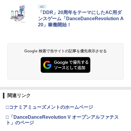
スプラトゥーン レイダース|オンライン
PlayStation 5 デジタル・エディション
【純正品】Xbox ワイヤレス コントロー
【Amazon.co.jp限定】劇場版モノノ怪
AC
1
1
1
1
コード版
日本語専用 Console Language: Japan
ラー + USB-C® ケーブル
第三章 蛇神 (Amazon.co.jp限定オリジ
「DDR」20周年をテーマにしたAC用ダ
ese only (CFI-2200B01)
ナル三方背収納ケース付きコレクション)
ンスゲーム「DanceDanceRevolution A
(オリジナル特典:オリジナル巾着＋メー
￥5,832
￥8,300
20」稼働開始！
カー特典:【坤と離】二振りの剣、十翼よ
￥55,000
り来たる！スタジオ描き下ろしイラスト
ボード付) [Blu-ray]
【純正品】Xbox ワイヤレス コントロー
2
￥10,780
スプラトゥーン レイダース -Switch2
Beast of Reincarnation -PS5 【特典】
ラー (ロボット ホワイト)
2
2
Google 検索で当サイトの記事を優先表示させる
プロダクトコード 封入
￥6,445
￥7,681
￥7,286
劇場版「鬼滅の刃」無限城編 第一章 猗
2
窩座再来 通常版 [Blu-ray]
【純正品】Xbox 充電式バッテリー + US
3
￥3,964
B-C ケーブル
Nintendo Switch 2(日本語・国内専用)
【純正品】ディスクドライブ(CFI-ZDD1
3
3
J) PlayStation 5
関連リンク
￥2,618
￥55,871
￥11,849
□コナミアミューズメントのホームページ
劇場版「鬼滅の刃」無限城編 第一章 猗
3
窩座再来 通常版 [DVD]
□「DanceDanceRevolution V オープンアルファテス
【純正品】Xbox ワイヤレス コントロー
ト」のページ
4
￥3,523
【純正品】DualSense ワイヤレスコン
ラー (カーボンブラック)
ニンテンドープリペイド番号 9000円|オ
4
4