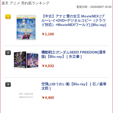
楽天 アニメ 売れ筋ランキング
更新日時：2026/08/07 20:00
【新品】Switch2 eFootball Kick-Off!
[メール便OK]【新品】【PS5】CRYSTA
GBC用 レトロコレクションケース 5枚
【中古】アナと雪の女王 MovieNEX [ブ
1
1
1
1
【メール便】
R -クライスタ- ［PS5版］[在庫品]
ゲームボーイ ソフト ケース ゲーム 収納
ルーレイ+DVD+デジタルコピー（クラウ
ケース 高透明 簡単組立 PP素材 日本製 3
ド対応）+MovieNEXワールド] [Blu-ray]
Aカンパニー RCC-GBCASE-5P 【メー
￥3,800
￥2,560
ル便送料無料】
￥1,100
￥880
テーブルモード専用 ポータブルUSBハブ
【SQUARE ENIX】【中古品】スクウェ
機動戦士ガンダムSEED FREEDOM(通常
2
2
2
スタンド 2ポート for Nintendo Switch
ア・エニックス『ドラゴンクエストVII R
版)【Blu-ray】 [ 矢立肇 ]
2
eimagined』ELJM-30807 PS5 ゲームソ
3DO ファイアボール【新品】
2
フト 1週間保証【中古】
￥4,032
￥3,980
￥1,200
￥3,296
空飛ぶゆうれい船【Blu-ray】 [ 石ノ森章
3
スクウェア・エニックス ドラゴンクエス
太郎 ]
3
Nintendo Switch2 専用 NGC+USB ハブ
3
トXI 過ぎ去りし時を求めて S【Switch
[メール便OK]【新品】【PS5】メタファ
3
冷却ファン付き ゲームキューブコントロ
2】 POTPAANVA [POTPAANVA]
ー：リファンタジオ［PS5版］[在庫品]
￥4,400
ーラー 接続 USB ハブ スイッチ2 アクセ
サリー 周辺機器 SWITCH2 ◇AL-NS257
￥4,920
￥4,050
1【メール便】