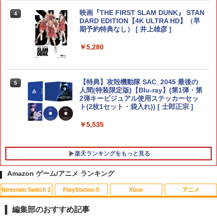
￥2,580
映画『THE FIRST SLAM DUNK』 STAN
4
ドラゴンクエストXI 過ぎ去りし時を求
DARD EDITION【4K ULTRA HD】（早
4
【中古】PS5ソフト アサシン クリード
めて S Switch2版
期予約特典なし） [ 井上雄彦 ]
4
シャドウズ スタンダードエディション
任天堂 amiibo マンタロー スプラトゥー
4
【佐々店】
￥4,930
￥5,280
ンシリーズ ※大量購入時には納期にお時
間がかかる場合があります
￥5,000
￥2,600
【当店独自で＋P10倍★要エントリー】
【特典】攻殻機動隊 SAC_2045 最後の
5
5
【中古】[Switch2] ドラゴンクエストVII
人間(特装限定版)【Blu-ray】(第1弾・第
【特典】METAL GEAR SOLID : MASTE
Reimagined(ドラクエ7 リイマジンド)
2弾キービジュアル使用ステッカーセッ
5
R COLLECTION Vol.2 PS5版(【早期購
スクウェア・エニックス(20260205)
ト(2枚1セット・袋入れ)) [ 士郎正宗 ]
Switch2 ケース レザーケース スイッチ2
5
入封入特典】DLCチラシ)
Nintendo 対応 スイッチ スイッチツー
￥5,080
￥5,535
シンプル ミニマル PUレザー 革 カバー
￥5,742
ポーチ ストラップ付属 オシャレ ソフト
収納 ガジェットケース クリスマス ギフ
ト プレゼント 送料無料
楽天ランキングをもっと見る
￥3,480
Amazon ゲーム/アニメ ランキング
Nintendo Switch 2
PlayStation 5
Xbox
アニメ
編集部のおすすめ記事