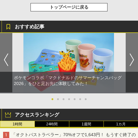
トップページに戻る
おすすめ記事
ポケモンコラボ「マクドナルドのサマーチャンスバッグ
2026」をひと足お先に体験してみた！
●
●
●
●
●
●
●
アクセスランキング
1時間
24時間
1週間
1カ月
「オクトパストラベラー」70%オフで1,643円！ もうすぐ終了の