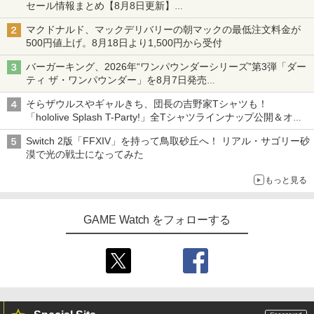
セール情報まとめ【8月8日更新】
ニンテンドーeショップでは「大神 絶景版」が67%オフで990円
マクドナルド、マックデリバリーの朝マックの最低注文料金が
500円値上げ。8月18日より1,500円から受付
バーガーキング、2026年“ワンパウンダーシリーズ”第3弾「ダー
ティ ザ・ワンパウンダー」を8月7日発売
「特製ガーリックマヨソース」を使用した超大型チーズバーガー
そらザウルスやギャルきち、団長の吉野家Tシャツも！
「hololive Splash T-Party!」全Tシャツラインナップ公開＆オン
ライン販売開始
Switch 2版「FFXIV」を持って鳥取砂丘へ！ リアル・サゴリー砂
漠で光の戦士になってみた
もっと見る
GAME Watch をフォローする