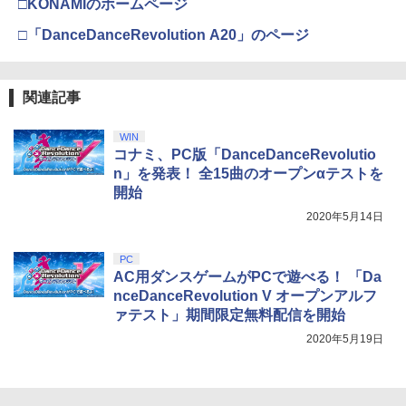
□KONAMIのホームページ
劇場版「鬼滅の刃」無限城編 第一章 猗
□「DanceDanceRevolution A20」のページ
3
窩座再来 通常版 [DVD]
￥3,523
関連記事
WIN
コナミ、PC版「DanceDanceRevolutio
劇場版「鬼滅の刃」無限城編 第一章 猗
4
n」を発表！ 全15曲のオープンαテストを
窩座再来 完全生産限定版 [Blu-ray]
開始
￥8,698
2020年5月14日
PC
AC用ダンスゲームがPCで遊べる！ 「Da
【Amazon.co.jp限定】劇場版モノノ怪
5
nceDanceRevolution V オープンアルフ
第三章 蛇神 (オリジナル特典:オリジナル
ァテスト」期間限定無料配信を開始
巾着＋メーカー特典:【坤と離】二振りの
剣、十翼より来たる！スタジオ描き下ろ
2020年5月19日
しイラストボード付) [DVD]
￥8,800