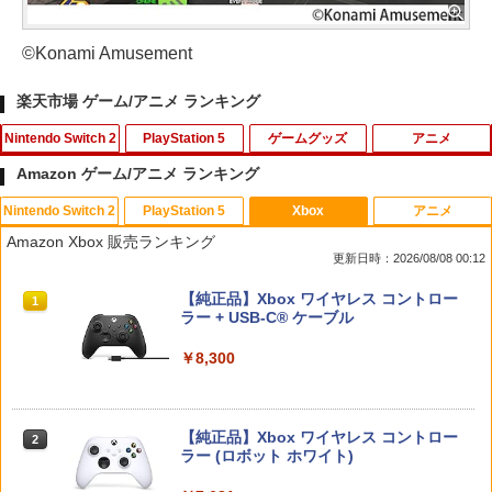
©Konami Amusement
楽天市場 ゲーム/アニメ ランキング
Nintendo Switch 2
PlayStation 5
ゲームグッズ
アニメ
Amazon ゲーム/アニメ ランキング
Nintendo Switch 2
PlayStation 5
Xbox
アニメ
Switch2 保護フィルム スイッチ2 保護フ
【中古】ドラゴンズドグマ 2ソフト:プレ
劇場版「鬼滅の刃」無限城編 第一章 猗
1
1
1
Amazon Xbox 販売ランキング
ィルム switch2 フィルム Switch2 ガラ
イステーション5ソフト／アクション・
窩座再来(通常版)【Blu-ray】 [ 吾峠呼世
更新日時：2026/08/08 00:12
スフィルム スイッチ2 フィルム ガイド
ゲーム
晴 ]
貼り付け キット カバー Switch 2 本体
スプラトゥーン レイダース|オンライン
PlayStation 5 デジタル・エディション
【純正品】Xbox ワイヤレス コントロー
アクセサリー Nintendo Switch2 ケース
1
1
1
￥1,910
￥3,960
コード版
日本語専用 Console Language: Japan
ラー + USB-C® ケーブル
可 透明 ブルーライト カット 99％ FIRM
ese only (CFI-2200B01)
E
￥5,832
￥8,300
￥55,000
￥1,000
ソニー・インタラクティブエンタテイン
劇場版モノノ怪 唐傘【Blu-ray】 [ 中村
2
2
メント スティックモジュール（DualSen
健治 ]
se Edge(TM) ワイヤレスコントローラー
【純正品】Xbox ワイヤレス コントロー
用） [CFI-ZSM1G PS5 デュアルセンス
2
￥8,044
スプラトゥーン レイダース -Switch2
Beast of Reincarnation -PS5 【特典】
ラー (ロボット ホワイト)
2
楽天1位 switch2 保護フィルム【他全機
エッジ スティックモジュール]
2
2
プロダクトコード 封入
種】【2枚目半額&ケーブルもらえる】ス