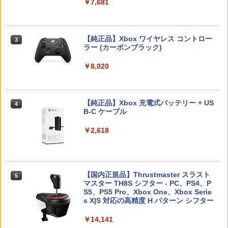
￥6,449
イッチ2 保護フィルム switch2 フィルム
￥7,681
￥2,679
Switch2 ガラスフィルム スイッチ Switc
￥7,286
h 保護フィルム 有機el ブルーライトカッ
「少女☆歌劇 レヴュースタァライト」2
3
ト シート 本体 ガラス lite ケース カバー
ndスタァライブ “Starry Desert”【Blu-r
保護 画面 液晶保護 画面保護
ay】 [ スタァライト九九組 ]
【純正品】Xbox ワイヤレス コントロー
テイクツー・インタラクティブ・ジャパ
3
3
ラー (カーボンブラック)
ン 【PS5】『NBA 2K26』BEST PRICE
Nintendo Switch 2(日本語・国内専用)
￥1,000
【純正品】ディスクドライブ(CFI-ZDD1
3
3
[ELJM-30885 PS5 NBA 2K26 レンカ]
￥8,141
J) PlayStation 5
￥8,020
￥55,871
￥4,060
￥11,849
【2,600件レビュー突破！】 Switch2 カ
3
劇場版モノノ怪 第二章 火鼠【Blu-ray】
4
バー 超薄 ドック対応 クリアケース 強化
[ 鈴木清崇 ]
【純正品】Xbox 充電式バッテリー + US
4
ガラスフィルム付属タイプあり Nintend
B-C ケーブル
PlayStation5用カバー リズム ブルー
4
o Switch2/Switch 有機EL/通常モデル対
【純正品】DualSense ワイヤレスコン
ニンテンドープリペイド番号 9000円|オ
4
￥8,761
4
応 保護ケース 分離式設計 着脱簡単 耐衝
トローラー ミッドナイト ブラック(CFI-
ンラインコード版
￥2,618
￥5,770
撃 (ボタンカバー*2付)
ZCT2J01)
￥9,000
￥1,580
￥10,737
「少女☆歌劇 レヴュースタァライト」3r
5
【初回特典付き】【2027年02月12日発
5
dスタァライブ“Starry Diamond”【Blu-
【国内正規品】Thrustmaster スラスト
5
売】 PLAION｜プレイオン トゥームレイ
ray】 [ スタァライト九九組 ]
マスター TH8S シフター - PC、PS4、P
ニンテンドープリペイド番号 5000円|オ
ダー：レガシー・オブ・アトランティス
5
P20倍★薄くてじょうぶな Switch2 ケー
【純正品】DualSense ワイヤレスコン
S5、PS5 Pro、Xbox One、Xbox Serie
4
ンラインコード版
5
【PS5】
ス Switch / Switch2 inklink公式 収納ケ
トローラー(CFI-ZCT2J)
s X|S 対応の高精度 H パターン シフター
￥9,149
ース キャリングケース 耐衝撃 スイッチ
￥5,000
￥7,420
スイッチ2 Switch Switch2 ケース ポー
￥10,737
￥14,141
チ カバー バッグ バック ポータブル Nint