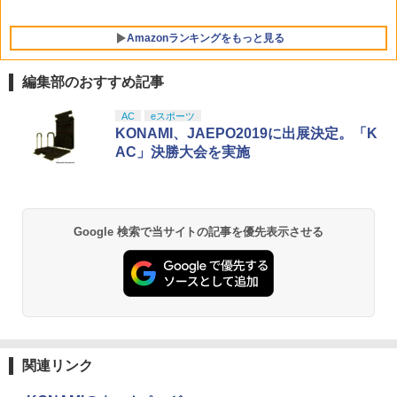
endo ニンテンドー スイッチ 可愛い か
わいい Switch2 保護フィルム
Amazonランキングをもっと見る
￥1,480
編集部のおすすめ記事
【Amazon.co.jp限定】劇場版モノノ怪
AC
eスポーツ
1
任天堂 【Switch2】Nintendo Switch 2
5
第三章 蛇神 (Amazon.co.jp限定オリジ
KONAMI、JAEPO2019に出展決定。「K
キャリングケース [BEE-A-PSSAA NSW
ナル三方背収納ケース付きコレクション)
AC」決勝大会を実施
2 キャリングケ-ス]
(オリジナル特典:オリジナル巾着＋メー
カー特典:【坤と離】二振りの剣、十翼よ
￥2,980
り来たる！スタジオ描き下ろしイラスト
ボード付) [Blu-ray]
Google 検索で当サイトの記事を優先表示させる
￥10,780
劇場版「鬼滅の刃」無限城編 第一章 猗
2
窩座再来 通常版 [Blu-ray]
￥3,982
関連リンク