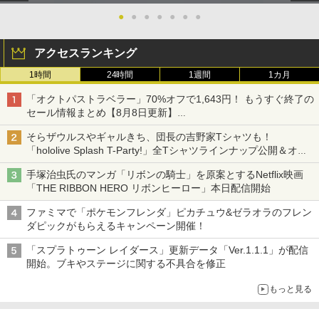
●
●
●
●
●
●
●
アクセスランキング
1時間
24時間
1週間
1カ月
「オクトパストラベラー」70%オフで1,643円！ もうすぐ終了の
セール情報まとめ【8月8日更新】
ニンテンドーeショップでは「大神 絶景版」が67%オフで990円
そらザウルスやギャルきち、団長の吉野家Tシャツも！
「hololive Splash T-Party!」全Tシャツラインナップ公開＆オン
ライン販売開始
手塚治虫氏のマンガ「リボンの騎士」を原案とするNetflix映画
「THE RIBBON HERO リボンヒーロー」本日配信開始
ファミマで「ポケモンフレンダ」ピカチュウ&ゼラオラのフレン
ダピックがもらえるキャンペーン開催！
「スプラトゥーン レイダース」更新データ「Ver.1.1.1」が配信
開始。ブキやステージに関する不具合を修正
もっと見る