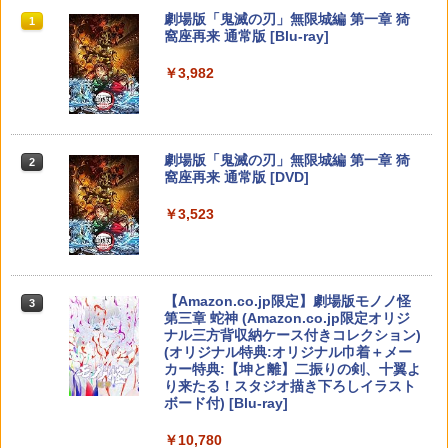
個入り
タジオ
￥7,880
スプラトゥーン レイダース|オンライン
PlayStation 5 デジタル・エディション
【純正品】Xbox ワイヤレス コントロー
劇場版「鬼滅の刃」無限城編 第一章 猗
1
1
1
1
コード版
日本語専用 Console Language: Japan
ラー + USB-C® ケーブル
窩座再来 通常版 [Blu-ray]
￥1,280
￥789
ese only (CFI-2200B01)
【中古】Splatoon 2 (スプラトゥーン2)
2
￥5,832
￥8,300
￥3,982
- Switch
￥55,000
桃太郎電鉄2 〜あなたの町も きっとあ
2
る〜 Nintendo Switch 2 Edition 東日本
【中古】Wo Long： Fallen Dynastyソ
【バーゲンセール】【中古】Blu-ray▼
￥1,253
2
2
編＋西日本編 【Switch2】 NXS-P-A8K
フト:プレイステーション5ソフト／ロー
サマーウォーズ ブルーレイディスク レ
RD
【純正品】Xbox ワイヤレス コントロー
ルプレイング・ゲーム
ンタル落ち
2
スプラトゥーン レイダース -Switch2
劇場版「鬼滅の刃」無限城編 第一章 猗
Beast of Reincarnation -PS5 【特典】
ラー (ロボット ホワイト)
2
2
2
窩座再来 通常版 [DVD]
プロダクトコード 封入
￥7,890
￥1,360
￥1,159
￥6,446
￥7,681
アクラス｜Aclass FC/SFC/NEWFC/PC
3
￥3,523
￥7,286
E/MD用 ACアダプタVer.2 SASP-0311
コーエーテクモゲームス 【Switch2】ゼ
【中古】【18歳以上対象】アサシン クリ
【中古】ベイマックス MovieNEX[純正
￥1,400
3
3
3
ルダ無双 封印戦記 通常版 [BEE-P-AA
【純正品】Xbox ワイヤレス コントロー
ード ミラージュソフト:プレイステーシ
ブルーレイ＋純正ケース]
3
GAA NSW2 ゼルダムソウ フウインセン
ラー (カーボンブラック)
ョン5ソフト／アクション・ゲーム
Nintendo Switch 2(日本語・国内専用)
【Amazon.co.jp限定】劇場版モノノ怪
【純正品】ディスクドライブ(CFI-ZDD1
3
3
キ ツウジョウ]
3
￥1,280
第三章 蛇神 (Amazon.co.jp限定オリジ
J) PlayStation 5
￥8,020
￥1,620
ナル三方背収納ケース付きコレクション)
￥55,491
￥7,900
PS5 Slim / PS5 Pro シリーズ用 横置きス
4
(オリジナル特典:オリジナル巾着＋メー
￥11,980
タンド ディスクドライブ 搭載 非搭載 モ
カー特典:【坤と離】二振りの剣、十翼よ
デル 両対応 水平 新型プレステ5 アクセ
り来たる！スタジオ描き下ろしイラスト
サリー 横型スタンド 放熱 PlayStation5
【中古】【Blu−ray】この世界の片隅
【純正品】Xbox 充電式バッテリー + US
PRO FREAK V2 プロフリーク PS5 PS4
4
4
4
ボード付) [Blu-ray]
◇ALW-GP-525 | プレステ5 プレーステ
【特典】ほの暮しの庭 switch2版(【初
に ブックレット付 / 片渕須直【監督】
B-C ケーブル
NS pro Yellow ( イエロー ) 凸型 FPS 無
4
ーション5 本体 横向き スタンド ゲーム
【純正品】DualSense ワイヤレスコン
回外付特典】切り取れるクリアカード)
ニンテンドープリペイド番号 9000円|オ
4
段階高さ調節 profreek バージョン2 PS4
4
￥10,780
スタンド 横置き コンパクト
トローラー ミッドナイト ブラック(CFI-