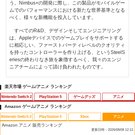
う。Nimbus+の開発に際し、この製品がモバイルゲー
ムでのパフォーマンスにおける新たな世界基準となる
べく、様々な新機能を投入しています。
すべてのR&D、デザインそしてエンジニアリング
は、Appleデバイスでのゲームプレイをサポートする
に相応しい、ファーストパーティレベルのクオリティ
を持ったコントローラーを作り上げる、というSteelS
eriesの終わりなき旅を象徴するべく、我々のエンジ
ニアチームによって請け負われたものです。
楽天市場 ゲーム/アニメ ランキング
Nintendo Switch 2
PlayStation 5
ゲームグッズ
アニメ
Amazon ゲーム/アニメ ランキング
Nintendo Switch 2
PlayStation 5
Xbox
アニメ
ポケモン 【Switch2】ぽこ あ ポケモン
鬼エイム 指サック ゲーム スマホ ゲーミ
【中古】グレイテストナイン
【中古】2．カンフー・パンダ 3Dスーパ
1
1
1
1
Amazon アニメ 販売ランキング
[POT-P-AAB5A NSW2 ポコ ア ポケモン]
ング FPS 音ゲー 荒野行動 PUBG Apex
ーセット 【ブルーレイ】／ジャック・ブ
更新日時：2026/08/08 12:12
CoD 高感度 銀繊維 手汗対策 鬼サック 6
ラックブルーレイ／海外アニメ・定番ス
￥845