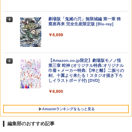
ンラインコード版
PS5 nintendo switch プロコン対応【定
￥1,412
￥2,618
ZCT2J01)
形外郵便のみ送料無料】Playstation 5
￥8,118
￥1,480
特許取得済み 日本製 しまリス堂
￥9,000
￥10,737
劇場版「鬼滅の刃」無限城編 第一章 猗
4
￥1,999
窩座再来 完全生産限定版 [Blu-ray]
【中古】 Blu－ray ファインディング・
【国内正規品】Thrustmaster スラスト
5
5
【当店独自で＋P10倍★要エントリー】
Switch2 ケース 即納 スイッチ2 Nintend
ニモ MovieNEX / アニメ / Happinet [Bl
マスター TH8S シフター - PC、PS4、P
ニンテンドープリペイド番号 5000円|オ
5
5
5
￥8,698
【中古】[Switch2] マリオカート ワール
o Switch Lite 対応 スイッチ スイッチツ
u-ray]【宅配便出荷】
【純正品】DualSense ワイヤレスコン
S5、PS5 Pro、Xbox One、Xbox Serie
ンラインコード版
5
ド 任天堂(20250605)
ー ニンテンドー カバー ポーチ キャリン
トローラー(CFI-ZCT2J)
s X|S 対応の高精度 H パターン シフター
PRO FREAK V2 Aoi （通常版）プロフ
5
グケース 新型 ジョイコン ソフト ケーブ
￥1,494
リーク PS5 PS4 NS pro Aoi 凹型 FPS
￥5,000
ルなど 収納可能 ギフト プレゼント シン
￥8,280
￥10,737
￥14,141
無段階高さ調節 profreek バージョン2 P
プル 無地 黒 ピンク 黄色 赤 青 送料無料
S4 PS5 nintendo switch プロコン対応
【Amazon.co.jp限定】劇場版モノノ怪
5
【定形外郵便のみ送料無料】Playstatio
第三章 蛇神 (オリジナル特典:オリジナル
￥1,100
n 5 特許取得済み 日本製 しまリス堂
巾着＋メーカー特典:【坤と離】二振りの
剣、十翼より来たる！スタジオ描き下ろ
￥1,999
しイラストボード付) [DVD]
￥8,800
Amazonランキングをもっと見る
編集部のおすすめ記事