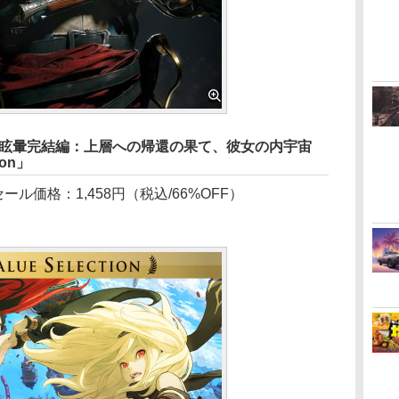
2/重力的眩暈完結編：上層への帰還の果て、彼女の内宇宙
ion」
ール価格：1,458円（税込/66%OFF）