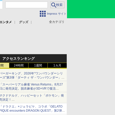
Impress サイト
全カテゴリ
エンタメ
グッズ
アクセスランキング
時間
24時間
1週間
1カ月
バーガーキング、2026年“ワンパウンダーシリ
ーズ”第3弾「ダーティ ザ・ワンパウンダー」を
8月7日発売
「スーパーリアル麻雀 Venus Returns」8月27
「特製ガーリックマヨソース」を使用した超大
日に発売決定。脱衣麻雀が3D×VRで復活
型チーズバーガー
発売から2週間は20%オフになるセールが実施
マクドナルド、ハッピーセット「ポケモン」発
売決定！
ポケモン30周年記念で30匹が大集合
「ドラクエ」×ジェラピケ、コラボ「GELATO
PIQUE encounters DRAGON QUEST」第2弾が
本日発売