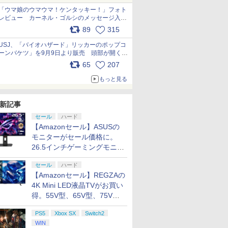
「ウマ娘のウマウマ！ケンタッキー！」フォト
レビュー カーネル・ゴルシのメッセージ入り
パッケージや描き下ろしトレカなどが登場
89
315
pic.x.com/PjnkR9vkXl
USJ、「バイオハザード」リッカーのポップコ
ーンバケツ」を9月9日より販売 頭部が開く仕
組み。味は恐怖を堪のう「味噌フレーバー」
65
207
pic.x.com/81MuXGahVM
もっと見る
新記事
セール
ハード
【Amazonセール】ASUSの
モニターがセール価格に。
26.5インチゲーミングモニタ
ー「ROG Strix OLED
セール
ハード
XG27ACDMS」限定モデルも
【Amazonセール】REGZAの
お買い得
4K Mini LED液晶TVがお買い
得。55V型、65V型、75V型
の2026年モデルがラインナ
PS5
Xbox SX
Switch2
ップ
WIN