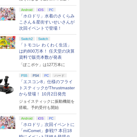
Android
iOS
PC
「ホロドリ」水着のさくらみ
こさん＆星街すいせいさんが
次回イベントで登場！
Switch2
Switch
「トモコレ わくわく生活」
は約800万本！ 任天堂の決算
資料で販売本数が発表
「ぽこポケ」は127万本に
PS5
PS4
PC
ハード
「エスコン8」仕様のフライ
トスティックがThrustmaster
から登場！ 10月2日発売
ジョイスティックに振動機能を
搭載。予約受付も開始
Android
iOS
PC
「ホロドリ」次回イベントに
「miComet」参戦!? 本日18
時にイベント詳細＆登場タレ