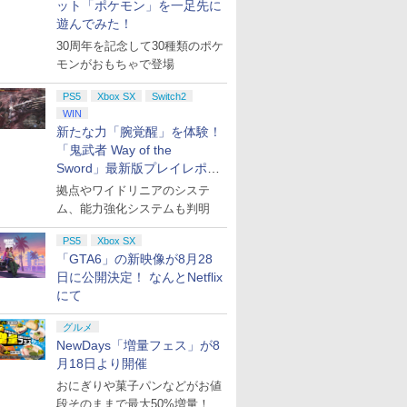
ット「ポケモン」を一足先に
遊んでみた！
30周年を記念して30種類のポケ
モンがおもちゃで登場
PS5
Xbox SX
Switch2
WIN
新たな力「腕覚醒」を体験！
「鬼武者 Way of the
Sword」最新版プレイレポー
ト
拠点やワイドリニアのシステ
ム、能力強化システムも判明
PS5
Xbox SX
「GTA6」の新映像が8月28
日に公開決定！ なんとNetflix
にて
グルメ
NewDays「増量フェス」が8
月18日より開催
おにぎりや菓子パンなどがお値
段そのままで最大50%増量！