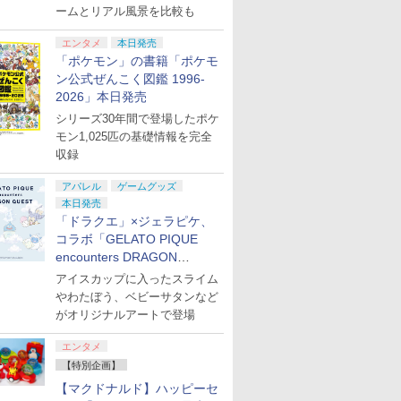
ームとリアル風景を比較も
エンタメ
本日発売
「ポケモン」の書籍「ポケモ
ン公式ぜんこく図鑑 1996-
2026」本日発売
シリーズ30年間で登場したポケ
モン1,025匹の基礎情報を完全
収録
アパレル
ゲームグッズ
本日発売
「ドラクエ」×ジェラピケ、
コラボ「GELATO PIQUE
encounters DRAGON
QUEST」第2弾が本日発売
アイスカップに入ったスライム
やわたぼう、ベビーサタンなど
がオリジナルアートで登場
エンタメ
【特別企画】
【マクドナルド】ハッピーセ