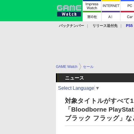
バックナンバー
リリース送付先
PS5
モバイル
eスポーツ
クラウド
PS
GAME Watch
セール
ニュース
Select Language
▼
対象タイトルがすべて1,5
「Bloodborne Play
ブラック フラッグ」な