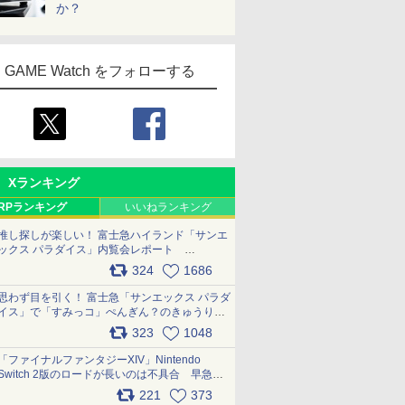
か？
GAME Watch をフォローする
Xランキング
RPランキング
いいねランキング
推し探しが楽しい！ 富士急ハイランド「サンエ
ックス パラダイス」内覧会レポート
pic.x.com/p718c0QB0k
324
1686
思わず目を引く！ 富士急「サンエックス パラダ
イス」で「すみっコ」ぺんぎん？のきゅうりド
ッグを食べてみた イラストそのままのメニュ
323
1048
ー化に挑戦。これが意外にもおいしい
pic.x.com/Kgl04hZaeg
「ファイナルファンタジーXIV」Nintendo
Switch 2版のロードが長いのは不具合 早急に
アップデートできるよう対応中
221
373
pic.x.com/s9S3nRCAGa