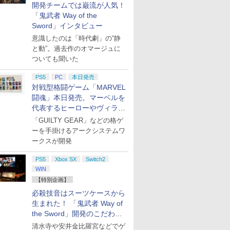
開発チームでは巌流が人気！
「鬼武者 Way of the
Sword」インタビュー
意識したのは「時代劇」の“静
と動”。過去作のオマージュに
ついても聞いた
PS5
PC
本日発売
対戦型格闘ゲーム「MARVEL
闘魂」本日発売。マーベルを
代表するヒーローやヴィラン
たちが登場
「GUILTY GEAR」などの格ゲ
ーを手掛けるアークシステムワ
ークスが開発
PS5
Xbox SX
Switch2
WIN
【特別企画】
必殺技音はスーツケースから
生まれた！ 「鬼武者 Way of
the Sword」開発のこだわり
を目撃！
清水寺や安井金比羅宮などでゲ