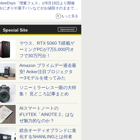
NewDays「増量フェス」が8月18日より開催
アイスカップに入ったスライムやわたぼう、ベ
おにぎりや菓子パンなどがお値段そのままで最
ビーサタンなどがオリジナルアートで登場
大50%増量！
もっと見る
Special Site
マウス、RTX 5060 Ti搭載ゲ
ーミングPCが7万5,000円オ
フで30万円台！
Amazon プライムデー過去最
安! Anker注目プロジェクタ
ー3モデルを使ってみた
ソニーミラーレス一眼の大特
集！ 見どころ記事まとめ
AIスマートノートの
iFLYTEK「AINOTE 2」はな
ぜ魅力的なのか？
総合オーディオブランドに進
化するSHANLINGとは何者