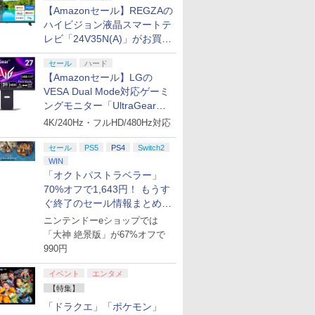
【Amazonセール】REGZAの
ハイビジョン液晶スマートテ
レビ「24V35N(A)」がお買い
得！
セール
ハード
【Amazonセール】LGの
VESA Dual Mode対応ゲーミ
ングモニター「UltraGear
27G850A-B」がお買い得！
4K/240Hz・フルHD/480Hz対応
セール
PS5
PS4
Switch2
WIN
「オクトパストラベラー」
70%オフで1,643円！ もうす
ぐ終了のセール情報まとめ
【8月8日更新】
ニンテンドーeショップでは
「大神 絶景版」が67%オフで
990円
イベント
エンタメ
【特集】
「ドラクエ」「ポケモン」