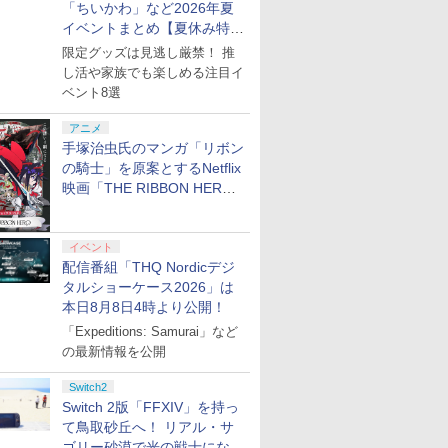
「ちいかわ」など2026年夏
イベントまとめ【夏休み特
集】
限定グッズは見逃し厳禁！ 推
し活や家族でも楽しめる注目イ
ベント8選
アニメ
手塚治虫氏のマンガ「リボン
の騎士」を原案とするNetflix
映画「THE RIBBON HERO
リボンヒーロー」本日配信開
始
イベント
配信番組「THQ Nordicデジ
タルショーケース2026」は
本日8月8日4時より公開！
「Expeditions: Samurai」など
の最新情報を公開
Switch2
Switch 2版「FFXIV」を持っ
て鳥取砂丘へ！ リアル・サ
ゴリー砂漠で光の戦士になっ