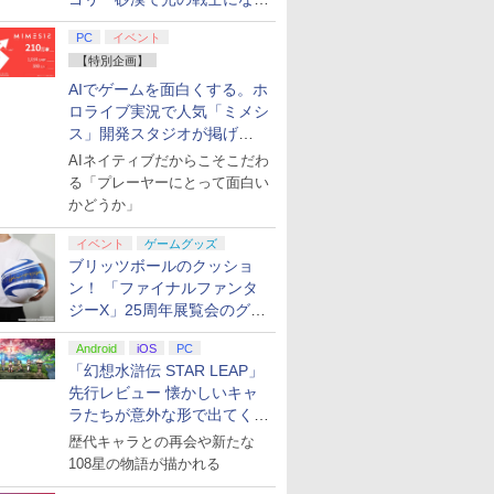
てみた
PC
イベント
【特別企画】
AIでゲームを面白くする。ホ
ロライブ実況で人気「ミメシ
ス」開発スタジオが掲げ
る“AI活用の信念”とは？【講
AIネイティブだからこそこだわ
演レポート】
る「プレーヤーにとって面白い
かどうか」
イベント
ゲームグッズ
ブリッツボールのクッショ
ン！ 「ファイナルファンタ
ジーX」25周年展覧会のグッ
ズ情報が公開
Android
iOS
PC
「幻想水滸伝 STAR LEAP」
先行レビュー 懐かしいキャ
ラたちが意外な形で出てくる
シリーズ完全新作！
歴代キャラとの再会や新たな
108星の物語が描かれる