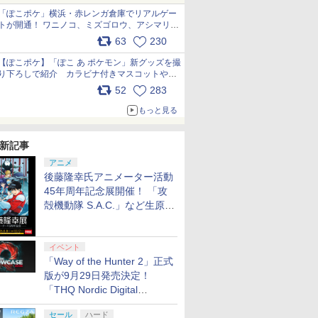
「ぽこポケ」横浜・赤レンガ倉庫でリアルゲー
トが開通！ ワニノコ、ミズゴロウ、アシマリ登
場シーンをレポート pic.x.com/LDgEByVl6D
63
230
【ぽこポケ】「ぽこ あ ポケモン」新グッズを撮
り下ろしで紹介 カラビナ付きマスコットやス
クエアポーチが仲間入り
52
283
pic.x.com/XmVAgBxaW5
もっと見る
新記事
アニメ
後藤隆幸氏アニメーター活動
45年周年記念展開催！ 「攻
殻機動隊 S.A.C.」など生原
画、総作画監督修正が展示
イベント
「Way of the Hunter 2」正式
版が9月29日発売決定！
「THQ Nordic Digital
Showcase 2026」まとめ
セール
ハード