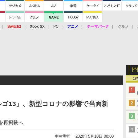
Switch2
Xbox SX
PC
アニメ
テーマパーク
グルメ
 Vita
3DS
アーケード
VR
1
ルゴ13」、新型コロナの影響で当面新
を再掲載へ
中村聖司
2020年5月10日 00:00