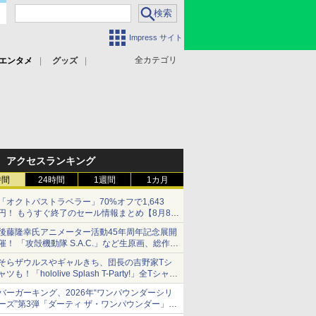
Impress サイト
全カテゴリ
エンタメ
グッズ
アクセスランキング
時間
24時間
1週間
1カ月
「オクトパストラベラー」70%オフで1,643
円！ もうすぐ終了のセール情報まとめ【8月8日
更新】
後藤隆幸氏アニメーター活動45年周年記念展開
ニンテンドーeショップでは「大神 絶景版」が
催！ 「攻殻機動隊 S.A.C.」など生原画、総作画
67%オフで990円
監督修正が展示
そらザウルスやギャルきち、団長の吉野家Tシ
ャツも！「hololive Splash T-Party!」全Tシャツ
ラインナップ公開＆オンライン販売開始
バーガーキング、2026年“ワンパウンダーシリ
ーズ”第3弾「ダーティ ザ・ワンパウンダー」を
8月7日発売