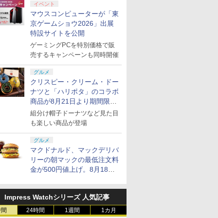
イベント
マウスコンピューターが「東
京ゲームショウ2026」出展
特設サイトを公開
ゲーミングPCを特別価格で販
売するキャンペーンも同時開催
グルメ
クリスピー・クリーム・ドー
ナツと「ハリポタ」のコラボ
商品が8月21日より期間限定
で発売
組分け帽子ドーナツなど見た目
も楽しい商品が登場
グルメ
マクドナルド、マックデリバ
リーの朝マックの最低注文料
金が500円値上げ。8月18日
より1,500円から受付
Impress Watchシリーズ 人気記事
時間
24時間
1週間
1カ月