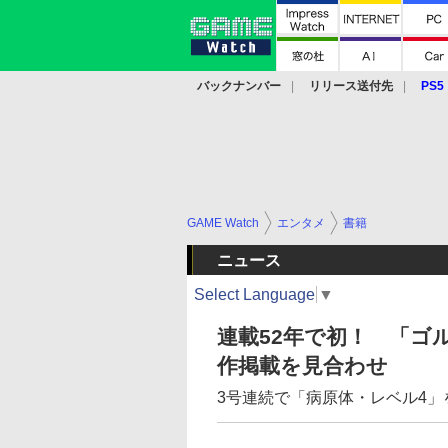
バックナンバー
リリース送付先
PS5
モバイル
eスポーツ
クラウド
PS
GAME Watch
エンタメ
書籍
ニュース
Select Language
▼
連載52年で初！ 「ゴ
作掲載を見合わせ
3号連続で「病原体・レベル4」