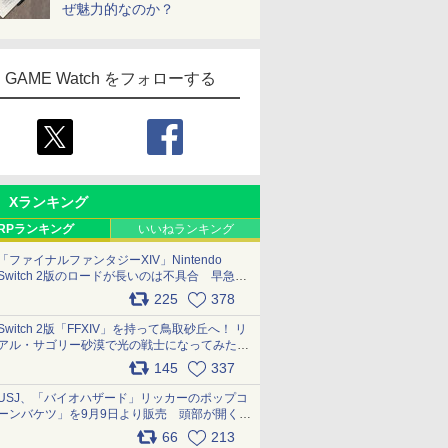
ぜ魅力的なのか？
GAME Watch をフォローする
Xランキング
RPランキング
いいねランキング
「ファイナルファンタジーXIV」Nintendo
Switch 2版のロードが長いのは不具合 早急に
アップデートできるよう対応中
225
378
pic.x.com/s9S3nRCAGa
Switch 2版「FFXIV」を持って鳥取砂丘へ！ リ
アル・サゴリー砂漠で光の戦士になってみた
pic.x.com/qyOfL2uv1n
145
337
USJ、「バイオハザード」リッカーのポップコ
ーンバケツ」を9月9日より販売 頭部が開く仕
組み。味は恐怖を堪のう「味噌フレーバー」
66
213
pic.x.com/81MuXGahVM