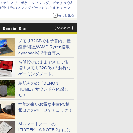
ファミマで「ポケモンフレンダ」ピカチュウ&
「特製ガーリックマヨソース」を使用した超大
ゼラオラのフレンダピックがもらえるキャンペ
型チーズバーガー
ーン開催！
もっと見る
Special Site
メモリ32GBでも予算内。産
経新聞社がAMD Ryzen搭載
dynabookを2千台導入
お値段そのままでメモリ倍
増！メモリ32GBの「お得な
ゲーミングノート」
鳥肌ものの「DENON
HOME」サウンドを体感し
た！
性能の良いお得な中古PC情
報はこのページでチェック！
AIスマートノートの
iFLYTEK「AINOTE 2」はな