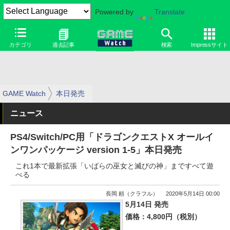
Powered by
Translate
カテゴリ
過去記事
検索
Impressサイト
GAME Watch
本日発売
ニュース
PS4/Switch/PC用「ドラゴンクエストX オールイ
ンワンパッケージ version 1-5」本日発売
これ1本で最新拡張「いばらの巫女と滅びの神」まですべて遊
べる
長岡 頼（クラフル）
2020年5月14日 00:00
5月14日 発売
価格：4,800円（税別）