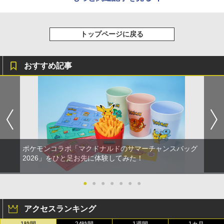
トップページに戻る
おすすめ記事
ポケモンコラボ「マクドナルドのサマーチャンスバッグ
2026」をひと足お先に体験してみた！
●
●
●
●
●
●
●
アクセスランキング