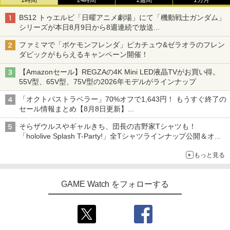
1時間
24時間
1週間
1カ月
BS12 トゥエルビ「日曜アニメ劇場」にて「機動戦士ガンダム」
シリーズが本日8月9日から8週連続で放送
初回は「機動戦士ガンダム【HDリマスター版】」
ファミマで「ポケモンフレンダ」ピカチュウ&ゼラオラのフレン
ダピックがもらえるキャンペーン開催！
【Amazonセール】REGZAの4K Mini LED液晶TVがお買い得。
55V型、65V型、75V型の2026年モデルがラインナップ
「オクトパストラベラー」70%オフで1,643円！ もうすぐ終了の
セール情報まとめ【8月8日更新】
ニンテンドーeショップでは「大神 絶景版」が67%オフで990円
そらザウルスやギャルきち、団長の吉野家Tシャツも！
「hololive Splash T-Party!」全Tシャツラインナップ公開＆オン
ライン販売開始
もっと見る
GAME Watch をフォローする