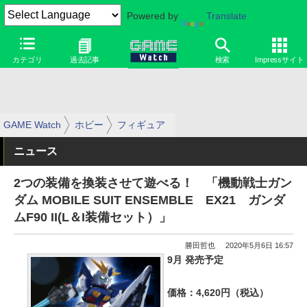
Powered by
Translate
カテゴリ
過去記事
検索
Impressサイト
GAME Watch
ホビー
フィギュア
ニュース
2つの装備を換装させて遊べる！ 「機動戦士ガン
ダム MOBILE SUIT ENSEMBLE EX21 ガンダ
ムF90 II(L＆I装備セット）」
勝田哲也
2020年5月6日 16:57
9月 発売予定
価格：4,620円（税込）