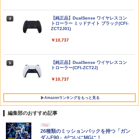
【中古】ドラゴンクエストX 目覚めし五
※当店在庫僅少、次回納期未定 任天堂
4
4
つの種族 オフラインソフト:プレイステ
どうぶつの森amiiboカード 第2弾 1パッ
ーション5ソフト／ロールプレイング・
ク（3枚入り） 【銀行振込不可】
IDOLiSH7 LIVE BEYOND “Op.7 ”【Blu
4
【純正品】DualSense ワイヤレスコン
amiibo すりみ連合セット[フウカ【レイ
ゲーム
ニンテンドープリペイド番号 9000円|オ
4
-ray DAY 2】【Blu-ray】 [ IDOLiSH7 ]
4
4
トローラー ミッドナイト ブラック(CFI-
ダース】/ウツホ【レイダース】/マンタ
ンラインコード版
￥330
ZCT2J01)
ロー【レイダース】]（スプラトゥーンシ
￥3,780
￥6,926
リーズ）
￥9,000
￥10,737
￥8,137
※当店在庫僅少、次回納期未定 任天堂
5
STRASSE キャスター8個セット レーシ
どうぶつの森amiiboカード 第1弾 1パッ
5
ングコックピット[RCZ01/RCZ02]に取付
ク（3枚入り） 【銀行振込不可】
新劇場版「頭文字D」10th Anniversary
ニンテンドープリペイド番号 5000円|オ
5
5
【純正品】DualSense ワイヤレスコン
可 ストッパー付き 固定 移動 ハンコン設
Blu-ray Box【Blu-ray】 [ 宮野真守 ]
ンラインコード版
5
トローラー(CFI-ZCT2J)
【楽天ブックス限定特典+特典】空の軌
置台 [コクピット レースゲーム]
￥330
5
跡 the 2nd Nintendo Switch 2 Edition
￥7,117
￥5,000
(アクリルスタンド2個セット+DLCチラ
￥10,737
￥5,280
シ：NEOブレイサー・アガット+【早期
購入外付特典】DLCチラシ)
Amazonランキングをもっと見る
￥8,950
編集部のおすすめ記事
【純正品】Xbox ワイヤレス コントロー
劇場版「鬼滅の刃」無限城編 第一章 猗
Toy
1
1
ラー + USB-C® ケーブル
窩座再来 通常版 [Blu-ray]
26種類のミッションパックを持つ「ガン
ダムF90」がついにMGに！