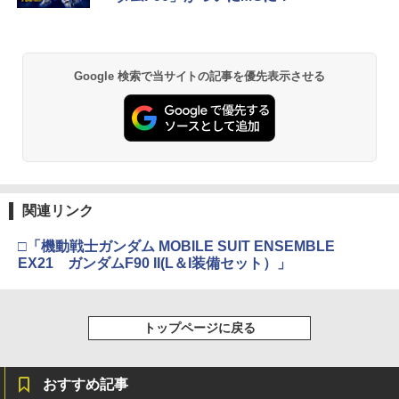
￥8,300
￥3,982
【純正品】Xbox ワイヤレス コントロー
2
Google 検索で当サイトの記事を優先表示させる
劇場版「鬼滅の刃」無限城編 第一章 猗
ラー (ロボット ホワイト)
2
窩座再来 通常版 [DVD]
￥7,681
￥3,523
【純正品】Xbox ワイヤレス コントロー
3
ラー (カーボンブラック)
関連リンク
【Amazon.co.jp限定】劇場版モノノ怪
3
第三章 蛇神 (Amazon.co.jp限定オリジ
￥8,020
ナル三方背収納ケース付きコレクション)
□「機動戦士ガンダム MOBILE SUIT ENSEMBLE
(オリジナル特典:オリジナル巾着＋メー
EX21 ガンダムF90 II(L＆I装備セット）」
カー特典:【坤と離】二振りの剣、十翼よ
り来たる！スタジオ描き下ろしイラスト
【純正品】Xbox 充電式バッテリー + US
4
ボード付) [Blu-ray]
B-C ケーブル
トップページに戻る
￥10,780
￥2,618
おすすめ記事