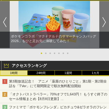
劇場版「鬼滅の刃」無限城編 第一章 猗
4
窩座再来 完全生産限定版 [Blu-ray]
【国内正規品】Thrustmaster スラスト
5
マスター TH8S シフター - PC、PS4、P
￥8,698
S5、PS5 Pro、Xbox One、Xbox Serie
s X|S 対応の高精度 H パターン シフター
￥14,141
『映画 ラブライブ！蓮ノ空女学院スクー
5
ポケモンコラボ「マクドナルドのサマーチャンスバッグ
ルアイドルクラブ Bloom Garden Part
2026」をひと足お先に体験してみた！
y』Blu-ray（特装限定版）
￥8,589
●
●
●
●
●
●
●
アクセスランキング
1時間
24時間
1週間
1カ月
第3期放送記念！ アニメ「薬屋のひとりごと」第1期・第2期全
話を「TVer」にて期間限定で順次無料配信開始
「オクトパストラベラー」70%オフで1,643円！ もうすぐ終了の
セール情報まとめ【8月8日更新】
ニンテンドーeショップでは「大神 絶景版」が67%オフで990円
ファミマで「ポケモンフレンダ」ピカチュウ&ゼラオラのフレン