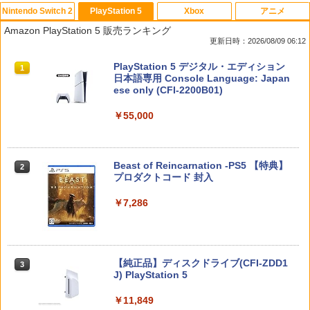
Nintendo Switch 2
PlayStation 5
Xbox
アニメ
任天堂 【Switch2】ゼルダの伝説 ブレス
【SONYライセンス商品】DualSenseR
【中古】戦国BASARA2 英雄外伝 ダブル
【送料無料】劇場版「鬼滅の刃」無限城
1
1
1
1
Amazon PlayStation 5 販売ランキング
オブ ザ ワイルド Nintendo Switch 2 Ed
ワイヤレスコントローラー専用 USB-Cto
パック Best Price! - Wii
編 第一章 猗窩座再来(通常版)【Blu-ra
更新日時：2026/08/09 06:12
ition [NXS-P-AAAAH NSW2 ゼルダノデ
C充電ケーブル【Playstation5対応】
y】/アニメーション[Blu-ray]【返品種別
ンセツ ブレス オブ ザ ワイルド]
A】
￥350
スプラトゥーン レイダース|オンライン
PlayStation 5 デジタル・エディション
1
1
￥2,007
コード版
日本語専用 Console Language: Japan
￥7,710
￥4,400
ese only (CFI-2200B01)
￥5,832
￥55,000
※当店在庫僅少、次回納期未定 任天堂
【中古】 クアリー 〜悪夢のサマーキャ
2
2
どうぶつの森amiiboカード 第4弾 1パッ
ドンキーコング バナンザ [Nintendo Swi
ンプ／PS5
Death Unto Dawn: FINAL FANTASY XI
2
2
ク（3枚入り） 【銀行振込不可】
tch 2 専用][ラッピング不可] R-LOGI
V Original Soundtrack【映像付サント
ラ/Blu-ray Disc Music】【Blu-ray】 [
￥2,783
スプラトゥーン レイダース -Switch2
Beast of Reincarnation -PS5 【特典】
2
ゲーム ミュージック ]
￥330
2
￥7,849
プロダクトコード 封入
￥6,449
￥4,400
￥7,286
【特典】テイルズ オブ エターニア リマ
※当店在庫僅少、次回納期未定 任天堂
3
3
コナミデジタルエンタテインメント 【S
スター PS5版(【早期購入特典】超冒険
どうぶつの森amiiboカード 第3弾 1パッ
3
witch2】桃太郎電鉄2 〜あなたの町も き
お役立ちセット)
ク（3枚入り） 【銀行振込不可】
図書館戦争 革命のつばさBlu-ray特別版
3
っとある〜 Nintendo Switch 2 Edition
【初回限定版】【Blu-ray】 [ 井上麻里奈
Nintendo Switch 2(日本語・国内専用)
【純正品】ディスクドライブ(CFI-ZDD1
3
東日本編＋西日本編 [KDEMOMO2 NSW
3
]
￥3,484
￥330
J) PlayStation 5
2 モモタロウデンテツ2]
￥56,068
￥6,864
￥11,849
￥7,890