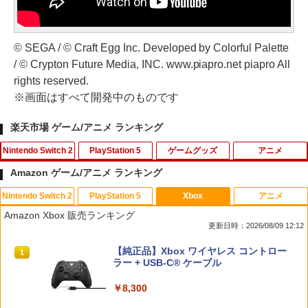
© SEGA / © Craft Egg Inc. Developed by Colorful Palette
/ © Crypton Future Media, INC. www.piapro.net piapro All
rights reserved.
※画面はすべて開発中のものです
楽天市場 ゲーム/アニメ ランキング
Nintendo Switch 2
PlayStation 5
ゲームグッズ
アニメ
Amazon ゲーム/アニメ ランキング
Nintendo Switch 2
PlayStation 5
Xbox
アニメ
ホリ ワイヤレスホリパッド TURBO for
シティーズ：スカイライン リマスター
PS Vita 2000 アナログスティック・スラ
【中古】おそ松さん 第五松（初回生産
1
1
1
1
Amazon Xbox 販売ランキング
Nintendo Switch 2 ルビーマゼンタ [N
ジャパン・スペシャル・エディション
イドパッド修理用基板 部品 パーツ L R
限定版 Blu-ray DISC）/Blu−ray Dis
更新日時：2026/08/09 12:12
SX-134]
互換 黒 ブラック オリジナルウエス スラ
c/EYXA-10744
イドパッド
￥5,591
スプラトゥーン レイダース|オンライン
PlayStation 5 デジタル・エディション
【純正品】Xbox ワイヤレス コントロー
1
1
1
￥7,580
￥272
コード版
日本語専用 Console Language: Japan
ラー + USB-C® ケーブル
￥750
ese only (CFI-2200B01)
￥5,832
￥8,300
￥55,000
RIDE 6
【特典】ドラゴンクエストモンスターズ
猫物語 黒 つばさファミリー 上・下 セッ
2
2
2