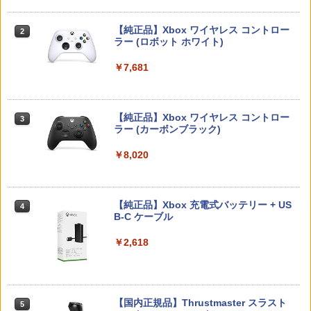
4 枯れ木の国のビアンカ・フローラ S
＼マラソン限定★エントリーでP10倍／S
ト 全巻 完全生産限定版 物語シリーズ
2
witch2版(【早期購入封入特典】冒険ス
team Deck OLED / LCD フィルム 保護
【Blu-ray】
￥5,901
【純正品】Xbox ワイヤレス コントロー
タートダッシュセット)
フィルム ガラスフィルム 本体 保護 フィ
2
スプラトゥーン レイダース -Switch2
Beast of Reincarnation -PS5 【特典】
ラー (ロボット ホワイト)
2
ルム シート 液晶保護 ガラス スチーム ス
2
￥320
プロダクトコード 封入
チームデック OLED スチームデック LC
￥7,623
￥6,447
D ガイド枠 指紋防止
￥7,681
￥7,286
【特典】ファイナルファンタジー レゾナ
￥998
3
【中古】【Blu−ray】ファイナルファン
3
ンス PS5版(【初回封入特典】魔導船＆
ゼルダの伝説 ブレス オブ ザ ワイルド
タジーVII アドベントチルドレン コン
3
かけだし騎士の応援パック・かけだし騎
【純正品】Xbox ワイヤレス コントロー
Nintendo Switch 2 Edition
プリート 初回限定版 PS3版「ファイ
3
士のスタートダッシュパック)
ラー (カーボンブラック)
ナルファンタジーXIII」体験版・スリー
Nintendo Switch 2(日本語・国内専用)
【純正品】ディスクドライブ(CFI-ZDD1
3
3
Nintendo Switch2 専用 スリムハードポ
ブケース付 / アニメ
￥7,680
3
J) PlayStation 5
￥6,526
ーチ 収納ケース ハードケース ポーチ 収
￥8,020
￥55,491
納バッグ 耐衝撃 スイッチ2 キャリングケ
￥540
￥11,849
ース 軽量 ◇ALW-PU-001
【特典】MARVEL Tōkon: Fighting So
￥1,680
任天堂 【Switch2】ゼルダの伝説 ブレス
【純正品】Xbox 充電式バッテリー + US
4
4
4
uls(【早期購入封入特典】ロビーのアイ
オブ ザ ワイルド Nintendo Switch 2 Ed
B-C ケーブル
【中古】うどんの国の金色毛鞠 第一巻/
4
テムセット)
【純正品】DualSense ワイヤレスコン
ition [NXS-P-AAAAH NSW2 ゼルダノデ
ニンテンドープリペイド番号 9000円|オ
4
Blu−ray Disc/VPXY-71489
4
トローラー ミッドナイト ブラック(CFI-
ンセツ ブレス オブ ザ ワイルド]
ンラインコード版
￥2,618
ZCT2J01)
￥6,782
[Switch 2] ぽこ あ ポケモン エキスパン
￥749
4
ションパス（ダウンロード版）※3,200
￥7,710
￥9,000
￥10,737
ポイントまでご利用可
【特典】トゥームレイダー：レガシー・
￥4,400
【国内正規品】Thrustmaster スラスト
5
5