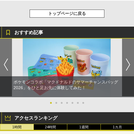
トップページに戻る
おすすめ記事
ポケモンコラボ「マクドナルドのサマーチャンスバッグ
2026」をひと足お先に体験してみた！
●
●
●
●
●
●
●
アクセスランキング
1時間
24時間
1週間
1カ月