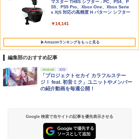
オブ・アトランティス(【早期購入同梱特
マスター TH8S シフター - PC、PS4、P
鬼武者 Way of the Sword 【Switch2】
【送料無料】劇場版「鬼滅の刃」無限城
ニンテンドープリペイド番号 5000円|オ
5
5
5
典】コスチューム「ララ・クロフト・サ
【純正品】DualSense ワイヤレスコン
S5、PS5 Pro、Xbox One、Xbox Serie
POT-P-ABNMA
編 第一章 猗窩座再来(通常版)【Blu-ra
ンラインコード版
5
バイバー(仮)」（ゲーム内コンテンツ）)
トローラー(CFI-ZCT2J)
s X|S 対応の高精度 H パターン シフター
y】/アニメーション[Blu-ray]【返品種別
A】
レトロフリーク レッド×ホワイト ( レト
￥7,730
￥5,000
5
￥7,012
￥10,737
￥14,141
ロゲーム互換機 )（ コントローラーアダ
プターセット ）CY-RF-RW HDMI出力 ど
￥4,400
こでもセーブ 互換機種 FC SFC SNES G
B GBC GBA MD GEN PCE TG-16 PCE
Amazonランキングをもっと見る
SG
￥25,300
編集部のおすすめ記事
劇場版「鬼滅の刃」無限城編 第一章 猗
Android
iOS
1
窩座再来 通常版 [Blu-ray]
「プロジェクトセカイ カラフルステー
ジ！ feat. 初音ミク」ユニットやメンバー
￥3,982
の紹介動画を毎週公開！
劇場版「鬼滅の刃」無限城編 第一章 猗
2
Google 検索で当サイトの記事を優先表示させる
窩座再来 通常版 [DVD]
￥3,523