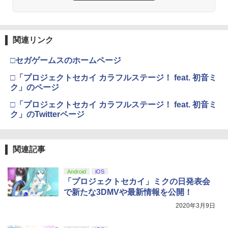
【Amazon.co.jp限定】劇場版モノノ怪
3
第三章 蛇神 (Amazon.co.jp限定オリジ
関連リンク
ナル三方背収納ケース付きコレクション)
(オリジナル特典:オリジナル巾着＋メー
□セガゲームスのホームページ
カー特典:【坤と離】二振りの剣、十翼よ
り来たる！スタジオ描き下ろしイラスト
□「プロジェクトセカイ カラフルステージ！ feat. 初音ミ
ボード付) [Blu-ray]
ク」のページ
￥10,780
□「プロジェクトセカイ カラフルステージ！ feat. 初音ミ
ク」のTwitterページ
劇場版「鬼滅の刃」無限城編 第一章 猗
4
窩座再来 完全生産限定版 [Blu-ray]
関連記事
￥8,698
Android
iOS
「プロジェクトセカイ」ミクの日発表会
で新たな3DMVや最新情報を公開！
2020年3月9日
『映画 ラブライブ！蓮ノ空女学院スクー
5
ルアイドルクラブ Bloom Garden Part
y』Blu-ray（特装限定版）