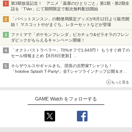
第3期放送記念！ アニメ「薬屋のひとりごと」第1期・第2期全
話を「TVer」にて期間限定で順次無料配信開始
「パペットスンスン」の郵便局限定グッズが8月12日より販売開
始！ マスコットやがまぐち、レターセットなどが登場
ファミマで「ポケモンフレンダ」ピカチュウ&ゼラオラのフレン
ダピックがもらえるキャンペーン開催！
「オクトパストラベラー」70%オフで1,643円！ もうすぐ終了の
セール情報まとめ【8月8日更新】
ニンテンドーeショップでは「大神 絶景版」が67%オフで990円
そらザウルスやギャルきち、団長の吉野家Tシャツも！
「hololive Splash T-Party!」全Tシャツラインナップ公開＆オン
ライン販売開始
もっと見る
GAME Watch をフォローする