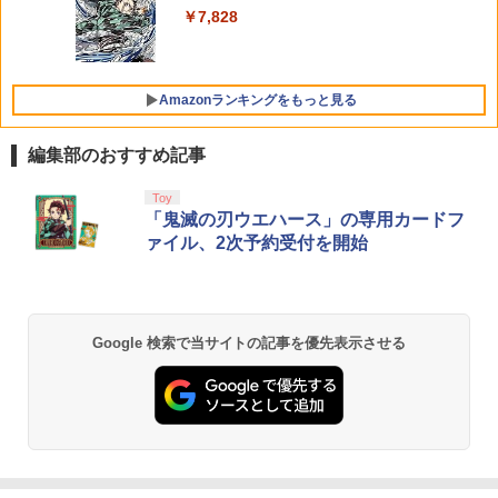
￥7,274
￥10,737
￥7,828
￥3,480
コナミデジタルエンタテインメント 【封
5
入特典付】【PS5】METAL GEAR SOLI
Amazonランキングをもっと見る
D: MASTER COLLECTION Vol.2 [ELJM
-30900 PS5 メタルギアソリッド マスタ-
コレクション 2]
編集部のおすすめ記事
￥5,610
Toy
「鬼滅の刃ウエハース」の専用カードフ
ァイル、2次予約受付を開始
Google 検索で当サイトの記事を優先表示させる