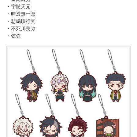
・宇髄天元
・時透無一郎
・悲鳴嶼行冥
・不死川実弥
・弦弥