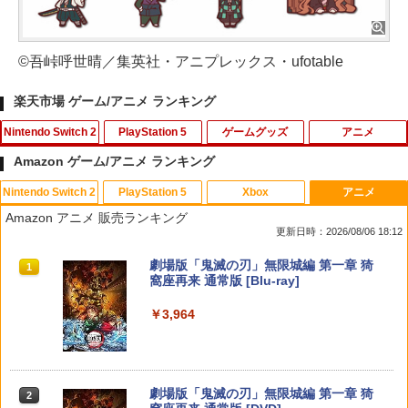
©吾峠呼世晴／集英社・アニプレックス・ufotable
楽天市場 ゲーム/アニメ ランキング
Nintendo Switch 2
PlayStation 5
ゲームグッズ
アニメ
Amazon ゲーム/アニメ ランキング
Nintendo Switch 2
PlayStation 5
Xbox
アニメ
【特典】Nintendo Switch 2 冒険家エリ
PS5 スティックカバー コントローラー
【中古】劇場版マクロスF~イツワリノウ
【中古】 アナと雪の女王 MovieNEX
1
1
1
1
Amazon アニメ 販売ランキング
オットの千年物語[スクウェア・エニック
交換用 スティックキャップ PS4 コント
タヒメ~ Blu-ray Disc (PS3専用ソフト収
［純正ブルーレイ＋純正ケース］ ディズ
更新日時：2026/08/06 18:12
ス]【送料無料】《発売済・在庫品》
ローラー / PS5 コントローラー / PS5 コ
録) ハイブリッドパック
ニー (出演) クリス・バック (監督) ジェ
ントローラー Edge ハンドル 交換用 周
ニファー・リー (監督) ウォルト・ディズ
スプラトゥーン レイダース|オンライン
PlayStation 5 デジタル・エディション
【純正品】Xbox ワイヤレス コントロー
劇場版「鬼滅の刃」無限城編 第一章 猗
辺機器 ホコリ防止 全面保護 快適なグリ
ニー 字幕:日本語, 英語 言語:日本語, 英語
1
1
1
1
￥5,236
￥350
コード版
日本語専用 Console Language: Japan
ラー + USB-C® ケーブル
窩座再来 通常版 [Blu-ray]
ップ 取付簡単 DualSense DualShock4
Blu-ray
ese only (CFI-2200B01)
対応 ブラック 2個入
￥5,832
￥8,300
￥3,964
￥780
￥55,000
￥630
スクウェア・エニックス FINAL FANTA
【中古】劇場版マクロスF~イツワリノウ
2
2
SY VII REBIRTH【Switch 2】 POTPAB
タヒメ~ Blu-ray Disc (PS3専用ソフト収
MTA [POTPABMTA]
録) ハイブリッドパック
Xbox プリペイドカード 5,000円 デジタ
リリーフ メンズブロック 90mlズボンの
2
2
スプラトゥーン レイダース -Switch2
劇場版「鬼滅の刃」無限城編 第一章 猗
Beast of Reincarnation -PS5 【特典】
ルコード 【旧 Xbox ギフトカード】 [オ
2
2
SALE プロフリーク チーキー フリーク2
尿シミ・ニオイをブロック 送料 無料
2
￥5,910
￥431
2