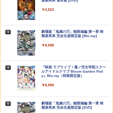
窩座再来 通常版 [DVD]
プロダクトコード 封入
ンラインコード]
限定クリアカラー PRO FREAK Cheeky
￥6,455
モデル V2 PS5 PS4 NS pro凹型 FPS 無
￥2,858
￥3,523
段階高さ調節 profreek PS4 PS5 ninten
￥7,286
￥5,000
do switchプロコン対応【定形外郵便の
●【新品】【Switch2】 スプラトゥーン
【中古】太鼓の達人Wii 決定版(ソフト単
3
3
み送料無料】しまリス堂※箱壊れによる
レイダース 【CERO A(全年齢対象)】
品版)
返品交換はお受けできません
【送料無料】[先着特典付]モアナと伝説
【純正品】Xbox ワイヤレス コントロー
3
3
￥6,500
￥697
Nintendo Switch 2(日本語・国内専用)
劇場版「鬼滅の刃」無限城編 第一章 猗
￥2,490
【純正品】ディスクドライブ(CFI-ZDD1
3
3
の海2 ブルーレイ + DVD セット/アニメ
ラー (ロボット ホワイト)
3
窩座再来 完全生産限定版 [Blu-ray]
J) PlayStation 5
ーション[Blu-ray]【返品種別A】
￥55,603
￥7,681
￥8,698
￥11,849
￥4,310
がんばれゴエモン大集合！ PS5版
3
Nintendo Switch 2 ゼノブレイド ディ
【中古】メタルギア ソリッド 4 ガンズ・
4
4
フィニティブ・エディション Nintendo
オブ・ザ・パトリオット (スペシャルエ
￥4,889
Switch 2 Edition[任天堂]【送料無料】
ディション)
【純正品】Xbox 充電式バッテリー + US
4
【純正品】DualSense ワイヤレスコン
《発売済・在庫品》
千と千尋の神隠し 舞台版ダブルキャスト
B-C ケーブル
ニンテンドープリペイド番号 9000円|オ
4
4
4
『映画 ラブライブ！蓮ノ空女学院スクー
4
トローラー ミッドナイト ブラック(CFI-
(2023年版) ブルーレイ【Blu-ray】
ンラインコード版
￥830
ルアイドルクラブ Bloom Garden Part
ZCT2J01)
￥6,820
￥2,618
y』Blu-ray（特装限定版）
￥5,480
￥9,000
￥10,737
￥8,589
【店内全品P10倍 8/4〜要エントリー】
4
Switch2 ケース レザーケース スイッチ2
5
【中古】[PS5] Clair Obscur: Expeditio
Fit Boxing 3 -Your パーソナルトレーナ
Nintendo 対応 スイッチ スイッチツー
5
n 33(クレール・オブスキュール:エクス
【純正品】Xbox ワイヤレス コントロー
ー Nintendo Switch 2 Edition 【Switc
シンプル ミニマル PUレザー 革 カバー
ニンテンドープリペイド番号 5000円|オ
5
5
ペディション 33) Kepler Interactive(20
『ダークギャザリング』 第1巻【Blu-ra
【純正品】DualSense ワイヤレスコン
ラー (カーボンブラック)
h2】NXS-P-BDWKC
ポーチ ストラップ付属 オシャレ ソフト
ンラインコード版
5
5
250424)
劇場版「鬼滅の刃」無限城編 第一章 猗
5
y】 [ 篠原侑 ]
トローラー(CFI-ZCT2J)
収納 ガジェットケース クリスマス ギフ
窩座再来 完全生産限定版 [DVD]
ト プレゼント 送料無料
￥8,020
￥6,910
￥5,000
￥5,580