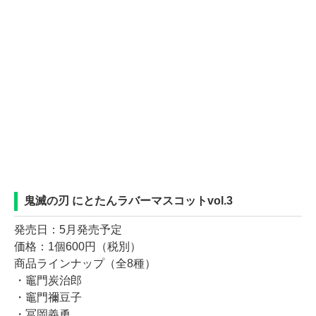
鬼滅の刃 にとたんラバーマスコットvol.3
発売日：5月発売予定
価格：1個600円（税別）
商品ラインナップ（全8種）
・竈門炭治郎
・竈門禰豆子
・冨岡義勇