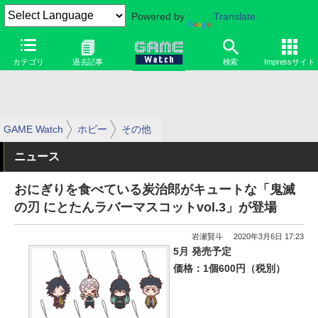
Powered by
Translate
カテゴリ
過去記事
検索
Impressサイト
GAME Watch
ホビー
その他
ニュース
おにぎりを食べている炭治郎がキュートな「鬼滅
の刃 にとたんラバーマスコットvol.3」が登場
岩瀬賢斗
2020年3月6日 17:23
5月 発売予定
価格：1個600円（税別）