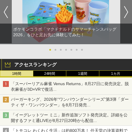
ポケモンコラボ「マクドナルドのサマーチャンスバッグ
2026」をひと足お先に体験してみた！
●
●
●
●
●
●
●
アクセスランキング
1時間
24時間
1週間
1カ月
「スーパーリアル麻雀 Venus Returns」8月27日に発売決定。脱
衣麻雀が3D×VRで復活
発売から2週間は20%オフになるセールが実施
バーガーキング、2026年“ワンパウンダーシリーズ”第3弾「ダー
ティ ザ・ワンパウンダー」を8月7日発売
「特製ガーリックマヨソース」を使用した超大型チーズバーガー
「イーグレットツー ミニ」新作追加ソフト発売決定。詳細を公
開するファミ通LIVEが8月27日20時から配信
シリーズ累計100タイトルへ
「トモコレ わくわく生活」は約800万本！ 任天堂の決算資料で