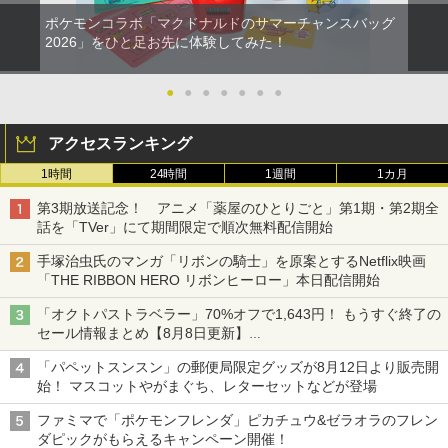
ポケモンコラボ「マクドナルドのサマーチャンスバッグ
2026」をひと足お先に体験してみた！
●
●
●
●
●
●
●
アクセスランキング
1時間
24時間
1週間
1カ月
第3期放送記念！ アニメ「薬屋のひとりごと」第1期・第2期全
話を「TVer」にて期間限定で順次無料配信開始
手塚治虫氏のマンガ「リボンの騎士」を原案とするNetflix映画
「THE RIBBON HERO リボンヒーロー」本日配信開始
「オクトパストラベラー」70%オフで1,643円！ もうすぐ終了の
セール情報まとめ【8月8日更新】
ニンテンドーeショップでは「大神 絶景版」が67%オフで990円
「パペットスンスン」の郵便局限定グッズが8月12日より販売開
始！ マスコットやがまぐち、レターセットなどが登場
ファミマで「ポケモンフレンダ」ピカチュウ&ゼラオラのフレン
ダピックがもらえるキャンペーン開催！