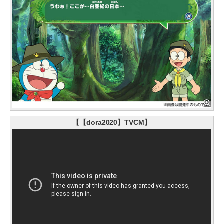
【【dora2020】TVCM】