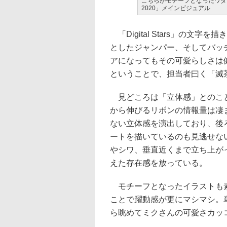
こちらがモチーフとなったワダアルコ氏
2020」メインビジュアル
「Digital Stars」の文
としたジャンパー、そしてバッ
アになってもその可愛らしさは
ということで、担当者曰く「滅
見どころは「立体感」とのこと
から伸びるリボンの情報量は凄
ない立体感を演出しており、後
ートを描いているのも見逃せな
やシワ、垂直近くまで立ち上がっ
えた存在感を放っている。
モチーフとなったイラストも素
ことで躍動感が更にマシマシ。
ら眺めてミクさんの可愛さカッ