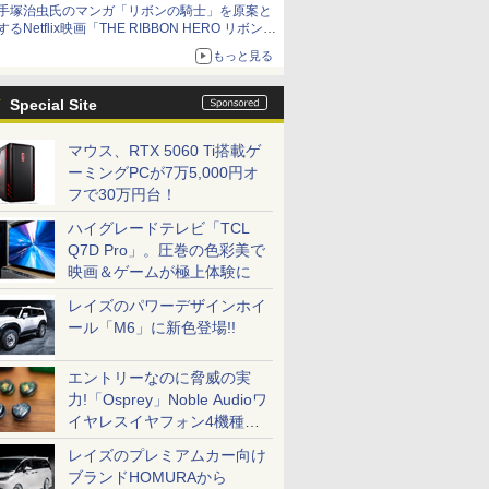
手塚治虫氏のマンガ「リボンの騎士」を原案と
するNetflix映画「THE RIBBON HERO リボンヒ
ーロー」本日配信開始
もっと見る
Special Site
マウス、RTX 5060 Ti搭載ゲ
ーミングPCが7万5,000円オ
フで30万円台！
ハイグレードテレビ「TCL
Q7D Pro」。圧巻の色彩美で
映画＆ゲームが極上体験に
レイズのパワーデザインホイ
ール「M6」に新色登場!!
エントリーなのに脅威の実
力!「Osprey」Noble Audioワ
イヤレスイヤフォン4機種を
一気に聴く
レイズのプレミアムカー向け
ブランドHOMURAから