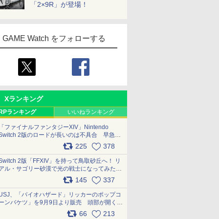
「2×9R」が登場！
GAME Watch をフォローする
Xランキング
RPランキング
いいねランキング
「ファイナルファンタジーXIV」Nintendo
Switch 2版のロードが長いのは不具合 早急に
アップデートできるよう対応中
225
378
pic.x.com/s9S3nRCAGa
Switch 2版「FFXIV」を持って鳥取砂丘へ！ リ
アル・サゴリー砂漠で光の戦士になってみた
pic.x.com/qyOfL2uv1n
145
337
USJ、「バイオハザード」リッカーのポップコ
ーンバケツ」を9月9日より販売 頭部が開く仕
組み。味は恐怖を堪のう「味噌フレーバー」
66
213
pic.x.com/81MuXGahVM