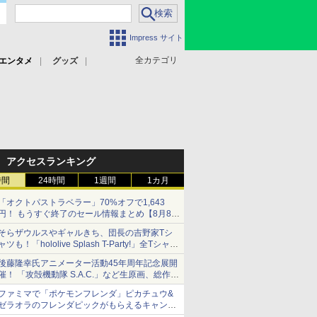
Impress サイト
全カテゴリ
エンタメ
グッズ
アクセスランキング
時間
24時間
1週間
1カ月
「オクトパストラベラー」70%オフで1,643
円！ もうすぐ終了のセール情報まとめ【8月8日
更新】
そらザウルスやギャルきち、団長の吉野家Tシ
ニンテンドーeショップでは「大神 絶景版」が
ャツも！「hololive Splash T-Party!」全Tシャツ
67%オフで990円
ラインナップ公開＆オンライン販売開始
後藤隆幸氏アニメーター活動45年周年記念展開
催！ 「攻殻機動隊 S.A.C.」など生原画、総作画
監督修正が展示
ファミマで「ポケモンフレンダ」ピカチュウ&
ゼラオラのフレンダピックがもらえるキャンペ
ーン開催！