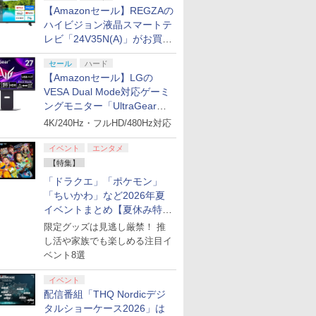
【Amazonセール】REGZAの
ハイビジョン液晶スマートテ
レビ「24V35N(A)」がお買い
得！
セール
ハード
【Amazonセール】LGの
VESA Dual Mode対応ゲーミ
ングモニター「UltraGear
27G850A-B」がお買い得！
4K/240Hz・フルHD/480Hz対応
イベント
エンタメ
【特集】
「ドラクエ」「ポケモン」
「ちいかわ」など2026年夏
イベントまとめ【夏休み特
集】
限定グッズは見逃し厳禁！ 推
し活や家族でも楽しめる注目イ
ベント8選
イベント
配信番組「THQ Nordicデジ
タルショーケース2026」は