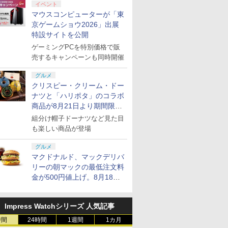
イベント
マウスコンピューターが「東
京ゲームショウ2026」出展
特設サイトを公開
ゲーミングPCを特別価格で販
売するキャンペーンも同時開催
グルメ
クリスピー・クリーム・ドー
ナツと「ハリポタ」のコラボ
商品が8月21日より期間限定
で発売
組分け帽子ドーナツなど見た目
も楽しい商品が登場
グルメ
マクドナルド、マックデリバ
リーの朝マックの最低注文料
金が500円値上げ。8月18日
より1,500円から受付
Impress Watchシリーズ 人気記事
時間
24時間
1週間
1カ月