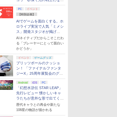
てみた
PC
イベント
【特別企画】
AIでゲームを面白くする。ホ
ロライブ実況で人気「ミメシ
ス」開発スタジオが掲げ
る“AI活用の信念”とは？【講
AIネイティブだからこそこだわ
演レポート】
る「プレーヤーにとって面白い
かどうか」
イベント
ゲームグッズ
ブリッツボールのクッショ
ン！ 「ファイナルファンタ
ジーX」25周年展覧会のグッ
ズ情報が公開
Android
iOS
PC
「幻想水滸伝 STAR LEAP」
先行レビュー 懐かしいキャ
ラたちが意外な形で出てくる
シリーズ完全新作！
歴代キャラとの再会や新たな
108星の物語が描かれる