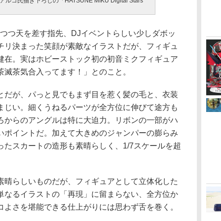
描き下ろしの「HATSUNE MIKU Digital Stars
字を描きつつ天を差す指先、DJイベントらしい少しダボッ
チリ決まった笑顔が素敵なイラストだが、フィギュ
健在。実はホビーストック初の初音ミクフィギュア
茶滅茶気合入ってます！」とのこと。
だが、パっと見でもまず目を惹く髪の毛と、衣装
まじい。細くうねるパーツが全方位に伸びて途方も
ろからのアングルは特に大迫力。リボンの一部がハ
いポイントだ。加えて大きめのジャンパーの膨らみ
たスカートの造形も素晴らしく、1/7スケールを超
晴らしいものだが、フィギュアとして立体化した
単なるイラストの「再現」に留まらない、全方位か
コよさを堪能できる仕上がりには思わず舌を巻く。