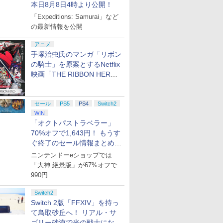
本日8月8日4時より公開！
「Expeditions: Samurai」など
の最新情報を公開
アニメ
手塚治虫氏のマンガ「リボン
の騎士」を原案とするNetflix
映画「THE RIBBON HERO
リボンヒーロー」本日配信開
始
セール
PS5
PS4
Switch2
WIN
「オクトパストラベラー」
70%オフで1,643円！ もうす
ぐ終了のセール情報まとめ
【8月8日更新】
ニンテンドーeショップでは
「大神 絶景版」が67%オフで
990円
Switch2
Switch 2版「FFXIV」を持っ
て鳥取砂丘へ！ リアル・サ
ゴリー砂漠で光の戦士になっ