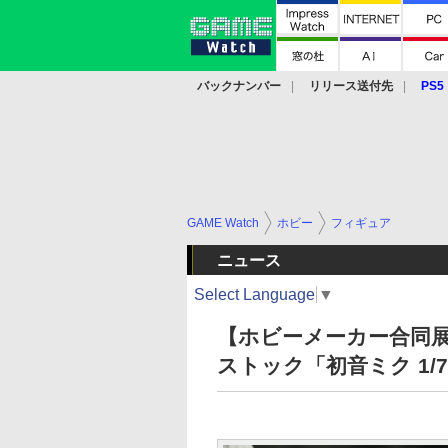
バックナンバー
リリース送付先
PS5
モバイル
eスポーツ
クラウド
PS
GAME Watch
ホビー
フィギュア
ニュース
Select Language
▼
【ホビーメーカー合同
ストック「初音ミク 1/7 MIKU