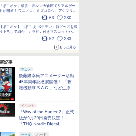
「ぽこポケ」横浜・赤レンガ倉庫でリアルゲー
トが開通！ ワニノコ、ミズゴロウ、アシマリ登
場シーンをレポート pic.x.com/LDgEByVl6D
63
230
【ぽこポケ】「ぽこ あ ポケモン」新グッズを撮
り下ろしで紹介 カラビナ付きマスコットやス
クエアポーチが仲間入り
52
283
pic.x.com/XmVAgBxaW5
もっと見る
新記事
アニメ
後藤隆幸氏アニメーター活動
45年周年記念展開催！ 「攻
殻機動隊 S.A.C.」など生原
画、総作画監督修正が展示
イベント
「Way of the Hunter 2」正式
版が9月29日発売決定！
「THQ Nordic Digital
Showcase 2026」まとめ
セール
ハード