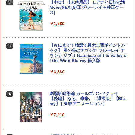
お役立ちセット)
【中古】【未使用品】モアナと伝説の海
2
【中古】Wiiスポーツ リゾート (「Wiiモ
MovieNEX [純正ブルーレイ＋純正ケー
￥5,676
2
ーションプラス (シロ) 」1個同梱)
ス]
￥3,484
￥1,627
￥1,580
コットンロックウィズユー 通常版 Swit
【中古】PS5Venus Vacation PRISM
3
3
ch2版
−DEAD OR ALIVE Xtreme−［DL
コード付属なし］
【8/11まで！抽選で最大全額ポイントバ
3
【8/11まで！抽選で最大全額ポイントバ
ック】 風の谷のナウシカ ブルーレイ ナ
￥5,742
3
ック】 1ヶ月保証！ 8BitDo USB Wirele
ウシカ ジブリ Nausicaa of the Valley o
￥3,840
ss Adapter 2 ワイヤレス USBアダプタ
f the Wind Blu-ray 輸入版
ー2 アダプタ スイッチ 8bit Switch Pro
Windows Mac Raspbery Xbox Series
￥3,880
X＆S One コントローラー Bluetoothコ
ぼくと釣り日記 Switch2版
ソニー・インタラクティブエンタテイン
4
4
ントローラー PS5 PS4
メント 【PS5】メディアリモコン [CFI-Z
MR1J PS5 リモコン]
￥5,920
￥2,690
劇場版総集編 ガールズバンドクライ
4
【後編】 なぁ、未来。（通常版）【Blu-
￥3,980
ray】 [ 東映アニメーション ]
【中古】無限航路
4
￥7,216
【特典】METAL GEAR SOLID : MASTE
5
【当店独自で＋P10倍★要エントリー】
5
R COLLECTION Vol.2 Switch2版(【早
￥3,536
【中古】[PS5] SILENT HILL f(サイレン
期購入封入特典】DLCチラシ)
トヒル エフ) コナミデジタルエンタテイ