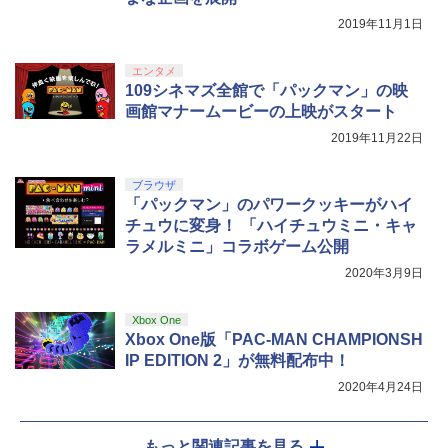
￥10,737
￥14,141
2019年11月1日
【Amazon.co.jp限定】劇場版モノノ怪
5
第三章 蛇神 (オリジナル特典:オリジナル
巾着＋メーカー特典:【坤と離】二振りの
エンタメ
剣、十翼より来たる！スタジオ描き下ろ
109シネマズ全館で「パックマン」の映
しイラストボード付) [DVD]
画館マナームービーの上映がスタート
￥8,800
2019年11月22日
ブラウザ
「パックマン」のパワークッキーがハイ
チュウに変身！ 「ハイチュウミニ・キャ
ラメルミニ」コラボゲーム公開
2020年3月9日
Xbox One
Xbox One版「PAC-MAN CHAMPIONSH
IP EDITION 2」が無料配布中！
2020年4月24日
もっと関連記事を見る