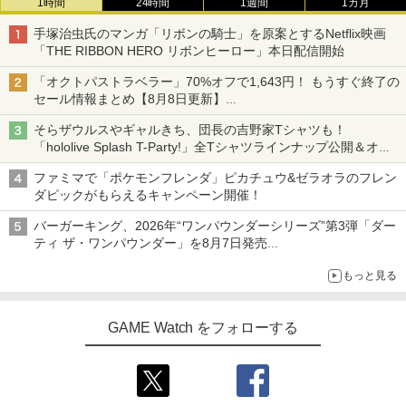
1時間
24時間
1週間
1カ月
手塚治虫氏のマンガ「リボンの騎士」を原案とするNetflix映画
「THE RIBBON HERO リボンヒーロー」本日配信開始
「オクトパストラベラー」70%オフで1,643円！ もうすぐ終了の
セール情報まとめ【8月8日更新】
ニンテンドーeショップでは「大神 絶景版」が67%オフで990円
そらザウルスやギャルきち、団長の吉野家Tシャツも！
「hololive Splash T-Party!」全Tシャツラインナップ公開＆オン
ライン販売開始
ファミマで「ポケモンフレンダ」ピカチュウ&ゼラオラのフレン
ダピックがもらえるキャンペーン開催！
バーガーキング、2026年“ワンパウンダーシリーズ”第3弾「ダー
ティ ザ・ワンパウンダー」を8月7日発売
「特製ガーリックマヨソース」を使用した超大型チーズバーガー
もっと見る
GAME Watch をフォローする