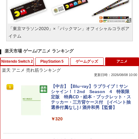
「東京マラソン2020」×「パックマン」オフィシャルコラボア
イテム
楽天市場 ゲーム/アニメ ランキング
Nintendo Switch 2
PlayStation 5
ゲームグッズ
アニメ
楽天 アニメ 売れ筋ランキング
更新日時：2026/08/08 10:00
龍の国 ルーンファクトリー Nintendo S
[メール便OK]【新品】【PS5】イースIX
【1000円 ポッキリ 送料無料】コロンバ
【中古】【Blu−ray】ラブライブ！サン
1
1
1
1
witch 2 Edition[ラッピング不可] R-LO
‐Monstrum NOX‐[在庫品]
スサークル 16ビットポケットMD 用【
シャイン！！2nd Season 4 特装限
GI
マット 反射低減 】液晶 保護 フィルム ★
定版 特典CD・絵本・ブックレット・ス
ゲーム ゲーム機 ゲーム端末 液晶 画面 保
テッカー・三方背ケース付 [イベント抽
￥3,200
護 フィルム シート 保護フィルム 保護シ
選券付属なし] / 酒井和男【監督】
￥4,980
ート
￥320
￥1,000
【特典】テイルズ オブ エターニア リマ
METAL GEAR SOLID : MASTER COLL
2
2
スター PS5版(【早期購入特典】超冒険
ECTION Vol.2 【Switch2】 RL204-J1