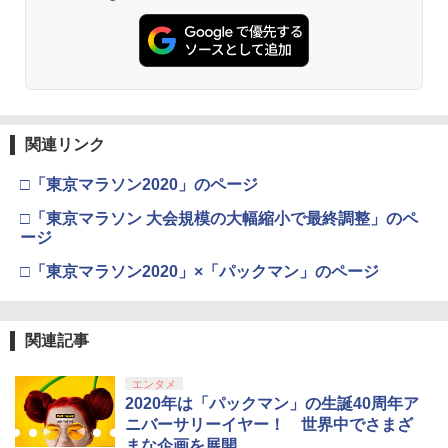
窩座再来 通常版 [DVD]
プロダクトコード 封入
￥6,449
￥7,681
￥3,523
￥7,286
【純正品】Xbox ワイヤレス コントロー
3
ラー (カーボンブラック)
Nintendo Switch 2(日本語・国内専用)
【Amazon.co.jp限定】劇場版モノノ怪
【純正品】ディスクドライブ(CFI-ZDD1
3
3
3
第三章 蛇神 (Amazon.co.jp限定オリジ
J) PlayStation 5
関連リンク
￥8,020
ナル三方背収納ケース付きコレクション)
￥55,871
(オリジナル特典:オリジナル巾着＋メー
￥11,980
□「東京マラソン2020」のページ
カー特典:【坤と離】二振りの剣、十翼よ
り来たる！スタジオ描き下ろしイラスト
□「東京マラソン 大会規模の大幅縮小で最終調整」のペ
【純正品】Xbox 充電式バッテリー + US
4
ボード付) [Blu-ray]
ージ
B-C ケーブル
【純正品】DualSense ワイヤレスコン
ニンテンドープリペイド番号 9000円|オ
4
4
￥10,780
トローラー ミッドナイト ブラック(CFI-
□「東京マラソン2020」×「パックマン」のページ
ンラインコード版
￥2,618
ZCT2J01)
￥9,000
￥10,737
劇場版「鬼滅の刃」無限城編 第一章 猗
4
関連記事
窩座再来 完全生産限定版 [Blu-ray]
【国内正規品】Thrustmaster スラスト
5
マスター TH8S シフター - PC、PS4、P
ニンテンドープリペイド番号 5000円|オ
エンタメ
5
￥8,698
【純正品】DualSense ワイヤレスコン
S5、PS5 Pro、Xbox One、Xbox Serie
ンラインコード版
5
2020年は「パックマン」の生誕40周年ア
トローラー(CFI-ZCT2J)
s X|S 対応の高精度 H パターン シフター
ニバーサリーイヤー！ 世界中でさまざ
￥5,000
まな企画を展開