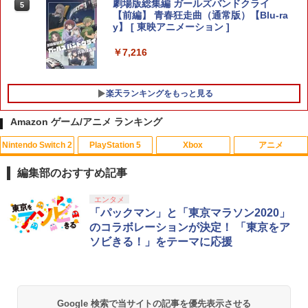
ンメント(20250925)
劇場版総集編 ガールズバンドクライ
5
￥5,940
【前編】 青春狂走曲（通常版）【Blu-ra
y】 [ 東映アニメーション ]
￥4,680
【商品価格40,001円～60,000円】楽天あ
5
んしん延長保証（自然故障＋物損プラ
￥7,216
ン）同一店舗同時購入のみ 自然故障：メ
ーカー保証期間終了後、保証開始（メー
カー保証期間含め家電5年間/PC・タブレ
楽天ランキングをもっと見る
ット3年間保証）、物損故障：本保証開
始日から5年間保証
Amazon ゲーム/アニメ ランキング
￥4,800
Nintendo Switch 2
PlayStation 5
Xbox
アニメ
編集部のおすすめ記事
スプラトゥーン レイダース|オンライン
PlayStation 5 デジタル・エディション
【純正品】Xbox ワイヤレス コントロー
劇場版「鬼滅の刃」無限城編 第一章 猗
エンタメ
1
1
1
1
コード版
日本語専用 Console Language: Japan
ラー + USB-C® ケーブル
窩座再来 通常版 [Blu-ray]
「パックマン」と「東京マラソン2020」
ese only (CFI-2200B01)
のコラボレーションが決定！ 「東京をア
￥5,832
￥8,300
￥3,982
ソビきる！」をテーマに応援
￥55,000
【純正品】Xbox ワイヤレス コントロー
2
スプラトゥーン レイダース -Switch2
劇場版「鬼滅の刃」無限城編 第一章 猗
Beast of Reincarnation -PS5 【特典】
ラー (ロボット ホワイト)
2
2
2
Google 検索で当サイトの記事を優先表示させる