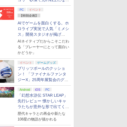
てみた
PC
イベント
【特別企画】
AIでゲームを面白くする。ホ
ロライブ実況で人気「ミメシ
ス」開発スタジオが掲げ
る“AI活用の信念”とは？【講
AIネイティブだからこそこだわ
演レポート】
る「プレーヤーにとって面白い
かどうか」
イベント
ゲームグッズ
ブリッツボールのクッショ
ン！ 「ファイナルファンタ
ジーX」25周年展覧会のグッ
ズ情報が公開
Android
iOS
PC
「幻想水滸伝 STAR LEAP」
先行レビュー 懐かしいキャ
ラたちが意外な形で出てくる
シリーズ完全新作！
歴代キャラとの再会や新たな
108星の物語が描かれる