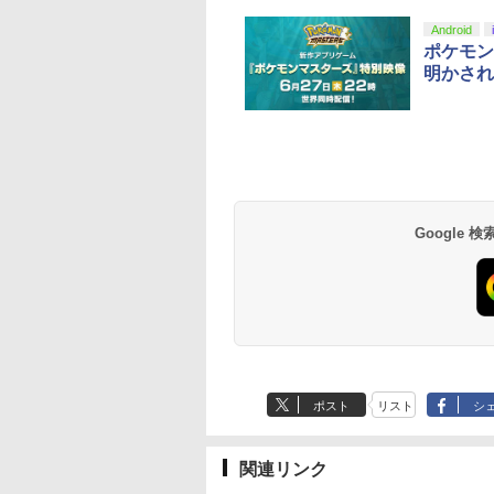
10
1
2
Android
ポケモン
明かされ
トよ永遠に
【Amazon.co.jp限
劇場版「鬼滅の刃」無
劇場版「鬼滅の刃」
EL3199 7 [Blu-
定】劇場版「僕の心の
限城編 第一章 猗窩座再
限城編 第一章 猗窩
ヤバイやつ」 Blu-
来 通常版 [Blu-ray]
来 通常版 [DVD]
ray（Amazon.co.jp特
Google
760
￥8,800
￥3,982
￥3,523
典：Blu-rayスリーブケ
ース） [Blu-ray]
ポスト
リスト
シ
関連リンク