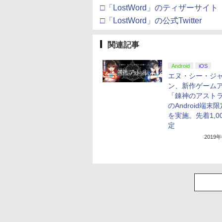
□「LostWord」のティザーサイト
□「LostWord」の公式Twitter
関連記事
Android
iOS
エヌ・シー・ジ
ン、新作ゲーム
「錬神のアスト
のAndroid端末限
を実施。先着1,0
定
2019