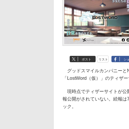
ポスト
リスト
シ
グッドスマイルカンパニーとNex
「LostWord（仮）」のティ
現時点でティザーサイトが公開さ
報公開がされていない。続報は7月
ック。