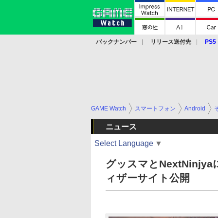
バックナンバー
リリース送付先
PS5
モバイル
eスポーツ
クラウド
PS
GAME Watch
スマートフォン
Android
ニュース
Select Language
▼
グッスマとNextNinj
ィザーサイト公開