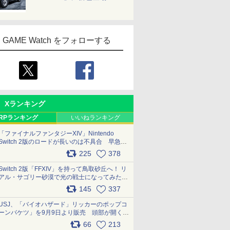
GAME Watch をフォローする
Xランキング
RPランキング
いいねランキング
「ファイナルファンタジーXIV」Nintendo
Switch 2版のロードが長いのは不具合 早急に
アップデートできるよう対応中
225
378
pic.x.com/s9S3nRCAGa
Switch 2版「FFXIV」を持って鳥取砂丘へ！ リ
アル・サゴリー砂漠で光の戦士になってみた
pic.x.com/qyOfL2uv1n
145
337
USJ、「バイオハザード」リッカーのポップコ
ーンバケツ」を9月9日より販売 頭部が開く仕
組み。味は恐怖を堪のう「味噌フレーバー」
66
213
pic.x.com/81MuXGahVM