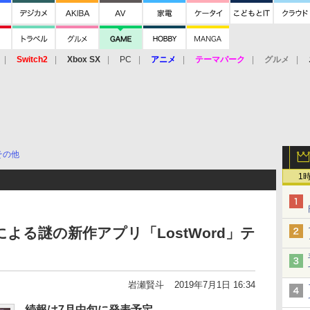
Switch2
Xbox SX
PC
アニメ
テーマパーク
グルメ
 Vita
3DS
アーケード
VR
その他
1
yaによる謎の新作アプリ「LostWord」テ
岩瀬賢斗
2019年7月1日 16:34
続報は7月中旬に発表予定