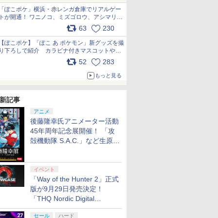
「ぽこポケ」横浜・赤レンガ倉庫でリアルゲー
トが開通！ ワニノコ、ミズゴロウ、アシマリ登
場シーンをレポート pic.x.com/LDgEByVl6D
63
230
【ぽこポケ】「ぽこ あ ポケモン」新グッズを撮
り下ろしで紹介 カラビナ付きマスコットやス
クエアポーチが仲間入り
52
283
pic.x.com/XmVAgBxaW5
もっと見る
新記事
アニメ
後藤隆幸氏アニメーター活動
45年周年記念展開催！ 「攻
殻機動隊 S.A.C.」など生原
画、総作画監督修正が展示
イベント
「Way of the Hunter 2」正式
版が9月29日発売決定！
「THQ Nordic Digital
Showcase 2026」まとめ
セール
ハード