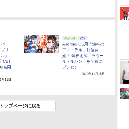
Android
iOS
ャパ
Android/iOS用「錬神の
アプリ
アストラル」配信開
ラル」
始！ 錬神術師「ラウー
定CBT
ル・ルパン」を全員に
00名限
プレゼント
2019年11月15日
年6月11日
トップページに戻る