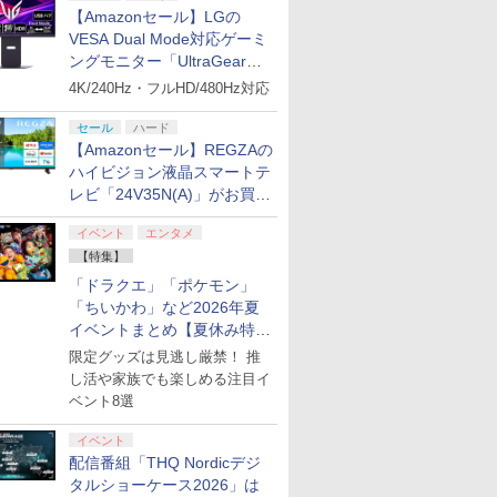
【Amazonセール】LGの
VESA Dual Mode対応ゲーミ
ングモニター「UltraGear
27G850A-B」がお買い得！
7
7
7
8
8
8
7
9
9
9
10
10
10
4K/240Hz・フルHD/480Hz対応
セール
ハード
【Amazonセール】REGZAの
ハイビジョン液晶スマートテ
7
7
7
8
8
8
9
9
9
10
10
10
レビ「24V35N(A)」がお買い
得！
リオン2
tCEソフ
ース レザーケース スイッチ2 Nintendo 対応
りぐらしの
[Switch 2] ぽこ あ ポ
【中古】PS5聖剣伝
【送料無料】劇場版
イベント
エンタメ
SanDisk サンディスク
PS5 バッグ 収納用バッ
BD 劇場版「鬼滅の
[Switch 2] ぽこ あ ポケモン エキスパンシ
スーパーボンバーマン
【中古】 アサシン ク
ロボット・ドリームズ
【特典】KI
【中古】鬼
劇場版 転
POT-P-
テーション
ッチツー シンプル ミニマル PUレザー 革 カ
 レンタル
ケモン （ダウンロード
説 VISIONS of
「鬼滅の刃」無限城編
microSD Express
グ PS5対応 保護バッグ
刃」無限城編 第一章 猗
ンロード版）※3,200ポイントまでご利用可
コレクション
リード ヴァルハラ／
Blu-ray 豪華版【Blu-
HEARTS Co
カミ血風譚
イムだった
【特集】
ポーツ・ゲ
ストラップ付属 オシャレ ソフト 収納 ガジェ
y ブルーレ
版）※7,200ポイントま
MANA
第一章 猗窩座再来(通
Card 256GB for
プレイステーション5
窩座再来 通常版 (Blu-
Nintendo Switch 2
PS5
ray】 [ サラ・バロン ]
[I~III] S
レイステー
編 (Blu-r
￥4,400
「ドラクエ」「ポケモン」
リスマス ギフト プレゼント 送料無料
【メール便
でご利用可 ■
常版)【Blu-ray】/アニ
Nintendo Switch 2
キャリーバッグ 斜め掛
ray Disc)[アニプレック
Edition 日本限定版
(【Swit
フト／マン
【Blu-ra
￥8,980
￥2,237
￥4,400
￥9,800
￥2,880
￥4,450
￥9,801
￥3,267
￥4,827
￥9,900
￥3,270
￥4,976
「ちいかわ」など2026年夏
メーション[Blu-ray]
BEE-A-SD01A
け 手提げ 大容量 多機
ス]《発売済・在庫品》
特典】キー
ゲーム
]
プリペイ
ション ス
 Elite
ぽこ あ ポケモン エキ
PlayStation 5 デジタ
GameSir G7 HE 有線
ニンテンドープリペイ
プレイステーション ス
HyperX Clutch
ニンテンドープリペイ
プレイステーション ス
GameSir G7 SE 有線
ニンテンド
【Amazon.
8BitDo M
【返品種別A】
イベントまとめ【夏休み特
Switch2 microSDカー
能 便利な携帯用
「LONG N
円|オンラ
,000円|
コントロー
スパンションパス|オン
ル・エディション 日本
ゲームコントローラー
ド番号 500円|オンライ
トアチケット 3,000円|
Gladiate Xbox公式ラ
ド番号 2000円|オンラ
トアチケット 15,000円
ゲームコントローラー
ド番号 30
定】 Logic
ーズX | S
ド microSD Express
Playstation プレステ5
グナイト)」
集】
限定グッズは見逃し厳禁！ 推
ード版
 Core
ラインコード版
語専用 (CFI-2200B01)
XBOX Series X|S
ンコード版
オンラインコード版
イセンス ゲーミング コ
インコード版
|オンラインコード版
XBOX Series X|S
インコード
コン G92
One、およ
Nintendo任天堂ライセ
収納 保護ケース
し活や家族でも楽しめる注目イ
ワイト)
+ ディスクドライブ
XBOX One Windows
ントローラー 有線 日本
XBOX One Windows
リスモ7 Fo
の有線コン
ンス 高速転送 UHS-I互
￥4,400
￥66,980
￥7,999
￥500
￥3,000
￥4,980
￥2,000
￥15,000
￥6,499
￥3,000
￥38,800
￥4,590
ベント8選
(CFI-ZDD1J) セット
10/11用 PCコントロー
正規代理店品 6L366AA
10/11用 PCコントロー
Horizon 6
6ボタンレイ
換 ゲーム保存 メモリー
ラーゲームパッド ホー
ラーゲームパッド ホー
式にライセ
カード 国内正規品
ル効果スティック付き
ルエフェクトスティッ
います
イベント
4523052030185
ビデオゲームコントロ
クと3.5mmオーディオ
配信番組「THQ Nordicデジ
ーラー（ブラック）
ジャック付き
タルショーケース2026」は