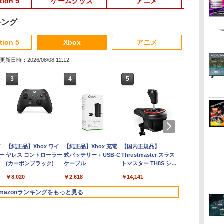
tion 5
ゲームグッズ
アニメ
キング
3
3
3
3
4
4
4
4
5
5
5
5
6
6
6
6
tion 5
Xbox
アニメ
更新日時：2026/08/08 12:12
3
3
3
4
4
4
5
5
5
6
6
6
た
アクラス｜Aclass
コーエーテクモゲーム
【中古】【18歳以上対
【中古】ベイマックス
【特典】ほの暮しの
PRO FREAK V2 プロ
PS5 Slim / PS5 Pro シ
【中古】【Blu−ray】
【当店独自で＋P10倍
PRO FREAK V2 Aoi
Switch2 ケース 即納
【中古】 Blu－ray フ
ダービースタ
【中古】Drif
Switch2 ケ
【中古】 借
ト:
サマ
FC/SFC/NEWFC/PCE/MD
ス 【Switch2】ゼルダ
象】アサシン クリード
MovieNEX[純正ブルー
庭 switch2版(【初回
フリーク PS5 PS4 NS
リーズ用 横置きスタン
この世界の片隅に ブ
★要エントリー】【中
（通常版）プロフリー
スイッチ2 Nintendo
ァインディング・ニモ
【Switch2】 
ト:プレイス
スイッチ スイ
アリエッティ
5ソ
イ
用 ACアダプタVer.2
無双 封印戦記 通常版
ミラージュソフト:プレ
レイ＋純正ケース]
外付特典】切り取れる
pro Yellow ( イエロー
ド ディスクドライブ
ックレット付 / 片渕須
古】[Switch2] マリオ
ク PS5 PS4 NS pro
Switch Lite 対応 スイ
MovieNEX / アニメ /
AB73A
5ソフト／ス
バー ポーチ 
落ち Blu-ra
西
ン
ち
SASP-0311
[BEE-P-AAGAA NSW2
イステーション5ソフト
クリアカード)
) 凸型 FPS 無段階高さ
搭載 非搭載 モデル 両
直【監督】
カート ワールド 任天
Aoi 凹型 FPS 無段階高
ッチ スイッチツー ニ
Happinet [Blu-ray]
ーム
ットケース ク
イ / [DVD]
￥1,400
￥7,900
￥1,620
￥1,280
￥8,118
￥1,999
￥1,480
￥1,412
￥8,280
￥1,999
￥1,100
￥1,494
￥8,582
￥2,236
￥3,480
￥1,772
ゼルダムソウ フウイン
／アクション・ゲーム
調節 profreek バージ
対応 水平 新型プレス
堂(20250605)
さ調節 profreek バー
ンテンドー カバー ポ
【宅配便出荷】
送料無料】
ダ
イ
Nintendo Switch 2(日
【純正品】ディスクド
【純正品】Xbox ワイ
ニンテンドープリペイ
【純正品】DualSense
【純正品】Xbox 充電
ニンテンドープリペイ
【純正品】DualSense
【国内正規品】
ニンテンドー
プレイステー
【純正品】Xbox
センキ ツウジョウ]
ョン2 PS4 PS5
テ5 アクセサリー 横型
ジョン2 PS4 PS5
ーチ キャリングケース
ー
本語・国内専用)
ライブ(CFI-ZDD1J)
ヤレス コントローラー
ド番号 9000円|オンラ
ワイヤレスコントロー
式バッテリー + USB-C
ド番号 5000円|オンラ
ワイヤレスコントロー
Thrustmaster スラス
ド番号 1000
トアチケット 10
ワイヤレス 
nintendo switch プロ
スタンド 放熱
nintendo switch プロ
新型 ジョイコン ソフ
コ
PlayStation 5
(カーボンブラック)
インコード版
ラー ミッドナイト ブ
ケーブル
インコード版
ラー(CFI-ZCT2J)
トマスター TH8S シフ
インコード版
オンラインコ
ラー Series 2
コン対応【定形外郵便
PlayStation5 ◇ALW-
コン対応【定形外郵便
ト ケーブルなど 収納
￥55,491
ラック(CFI-ZCT2J01)
ター - PC、PS4、
Edition (ホ
のみ送料無料】
GP-525 | プレステ5 プ
のみ送料無料】
可能 ギフト プレゼン
￥11,980
￥8,020
￥9,000
￥10,737
￥2,618
￥5,000
￥10,737
￥14,141
￥1,000
￥10,000
￥18,500
PS5、PS5 Pro、Xbox
Playstation 5 特許取得
レーステーション5 本
Playstation 5 特許取得
ト シンプル 無地 黒 ピ
One、Xbox Series X|S
済み 日本製 しまリス
体 横向き スタンド ゲ
済み 日本製 しまリス
ンク 黄色 赤 青 送料無
mazonランキングをもっと見る
対応の高精度 H パター
堂
ームスタンド 横置き
堂
料
ン シフター
コンパクト