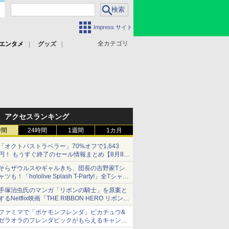
Impress サイト
全カテゴリ
エンタメ
グッズ
アクセスランキング
時間
24時間
1週間
1カ月
「オクトパストラベラー」70%オフで1,643
円！ もうすぐ終了のセール情報まとめ【8月8日
更新】
そらザウルスやギャルきち、団長の吉野家Tシ
ニンテンドーeショップでは「大神 絶景版」が
ャツも！「hololive Splash T-Party!」全Tシャツ
67%オフで990円
ラインナップ公開＆オンライン販売開始
手塚治虫氏のマンガ「リボンの騎士」を原案と
するNetflix映画「THE RIBBON HERO リボンヒ
ーロー」本日配信開始
ファミマで「ポケモンフレンダ」ピカチュウ&
ゼラオラのフレンダピックがもらえるキャンペ
ーン開催！