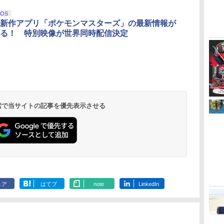
3
4
5
6
iOS
新作アプリ「ポケモンマスターズ」の最新情報が
る！ 特別映像が世界同時配信決定
無
【Amazon.co.jp限
劇場版「鬼滅の刃」無
【Amazon.co.jp限
『映画 ラブ
座再
定】劇場版モノノ怪 第
限城編 第一章 猗窩座
定】劇場版モノノ怪 第
ノ空女学院ス
三章 蛇神
再来 完全生産限定版
三章 蛇神 (オリジナル
イドルクラブ B
(Amazon.co.jp限定オ
[Blu-ray]
特典:オリジナル巾着＋
Garden Part
 検索で当サイトの記事を優先表示させる
￥10,780
￥8,698
￥8,800
￥8,589
リジナル三方背収納ケ
メーカー特典:【坤と
ray（特装限
ース付きコレクション)
離】二振りの剣、十翼
(オリジナル特典:オリ
より来たる！スタジオ
ジナル巾着＋メーカー
描き下ろしイラストボ
特典:【坤と離】二振り
ード付) [DVD]
の剣、十翼より来た
る！スタジオ描き下ろ
しイラストボード付)
[Blu-ray]
ェア
はてブ
note
LinkedIn