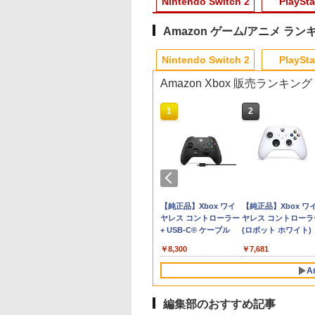
Nintendo Switch 2
PlaySta
Amazon ゲーム/アニメ ラン
10
10
10
1
1
1
1
2
2
2
2
Nintendo Switch 2
PlaySta
Amazon Xbox 販売ランキング
10
10
10
1
1
1
2
2
2
] ぽこ あ ポケモン エキスパンションパス（ダウ
パーボンバーマン
古】 アサシン ク
ット・ドリームズ
【特典】KINGDOM
【中古】鬼滅の刃 ヒノ
劇場版 転生したらスラ
ポケモン 【Switch2】
鬼エイム 指サック ゲー
【中古】グレイテスト
【中古】2．カンフー・
【中古】Splatoon 2
桃太郎電鉄2 〜あな
【中古】Wo Long：
【バーゲンセール】
,200ポイントまでご利用可
クション
ド ヴァルハラ／
-ray 豪華版【Blu-
HEARTS Collection
カミ血風譚2ソフト:プ
イムだった件 蒼海の涙
ぽこ あ ポケモン [POT-
ム スマホ ゲーミング
ナイン
パンダ 3Dスーパーセッ
(スプラトゥーン2) -
の町も きっとある〜
Fallen Dynastyソフ
【中古】Blu-ray▼
tendo Switch 2
】 [ サラ・バロン ]
[I~III] Switch2版
レイステーション5ソ
編 (Blu-ray通常版)
P-AAB5A NSW2 ポコ
FPS 音ゲー 荒野行動
ト 【ブルーレイ】／ジ
Switch
Nintendo Switch 2
プレイステーション
ーウォーズ ブルーレ
￥845
ition 日本限定版
(【Switch2版購入封入
フト／マンガアニメ・
【Blu-ray】 [ 岡咲美保
ア ポケモン]
PUBG Apex CoD 高感
ャック・ブラックブル
Edition 東日本編＋
フト／ロールプレイ
ディスク レンタル落
801
267
827
￥9,900
￥3,270
￥4,976
￥7,880
￥1,280
￥789
￥1,253
￥7,890
￥1,360
￥1,159
特典】キーブレード
ゲーム
]
度 銀繊維 手汗対策 鬼
ーレイ／海外アニメ・
日本編 【Switch2】
グ・ゲーム
テンドープリペイ
イステーション ス
eSir G7 SE 有線
ニンテンドープリペイ
【Amazon.co.jp限
8BitDo M30 Xboxシリ
スプラトゥーン レイダ
PlayStation 5 デジタ
【純正品】Xbox ワイ
スプラトゥーン レイ
Beast of
【純正品】Xbox ワ
「LONG NIGHT(ロン
サック 6個入り
定番スタジオ
NXS-P-A8KRD
号 2000円|オンラ
チケット 15,000円
ムコントローラー
ド番号 3000円|オンラ
定】 Logicool G ハン
ーズX | S、Xbox
ース|オンラインコード
ル・エディション 日本
ヤレス コントローラー
ース -Switch2
Reincarnation -PS5
ヤレス コントローラ
グナイト)」)
コード版
ンラインコード版
X Series X|S
インコード版
コン G923 グランツー
One、およびWindows
版
語専用 Console
+ USB-C® ケーブル
【特典】プロダクト
(ロボット ホワイト)
￥6,446
X One Windows
リスモ7 Forza
の有線コントローラー
Language: Japanese
ード 封入
000
,000
499
￥3,000
￥38,800
￥4,590
￥5,832
￥55,000
￥8,300
￥7,286
￥7,681
/11用 PCコントロー
Horizon 6 G923d
6ボタンレイアウト - 正
only (CFI-2200B01)
ゲームパッド ホー
式にライセンスされて
A
フェクトスティッ
います
3.5mmオーディオ
ック付き
編集部のおすすめ記事