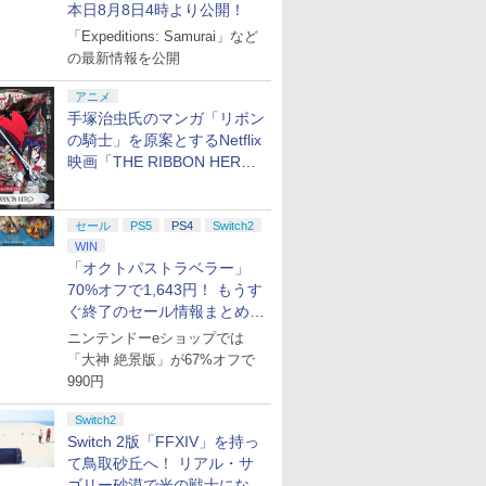
本日8月8日4時より公開！
7
8
9
10
「Expeditions: Samurai」など
の最新情報を公開
アニメ
手塚治虫氏のマンガ「リボン
の騎士」を原案とするNetflix
映画「THE RIBBON HERO
ライブ！蓮
劇場版「鬼滅の刃」無
【Amazon.co.jp限
ヤマトよ永遠に
【Amazon.
クールア
限城編 第一章 猗窩座再
リボンヒーロー」本日配信開
定】劇場版モノノ怪 第
REBEL3199 7 [Blu-
定】劇場版
loom
来 完全生産限定版
三章 蛇神 (オリジナル
ray]
ヤバイやつ」
始
y』Blu-
[DVD]
特典:オリジナル巾着＋
ray（Amaz
セール
PS5
PS4
Switch2
￥7,828
￥9,900
￥8,760
￥8,800
定版）
メーカー特典:【坤と
典：Blu-
WIN
離】二振りの剣、十翼
ース） [Blu
「オクトパストラベラー」
より来たる！スタジオ
70%オフで1,643円！ もうす
描き下ろしイラストボ
ぐ終了のセール情報まとめ
ード付) [Blu-ray]
【8月8日更新】
ニンテンドーeショップでは
「大神 絶景版」が67%オフで
990円
Switch2
Switch 2版「FFXIV」を持っ
て鳥取砂丘へ！ リアル・サ
ゴリー砂漠で光の戦士になっ