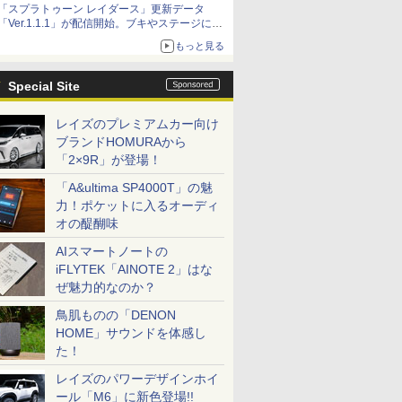
「スプラトゥーン レイダース」更新データ
「Ver.1.1.1」が配信開始。ブキやステージに関
する不具合を修正
もっと見る
Special Site
レイズのプレミアムカー向け
ブランドHOMURAから
「2×9R」が登場！
「A&ultima SP4000T」の魅
力！ポケットに入るオーディ
オの醍醐味
AIスマートノートの
iFLYTEK「AINOTE 2」はな
ぜ魅力的なのか？
鳥肌ものの「DENON
HOME」サウンドを体感し
た！
レイズのパワーデザインホイ
ール「M6」に新色登場!!