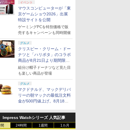
イベント
マウスコンピューターが「東
京ゲームショウ2026」出展
特設サイトを公開
ゲーミングPCを特別価格で販
売するキャンペーンも同時開催
グルメ
クリスピー・クリーム・ドー
ナツと「ハリポタ」のコラボ
商品が8月21日より期間限定
で発売
組分け帽子ドーナツなど見た目
も楽しい商品が登場
グルメ
マクドナルド、マックデリバ
リーの朝マックの最低注文料
金が500円値上げ。8月18日
より1,500円から受付
Impress Watchシリーズ 人気記事
時間
24時間
1週間
1カ月