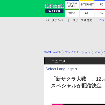
バックナンバー
リリース送付先
PS5
モバイル
eスポーツ
クラウド
PS
GAME Watch
プレイステーション
PS4
ニュース
Select Language
▼
「新サクラ大戦」、12
スペシャルが配信決定