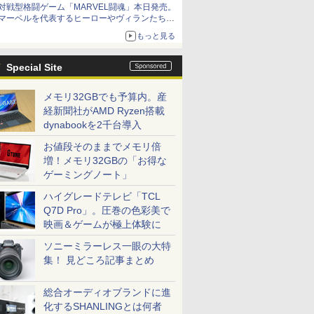
対戦型格闘ゲーム「MARVEL闘魂」本日発売。
アイスカップに入ったスライムやわたぼう、ベ
マーベルを代表するヒーローやヴィランたちが
ビーサタンなどがオリジナルアートで登場
登場
もっと見る
「GUILTY GEAR」などの格ゲーを手掛けるア
ークシステムワークスが開発
Special Site
メモリ32GBでも予算内。産
経新聞社がAMD Ryzen搭載
dynabookを2千台導入
お値段そのままでメモリ倍
増！メモリ32GBの「お得な
ゲーミングノート」
ハイグレードテレビ「TCL
Q7D Pro」。圧巻の色彩美で
映画＆ゲームが極上体験に
ソニーミラーレス一眼の大特
集！ 見どころ記事まとめ
総合オーディオブランドに進
化するSHANLINGとは何者