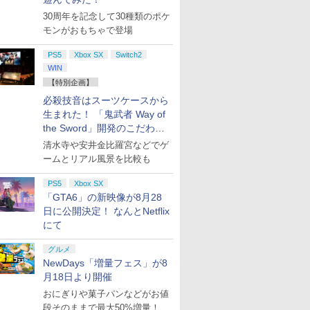
30周年を記念して30種類のポケ
モンがおもちゃで登場
PS5
Xbox SX
Switch2
WIN
【特別企画】
必殺技音はスーツケースから
生まれた！ 「鬼武者 Way of
the Sword」開発のこだわり
を目撃！
清水寺や安井金比羅宮などでゲ
ームとリアル風景を比較も
PS5
Xbox SX
「GTA6」の新映像が8月28
日に公開決定！ なんとNetflix
にて
グルメ
NewDays「増量フェス」が8
月18日より開催
おにぎりや菓子パンなどがお値
段そのままで最大50%増量！