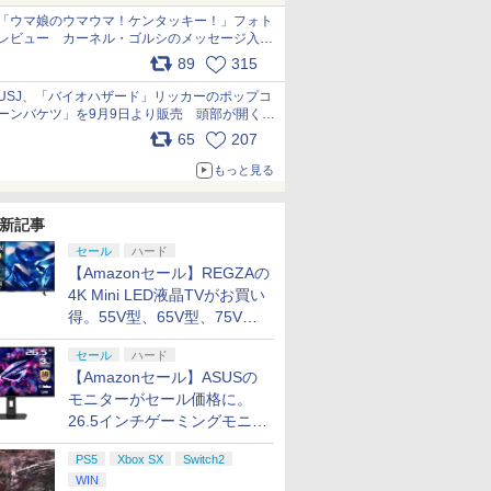
「ウマ娘のウマウマ！ケンタッキー！」フォト
レビュー カーネル・ゴルシのメッセージ入り
パッケージや描き下ろしトレカなどが登場
89
315
pic.x.com/PjnkR9vkXl
USJ、「バイオハザード」リッカーのポップコ
ーンバケツ」を9月9日より販売 頭部が開く仕
組み。味は恐怖を堪のう「味噌フレーバー」
65
207
pic.x.com/81MuXGahVM
もっと見る
新記事
セール
ハード
【Amazonセール】REGZAの
4K Mini LED液晶TVがお買い
得。55V型、65V型、75V型
の2026年モデルがラインナ
セール
ハード
ップ
【Amazonセール】ASUSの
モニターがセール価格に。
26.5インチゲーミングモニタ
ー「ROG Strix OLED
PS5
Xbox SX
Switch2
XG27ACDMS」限定モデルも
WIN
お買い得