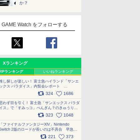
か？
GAME Watch をフォローする
Xランキング
RPランキング
いいねランキング
推し探しが楽しい！ 富士急ハイランド「サンエ
ックス パラダイス」内覧会レポート
pic.x.com/p718c0QB0k
324
1686
思わず目を引く！ 富士急「サンエックス パラダ
イス」で「すみっコ」ぺんぎん？のきゅうりド
ッグを食べてみた イラストそのままのメニュ
323
1048
ー化に挑戦。これが意外にもおいしい
pic.x.com/Kgl04hZaeg
「ファイナルファンタジーXIV」Nintendo
Switch 2版のロードが長いのは不具合 早急に
アップデートできるよう対応中
221
373
pic.x.com/s9S3nRCAGa