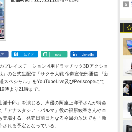
ェア
はてブ
note
LinkedIn
のプレイステーション 4用ドラマチック3Dアクショ
」の公式生配信「サクラ大戦 帝劇宣伝部通信 『新
シャル」をYouTubeLive及びPeriscopeにて
19時より21時まで。
誠十郎」を演じる、声優の阿座上洋平さんが特命
て「アナスタシア・パルマ」役の福原綾香さんや本
も登場する。発売日前日となる今回の放送でも「新
介される予定となっている。