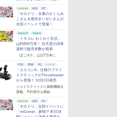
Android
iOS
PC
「ホロドリ」水着のさくらみ
こさん＆星街すいせいさんが
次回イベントで登場！
Switch2
Switch
「トモコレ わくわく生活」
は約800万本！ 任天堂の決算
資料で販売本数が発表
「ぽこポケ」は127万本に
PS5
PS4
PC
ハード
「エスコン8」仕様のフライ
トスティックがThrustmaster
から登場！ 10月2日発売
ジョイスティックに振動機能を
搭載。予約受付も開始
Android
iOS
PC
「ホロドリ」次回イベントに
「miComet」参戦!? 本日18
時にイベント詳細＆登場タレ