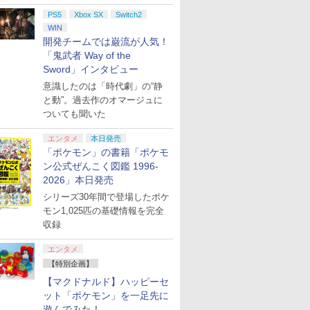
PS5
Xbox SX
Switch2
WIN
開発チームでは巌流が人気！
「鬼武者 Way of the
Sword」インタビュー
意識したのは「時代劇」の“静
と動”。過去作のオマージュに
ついても聞いた
エンタメ
本日発売
「ポケモン」の書籍「ポケモ
ン公式ぜんこく図鑑 1996-
2026」本日発売
シリーズ30年間で登場したポケ
モン1,025匹の基礎情報を完全
収録
エンタメ
【特別企画】
【マクドナルド】ハッピーセ
ット「ポケモン」を一足先に
遊んでみた！