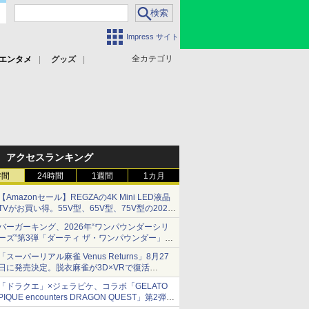
Impress サイト
全カテゴリ
エンタメ
グッズ
アクセスランキング
時間
24時間
1週間
1カ月
【Amazonセール】REGZAの4K Mini LED液晶
TVがお買い得。55V型、65V型、75V型の2026
年モデルがラインナップ
バーガーキング、2026年“ワンパウンダーシリ
ーズ”第3弾「ダーティ ザ・ワンパウンダー」を
8月7日発売
「スーパーリアル麻雀 Venus Returns」8月27
「特製ガーリックマヨソース」を使用した超大
日に発売決定。脱衣麻雀が3D×VRで復活
型チーズバーガー
発売から2週間は20%オフになるセールが実施
「ドラクエ」×ジェラピケ、コラボ「GELATO
PIQUE encounters DRAGON QUEST」第2弾が
本日発売