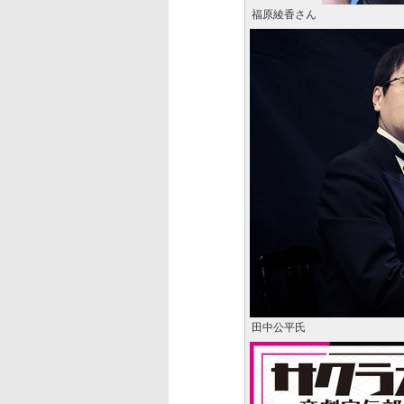
福原綾香さん
田中公平氏