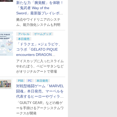
新たな力「腕覚醒」を体験！
「鬼武者 Way of the
Sword」最新版プレイレポー
ト
拠点やワイドリニアのシステ
ム、能力強化システムも判明
アパレル
ゲームグッズ
本日発売
「ドラクエ」×ジェラピケ、
コラボ「GELATO PIQUE
encounters DRAGON
QUEST」第2弾が本日発売
アイスカップに入ったスライム
やわたぼう、ベビーサタンなど
がオリジナルアートで登場
PS5
PC
本日発売
対戦型格闘ゲーム「MARVEL
闘魂」本日発売。マーベルを
代表するヒーローやヴィラン
たちが登場
「GUILTY GEAR」などの格ゲ
ーを手掛けるアークシステムワ
ークスが開発