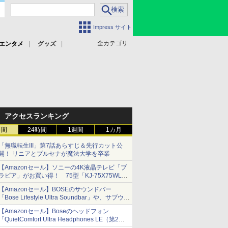
Impress サイト
全カテゴリ
エンタメ
グッズ
アクセスランキング
時間
24時間
1週間
1カ月
「無職転生III」第7話あらすじ＆先行カット公
開！ リニアとプルセナが魔法大学を卒業
【Amazonセール】ソニーの4K液晶テレビ「ブ
ラビア」がお買い得！ 75型「KJ-75X75WL」
などラインナップ
【Amazonセール】BOSEのサウンドバー
「Bose Lifestyle Ultra Soundbar」や、サブウー
ファー「Bose Lifestyle Ultra Subwoofer」など
【Amazonセール】Boseのヘッドフォン
お買い得！
「QuietComfort Ultra Headphones LE（第2世
代）」などお買い得価格で登場