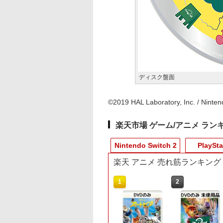
ディスク盤面
©2019 HAL Laboratory, Inc. / Ninten
楽天市場 ゲーム/アニメ ラン
Nintendo Switch 2
PlaySta
楽天 アニメ 売れ筋ランキング
10
10
10
1
1
1
1
2
2
2
2