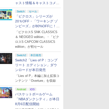
ャスト情報＆キャストコメン
ト、エンドカードを公開！
Switch
セール
「ピクロス」シリーズが
20％OFF・「ワーキング ゾ
ンビーズ」が80%OFFに！
「ジュピターサマーセール
「ピクロスS SNK CLASSICS
2026」開催
＆ NEOGEO edition」・「ピク
ロスS CAPCOM CLASSICS
edition」が初セール
Switch2
本日発売
Switch2「Lies of P：コンプ
リート エディション」ダウ
ンロードが本日発売
「Lies of P」本編に加え拡張コ
ンテンツ「Overture」を収録
Android
iOS
バスケットボールゲーム
「NBAダンクシティ」が本日
8月6日配信開始