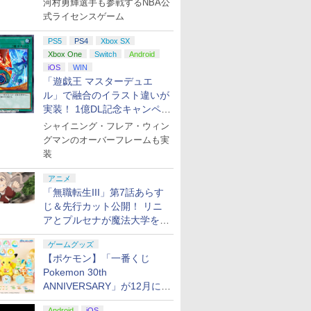
河村勇輝選手も参戦するNBA公
式ライセンスゲーム
PS5
PS4
Xbox SX
Xbox One
Switch
Android
iOS
WIN
「遊戯王 マスターデュエ
ル」で融合のイラスト違いが
実装！ 1億DL記念キャンペー
ン開催
シャイニング・フレア・ウィン
グマンのオーバーフレームも実
装
アニメ
「無職転生III」第7話あらす
じ＆先行カット公開！ リニ
アとプルセナが魔法大学を卒
業
ゲームグッズ
【ポケモン】「一番くじ
Pokemon 30th
ANNIVERSARY」が12月に再
販決定！ ピカチュウたちの
Android
iOS