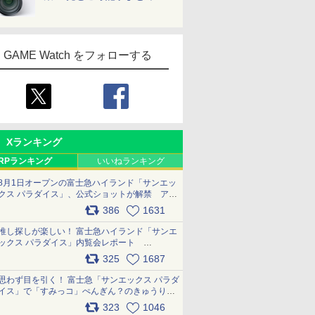
GAME Watch をフォローする
Xランキング
RPランキング
いいねランキング
8月1日オープンの富士急ハイランド「サンエッ
クス パラダイス」、公式ショットが解禁 アト
ラクション、メニュー、グッズ写真を一覧で紹
386
1631
介 pic.x.com/bDYkq8oRFu
推し探しが楽しい！ 富士急ハイランド「サンエ
ックス パラダイス」内覧会レポート
pic.x.com/p718c0QB0k
325
1687
思わず目を引く！ 富士急「サンエックス パラダ
イス」で「すみっコ」ぺんぎん？のきゅうりド
ッグを食べてみた イラストそのままのメニュ
323
1046
ー化に挑戦。これが意外にもおいしい