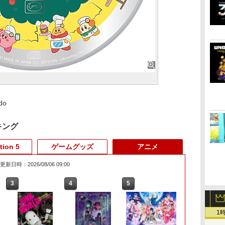
do
キング
tion 5
ゲームグッズ
アニメ
更新日時：2026/08/06 09:00
6
3
3
3
3
4
4
4
4
5
5
5
5
6
6
6
1