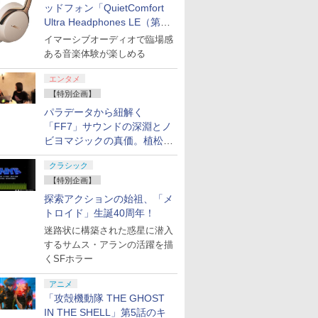
ッドフォン「QuietComfort
Ultra Headphones LE（第2
世代）」などお買い得価格で
イマーシブオーディオで臨場感
登場
ある音楽体験が楽しめる
エンタメ
【特別企画】
パラデータから紐解く
「FF7」サウンドの深淵とノ
ビヨマジックの真価。植松伸
夫氏による「ff vol.7」一挙レ
クラシック
ポート
【特別企画】
探索アクションの始祖、「メ
トロイド」生誕40周年！
迷路状に構築された惑星に潜入
するサムス・アランの活躍を描
くSFホラー
アニメ
「攻殻機動隊 THE GHOST
IN THE SHELL」第5話のキ