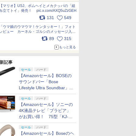
pic.x.com/Kgl04hZaeg
【マリオ】USJ、ボムヘイとメカクッパの「組
み立てトイ」発売！ pic.x.com/AXQ5uZzGEH
131
549
「ウマ娘のウマウマ！ケンタッキー！」フォト
レビュー カーネル・ゴルシのメッセージ入り
パッケージや描き下ろしトレカなどが登場
89
315
pic.x.com/PjnkR9vkXl
もっと見る
新記事
セール
ハード
【Amazonセール】BOSEの
サウンドバー「Bose
Lifestyle Ultra Soundbar」
や、サブウーファー「Bose
セール
ハード
Lifestyle Ultra Subwoofer」
【Amazonセール】ソニーの
などお買い得！
4K液晶テレビ「ブラビア」
がお買い得！ 75型「KJ-
75X75WL」などラインナッ
セール
ハード
プ
【Amazonセール】Boseのヘ