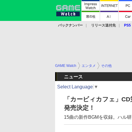
バックナンバー
リリース送付先
PS5
モバイル
eスポーツ
クラウド
PS
GAME Watch
エンタメ
その他
ニュース
Select Language
▼
「カービィカフェ」CD
発売決定！
15曲の新作BGMを収録。ハル