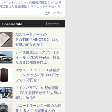
「パペットスンスン」の郵便局限定グッズが8
イマーシブオーディオで臨場感ある音楽体験が
月12日より販売開始！ マスコットやがまぐち、
楽しめる
レターセットなどが登場
もっと見る
Special Site
AIスマートノートの
iFLYTEK「AINOTE 2」はな
ぜ魅力的なのか？
レイズ鍛造1ピースアルミホ
イール「CE28 N-plus」軽量
なままに剛性を向上
マウス、RTX 5060 Ti搭載ゲ
ーミングPCが7万5,000円オ
フで30万円台！
「ドスパラTV」の配信現場
に“PAD”撮影班が潜入!人気の
秘訣に迫る!!
ソニーミラーレス一眼の大特
集！ 見どころ記事まとめ