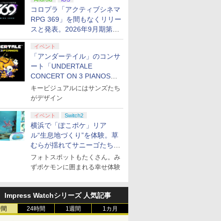
ぬいぐるみが当たる
コロプラ「アクティブシネマ
RPG 369」を間もなくリリー
スと発表。2026年9月期第3
四半期決算にて
イベント
「アンダーテイル」のコンサ
ート「UNDERTALE
CONCERT ON 3 PIANOS」
のチケット情報が公開
キービジュアルにはサンズたち
がデザイン
イベント
Switch2
横浜で「ぽこポケ」リア
ル“生息地づくり”を体験。草
むらが揺れてサニーゴたちが
登場！
フォトスポットもたくさん。み
ずポケモンに囲まれる幸せ体験
7
7
7
8
8
8
9
9
9
10
10
10
Impress Watchシリーズ 人気記事
時間
24時間
1週間
1カ月