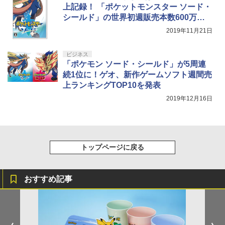
￥10,737
￥14,141
上記録！ 「ポケットモンスター ソード・
シールド」の世界初週販売本数600万本
【Amazon.co.jp限定】劇場版モノノ怪
5
突破！
第三章 蛇神 (オリジナル特典:オリジナル
【特典】真・三國無双2 with 猛将伝 Re
2019年11月21日
5
巾着＋メーカー特典:【坤と離】二振りの
mastered PS5版(【早期購入封入特
剣、十翼より来たる！スタジオ描き下ろ
典】「赤兎鐙『真・三國無双2』レトロ
しイラストボード付) [DVD]
ビジネス
スタイル」DLC)
「ポケモン ソード・シールド」が5周連
￥8,800
続1位に！ゲオ、新作ゲームソフト週間売
￥6,358
上ランキングTOP10を発表
2019年12月16日
トップページに戻る
おすすめ記事