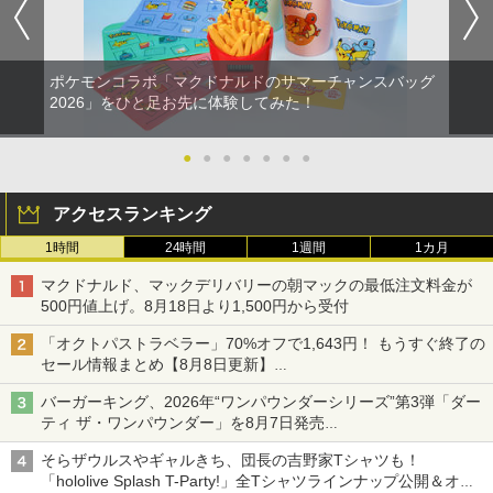
ポケモンコラボ「マクドナルドのサマーチャンスバッグ
2026」をひと足お先に体験してみた！
●
●
●
●
●
●
●
アクセスランキング
1時間
24時間
1週間
1カ月
マクドナルド、マックデリバリーの朝マックの最低注文料金が
500円値上げ。8月18日より1,500円から受付
「オクトパストラベラー」70%オフで1,643円！ もうすぐ終了の
セール情報まとめ【8月8日更新】
ニンテンドーeショップでは「大神 絶景版」が67%オフで990円
バーガーキング、2026年“ワンパウンダーシリーズ”第3弾「ダー
ティ ザ・ワンパウンダー」を8月7日発売
「特製ガーリックマヨソース」を使用した超大型チーズバーガー
そらザウルスやギャルきち、団長の吉野家Tシャツも！
「hololive Splash T-Party!」全Tシャツラインナップ公開＆オン