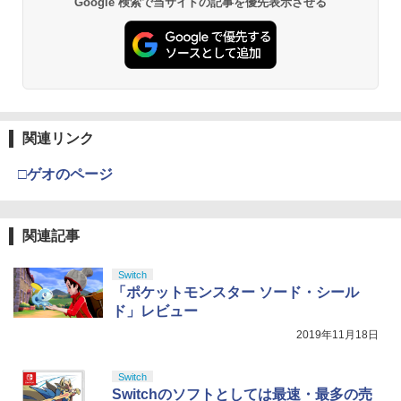
Google 検索で当サイトの記事を優先表示させる
プロダクトコード 封入
ndo switch プロコン対応【定形外郵便
￥6,449
のみ送料無料】Playstation 5 特許取得
￥7,681
済み 日本製 しまリス堂
￥7,286
【特典付】【Blu-ray】【新品】 劇場版
3
劇場版「鬼滅の刃」無限城編 第一章 猗
2
「鬼滅の刃」無限城編 第一章 猗窩座再
窩座再来 通常版 [Blu-ray]
￥1,999
来 通常版 Blu-ray 佐賀
【純正品】Xbox ワイヤレス コントロー
3
￥3,982
ラー (カーボンブラック)
￥4,950
Nintendo Switch 2(日本語・国内専用)
【純正品】ディスクドライブ(CFI-ZDD1
3
3
J) PlayStation 5
関連リンク
PRO FREAK V2 KURENAI ( フリーク +
￥8,020
3
￥55,871
ゴムキャップ ) ショートタイプ 凸型 プ
￥11,849
ロフリーク PS5 PS4 NSpro FPS 高さ調
□ゲオのページ
Thunderbolt Fantasy 東離劍遊紀4 4(完
劇場版「鬼滅の刃」無限城編 第一章 猗
4
3
節 profreek バージョン2 nintendo swit
全生産限定版)【Blu-ray】 [ 鳥海浩輔 ]
窩座再来 通常版 [DVD]
ch プロコン対応【定形外郵便のみ送料
【純正品】Xbox 充電式バッテリー + US
4
無料】Playstation 5特許取得済み 日本
B-C ケーブル
￥6,436
￥3,523
製 しまリス堂
【純正品】DualSense ワイヤレスコン
関連記事
ニンテンドープリペイド番号 9000円|オ
4
4
トローラー ミッドナイト ブラック(CFI-
ンラインコード版
￥2,618
￥3,490
ZCT2J01)
Switch
￥9,000
「ポケットモンスター ソード・シール
￥10,737
「劇場版 あの日見た花の名前を僕達はま
劇場版「鬼滅の刃」無限城編 第一章 猗
5
ド」レビュー
4
だ知らない。」4K Ultra HD Blu-ray(通
窩座再来 完全生産限定版 [Blu-ray]
グランツーリスモ7 PS5版
【国内正規品】Thrustmaster スラスト
4
2019年11月18日
5
常版)【4K ULTRA HD】 [ 超平和バスタ
マスター TH8S シフター - PC、PS4、P
ニンテンドープリペイド番号 5000円|オ
ーズ ]
5
￥8,698
￥3,779
【純正品】DualSense ワイヤレスコン
S5、PS5 Pro、Xbox One、Xbox Serie
ンラインコード版
5
トローラー(CFI-ZCT2J)
s X|S 対応の高精度 H パターン シフター
Switch
￥6,658
Switchのソフトとしては最速・最多の売
￥5,000