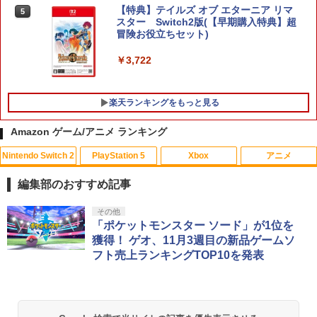
【特典】テイルズ オブ エターニア リマ
5
スター Switch2版(【早期購入特典】超
冒険お役立ちセット)
￥3,722
楽天ランキングをもっと見る
Amazon ゲーム/アニメ ランキング
Nintendo Switch 2
PlayStation 5
Xbox
アニメ
エイムアップリング FPS EVOgames 日
U.C.ガンダムBlu-rayライブラリーズ 機
1
1
本製 天然ゴム 6個セット PS5 PS4 Switc
動戦士ガンダム 逆襲のシャア【Blu-ra
編集部のおすすめ記事
h プロコン PC コントローラー用 エイム
y】 [ 古谷徹 ]
アシスト リング スポンジ リコイル制御
スプラトゥーン レイダース|オンライン
PlayStation 5 デジタル・エディション
【純正品】Xbox ワイヤレス コントロー
【Amazon.co.jp限定】劇場版モノノ怪
その他
操作性向上 ゲーミング
1
1
1
1
￥3,344
コード版
日本語専用 Console Language: Japan
ラー + USB-C® ケーブル
第三章 蛇神 (Amazon.co.jp限定オリジ
「ポケットモンスター ソード」が1位を
ese only (CFI-2200B01)
ナル三方背収納ケース付きコレクション)
獲得！ ゲオ、11月3週目の新品ゲームソ
￥1,980
(オリジナル特典:オリジナル巾着＋メー
￥5,832
￥8,300
フト売上ランキングTOP10を発表
カー特典:【坤と離】二振りの剣、十翼よ
￥55,000
「天気の子」Blu-rayスタンダード・エ
2
り来たる！スタジオ描き下ろしイラスト
ディション【Blu-ray】 [ 醍醐虎汰朗 ]
ボード付) [Blu-ray]
PRO FREAK Aoi V3 プロフリーク PS5
2
【純正品】Xbox ワイヤレス コントロー
PS4 NS pro Aoi 凸型 FPS 無段階高さ調
2
￥4,290
￥10,780
スプラトゥーン レイダース -Switch2
Beast of Reincarnation -PS5 【特典】
ラー (ロボット ホワイト)
2
節profreak バージョン3 PS4 PS5 ninte
2