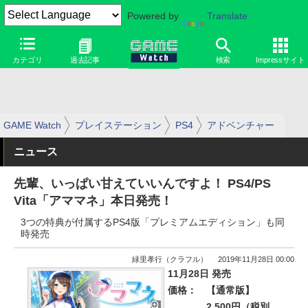
Powered by
Translate
カテゴリ
過去記事
検索
Impressサイト
GAME Watch
プレイステーション
PS4
アドベンチャー
ニュース
先輩、いっぱい甘えていいんですよ！ PS4/PS
Vita「アママネ」本日発売！
3つの特典が付属するPS4版「プレミアムエディション」も同
時発売
緑里孝行（クラフル）
2019年11月28日 00:00
11月28日 発売
価格：
【通常版】
2,500円（税別、