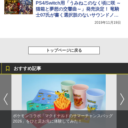
PS4/Switch用「うみねこのなく頃に咲 ～
猫箱と夢想の交響曲～」発売決定！ 竜騎
士07氏が書く選択肢のないサウンドノベ
ル作品
2019年11月19日
トップページに戻る
おすすめ記事
ポケモンコラボ「マクドナルドのサマーチャンスバッグ
2026」をひと足お先に体験してみた！