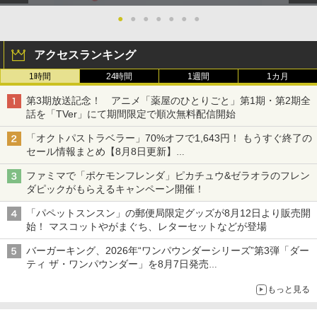
●
●
●
●
●
●
●
アクセスランキング
1時間
24時間
1週間
1カ月
第3期放送記念！ アニメ「薬屋のひとりごと」第1期・第2期全
話を「TVer」にて期間限定で順次無料配信開始
「オクトパストラベラー」70%オフで1,643円！ もうすぐ終了の
セール情報まとめ【8月8日更新】
ニンテンドーeショップでは「大神 絶景版」が67%オフで990円
ファミマで「ポケモンフレンダ」ピカチュウ&ゼラオラのフレン
ダピックがもらえるキャンペーン開催！
「パペットスンスン」の郵便局限定グッズが8月12日より販売開
始！ マスコットやがまぐち、レターセットなどが登場
バーガーキング、2026年“ワンパウンダーシリーズ”第3弾「ダー
ティ ザ・ワンパウンダー」を8月7日発売
「特製ガーリックマヨソース」を使用した超大型チーズバーガー
もっと見る