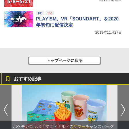
第三章 蛇神 (オリジナル特典:オリジナル
巾着＋メーカー特典:【坤と離】二振りの
任天堂 【Switch2】Nintendo Switch 2
剣、十翼より来たる！スタジオ描き下ろ
5
PC
VR
キャリングケース [BEE-A-PSSAA NSW
しイラストボード付) [DVD]
PLAYISM、VR「SOUNDART」を2020
2 キャリングケ-ス]
年初旬に配信決定
￥8,800
￥2,980
2019年11月27日
トップページに戻る
おすすめ記事
ポケモンコラボ「マクドナルドのサマーチャンスバッグ