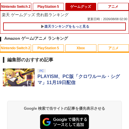
Nintendo Switch 2
PlayStation 5
ゲームグッズ
アニメ
楽天 ゲームグッズ 売れ筋ランキング
更新日時：2026/08/08 02:00
楽天ランキングをもっと見る
Switch2 保護フィルム スイッチ2 保護フ
【中古】ドラゴンズドグマ 2ソフト:プレ
1
1
ィルム switch2 フィルム Switch2 ガラ
イステーション5ソフト／アクション・
Amazon ゲーム/アニメ ランキング
スフィルム スイッチ2 フィルム ガイド
ゲーム
貼り付け キット カバー Switch 2 本体
Nintendo Switch 2
PlayStation 5
Xbox
アニメ
アクセサリー Nintendo Switch2 ケース
￥1,910
劇場版「鬼滅の刃」無限城編 第一章 猗
1
可 透明 ブルーライト カット 99％ FIRM
窩座再来(通常版)【Blu-ray】 [ 吾峠呼世
E
編集部のおすすめ記事
晴 ]
￥1,000
ソニー・インタラクティブエンタテイン
スプラトゥーン レイダース|オンライン
PlayStation 5 デジタル・エディション
【純正品】Xbox ワイヤレス コントロー
【Amazon.co.jp限定】劇場版モノノ怪
PC
2
1
1
1
1
￥3,960
メント スティックモジュール（DualSen
コード版
日本語専用 Console Language: Japan
ラー + USB-C® ケーブル
第三章 蛇神 (Amazon.co.jp限定オリジ
PLAYISM、PC版「クロワルール・シグ
se Edge(TM) ワイヤレスコントローラー
ese only (CFI-2200B01)
ナル三方背収納ケース付きコレクション)
マ」11月19日配信
用） [CFI-ZSM1G PS5 デュアルセンス
(オリジナル特典:オリジナル巾着＋メー
￥5,832
￥8,300
楽天1位 switch2 保護フィルム【他全機
エッジ スティックモジュール]
カー特典:【坤と離】二振りの剣、十翼よ
2
￥55,000
劇場版モノノ怪 唐傘【Blu-ray】 [ 中村
2
種】【2枚目半額&ケーブルもらえる】ス
り来たる！スタジオ描き下ろしイラスト
健治 ]
イッチ2 保護フィルム switch2 フィルム
ボード付) [Blu-ray]
￥2,679
Switch2 ガラスフィルム スイッチ Switc
【純正品】Xbox ワイヤレス コントロー
2
Google 検索で当サイトの記事を優先表示させる
￥8,044
h 保護フィルム 有機el ブルーライトカッ
￥10,780
スプラトゥーン レイダース -Switch2
Beast of Reincarnation -PS5 【特典】
ラー (ロボット ホワイト)
2
2
ト シート 本体 ガラス lite ケース カバー
プロダクトコード 封入
保護 画面 液晶保護 画面保護
テイクツー・インタラクティブ・ジャパ
￥6,449
3
￥7,681
ン 【PS5】『NBA 2K26』BEST PRICE
￥7,286