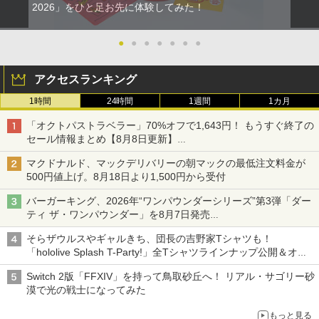
2026」をひと足お先に体験してみた！
●
●
●
●
●
●
●
アクセスランキング
1時間
24時間
1週間
1カ月
「オクトパストラベラー」70%オフで1,643円！ もうすぐ終了の
セール情報まとめ【8月8日更新】
ニンテンドーeショップでは「大神 絶景版」が67%オフで990円
マクドナルド、マックデリバリーの朝マックの最低注文料金が
500円値上げ。8月18日より1,500円から受付
バーガーキング、2026年“ワンパウンダーシリーズ”第3弾「ダー
ティ ザ・ワンパウンダー」を8月7日発売
「特製ガーリックマヨソース」を使用した超大型チーズバーガー
そらザウルスやギャルきち、団長の吉野家Tシャツも！
「hololive Splash T-Party!」全Tシャツラインナップ公開＆オン
ライン販売開始
Switch 2版「FFXIV」を持って鳥取砂丘へ！ リアル・サゴリー砂
漠で光の戦士になってみた
もっと見る