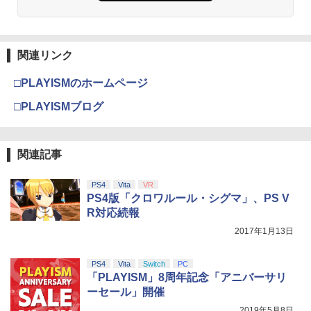
￥1,000
[ELJM-30885 PS5 NBA 2K26 レンカ]
劇場版「鬼滅の刃」無限城編 第一章 猗
2
「少女☆歌劇 レヴュースタァライト」2
3
窩座再来 通常版 [Blu-ray]
ndスタァライブ “Starry Desert”【Blu-r
￥4,060
ay】 [ スタァライト九九組 ]
【純正品】Xbox ワイヤレス コントロー
3
￥3,982
ラー (カーボンブラック)
【2,600件レビュー突破！】 Switch2 カ
関連リンク
3
Nintendo Switch 2(日本語・国内専用)
【純正品】ディスクドライブ(CFI-ZDD1
3
3
￥8,141
バー 超薄 ドック対応 クリアケース 強化
J) PlayStation 5
￥8,020
ガラスフィルム付属タイプあり Nintend
PlayStation5用カバー リズム ブルー
￥55,871
□PLAYISMのホームページ
4
o Switch2/Switch 有機EL/通常モデル対
￥11,849
応 保護ケース 分離式設計 着脱簡単 耐衝
劇場版「鬼滅の刃」無限城編 第一章 猗
□PLAYISMブログ
3
￥5,770
劇場版モノノ怪 第二章 火鼠【Blu-ray】
撃 (ボタンカバー*2付)
4
窩座再来 通常版 [DVD]
[ 鈴木清崇 ]
【純正品】Xbox 充電式バッテリー + US
4
B-C ケーブル
￥1,580
￥3,523
【純正品】DualSense ワイヤレスコン
ニンテンドープリペイド番号 9000円|オ
4
￥8,761
4
関連記事
トローラー ミッドナイト ブラック(CFI-
【初回特典付き】【2027年02月12日発
ンラインコード版
5
￥2,618
ZCT2J01)
売】 PLAION｜プレイオン トゥームレイ
ダー：レガシー・オブ・アトランティス
￥9,000
PS4
Vita
VR
P20倍★薄くてじょうぶな Switch2 ケー
4
【PS5】
￥10,737
PS4版「クロワルール・シグマ」、PS V
ス Switch / Switch2 inklink公式 収納ケ
劇場版「鬼滅の刃」無限城編 第一章 猗
4
「少女☆歌劇 レヴュースタァライト」3r
5
ース キャリングケース 耐衝撃 スイッチ
R対応続報
窩座再来 完全生産限定版 [Blu-ray]
￥7,420
dスタァライブ“Starry Diamond”【Blu-
【国内正規品】Thrustmaster スラスト
5
スイッチ2 Switch Switch2 ケース ポー
2017年1月13日
ray】 [ スタァライト九九組 ]
マスター TH8S シフター - PC、PS4、P
ニンテンドープリペイド番号 5000円|オ
チ カバー バッグ バック ポータブル Nint
5
￥8,698
【純正品】DualSense ワイヤレスコン
S5、PS5 Pro、Xbox One、Xbox Serie
ンラインコード版
5
endo ニンテンドー スイッチ 可愛い か
トローラー(CFI-ZCT2J)
s X|S 対応の高精度 H パターン シフター
￥9,149
わいい Switch2 保護フィルム
PS4
Vita
Switch
PC
￥5,000
「PLAYISM」8周年記念「アニバーサリ
￥10,737
￥14,141
￥1,480
ーセール」開催
【Amazon.co.jp限定】劇場版モノノ怪
5
2019年5月8日