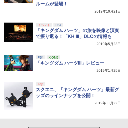
ルームが登場！
￥18,500
￥5,000
￥10,737
2019年10月21日
【Amazon.co.jp限定】劇場版モノノ怪
5
第三章 蛇神 (オリジナル特典:オリジナル
イベント
PS4
巾着＋メーカー特典:【坤と離】二振りの
「キングダム ハーツ」の旅を映像と演奏
剣、十翼より来たる！スタジオ描き下ろ
で振り返る！「KH III」DLCの情報も
しイラストボード付) [DVD]
2019年5月23日
￥8,800
PS4
X ONE
「キングダム ハーツIII」レビュー
2019年1月25日
Toy
スクエニ、「キングダム ハーツ」最新グ
ッズのラインナップを公開！
2019年11月22日