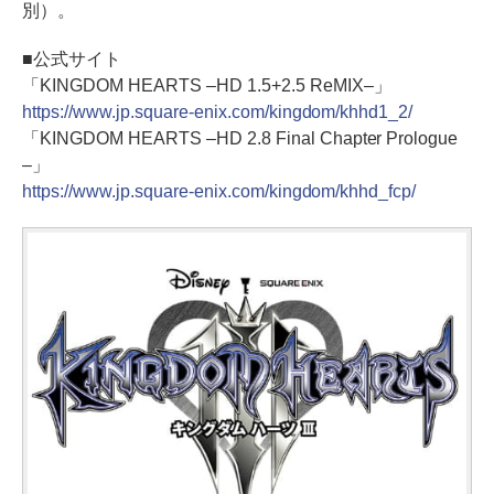
別）。
■公式サイト
「KINGDOM HEARTS –HD 1.5+2.5 ReMIX–」
https://www.jp.square-enix.com/kingdom/khhd1_2/
「KINGDOM HEARTS –HD 2.8 Final Chapter Prologue
–」
https://www.jp.square-enix.com/kingdom/khhd_fcp/