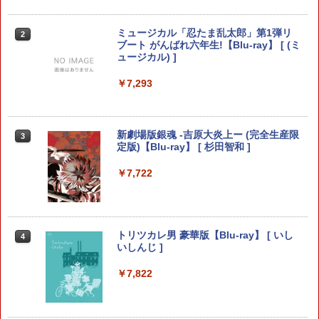
対応 ブラック 2個入
￥630
任天堂 【Switch2】マリオカート ワール
ペダルインナースプリング（1個）/対応
ミュージカル「忍たま乱太郎」第1弾リ
2
2
2
ド [BEE-P-AAAAA NSW2 マリオカ-ト
機種：スラストマスター T-GT/T300RS/
ブート がんばれ六年生!【Blu-ray】 [ (ミ
ワ-ルド]
【レターパックライト対応/3個まで定
ュージカル) ]
型外郵便対応】 * LAILE レイル
【全品20％OFF】＼1000円ポッキリ！
￥8,970
￥7,293
2
／ ps5 コントローラー カバー PlayStati
￥900
on5 保護カバー コントローラー用 ps5
用 プレイステーション5 周辺機器 アクセ
サリー 高品質 透明 クリアシェル 保護 ケ
【ホリ公式】【任天堂ライセンス商品】
新劇場版銀魂 -吉原大炎上ー (完全生産限
3
3
ース カバー 耐衝撃 簡単装着
スプラトゥーン レイダース ワイヤレス
Switch2 ケース スイッチ2 Nintendo 対
定版)【Blu-ray】 [ 杉田智和 ]
3
ホリパッド TURBO for Nintendo Switc
応 スイッチ スイッチツー 名入れ かわい
￥1,000
h 2 おすすめ Switch スイッチ コントロ
い ニンテンドースイッチ カバー ポーチ
￥7,722
ーラー 無線 連射 連射ホールド 連射機能
switch Lite 新型 本体 ジョイコン ソフ
背面ボタン 充電 スプラレイダース スプ
ト ケーブル 収納可能 ポーチ クリスマス
ラ
ギフト クリスマス プレゼント 送料無料
【SIE】【中古品】ソニー『DEATH STR
3
ANDING DIRECTOR’S CUT』ECJS-000
￥8,980
￥1,300
トリツカレ男 豪華版【Blu-ray】 [ いし
4
12 PS5 ゲームソフト 1週間保証【中古】
いしんじ ]
￥2,163
￥7,822
ダービースタリオン2
【中古】トワイライトシンドローム再会
4
4
￥8,981
￥2,695