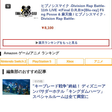
グランツーリスモ7 PS5版
4
ヒプノシスマイク -Division Rap Battle-
5
11th LIVE ≪Final D.R.B≫[Blu-ray] Fli
￥3,779
ng Posse & 麻天狼 / ヒプノシスマイク -
【中古】ポケットモンスター ソード -Sw
Division Rap Battle-
5
itch
スーパーボンバーマン コレクション Nin
5
tendo Switch 2 Edition 日本限定版
￥8,100
￥4,024
グッドスマイルカンパニー 【特典付】
￥9,801
5
【PS5】機動警察パトレイバー the Case
楽天ランキングをもっと見る
Files [PS5 キドウケイサツパトレイバ-
ザ ケ-ス ファイル]
Amazon ゲーム/アニメ ランキング
￥5,420
Nintendo Switch 2
PlayStation 5
Xbox
アニメ
編集部のおすすめ記事
スプラトゥーン レイダース|オンライン
PlayStation 5 デジタル・エディション
【純正品】Xbox ワイヤレス コントロー
【Amazon.co.jp限定】劇場版モノノ怪
その他
1
1
1
1
コード版
日本語専用 Console Language: Japan
ラー + USB-C® ケーブル
第三章 蛇神 (Amazon.co.jp限定オリジ
”キーブレード戦争”終結！ ディズニーア
ese only (CFI-2200B01)
ナル三方背収納ケース付きコレクション)
ンバサダーホテル「キングダムハーツ」
(オリジナル特典:オリジナル巾着＋メー
￥5,832
￥8,300
スペシャルルームは全て満室に
カー特典:【坤と離】二振りの剣、十翼よ
￥55,000
り来たる！スタジオ描き下ろしイラスト
ボード付) [Blu-ray]