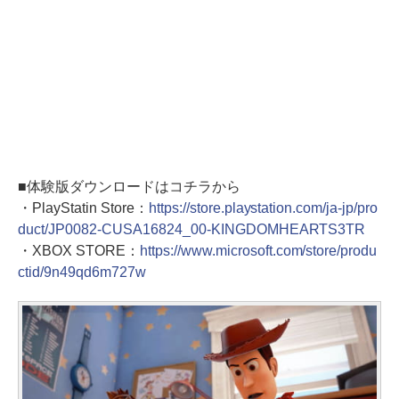
■体験版ダウンロードはコチラから
・PlayStatin Store：
https://store.playstation.com/ja-jp/pro
duct/JP0082-CUSA16824_00-KINGDOMHEARTS3TR
・XBOX STORE：
https://www.microsoft.com/store/produ
ctid/9n49qd6m727w