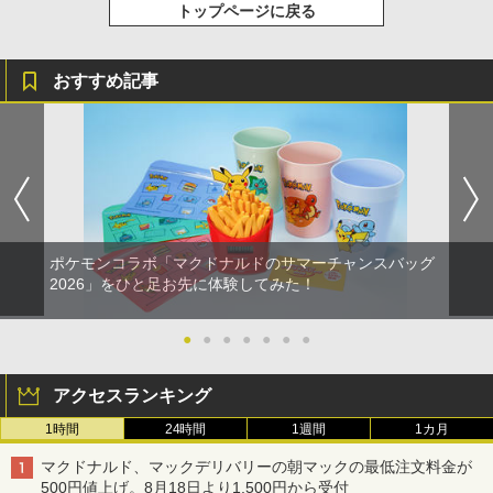
トップページに戻る
おすすめ記事
ポケモンコラボ「マクドナルドのサマーチャンスバッグ
2026」をひと足お先に体験してみた！
●
●
●
●
●
●
●
アクセスランキング
1時間
24時間
1週間
1カ月
マクドナルド、マックデリバリーの朝マックの最低注文料金が
500円値上げ。8月18日より1,500円から受付