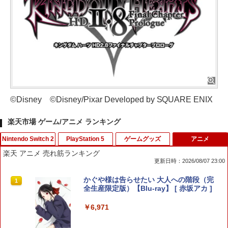
©Disney ©Disney/Pixar Developed by SQUARE ENIX
楽天市場 ゲーム/アニメ ランキング
Nintendo Switch 2
PlayStation 5
ゲームグッズ
アニメ
楽天 アニメ 売れ筋ランキング
更新日時：2026/08/07 23:00
ファイアーエムブレム 万紫千紅
PS5 スティックカバー コントローラー
【中古】メタルギア ソリッド ピースウ
かぐや様は告らせたい 大人への階段（完
1
1
1
1
交換用 スティックキャップ PS4 コント
ォーカー - PSP
全生産限定版）【Blu-ray】 [ 赤坂アカ ]
ローラー / PS5 コントローラー / PS5 コ
￥8,970
ントローラー Edge ハンドル 交換用 周
￥627
￥6,971
辺機器 ホコリ防止 全面保護 快適なグリ
ップ 取付簡単 DualSense DualShock4