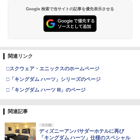
【純正品】Xbox ワイヤレス コントロー
2
￥10,780
スプラトゥーン レイダース -Switch2
Beast of Reincarnation -PS5 【特典】
ラー (ロボット ホワイト)
2
2
Google 検索で当サイトの記事を優先表示させる
プロダクトコード 封入
￥6,445
￥7,681
￥7,286
劇場版「鬼滅の刃」無限城編 第一章 猗
2
窩座再来 通常版 [Blu-ray]
【純正品】Xbox 充電式バッテリー + US
3
￥3,964
B-C ケーブル
Nintendo Switch 2(日本語・国内専用)
【純正品】ディスクドライブ(CFI-ZDD1
3
3
J) PlayStation 5
関連リンク
￥2,618
￥55,871
￥11,849
□スクウェア・エニックスのホームページ
劇場版「鬼滅の刃」無限城編 第一章 猗
3
窩座再来 通常版 [DVD]
□「キングダム ハーツ」シリーズのページ
【純正品】Xbox ワイヤレス コントロー
4
￥3,523
□「キングダム ハーツ III」のページ
【純正品】DualSense ワイヤレスコン
ラー (カーボンブラック)
ニンテンドープリペイド番号 9000円|オ
4
4
トローラー ミッドナイト ブラック(CFI-
ンラインコード版
ZCT2J01)
￥8,020
￥9,000
関連記事
￥10,737
劇場版「鬼滅の刃」無限城編 第一章 猗
4
窩座再来 完全生産限定版 [Blu-ray]
【純正品】Xbox Elite ワイヤレス コン
5
その他
トローラー Series 2 Core Edition (ホワ
ニンテンドープリペイド番号 5000円|オ
ディズニーアンバサダーホテルに再び
5
￥8,698
【純正品】DualSense ワイヤレスコン
イト)
ンラインコード版
5
「キングダム ハーツ」仕様のスペシャル
トローラー(CFI-ZCT2J)