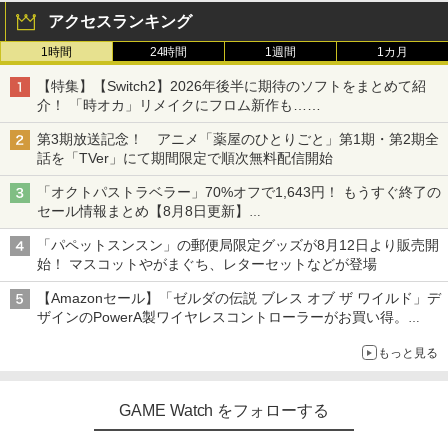
アクセスランキング
1時間
24時間
1週間
1カ月
【特集】【Switch2】2026年後半に期待のソフトをまとめて紹
介！ 「時オカ」リメイクにフロム新作も……
第3期放送記念！ アニメ「薬屋のひとりごと」第1期・第2期全
話を「TVer」にて期間限定で順次無料配信開始
「オクトパストラベラー」70%オフで1,643円！ もうすぐ終了の
セール情報まとめ【8月8日更新】
ニンテンドーeショップでは「大神 絶景版」が67%オフで990円
「パペットスンスン」の郵便局限定グッズが8月12日より販売開
始！ マスコットやがまぐち、レターセットなどが登場
【Amazonセール】「ゼルダの伝説 ブレス オブ ザ ワイルド」デ
ザインのPowerA製ワイヤレスコントローラーがお買い得。
Switch2でも使用可能
もっと見る
GAME Watch をフォローする