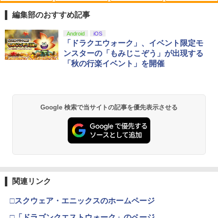
テトリス ビッグ ゲーム機】ゲームウォ
ッチ ゲーム レトロゲーム 景品 粗
編集部のおすすめ記事
品 携帯 暇つぶし 液晶 高齢者 単
純 簡単 シンプル 単3電池 ミニゲ
スプラトゥーン レイダース|オンライン
PlayStation 5 デジタル・エディション
【純正品】Xbox ワイヤレス コントロー
劇場版「鬼滅の刃」無限城編 第一章 猗
Android
iOS
1
1
1
1
ーム GAME ポータブル ボケ防止
コード版
日本語専用 Console Language: Japan
ラー + USB-C® ケーブル
窩座再来 通常版 [Blu-ray]
「ドラクエウォーク」、イベント限定モ
携帯ゲーム ブロックくずし 大きい
ese only (CFI-2200B01)
ンスターの「もみじこぞう」が出現する
￥5,832
￥8,300
￥3,982
「秋の行楽イベント」を開催
￥2,980
￥55,000
【純正品】Xbox ワイヤレス コントロー
2
Nintendo Switch 2(日本語・国内専用)
劇場版「鬼滅の刃」無限城編 第一章 猗
Beast of Reincarnation -PS5 【特典】
ラー (ロボット ホワイト)
2
2
2
Google 検索で当サイトの記事を優先表示させる
窩座再来 通常版 [DVD]
プロダクトコード 封入
￥56,068
￥7,681
￥3,523
￥7,286
【純正品】Xbox ワイヤレス コントロー
3
ラー (カーボンブラック)
スプラトゥーン レイダース -Switch2
3
【Amazon.co.jp限定】劇場版モノノ怪
【純正品】ディスクドライブ(CFI-ZDD1
3
3
第三章 蛇神 (Amazon.co.jp限定オリジ
J) PlayStation 5
関連リンク
￥8,020
￥6,445
ナル三方背収納ケース付きコレクション)
(オリジナル特典:オリジナル巾着＋メー
￥11,849
□スクウェア・エニックスのホームページ
カー特典:【坤と離】二振りの剣、十翼よ
り来たる！スタジオ描き下ろしイラスト
□「ドラゴンクエストウォーク」のページ