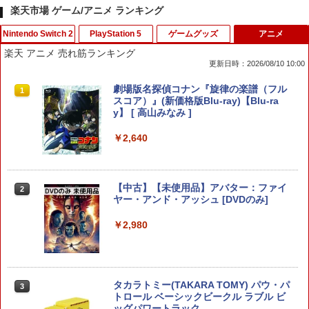
楽天市場 ゲーム/アニメ ランキング
Nintendo Switch 2
PlayStation 5
ゲームグッズ
アニメ
楽天 アニメ 売れ筋ランキング
更新日時：2026/08/10 10:00
【ホリ公式】【任天堂ライセンス商品】
【楽天ブックス限定特典+特典】空の軌
レトロミニゲームキーホルダー 単品販売
劇場版名探偵コナン『旋律の楽譜（フル
1
1
1
1
スプラトゥーン レイダース ワイヤレス
跡 the 2nd PS5版(DLCチラシ：NEOブ
※色指定可 カラー全6種 (赤・青・黄・
スコア）』(新価格版Blu-ray)【Blu-ra
ホリパッド TURBO for Nintendo Switc
レイサー・アガット+【早期購入外付特
緑・黒・白) レトロゲーム 雑貨 [ 新品 ]
y】 [ 高山みなみ ]
h 2 おすすめ Switch スイッチ コントロ
典】DLCチラシ)
ーラー 無線 連射 連射ホールド 連射機能
￥480
￥2,640
背面ボタン 充電 スプラレイダース スプ
￥7,480
ラ
￥8,980
ポケモンGO ポケットオートキャッチ /
【中古】【未使用品】アバター：ファイ
2
2
ソニー・インタラクティブエンタテイン
GO-TCHA / オートキャッチ 2/ Reviver
ヤー・アンド・アッシュ [DVDのみ]
2
メント 【PS5】Ghost of Yotei 通常版
Dia用充電ケーブル ゴッチャ Datel ポケ
[ECJS-00050 PS5 ゴ-スト オブ ヨウテ
ットオートキャッチ Pocket auto catch
￥2,980
【楽天ブックス限定特典】マリオカート
イ ツウジョウ]
Gotcha Pokemon Go プラス Plus 自動
2
ワールド(「スーパーマリオ」ステッカー
化 ゴプラ ガッチャ 【充電ケーブルのみ
2種)
の販売です】
￥7,570
￥8,981
￥1,000
タカラトミー(TAKARA TOMY) パウ・パ
3
トロール ベーシックビークル ラブル ビ
ッグパワートラック