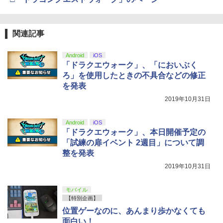
【純正品】Xbox 充電式バッテリー + US
4
ボード付) [Blu-ray]
B-C ケーブル
【純正品】DualSense ワイヤレスコン
ニンテンドープリペイド番号 9000円|オ
4
4
￥10,780
トローラー ミッドナイト ブラック(CFI-
ンラインコード版
￥2,618
ZCT2J01)
関連記事
￥9,000
￥10,737
Android
iOS
劇場版「鬼滅の刃」無限城編 第一章 猗
4
「ドラクエウォーク」、「においぶく
窩座再来 完全生産限定版 [Blu-ray]
【国内正規品】Thrustmaster スラスト
5
ろ」を使用したときの不具合などの修正
マスター TH8S シフター - PC、PS4、P
ニンテンドープリペイド番号 5000円|オ
5
￥8,698
を発表
【純正品】DualSense ワイヤレスコン
S5、PS5 Pro、Xbox One、Xbox Serie
ンラインコード版
5
トローラー(CFI-ZCT2J)
s X|S 対応の高精度 H パターン シフター
2019年10月31日
￥5,000
￥10,737
￥14,141
Android
iOS
『映画 ラブライブ！蓮ノ空女学院スクー
5
「ドラクエウォーク」、本日開催予定の
ルアイドルクラブ Bloom Garden Part
「試練の扉イベント 2週目」について調
y』Blu-ray（特装限定版）
整を発表
￥8,589
2019年10月31日
モバイル
【特別企画】
位置ゲーなのに、あんまり歩かなくても
面白い！