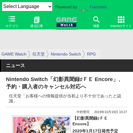
Powered by
Translate
カテゴリ
過去記事
検索
Impressサイト
GAME Watch
任天堂
Nintendo Switch
RPG
ニュース
Nintendo Switch「幻影異聞録♯ＦＥ Encore」、
予約・購入者のキャンセル対応へ
任天堂「お客様への情報提供が当初より不十分であったと認
識」
中村聖司
2019年10月19日 10:27
【幻影異聞録♯ＦＥ
Encore】
2020年1月17日発売予定