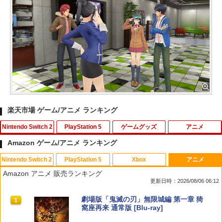
楽天市場 ゲーム/アニメ ランキング
Nintendo Switch 2
PlayStation 5
ゲームグッズ
アニメ
Amazon ゲーム/アニメ ランキング
Nintendo Switch 2
PlayStation 5
Xbox
アニメ
Switch2 冷却ファン Nintendo switch 2
【中古】【18歳以上対象】Saints Row
【中古】ドラゴンシャドウスペル
【中古】カーズ MovieNEX [純正ブルー
1
1
1
1
Amazon アニメ 販売ランキング
ドック 対応 スイッチ2 NS2 ドック 放熱
(セインツロウ)ソフト:プレイステーショ
レイ＋純正ケース]
更新日時：2026/08/06 06:12
ベース 冷却スタンド クーリングファン
ン5ソフト／アクション・ゲーム
￥350
圧送式 デュアルターボファン 自動ON/O
￥1,780
スプラトゥーン レイダース|オンライン
PlayStation 5 デジタル・エディション
Xbox プリペイドカード 10,000円 デジ
劇場版「鬼滅の刃」無限城編 第一章 猗
FF 3段階速度 静音設計 TVモード 熱対策
1
1
1
1
￥410
コード版
日本語専用 Console Language: Japan
タルコード 【旧 Xbox ギフトカード】
窩座再来 通常版 [Blu-ray]
オーバーヒート防止 ゲーム機 周辺機器
ese only (CFI-2200B01)
[オンラインコード]
ナノテープ付属 switch2 本体