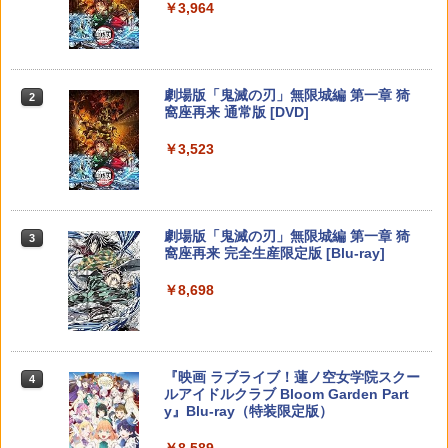
￥5,832
￥3,964
￥55,000
￥10,000
￥2,999
【中古】ハッピープライスセレクション
劇場版 鬼滅の刃 無限城編 第一章
【大容量】SILENT HILL f PS5対応 LIP1
2
2
2
ルイージマンション2
猗窩座再来 (完全生産限定版／本編154分
708 互換 バッテリー【PSE基準検品】ワ
＋特典178分／輸出不可/本編Blu-ray+2C
イヤレスコントローラー SONY対応 ロワ
D＋特典Blu-ray)[ANZX-18501]【発売
ジャパン アストロボット Destiny 2
￥382
スプラトゥーン レイダース -Switch2
劇場版「鬼滅の刃」無限城編 第一章 猗
日】2026/7/29【Blu-rayDisc】
Beast of Reincarnation -PS5 【特典】
Xbox プリペイドカード 3,000円 デジタ
2
2
任天堂純正品 Nintendo Switch タッチ
2
2
2
窩座再来 通常版 [DVD]
プロダクトコード 封入
ルコード 【旧 Xbox ギフトカード】 [オ
ペン Switch Switch2 スイッチ スイッチ
￥1,780
ンラインコード]
￥6,455
2 タッチペン 純正 スタイラスペン Ninte
￥11,000
￥3,523
ndo ニンテンドースイッチ ニンテンド
￥7,286
【中古】おどるメイドインワリオ - Wii
3
ースイッチ2 静電式 タッチ操作 ゲームア
￥3,000
クセサリー 正規品 4902370543421
STRASSE RCZ01用 コントローラーホル
3
￥509
転生したら第七王子だったので、気まま
ダー 左側 左右兼用 ゲームパッド PS4 P
3
￥3,450
に魔術を極めます 第2期 1《特装限定
S5 コントローラースタンド ゲームパッ
Nintendo Switch 2(日本語・国内専用)
劇場版「鬼滅の刃」無限城編 第一章 猗
【純正品】ディスクドライブ(CFI-ZDD1
3
3
版》 (初回限定) 【Blu-ray】
Xbox プリペイドカード 1,000円 デジタ
3
ド 収納[コックピット レースゲーム]
3
窩座再来 完全生産限定版 [Blu-ray]
J) PlayStation 5
ルコード 【旧 Xbox ギフトカード】 [オ
￥55,095
ンラインコード]
￥17,424
￥2,981
￥8,698
￥11,849
テーブルモード専用 ポータブルUSBハブ
3
NewスーパーマリオブラザーズWii ノコ
4
スタンド 2ポート for Nintendo Switch
￥1,000
ノコエアホッケー
2
【楽天ブックス限定連動購入特典】『無
【特典】AKIBA LOST PS5版(【初回封
4
4
￥1,218
￥3,980
【純正品】DualSense ワイヤレスコン
職転生3 ～異世界行ったら本気だす～』
ニンテンドープリペイド番号 9000円|オ
4
入特典】ゲーム内デジタルアイテム（特
4
『映画 ラブライブ！蓮ノ空女学院スクー
4
トローラー ミッドナイト ブラック(CFI-
Chapter 1 (初回生産限定版)【Blu-ray】
【純正品】Xbox ワイヤレス コントロー
ンラインコード版
典スチル画像）)
4
ルアイドルクラブ Bloom Garden Part
ZCT2J01)
(描き下ろしアクリルスタンド(描き下ろ
ラー + USB-C® ケーブル
y』Blu-ray（特装限定版）
しキャラクター：シルフィエット・グレ
￥9,000
￥5,507
【中古】【PS4】BIOHAZARD VILLAG
イラット)) [ 内山夕実 ]
5
￥10,737
【特典】アナザーエデン ビギンズ Ninte
￥8,300
4
E【予約特典】武器パーツ「ラクーン