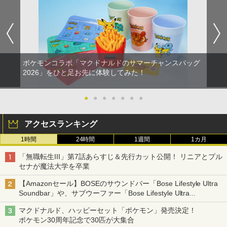
ポケモンコラボ「マクドナルドのサマーチャンスバッグ
2026」をひと足お先に体験してみた！
●
●
●
●
●
●
●
アクセスランキング
1時間
24時間
1週間
1カ月
「無職転生III」第7話あらすじ＆先行カット公開！ リニアとプル
セナが魔法大学を卒業
【Amazonセール】BOSEのサウンドバー「Bose Lifestyle Ultra
Soundbar」や、サブウーファー「Bose Lifestyle Ultra
Subwoofer」などお買い得！
マクドナルド、ハッピーセット「ポケモン」発売決定！
ポケモン30周年記念で30匹が大集合