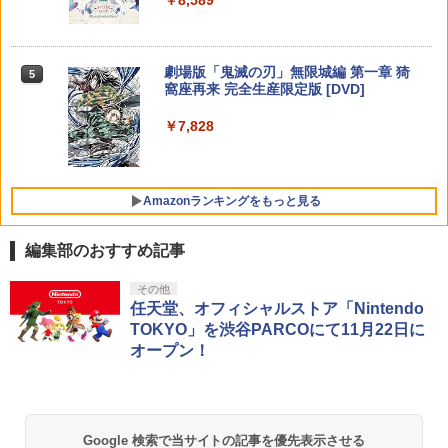
￥8,589
ndo Switch 2 Edition(【早期購入封入
君」と「サバイバルリソースパック」が
特典】シリアルコード)
￥17,600
手に入るプロダクトコード(無償)
ニンテンドープリペイド番号 5000円|オ
【店内全品P10倍 8/4〜要エントリー】
5
5
￥4,931
【純正品】DualSense ワイヤレスコン
Xbox プリペイドカード 5,000円 デジタ
ンラインコード版
5
【中古】[PS5] プラグマタ(PRAGMATA)
5
￥1,310
劇場版「鬼滅の刃」無限城編 第一章 猗
5
トローラー(CFI-ZCT2J)
ルコード 【旧 Xbox ギフトカード】 [オ
通常版 カプコン(20260417)
窩座再来 完全生産限定版 [DVD]
【楽天ブックス限定連動購入特典】『無
ンラインコード]
5
￥5,000
職転生3 ～異世界行ったら本気だす～』
￥10,737
￥5,640
￥7,828
Chapter 2 (初回生産限定版)【Blu-ray】
アークシステムワークス 【Switch2】デ
￥5,000
5
(描き下ろしアクリルスタンド(描き下ろ
イヴ・ザ・ダイバー COMPLETE EDITI
しキャラクター：シルフィエット・グレ
ON [NXS-P-A8XTC NSW2 デイブ ザ ダ
イラット)) [ 内山夕実 ]
イバ- コンプリ-ト エディション]
Amazonランキングをもっと見る
￥17,600
￥5,740
編集部のおすすめ記事
その他
任天堂、オフィシャルストア「Nintendo
TOKYO」を渋谷PARCOにて11月22日に
オープン！
Google 検索で当サイトの記事を優先表示させる