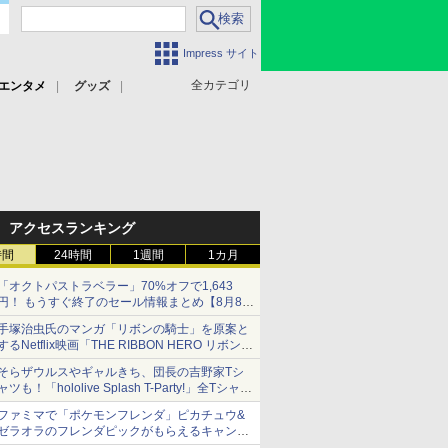
Impress サイト
全カテゴリ
エンタメ
グッズ
アクセスランキング
時間
24時間
1週間
1カ月
「オクトパストラベラー」70%オフで1,643
円！ もうすぐ終了のセール情報まとめ【8月8日
更新】
手塚治虫氏のマンガ「リボンの騎士」を原案と
ニンテンドーeショップでは「大神 絶景版」が
するNetflix映画「THE RIBBON HERO リボンヒ
67%オフで990円
ーロー」本日配信開始
そらザウルスやギャルきち、団長の吉野家Tシ
ャツも！「hololive Splash T-Party!」全Tシャツ
ラインナップ公開＆オンライン販売開始
ファミマで「ポケモンフレンダ」ピカチュウ&
ゼラオラのフレンダピックがもらえるキャンペ
ーン開催！