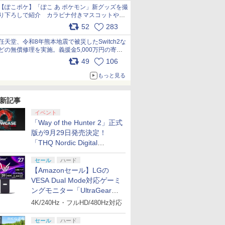
【ぽこポケ】「ぽこ あ ポケモン」新グッズを撮
り下ろしで紹介 カラビナ付きマスコットやス
クエアポーチが仲間入り
52
283
pic.x.com/XmVAgBxaW5
任天堂、令和8年熊本地震で被災したSwitch2な
どの無償修理を実施。義援金5,000万円の寄付
も発表 pic.x.com/BAYsMfUfUC
49
106
もっと見る
新記事
イベント
「Way of the Hunter 2」正式
版が9月29日発売決定！
「THQ Nordic Digital
Showcase 2026」まとめ
セール
ハード
【Amazonセール】LGの
VESA Dual Mode対応ゲーミ
ングモニター「UltraGear
27G850A-B」がお買い得！
4K/240Hz・フルHD/480Hz対応
セール
ハード