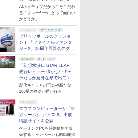
る“AI活用の信念”とは？【講
AIネイティブだからこそこだわ
演レポート】
る「プレーヤーにとって面白い
かどうか」
イベント
ゲームグッズ
ブリッツボールのクッショ
ン！ 「ファイナルファンタ
ジーX」25周年展覧会のグッ
ズ情報が公開
Android
iOS
PC
「幻想水滸伝 STAR LEAP」
先行レビュー 懐かしいキャ
ラたちが意外な形で出てくる
シリーズ完全新作！
歴代キャラとの再会や新たな
108星の物語が描かれる
イベント
マウスコンピューターが「東
京ゲームショウ2026」出展
特設サイトを公開
ゲーミングPCを特別価格で販
売するキャンペーンも同時開催