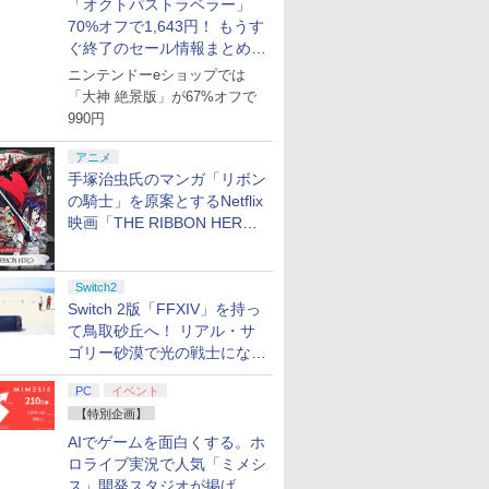
「オクトパストラベラー」
70%オフで1,643円！ もうす
ぐ終了のセール情報まとめ
【8月8日更新】
ニンテンドーeショップでは
「大神 絶景版」が67%オフで
990円
アニメ
手塚治虫氏のマンガ「リボン
の騎士」を原案とするNetflix
映画「THE RIBBON HERO
リボンヒーロー」本日配信開
始
Switch2
Switch 2版「FFXIV」を持っ
て鳥取砂丘へ！ リアル・サ
ゴリー砂漠で光の戦士になっ
てみた
PC
イベント
【特別企画】
AIでゲームを面白くする。ホ
ロライブ実況で人気「ミメシ
ス」開発スタジオが掲げ