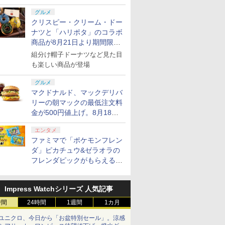
グルメ
クリスピー・クリーム・ドー
ナツと「ハリポタ」のコラボ
商品が8月21日より期間限定
で発売
組分け帽子ドーナツなど見た目
も楽しい商品が登場
グルメ
マクドナルド、マックデリバ
リーの朝マックの最低注文料
金が500円値上げ。8月18日
より1,500円から受付
エンタメ
ファミマで「ポケモンフレン
ダ」ピカチュウ&ゼラオラの
フレンダピックがもらえるキ
ャンペーン開催！
Impress Watchシリーズ 人気記事
時間
24時間
1週間
1カ月
ユニクロ、今日から「お盆特別セール」。涼感