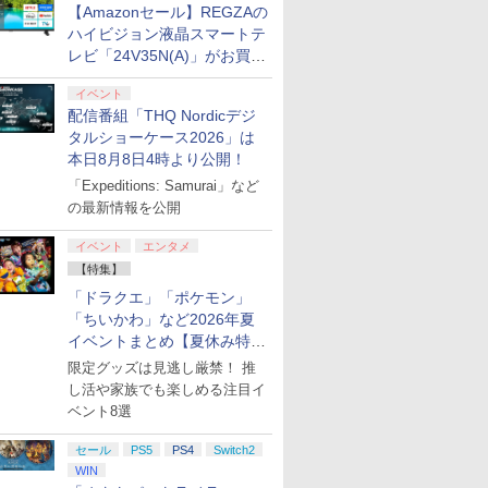
【Amazonセール】REGZAの
ハイビジョン液晶スマートテ
レビ「24V35N(A)」がお買い
得！
イベント
配信番組「THQ Nordicデジ
タルショーケース2026」は
本日8月8日4時より公開！
「Expeditions: Samurai」など
の最新情報を公開
イベント
エンタメ
【特集】
「ドラクエ」「ポケモン」
「ちいかわ」など2026年夏
イベントまとめ【夏休み特
集】
限定グッズは見逃し厳禁！ 推
し活や家族でも楽しめる注目イ
ベント8選
セール
PS5
PS4
Switch2
WIN