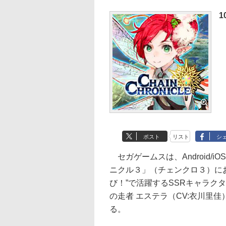
1
ポスト
リスト
シ
セガゲームスは、Android/
ニクル３」（チェンクロ３）に
び！”で活躍するSSRキャラク
の走者 エステラ（CV:衣川里
る。