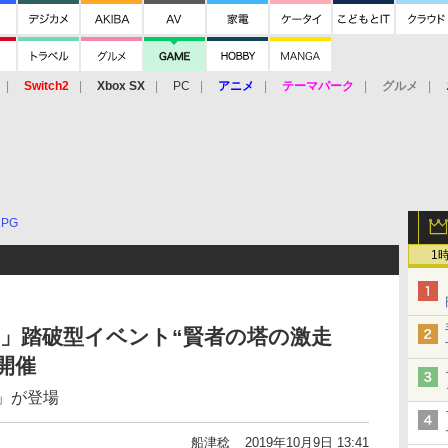
Switch2
Xbox SX
PC
アニメ
テーマパーク
グルメ
 Vita
3DS
アーケード
VR
RPG
1
」踏破型イベント“賢者の塔の激走
開催
」が登場
船津稔
2019年10月9日 13:41