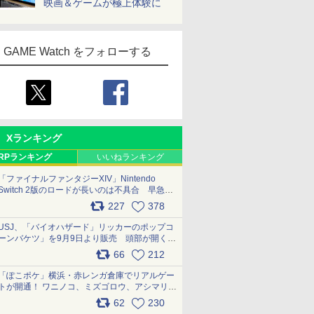
映画＆ゲームが極上体験に
GAME Watch をフォローする
Xランキング
RPランキング
いいねランキング
「ファイナルファンタジーXIV」Nintendo
Switch 2版のロードが長いのは不具合 早急に
アップデートできるよう対応中
227
378
pic.x.com/s9S3nRCAGa
USJ、「バイオハザード」リッカーのポップコ
ーンバケツ」を9月9日より販売 頭部が開く仕
組み。味は恐怖を堪のう「味噌フレーバー」
66
212
pic.x.com/81MuXGahVM
「ぽこポケ」横浜・赤レンガ倉庫でリアルゲー
トが開通！ ワニノコ、ミズゴロウ、アシマリ登
場シーンをレポート pic.x.com/LDgEByVl6D
62
230