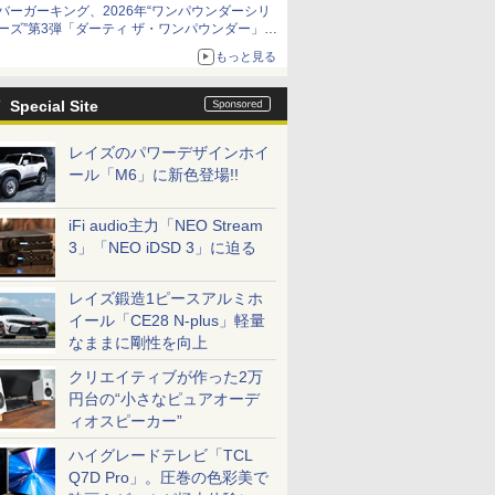
バーガーキング、2026年“ワンパウンダーシリ
ーズ”第3弾「ダーティ ザ・ワンパウンダー」を
8月7日発売
もっと見る
「特製ガーリックマヨソース」を使用した超大
型チーズバーガー
Special Site
レイズのパワーデザインホイ
ール「M6」に新色登場!!
iFi audio主力「NEO Stream
3」「NEO iDSD 3」に迫る
レイズ鍛造1ピースアルミホ
イール「CE28 N-plus」軽量
なままに剛性を向上
クリエイティブが作った2万
円台の“小さなピュアオーデ
ィオスピーカー”
ハイグレードテレビ「TCL
Q7D Pro」。圧巻の色彩美で