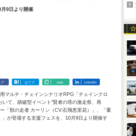
0月9日より開催
ェア
はてブ
note
LinkedIn
iOS用マルチ・チェインシナリオRPG「チェインクロ
おいて、踏破型イベント“賢者の塔の激走祭、再
ター「獣の走者 カーリン（CV:石飛恵里花）」、「重
佳）」が登場する支援フェスを、10月9日より開催す